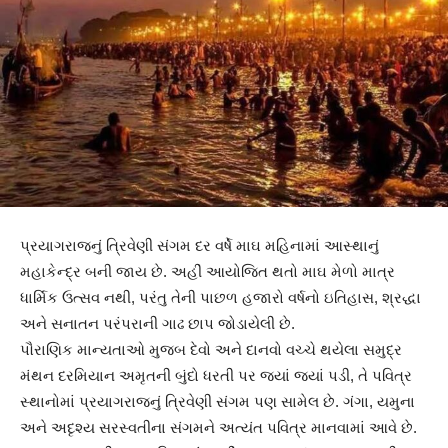
પ્રયાગરાજનું ત્રિવેણી સંગમ દર વર્ષે માઘ મહિનામાં આસ્થાનું
મહાકેન્દ્ર બની જાય છે. અહીં આયોજિત થતો માઘ મેળો માત્ર
ધાર્મિક ઉત્સવ નથી, પરંતુ તેની પાછળ હજારો વર્ષનો ઇતિહાસ, શ્રદ્ધા
અને સનાતન પરંપરાની ગાઢ છાપ જોડાયેલી છે.
પૌરાણિક માન્યતાઓ મુજબ દેવો અને દાનવો વચ્ચે થયેલા સમુદ્ર
મંથન દરમિયાન અમૃતની બુંદો ધરતી પર જ્યાં જ્યાં પડી, તે પવિત્ર
સ્થાનોમાં પ્રયાગરાજનું ત્રિવેણી સંગમ પણ સામેલ છે. ગંગા, યમુના
અને અદૃશ્ય સરસ્વતીના સંગમને અત્યંત પવિત્ર માનવામાં આવે છે.