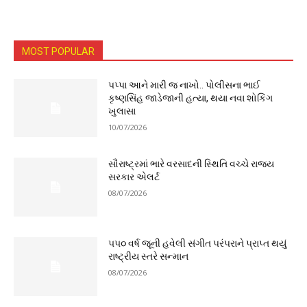
MOST POPULAR
પપ્પા આને મારી જ નાખો.. પોલીસના ભાઈ
કૃષ્ણસિંહ જાડેજાની હત્યા, થયા નવા શોકિંગ
ખુલાસા
10/07/2026
સૌરાષ્ટ્રમાં ભારે વરસાદની સ્થિતિ વચ્ચે રાજ્ય
સરકાર એલર્ટ
08/07/2026
૫૫૦ વર્ષ જૂની હવેલી સંગીત પરંપરાને પ્રાપ્ત થયું
રાષ્ટ્રીય સ્તરે સન્માન
08/07/2026