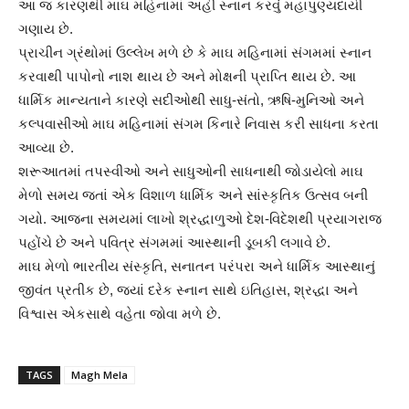
આ જ કારણથી માઘ મહિનામાં અહીં સ્નાન કરવું મહાપુણ્યદાયી
ગણાય છે.
પ્રાચીન ગ્રંથોમાં ઉલ્લેખ મળે છે કે માઘ મહિનામાં સંગમમાં સ્નાન
કરવાથી પાપોનો નાશ થાય છે અને મોક્ષની પ્રાપ્તિ થાય છે. આ
ધાર્મિક માન્યતાને કારણે સદીઓથી સાધુ-સંતો, ઋષિ-મુનિઓ અને
કલ્પવાસીઓ માઘ મહિનામાં સંગમ કિનારે નિવાસ કરી સાધના કરતા
આવ્યા છે.
શરૂઆતમાં તપસ્વીઓ અને સાધુઓની સાધનાથી જોડાયેલો માઘ
મેળો સમય જતાં એક વિશાળ ધાર્મિક અને સાંસ્કૃતિક ઉત્સવ બની
ગયો. આજના સમયમાં લાખો શ્રદ્ધાળુઓ દેશ-વિદેશથી પ્રયાગરાજ
પહોંચે છે અને પવિત્ર સંગમમાં આસ્થાની ડૂબકી લગાવે છે.
માઘ મેળો ભારતીય સંસ્કૃતિ, સનાતન પરંપરા અને ધાર્મિક આસ્થાનું
જીવંત પ્રતીક છે, જ્યાં દરેક સ્નાન સાથે ઇતિહાસ, શ્રદ્ધા અને
વિશ્વાસ એકસાથે વહેતા જોવા મળે છે.
TAGS
Magh Mela