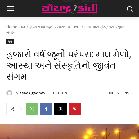
Home
ધર્મ
હજારો વર્ષ જૂની પરંપરા: માઘ મેળો, આસ્થા અને સંસ્કૃતિનો જીવંત
સંગમ
ધર્મ
હજારો વર્ષ જૂની પરંપરા: માઘ મેળો,
આસ્થા અને સંસ્કૃતિનો જીવંત
સંગમ
By
ashok gadhavi
01/01/2026
86
0