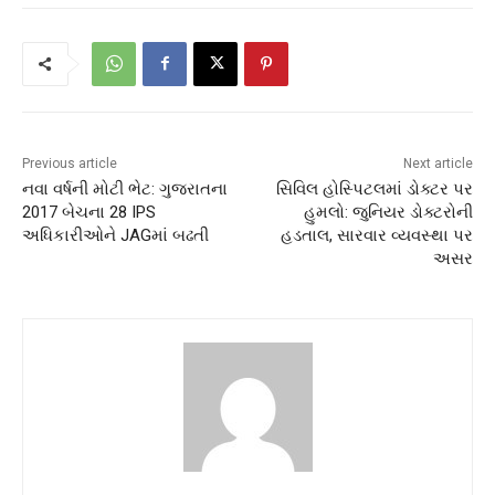
Previous article
Next article
નવા વર્ષની મોટી ભેટ: ગુજરાતના
સિવિલ હોસ્પિટલમાં ડોક્ટર પર
2017 બેચના 28 IPS
હુમલો: જુનિયર ડોક્ટરોની
અધિકારીઓને JAGમાં બઢતી
હડતાલ, સારવાર વ્યવસ્થા પર
અસર