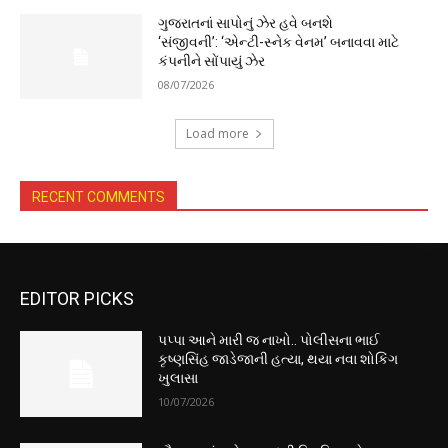
ગુજરાતનાં સાપોનું ઝેર હવે બનશે
‘સંજીવની’: ‘એન્ટી-સ્નેક વેનમ’ બનાવવા માટે
કંપનીને સોંપાયું ઝેર
08/07/2026
Load more
RECENT COMMENTS
EDITOR PICKS
પપ્પા આને મારી જ નાખો.. પોલીસના ભાઈ
કૃષ્ણસિંહ જાડેજાની હત્યા, થયા નવા શોકિંગ
ખુલાસા
10/07/2026