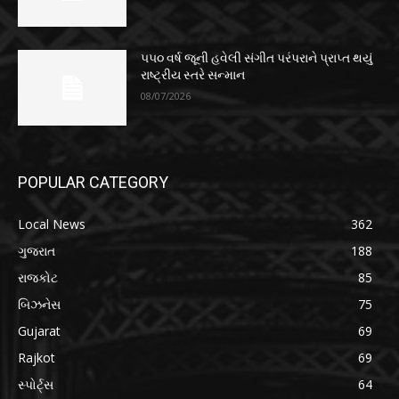
૫૫૦ વર્ષ જૂની હવેલી સંગીત પરંપરાને પ્રાપ્ત થયું
રાષ્ટ્રીય સ્તરે સન્માન
08/07/2026
POPULAR CATEGORY
Local News
362
ગુજરાત
188
રાજકોટ
85
બિઝનેસ
75
Gujarat
69
Rajkot
69
સ્પોર્ટ્સ
64