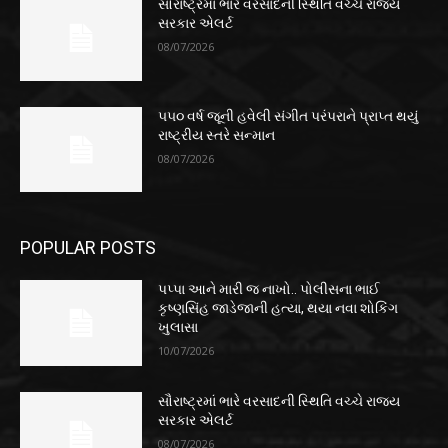
સૌરાષ્ટ્રમાં ભારે વરસાદની સ્થિતિ વચ્ચે રાજ્ય
સરકાર એલર્ટ
08/07/2026
૫૫૦ વર્ષ જૂની હવેલી સંગીત પરંપરાને પ્રાપ્ત થયું
રાષ્ટ્રીય સ્તરે સન્માન
08/07/2026
POPULAR POSTS
પપ્પા આને મારી જ નાખો.. પોલીસના ભાઈ
કૃષ્ણસિંહ જાડેજાની હત્યા, થયા નવા શોકિંગ
ખુલાસા
10/07/2026
સૌરાષ્ટ્રમાં ભારે વરસાદની સ્થિતિ વચ્ચે રાજ્ય
સરકાર એલર્ટ
08/07/2026