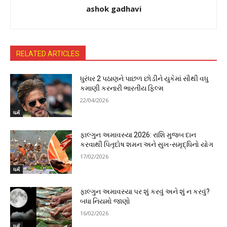
ashok gadhavi
RELATED ARTICLES
ધુરંધર 2 પઠાણને પાછળ છોડીને યુકેમાં સૌથી વધુ
કમાણી કરનારી ભારતીય ફિલ્મ
22/04/2026
ધર્મ
ફાલ્ગુન અમાવસ્યા 2026: રાશિ મુજબ દાન
કરવાથી પિતૃદોષ શમન અને સુખ-સમૃદ્ધિનો યોગ
17/02/2026
ધર્મ
ફાલ્ગુન અમાવસ્યા પર શું કરવું અને શું ન કરવું?
બધા નિયમો જાણો
16/02/2026
ધર્મ