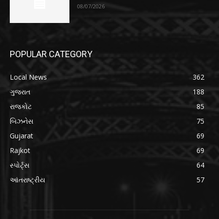
08/07/2026
POPULAR CATEGORY
Local News
362
ગુજરાત
188
રાજકોટ
85
બિઝનેસ
75
Gujarat
69
Rajkot
69
સ્પોર્ટ્સ
64
આંતરાષ્ટ્રીય
57