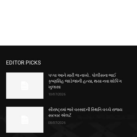
EDITOR PICKS
પપ્પા આને મારી જ નાખો.. પોલીસના ભાઈ
કૃષ્ણસિંહ જાડેજાની હત્યા, થયા નવા શોકિંગ
ખુલાસા
10/07/2026
સૌરાષ્ટ્રમાં ભારે વરસાદની સ્થિતિ વચ્ચે રાજ્ય
સરકાર એલર્ટ
08/07/2026