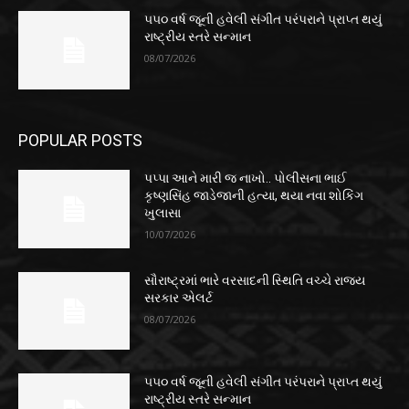
૫૫૦ વર્ષ જૂની હવેલી સંગીત પરંપરાને પ્રાપ્ત થયું
રાષ્ટ્રીય સ્તરે સન્માન
08/07/2026
POPULAR POSTS
પપ્પા આને મારી જ નાખો.. પોલીસના ભાઈ
કૃષ્ણસિંહ જાડેજાની હત્યા, થયા નવા શોકિંગ
ખુલાસા
10/07/2026
સૌરાષ્ટ્રમાં ભારે વરસાદની સ્થિતિ વચ્ચે રાજ્ય
સરકાર એલર્ટ
08/07/2026
૫૫૦ વર્ષ જૂની હવેલી સંગીત પરંપરાને પ્રાપ્ત થયું
રાષ્ટ્રીય સ્તરે સન્માન