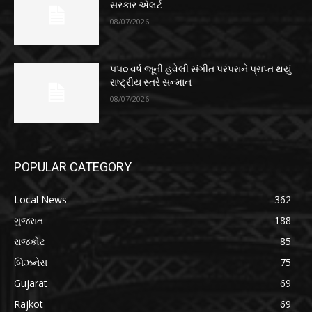
સરકાર એલર્ટ
08/07/2026
૫૫૦ વર્ષ જૂની હવેલી સંગીત પરંપરાને પ્રાપ્ત થયું
રાષ્ટ્રીય સ્તરે સન્માન
08/07/2026
POPULAR CATEGORY
Local News
362
ગુજરાત
188
રાજકોટ
85
બિઝનેસ
75
Gujarat
69
Rajkot
69