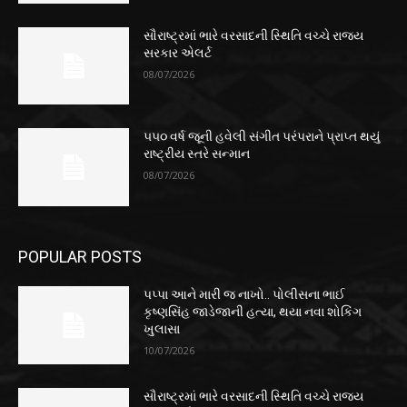
સૌરાષ્ટ્રમાં ભારે વરસાદની સ્થિતિ વચ્ચે રાજ્ય
સરકાર એલર્ટ
08/07/2026
૫૫૦ વર્ષ જૂની હવેલી સંગીત પરંપરાને પ્રાપ્ત થયું
રાષ્ટ્રીય સ્તરે સન્માન
08/07/2026
POPULAR POSTS
પપ્પા આને મારી જ નાખો.. પોલીસના ભાઈ
કૃષ્ણસિંહ જાડેજાની હત્યા, થયા નવા શોકિંગ
ખુલાસા
10/07/2026
સૌરાષ્ટ્રમાં ભારે વરસાદની સ્થિતિ વચ્ચે રાજ્ય