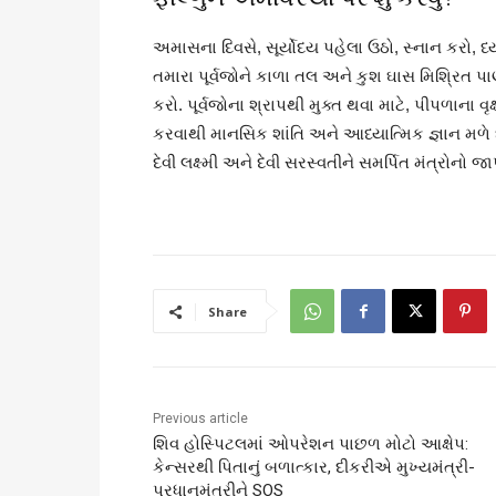
અમાસના દિવસે, સૂર્યોદય પહેલા ઉઠો, સ્નાન કરો, ધ
તમારા પૂર્વજોને કાળા તલ અને કુશ ઘાસ મિશ્રિત પા
કરો. પૂર્વજોના શ્રાપથી મુક્ત થવા માટે, પીપળાના
કરવાથી માનસિક શાંતિ અને આધ્યાત્મિક જ્ઞાન મળે છે.
દેવી લક્ષ્મી અને દેવી સરસ્વતીને સમર્પિત મંત્રોનો જ
Share
Previous article
શિવ હોસ્પિટલમાં ઓપરેશન પાછળ મોટો આક્ષેપ:
કેન્સરથી પિતાનું બળાત્કાર, દીકરીએ મુખ્યમંત્રી-
પ્રધાનમંત્રીને SOS