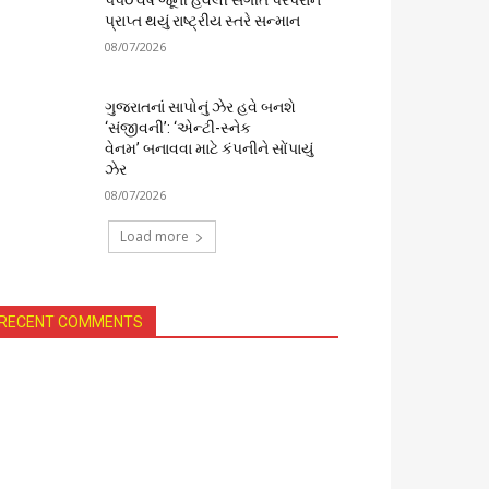
૫૫૦ વર્ષ જૂની હવેલી સંગીત પરંપરાને
પ્રાપ્ત થયું રાષ્ટ્રીય સ્તરે સન્માન
08/07/2026
ગુજરાતનાં સાપોનું ઝેર હવે બનશે
‘સંજીવની’: ‘એન્ટી-સ્નેક
વેનમ’ બનાવવા માટે કંપનીને સોંપાયું
ઝેર
08/07/2026
Load more
RECENT COMMENTS