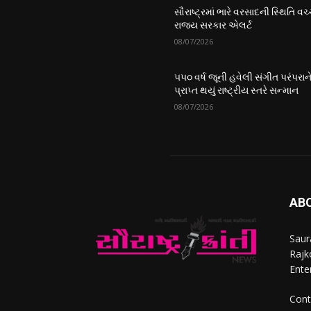
સૌરાષ્ટ્રમાં ભારે વરસાદની સ્થિતિ વચ્
રાજ્ય સરકાર એલર્ટ
08/07/2026
૫૫૦ વર્ષ જૂની હવેલી સંગીત પરંપરાન
પ્રાપ્ત થયું રાષ્ટ્રીય સ્તરે સન્માન
08/07/2026
AB
Saur
Rajko
Ente
Cont