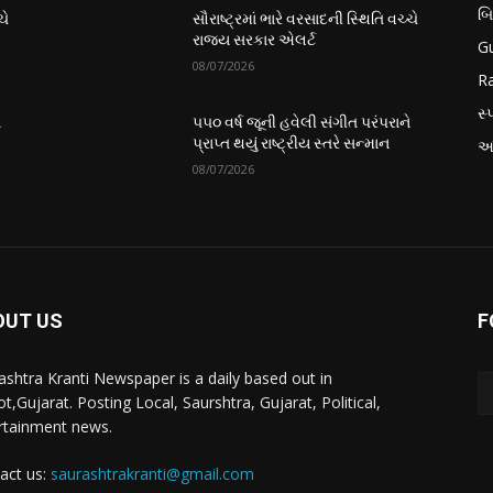
બ
ચે
સૌરાષ્ટ્રમાં ભારે વરસાદની સ્થિતિ વચ્ચે
રાજ્ય સરકાર એલર્ટ
Gu
08/07/2026
Ra
સ્પ
ે
૫૫૦ વર્ષ જૂની હવેલી સંગીત પરંપરાને
પ્રાપ્ત થયું રાષ્ટ્રીય સ્તરે સન્માન
આં
08/07/2026
OUT US
F
ashtra Kranti Newspaper is a daily based out in
t,Gujarat. Posting Local, Saurshtra, Gujarat, Political,
rtainment news.
act us:
saurashtrakranti@gmail.com