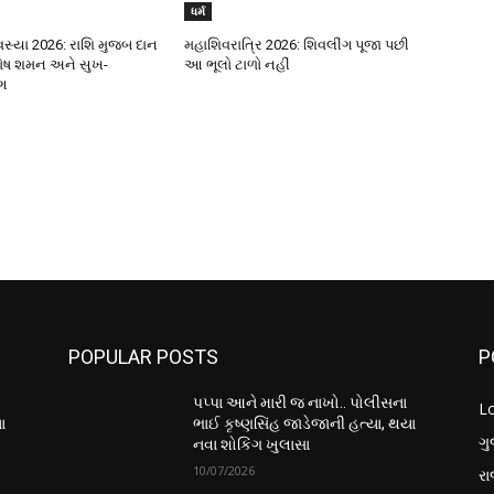
ધર્મ
સ્યા 2026: રાશિ મુજબ દાન
મહાશિવરાત્રિ 2026: શિવલીંગ પૂજા પછી
દોષ શમન અને સુખ-
આ ભૂલો ટાળો નહીં
ગ
POPULAR POSTS
P
પપ્પા આને મારી જ નાખો.. પોલીસના
L
ા
ભાઈ કૃષ્ણસિંહ જાડેજાની હત્યા, થયા
ગુ
નવા શોકિંગ ખુલાસા
10/07/2026
ર