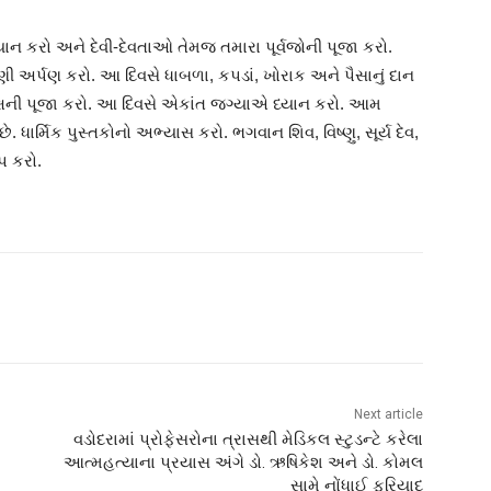
્યાન કરો અને દેવી-દેવતાઓ તેમજ તમારા પૂર્વજોની પૂજા કરો.
ણી અર્પણ કરો. આ દિવસે ધાબળા, કપડાં, ખોરાક અને પૈસાનું દાન
 વૃક્ષની પૂજા કરો. આ દિવસે એકાંત જગ્યાએ ધ્યાન કરો. આમ
 ધાર્મિક પુસ્તકોનો અભ્યાસ કરો. ભગવાન શિવ, વિષ્ણુ, સૂર્ય દેવ,
ાપ કરો.
Next article
વડોદરામાં પ્રોફેસરોના ત્રાસથી મેડિકલ સ્ટુડન્ટે કરેલા
આત્મહત્યાના પ્રયાસ અંગે ડો. ઋષિકેશ અને ડો. કોમલ
સામે નોંધાઈ ફરિયાદ