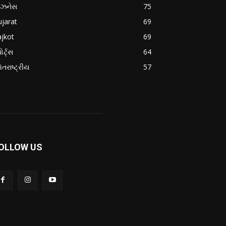
િઝનેસ
75
jarat
69
jkot
69
ોર્ટ્સ
64
તરાષ્ટ્રીય
57
OLLOW US