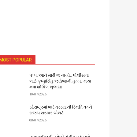
MOST POPULAR
પપ્પા આને મારી જ નાખો.. પોલીસના
ભાઈ કૃષ્ણસિંહ જાડેજાની હત્યા, થયા
નવા શોકિંગ ખુલાસા
10/07/2026
સૌરાષ્ટ્રમાં ભારે વરસાદની સ્થિતિ વચ્ચે
રાજ્ય સરકાર એલર્ટ
08/07/2026