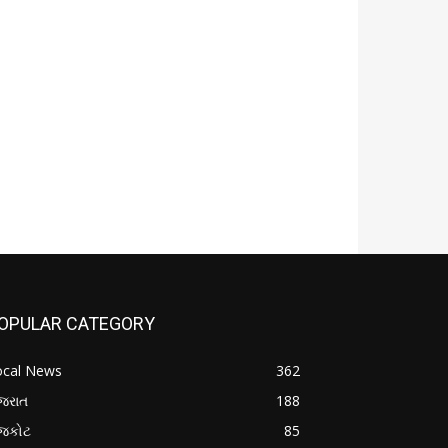
OPULAR CATEGORY
ocal News
362
જરાત
188
ાજકોટ
85