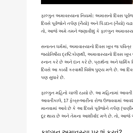
ફાલ્ગુન અમાવસ્યાના નિયમો: અમાસનો દિવસ પૂર્વજો
દિવસે પૂર્વજોને તર્પણ (નૈયો) અને પિંડદાન (નૈયો) ચ
તો, આજે અમે તમને જણાવીશું કે ફાલ્ગુન અમાવસ્યા પર
સનાતન ધર્મમાં, અમાવાસ્યાનો દિવસ ખૂબ જ પવિત્ર 
જ્યોતિષીય દ્રષ્ટિકોણથી, અમાવાસ્યાનો દિવસ ખૂબ
સ્નાન કરે છે અને દાન કરે છે. પ્રાર્થના અને ધાર્મ
દિવસે આ કાર્યો કરવાથી વિશેષ પુણ્ય મળે છે. આ દિ
પણ સુધારે છે.
ફાલ્ગુન મહિનો ચાલી રહ્યો છે. આ મહિનામાં આવ
આવતીકાલે, 17 ફેબ્રુઆરીના રોજ ઉજવવામાં આવશે. 
માનવામાં આવે છે કે આ દિવસે પૂર્વજોને તર્પણ (પાણી
દૂર થાય છે અને તેમના આશીર્વાદ મળે છે. તો, આજે અમ
ફાલ્ગુન અમાવસ્યા પર શું કરવું?