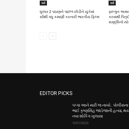
ધર્મ
ધર્મ
ધુરંધર 2 પઠાણને પાછળ છોડીને યુકેમાં
ફાલ્ગુન અમાવ
સૌથી વધુ કમાણી કરનારી ભારતીય ફિલ્મ
કરવાથી પિતૃ
સમૃદ્ધિનો યો
EDITOR PICKS
પપ્પા આને મારી જ નાખો.. પોલીસના
ભાઈ કૃષ્ણસિંહ જાડેજાની હત્યા, થય
નવા શોકિંગ ખુલાસા
10/07/2026