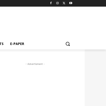
TS
E-PAPER
- Advertisment -