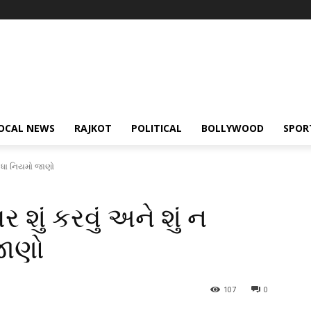
OCAL NEWS
RAJKOT
POLITICAL
BOLLYWOOD
SPOR
? બધા નિયમો જાણો
 શું કરવું અને શું ન
જાણો
107
0