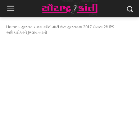
Home
ગુજરાત
નવા વર્ષની મોટી ભેટ: ગુજરાતના 2017 બેચના 28 IPS
અધિકારીઓને JAGમાં બઢતી