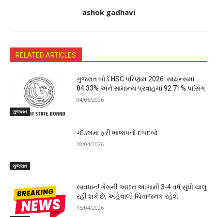
ashok gadhavi
RELATED ARTICLES
ગુજરાત બોર્ડ HSC પરિણામ 2026: સાયન્સમાં
84.33% અને સામાન્ય પ્રવાહમાં 92.71% પાસિંગ
04/05/2026
ગુજરાત
ગોંડલમાં ફરી ભાજપનો દબદબો
28/04/2026
ગુજરાત
સાવધાન! ગેસની અછત આગામી 3-4 વર્ષ સુધી ચાલુ
રહી શકે છે, અહેવાલો ચિંતાજનક રહેશે
15/04/2026