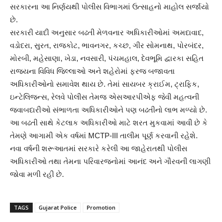
સરકારના આ નિર્ણયથી પોલીસ વિભાગમાં ઉત્સાહનો માહોલ સર્જાયો
છે.
સરકારી યાદી અનુસાર બઢતી મેળવનાર અધિકારીઓમાં અમદાવાદ,
વડોદરા, સુરત, રાજકોટ, ભાવનગર, કચ્છ, ગીર સોમનાથ, પોરબંદર,
મોરબી, મહેસાણા, ખેડા, નવસારી, પંચમહાલ, દેવભૂમિ દ્વારકા સહિત
રાજ્યના વિવિધ જિલ્લાઓ અને શહેરોમાં ફરજ બજાવતા
અધિકારીઓનો સમાવેશ થાય છે. તેમાં સાયબર ક્રાઈમ, ટ્રાફિક,
ઇન્ટેલિજન્સ, રેલવે પોલીસ તેમજ એસઆરપીએફ જેવી મહત્વની
જવાબદારીઓ સંભાળતા અધિકારીઓને પણ બઢતીનો લાભ મળ્યો છે.
આ બઢતી સાથે કેટલાક અધિકારીઓ માટે શરત મુકવામાં આવી છે કે
તેમણે આગામી એક વર્ષમાં MCTP-III તાલીમ પૂર્ણ કરવાની રહેશે.
નવા વર્ષની શરૂઆતમાં સરકારે કરેલી આ જાહેરાતથી પોલીસ
અધિકારીઓ તથા તેમના પરિવારજનોમાં આનંદ અને ગૌરવની લાગણી
જોવા મળી રહી છે.
TAGS
Gujarat Police
Promotion