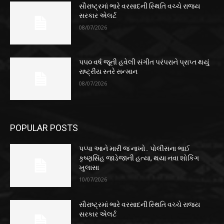
સૌરાષ્ટ્રમાં ભારે વરસાદની સ્થિતિ વચ્ચે રાજ્ય
સરકાર એલર્ટ
08/07/2026
૫૫૦ વર્ષ જૂની હવેલી સંગીત પરંપરાને પ્રાપ્ત થયું
રાષ્ટ્રીય સ્તરે સન્માન
08/07/2026
POPULAR POSTS
પપ્પા આને મારી જ નાખો.. પોલીસના ભાઈ
કૃષ્ણસિંહ જાડેજાની હત્યા, થયા નવા શોકિંગ
ખુલાસા
10/07/2026
સૌરાષ્ટ્રમાં ભારે વરસાદની સ્થિતિ વચ્ચે રાજ્ય
સરકાર એલર્ટ