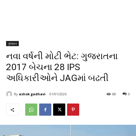
ગુજરાત
નવા વર્ષની મોટી ભેટ: ગુજરાતના
2017 બેચના 28 IPS
અધિકારીઓને JAGમાં બઢતી
By
ashok gadhavi
01/01/2026
88
0