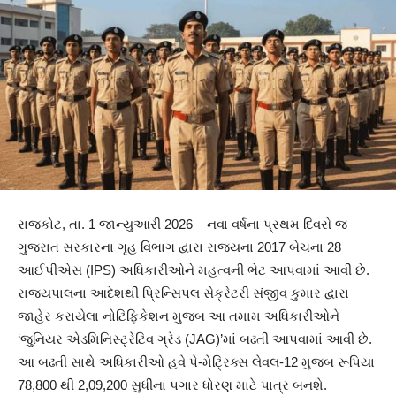
રાજકોટ, તા. 1 જાન્યુઆરી 2026 – નવા વર્ષના પ્રથમ દિવસે જ
ગુજરાત સરકારના ગૃહ વિભાગ દ્વારા રાજ્યના 2017 બેચના 28
આઈપીએસ (IPS) અધિકારીઓને મહત્વની ભેટ આપવામાં આવી છે.
રાજ્યપાલના આદેશથી પ્રિન્સિપલ સેક્રેટરી સંજીવ કુમાર દ્વારા
જાહેર કરાયેલા નોટિફિકેશન મુજબ આ તમામ અધિકારીઓને
‘જુનિયર એડમિનિસ્ટ્રેટિવ ગ્રેડ (JAG)’માં બઢતી આપવામાં આવી છે.
આ બઢતી સાથે અધિકારીઓ હવે પે-મેટ્રિક્સ લેવલ-12 મુજબ રૂપિયા
78,800 થી 2,09,200 સુધીના પગાર ધોરણ માટે પાત્ર બનશે.