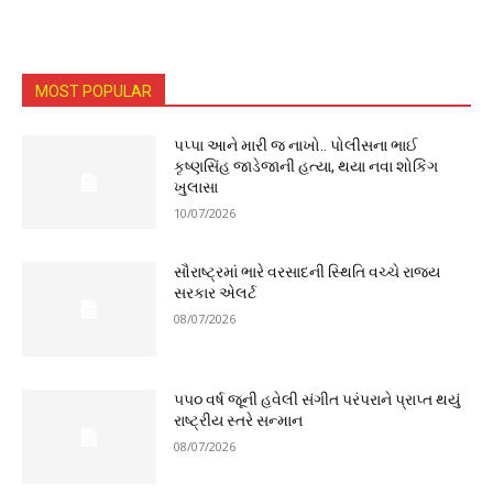
MOST POPULAR
પપ્પા આને મારી જ નાખો.. પોલીસના ભાઈ
કૃષ્ણસિંહ જાડેજાની હત્યા, થયા નવા શોકિંગ
ખુલાસા
10/07/2026
સૌરાષ્ટ્રમાં ભારે વરસાદની સ્થિતિ વચ્ચે રાજ્ય
સરકાર એલર્ટ
08/07/2026
૫૫૦ વર્ષ જૂની હવેલી સંગીત પરંપરાને પ્રાપ્ત થયું
રાષ્ટ્રીય સ્તરે સન્માન
08/07/2026