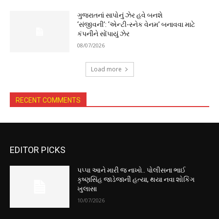
ગુજરાતનાં સાપોનું ઝેર હવે બનશે
‘સંજીવની’: ‘એન્ટી-સ્નેક વેનમ’ બનાવવા માટે
કંપનીને સોંપાયું ઝેર
08/07/2026
Load more
RECENT COMMENTS
EDITOR PICKS
પપ્પા આને મારી જ નાખો.. પોલીસના ભાઈ
કૃષ્ણસિંહ જાડેજાની હત્યા, થયા નવા શોકિંગ
ખુલાસા
10/07/2026