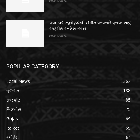
08/07/2026
૫૫૦ વર્ષ જૂની હવેલી સંગીત પરંપરાને પ્રાપ્ત થયું
રાષ્ટ્રીય સ્તરે સન્માન
08/07/2026
POPULAR CATEGORY
Local News
362
ગુજરાત
188
રાજકોટ
85
બિઝનેસ
75
Gujarat
69
Rajkot
69
સ્પોર્ટ્સ
64