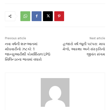
Previous article
Next article
નવા વર્ષની શરૂઆતમાં
હજારો વર્ષ જૂની પરંપરા: માઘ
મોંઘવારીનો ઝટકો: 1
મેળો, આસ્થા અને સંસ્કૃતિનો
જાન્યુઆરીથી કોમર્શિયલ LPG
જીવંત સંગમ
સિલિન્ડરના ભાવમાં વધારો