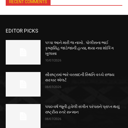
RECENT COMMENTS
EDITOR PICKS
પપ્પા આને મારી જ નાખો.. પોલીસના ભાઈ
કૃષ્ણસિંહ જાડેજાની હત્યા, થયા નવા શોકિંગ
ખુલાસા
10/07/2026
સૌરાષ્ટ્રમાં ભારે વરસાદની સ્થિતિ વચ્ચે રાજ્ય
સરકાર એલર્ટ
08/07/2026
૫૫૦ વર્ષ જૂની હવેલી સંગીત પરંપરાને પ્રાપ્ત થયું
રાષ્ટ્રીય સ્તરે સન્માન
08/07/2026