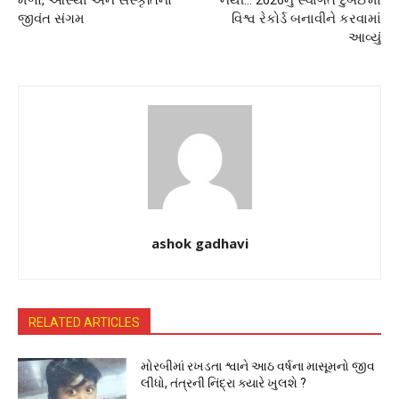
મેળો, આસ્થા અને સંસ્કૃતિનો
નથી… 2026નું સ્વાગત દુબઈમાં
જીવંત સંગમ
વિશ્વ રેકોર્ડ બનાવીને કરવામાં
આવ્યું
ashok gadhavi
RELATED ARTICLES
મોરબીમાં રખડતા શ્વાને આઠ વર્ષના માસૂમનો જીવ
લીધો, તંત્રની નિંદ્રા ક્યારે ખુલશે ?