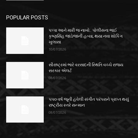
POPULAR POSTS
પપ્પા આને મારી જ નાખો.. પોલીસના ભાઈ
કૃષ્ણસિંહ જાડેજાની હત્યા, થયા નવા શોકિંગ
ખુલાસા
10/07/2026
સૌરાષ્ટ્રમાં ભારે વરસાદની સ્થિતિ વચ્ચે રાજ્ય
સરકાર એલર્ટ
08/07/2026
૫૫૦ વર્ષ જૂની હવેલી સંગીત પરંપરાને પ્રાપ્ત થયું
રાષ્ટ્રીય સ્તરે સન્માન
08/07/2026