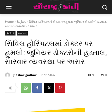
Home
Rajkot
સિવિલ હોસ્પિટલમાં ડોક્ટર પર હુમલો: જુનિયર ડોક્ટરોની હડતાલ,
સારવાર વ્યવસ્થા પર અસર
Rajkot
રાજકોટ
સિવિલ હોસ્પિટલમાં ડોક્ટર પર
હુમલો: જુનિયર ડોક્ટરોની હડતાલ,
સારવાર વ્યવસ્થા પર અસર
By
ashok gadhavi
01/01/2026
99
0