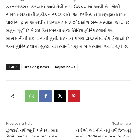
કન્સ્ટ્રક્શન કરવામાં આવે તેવી માગ ઉઠાવવામાં આવી છે, જેથી
સમગ્ર ઘટનાની હકીકત સ્પષ્ટ બને. આ દરમિયાન પ્રદ્યુમનનગર
પોલીસ દ્વારા આરોપીની ધરપકડ માટે શોધખોળ શરૂ કરવામાં આવી છે.
મહત્વપૂર્ણ છે કે 29 ડિસેમ્બરના રોજ સિવિલ હોસ્પિટલમાં આ
મારામારીની ઘટના બની હતી. ઘટનાને પગલે ડોક્ટરોમાં રોષ ફેલાયો છે
અને હોસ્પિટલોમાં સુરક્ષા વધારવાની પણ માંગ કરવામાં આવી રહી છે.
TAGS
Breaking news
Rajkot news
Previous article
Next article
હજારો વર્ષ જૂની પરંપરા: માઘ
કોઈએ આ રીતે નવું વર્ષ ઉજવ્યું