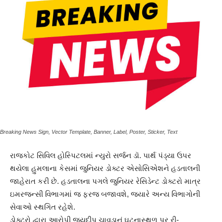
Breaking News Sign, Vector Template, Banner, Label, Poster, Sticker, Text
રાજકોટ સિવિલ હોસ્પિટલમાં ન્યુરો સર્જન ડૉ. પાર્થ પંડ્યા ઉપર
થયેલા હુમલાના કેસમાં જુનિયર ડોક્ટર એસોસિએશને હડતાલની
જાહેરાત કરી છે. હડતાલના પગલે જુનિયર રેસિડેન્ટ ડોક્ટરો માત્ર
ઇમરજન્સી વિભાગમાં જ ફરજ બજાવશે, જ્યારે અન્ય વિભાગોની
સેવાઓ સ્થગિત રહેશે.
ડોક્ટરો દ્વારા આરોપી જયદીપ ચાવડાનું ઘટનાસ્થળ પર રી-