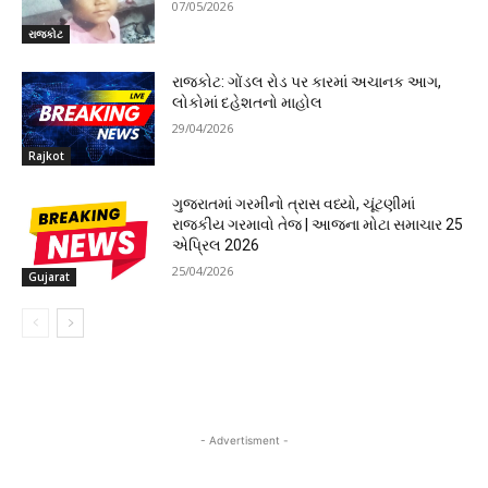
07/05/2026
રાજકોટ
રાજકોટ: ગોંડલ રોડ પર કારમાં અચાનક આગ,
લોકોમાં દહેશતનો માહોલ
29/04/2026
Rajkot
ગુજરાતમાં ગરમીનો ત્રાસ વધ્યો, ચૂંટણીમાં
રાજકીય ગરમાવો તેજ | આજના મોટા સમાચાર 25
એપ્રિલ 2026
25/04/2026
Gujarat
- Advertisment -