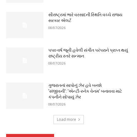
સૌરાષ્ટ્રમાં ભારે વરસાદની સ્થિતિ વચ્ચે રાજ્ય
સરકાર એલર્ટ
08/07/2026
૫૫૦ વર્ષ જૂની હવેલી સંગીત પરંપરાને પ્રાપ્ત થયું
રાષ્ટ્રીય સ્તરે સન્માન
08/07/2026
ગુજરાતનાં સાપોનું ઝેર હવે બનશે
‘સંજીવની’: ‘એન્ટી-સ્નેક વેનમ’ બનાવવા માટે
કંપનીને સોંપાયું ઝેર
08/07/2026
Load more