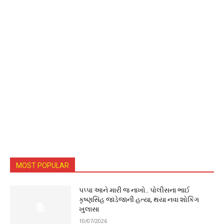
MOST POPULAR
પપ્પા આને મારી જ નાખો.. પોલીસના ભાઈ
કૃષ્ણસિંહ જાડેજાની હત્યા, થયા નવા શોકિંગ
ખુલાસા
10/07/2026