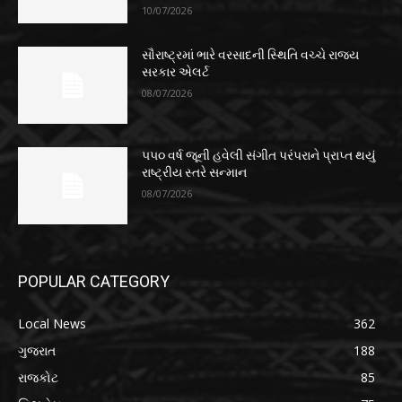
10/07/2026
સૌરાષ્ટ્રમાં ભારે વરસાદની સ્થિતિ વચ્ચે રાજ્ય
સરકાર એલર્ટ
08/07/2026
૫૫૦ વર્ષ જૂની હવેલી સંગીત પરંપરાને પ્રાપ્ત થયું
રાષ્ટ્રીય સ્તરે સન્માન
08/07/2026
POPULAR CATEGORY
Local News
362
ગુજરાત
188
રાજકોટ
85