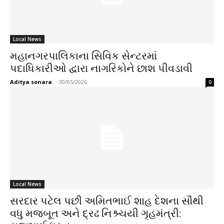
Local News
મહાનગરપાલિકાના સિવિક સેન્ટરમાં
પદાધિકારીઓ દ્વારા નાગરિકોને છાશ પીવડાવી
Aditya sonara
-
30/05/2026
0
Local News
સરદાર પટેલ પછી અમિતભાઈ શાહ દેશના સૌથી
વધુ મજબૂત અને દ્રઢ નિશ્ર્ચયી ગૃહમંત્રી: