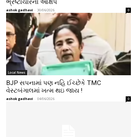
ભ્રષ્ટાચારના આક્ષેપ
ashok gadhavi
-
30/06/2026
0
Local News
BJP સપનામાં પણ નહિ ઈચ્છેકે TMC
વેસ્ટબંગાલમાં ખત્મ થઇ જાય !
ashok gadhavi
-
04/06/2026
0