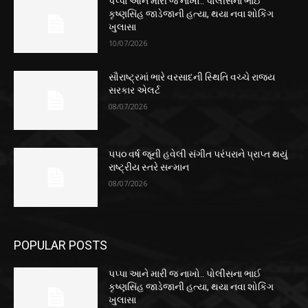
પપ્પા આને મારી જ નાખો.. પોલીસના ભાઈ
કૃષ્ણસિંહ જાડેજાની હત્યા, થયા નવા શોકિંગ
ખુલાસા
10/07/2026
સૌરાષ્ટ્રમાં ભારે વરસાદની સ્થિતિ વચ્ચે રાજ્ય
સરકાર એલર્ટ
08/07/2026
૫૫૦ વર્ષ જૂની હવેલી સંગીત પરંપરાને પ્રાપ્ત થયું
રાષ્ટ્રીય સ્તરે સન્માન
08/07/2026
POPULAR POSTS
પપ્પા આને મારી જ નાખો.. પોલીસના ભાઈ
કૃષ્ણસિંહ જાડેજાની હત્યા, થયા નવા શોકિંગ
ખુલાસા