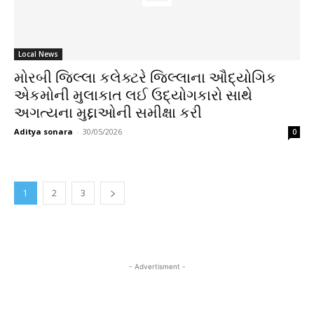
Local News
મોરબી જિલ્લા કલેક્ટરે જિલ્લાના ઔદ્યોગિક
એકમોની મુલાકાત લઈ ઉદ્યોગકારો સાથે
અગત્યના મુદ્દાઓની સમીક્ષા કરી
Aditya sonara
-
30/05/2026
0
1
2
3
- Advertisment -