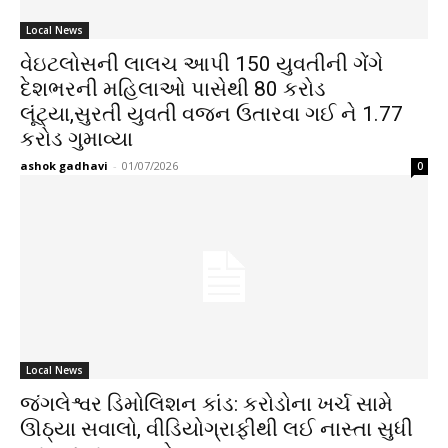
Local News
વેઇટલોસની લાલચ આપી 150 યુવતીની ગેંગે
દેશભરની મહિલાઓ પાસેથી 80 કરોડ
લૂંટ્યા,સુરતી યુવતી વજન ઉતારવા ગઈ ને 1.77
કરોડ ગુમાવ્યા
ashok gadhavi
-
01/07/2026
0
Local News
જંગલેશ્વર ડિમોલિશન કાંડ: કરોડોના ખર્ચ સામે
ઊઠ્યા સવાલો, વીડિયોગ્રાફીથી લઈ નાસ્તા સુધી