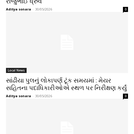
રાજુભાઈ ધ્રુવ
Aditya sonara
-
30/05/2026
0
Local News
સાંઢીયા પુલનું લોકાપર્ણ ટૂંક સમયમાં : મેયર
સહિતના પદાધિકારીઓએ સ્થળ પર નિરીક્ષણ કર્યું
Aditya sonara
-
30/05/2026
0