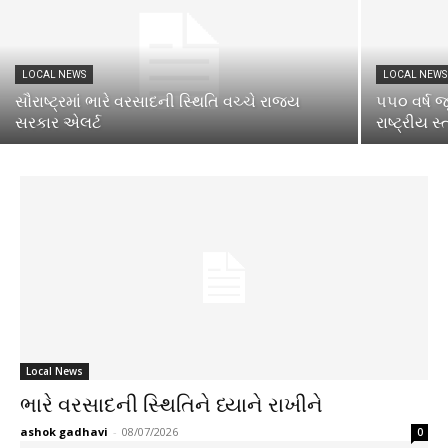
LOCAL NEWS
LOCAL NEWS
સૌરાષ્ટ્રમાં ભારે વરસાદની સ્થિતિ વચ્ચે રાજ્ય
૫૫૦ વર્ષ જ
સરકાર એલર્ટ
રાષ્ટ્રીય સ
Local News
ભારે વરસાદની સ્થિતિને ધ્યાને રાખીને
ashok gadhavi
-
08/07/2026
0