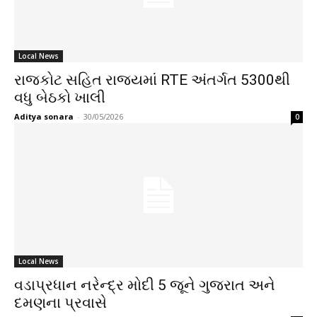
Local News
રાજકોટ સહિત રાજ્યમાં RTE અંતર્ગત 5300થી
વધુ બેઠકો ખાલી
Aditya sonara
-
30/05/2026
0
Local News
વડાપ્રધાન નરેન્દ્ર મોદી 5 જૂને ગુજરાત અને
દમણના પ્રવાસે