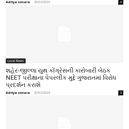
Aditya sonara
-
30/05/2026
0
Local News
શહેર-જીલ્લા યુથ કોંગ્રેસની કારોબારી બેઠક
NEET પરીક્ષાના પેપરલીક મુદ્દે ગુજરાતમાં વિરોધ
પ્રદર્શન કરાશે
Aditya sonara
-
30/05/2026
0