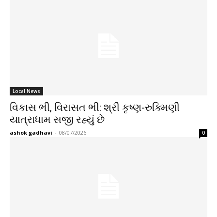
Local News
વિકાસ ભી, વિરાસત ભી: શ્રી કૃષ્ણ-રુક્મિણી
યાત્રાધામ સજી રહ્યું છે
ashok gadhavi
-
08/07/2026
0