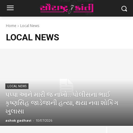
Home
Local News
LOCAL NEWS
LOCAL NEWS
પપ્પા આને મારી જ નાખો.. પોલીસના ભાઈ
કૃષ્ણસિંહ જાડેજાની હત્યા, થયા નવા શોકિંગ
ખુલાસા
ashok gadhavi
-
10/07/2026