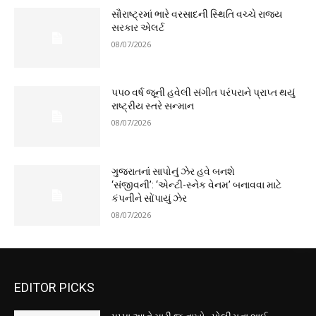
સૌરાષ્ટ્રમાં ભારે વરસાદની સ્થિતિ વચ્ચે રાજ્ય
સરકાર એલર્ટ
08/07/2026
૫૫૦ વર્ષ જૂની હવેલી સંગીત પરંપરાને પ્રાપ્ત થયું
રાષ્ટ્રીય સ્તરે સન્માન
08/07/2026
ગુજરાતનાં સાપોનું ઝેર હવે બનશે
‘સંજીવની’: ‘એન્ટી-સ્નેક વેનમ’ બનાવવા માટે
કંપનીને સોંપાયું ઝેર
08/07/2026
EDITOR PICKS