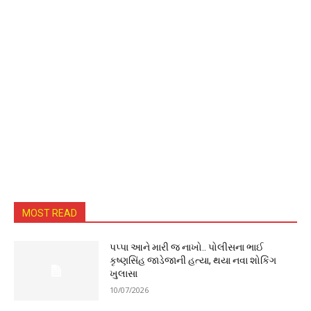
MOST READ
પપ્પા આને મારી જ નાખો.. પોલીસના ભાઈ
કૃષ્ણસિંહ જાડેજાની હત્યા, થયા નવા શોકિંગ
ખુલાસા
10/07/2026