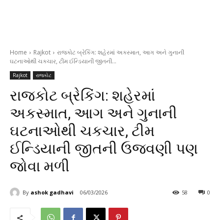
Home
Rajkot
રાજકોટ બ્રેકિંગ: શહેરમાં અકસ્માત, આગ અને ગુનાની
ઘટનાઓથી ચકચાર, ટીમ ઈન્ડિયાની જીતની...
Rajkot
રાજકોટ
રાજકોટ બ્રેકિંગ: શહેરમાં
અકસ્માત, આગ અને ગુનાની
ઘટનાઓથી ચકચાર, ટીમ
ઈન્ડિયાની જીતની ઉજવણી પણ
જોવા મળી
By
ashok gadhavi
06/03/2026
58
0