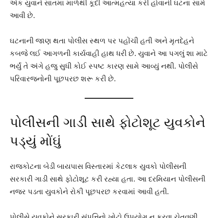
એક યુવાને સાતમા માળેથી કૂદી આત્મહત્યા કરી હોવાની ઘટના સામે
આવી છે.
ઘટનાની જાણ થતા પોલીસ સ્થળ પર પહોંચી હતી અને મૃતદેહને
કબજે લઈ આગળની કાર્યવાહી હાથ ધરી છે. યુવાને આ પગલું શા માટે
ભર્યું તે અંગે હજુ સુધી કોઈ સ્પષ્ટ કારણ સામે આવ્યું નથી. પોલીસે
પરિવારજનોની પૂછપરછ શરૂ કરી છે.
પોલીસની ગાડી સાથે ફોટોશૂટ યુવકોને
પડ્યું મોંઘું
રાજકોટના બેડી બાયપાસ વિસ્તારમાં કેટલાક યુવકો પોલીસની
સરકારી ગાડી સાથે ફોટોશૂટ કરી રહ્યા હતા. આ દરમિયાન પોલીસની
નજર પડતા યુવકોને રોકી પૂછપરછ કરવામાં આવી હતી.
પોલીસે યુવકોને સરકારી સંપત્તિનો ખોટો ઉપયોગ ન કરવા ચેતવણી