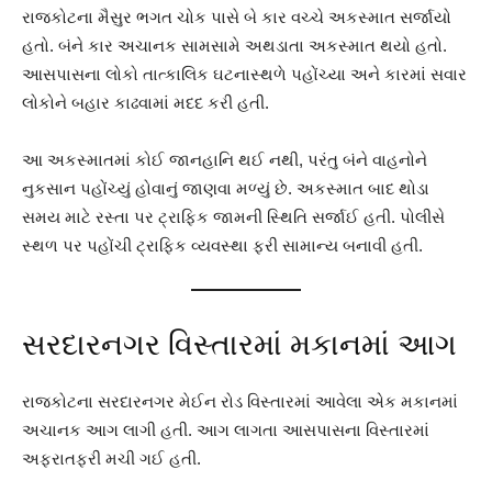
રાજકોટના મૈસુર ભગત ચોક પાસે બે કાર વચ્ચે અકસ્માત સર્જાયો
હતો. બંને કાર અચાનક સામસામે અથડાતા અકસ્માત થયો હતો.
આસપાસના લોકો તાત્કાલિક ઘટનાસ્થળે પહોંચ્યા અને કારમાં સવાર
લોકોને બહાર કાઢવામાં મદદ કરી હતી.
આ અકસ્માતમાં કોઈ જાનહાનિ થઈ નથી, પરંતુ બંને વાહનોને
નુકસાન પહોંચ્યું હોવાનું જાણવા મળ્યું છે. અકસ્માત બાદ થોડા
સમય માટે રસ્તા પર ટ્રાફિક જામની સ્થિતિ સર્જાઈ હતી. પોલીસે
સ્થળ પર પહોંચી ટ્રાફિક વ્યવસ્થા ફરી સામાન્ય બનાવી હતી.
સરદારનગર વિસ્તારમાં મકાનમાં આગ
રાજકોટના સરદારનગર મેઈન રોડ વિસ્તારમાં આવેલા એક મકાનમાં
અચાનક આગ લાગી હતી. આગ લાગતા આસપાસના વિસ્તારમાં
અફરાતફરી મચી ગઈ હતી.