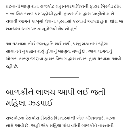
ઘટનાની જાણ થતા રાજકોટ મહાનગરપાલિકાની ફાયર બ્રિગેડ ટીમ
તાત્કાલિક સ્થળ પર પહોંચી હતી. ફાયર ટીમ દ્વારા પાણીનો મારો
ચલાવી આગને કાબૂમાં લેવાના પ્રયાસો કરવામાં આવ્યા હતા. થોડા જ
સમયમાં આગ પર કાબૂ મેળવી લેવાયો હતો.
આ ઘટનામાં કોઈ જાનહાનિ થઈ નથી, પરંતુ મકાનમાં રહેલા
સામાનને નુકસાન થયું હોવાનું જાણવા મળ્યું છે. આગ લાગવાનું
ચોક્કસ કારણ જાણવા ફાયર વિભાગ દ્વારા તપાસ હાથ ધરવામાં આવી
રહી છે.
બાળકીને લાલચ આપી લઈ જતી
મહિલા ઝડપાઈ
રાજકોટના રેસકોર્સ રીંગરોડ વિસ્તારમાંથી એક ચોંકાવનારી ઘટના
સામે આવી છે. અહીં એક મહિલા પાંચ વર્ષની બાળકીને નાસ્તાની