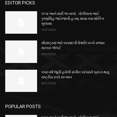
EDITOR PICKS
પપ્પા આને મારી જ નાખો.. પોલીસના ભાઈ
કૃષ્ણસિંહ જાડેજાની હત્યા, થયા નવા શોકિંગ
ખુલાસા
10/07/2026
સૌરાષ્ટ્રમાં ભારે વરસાદની સ્થિતિ વચ્ચે રાજ્ય
સરકાર એલર્ટ
08/07/2026
૫૫૦ વર્ષ જૂની હવેલી સંગીત પરંપરાને પ્રાપ્ત થયું
રાષ્ટ્રીય સ્તરે સન્માન
08/07/2026
POPULAR POSTS