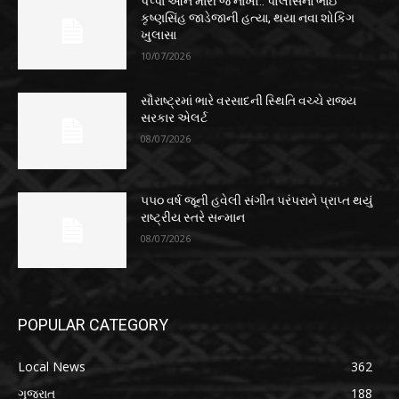
પપ્પા આને મારી જ નાખો.. પોલીસના ભાઈ
કૃષ્ણસિંહ જાડેજાની હત્યા, થયા નવા શોકિંગ
ખુલાસા
10/07/2026
સૌરાષ્ટ્રમાં ભારે વરસાદની સ્થિતિ વચ્ચે રાજ્ય
સરકાર એલર્ટ
08/07/2026
૫૫૦ વર્ષ જૂની હવેલી સંગીત પરંપરાને પ્રાપ્ત થયું
રાષ્ટ્રીય સ્તરે સન્માન
08/07/2026
POPULAR CATEGORY
Local News
362
ગુજરાત
188