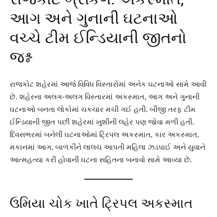
આગ અને ગુનાની ઘટનાઓ
વચ્ચે ટીમ ઈન્ડિયાની જીતનો
જશ્ન
રાજકોટ શહેરમાં આજે વિવિધ વિસ્તારોમાં અનેક ઘટનાઓ સામે આવી
છે. શહેરના અલગ-અલગ વિસ્તારમાં અકસ્માત, આગ અને ગુનાની
ઘટનાઓ બનતા લોકોમાં ચકચાર મચી ગઈ હતી. બીજી તરફ ટીમ
ઈન્ડિયાની જીત પછી શહેરમાં ખુશીની લહેર પણ જોવા મળી હતી.
દિવસભરમાં બનેલી ઘટનાઓમાં ટ્રિપલ અકસ્માત, કાર અકસ્માત,
મકાનમાં આગ, બાળકીને લાલચ આપતી મહિલા ઝડપાઈ અને યુવાને
આત્મહત્યા કરી હોવાની ઘટના સહિતના બનાવો સામે આવ્યા છે.
ઉમિયા ચોક ખાતે ટ્રિપલ અકસ્માત