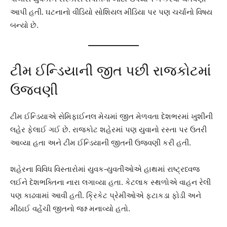
આપી હતી. ઘટનાનો વીડિયો સોશિયલ મીડિયા પર પણ ચર્ચાનો વિષય
બન્યો છે.
ટીમ ઈન્ડિયાની જીત પછી રાજકોટમાં
ઉજવણી
ટીમ ઈન્ડિયાએ સેમિફાઈનલ મેચમાં જીત મેળવતા દેશભરમાં ખુશીની
લહેર ફેલાઈ ગઈ છે. રાજકોટ શહેરમાં પણ યુવાનો રસ્તા પર ઉતરી
આવ્યા હતા અને ટીમ ઈન્ડિયાની જીતની ઉજવણી કરી હતી.
શહેરના વિવિધ વિસ્તારોમાં યુવક-યુવતીઓએ હાથમાં રાષ્ટ્રધ્વજ
લઈને દેશભક્તિના નારા લગાવ્યા હતા. કેટલાક સ્થળોએ વાહન રેલી
પણ કાઢવામાં આવી હતી. ક્રિકેટ પ્રેમીઓએ ફટાકડા ફોડી અને
મીઠાઈ વહેંચી જીતનો જશ્ન મનાવ્યો હતો.