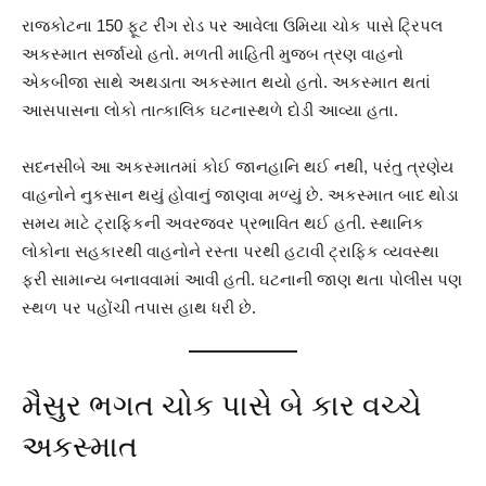
રાજકોટના 150 ફૂટ રીંગ રોડ પર આવેલા ઉમિયા ચોક પાસે ટ્રિપલ
અકસ્માત સર્જાયો હતો. મળતી માહિતી મુજબ ત્રણ વાહનો
એકબીજા સાથે અથડાતા અકસ્માત થયો હતો. અકસ્માત થતાં
આસપાસના લોકો તાત્કાલિક ઘટનાસ્થળે દોડી આવ્યા હતા.
સદનસીબે આ અકસ્માતમાં કોઈ જાનહાનિ થઈ નથી, પરંતુ ત્રણેય
વાહનોને નુકસાન થયું હોવાનું જાણવા મળ્યું છે. અકસ્માત બાદ થોડા
સમય માટે ટ્રાફિકની અવરજવર પ્રભાવિત થઈ હતી. સ્થાનિક
લોકોના સહકારથી વાહનોને રસ્તા પરથી હટાવી ટ્રાફિક વ્યવસ્થા
ફરી સામાન્ય બનાવવામાં આવી હતી. ઘટનાની જાણ થતા પોલીસ પણ
સ્થળ પર પહોંચી તપાસ હાથ ધરી છે.
મૈસુર ભગત ચોક પાસે બે કાર વચ્ચે
અકસ્માત