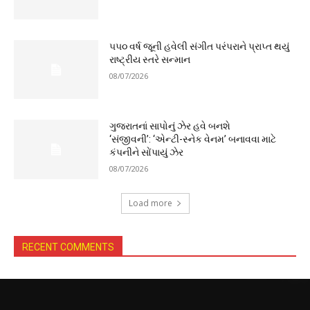
૫૫૦ વર્ષ જૂની હવેલી સંગીત પરંપરાને પ્રાપ્ત થયું
રાષ્ટ્રીય સ્તરે સન્માન
08/07/2026
ગુજરાતનાં સાપોનું ઝેર હવે બનશે
‘સંજીવની’: ‘એન્ટી-સ્નેક વેનમ’ બનાવવા માટે
કંપનીને સોંપાયું ઝેર
08/07/2026
Load more
RECENT COMMENTS