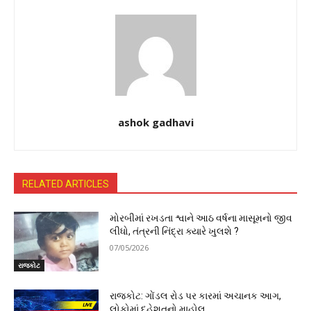
ashok gadhavi
RELATED ARTICLES
મોરબીમાં રખડતા શ્વાને આઠ વર્ષના માસૂમનો જીવ
લીધો, તંત્રની નિંદ્રા ક્યારે ખુલશે ?
07/05/2026
રાજકોટ
રાજકોટ: ગોંડલ રોડ પર કારમાં અચાનક આગ,
લોકોમાં દહેશતનો માહોલ