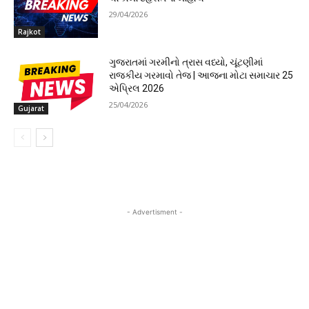
29/04/2026
Rajkot
ગુજરાતમાં ગરમીનો ત્રાસ વધ્યો, ચૂંટણીમાં
રાજકીય ગરમાવો તેજ | આજના મોટા સમાચાર 25
એપ્રિલ 2026
25/04/2026
Gujarat
- Advertisment -