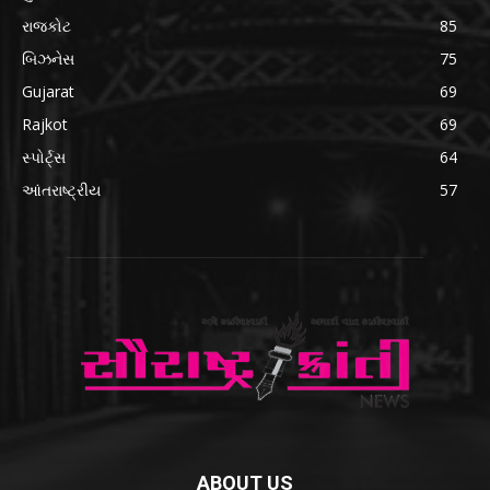
રાજકોટ
85
બિઝનેસ
75
Gujarat
69
Rajkot
69
સ્પોર્ટ્સ
64
આંતરાષ્ટ્રીય
57
ABOUT US