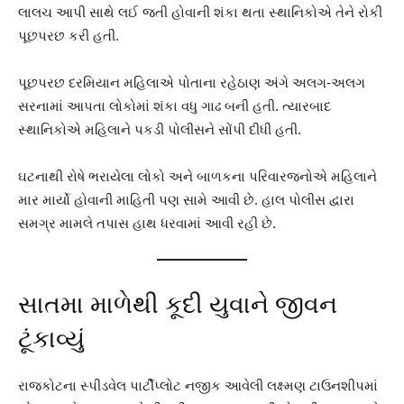
લાલચ આપી સાથે લઈ જતી હોવાની શંકા થતા સ્થાનિકોએ તેને રોકી
પૂછપરછ કરી હતી.
પૂછપરછ દરમિયાન મહિલાએ પોતાના રહેઠાણ અંગે અલગ-અલગ
સરનામાં આપતા લોકોમાં શંકા વધુ ગાઢ બની હતી. ત્યારબાદ
સ્થાનિકોએ મહિલાને પકડી પોલીસને સોંપી દીધી હતી.
ઘટનાથી રોષે ભરાયેલા લોકો અને બાળકના પરિવારજનોએ મહિલાને
માર માર્યો હોવાની માહિતી પણ સામે આવી છે. હાલ પોલીસ દ્વારા
સમગ્ર મામલે તપાસ હાથ ધરવામાં આવી રહી છે.
સાતમા માળેથી કૂદી યુવાને જીવન
ટૂંકાવ્યું
રાજકોટના સ્પીડવેલ પાર્ટીપ્લોટ નજીક આવેલી લક્ષ્મણ ટાઉનશીપમાં