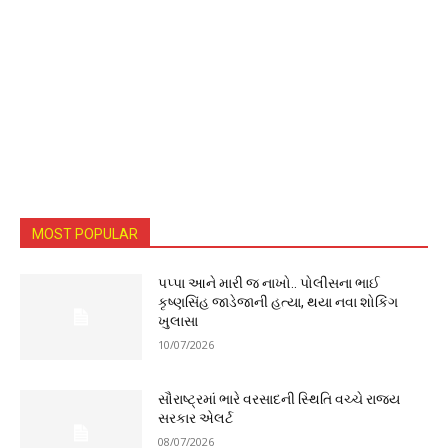
MOST POPULAR
પપ્પા આને મારી જ નાખો.. પોલીસના ભાઈ
કૃષ્ણસિંહ જાડેજાની હત્યા, થયા નવા શોકિંગ
ખુલાસા
10/07/2026
સૌરાષ્ટ્રમાં ભારે વરસાદની સ્થિતિ વચ્ચે રાજ્ય
સરકાર એલર્ટ
08/07/2026