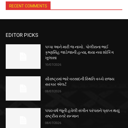
RECENT COMMENTS
EDITOR PICKS
પપ્પા આને મારી જ નાખો.. પોલીસના ભાઈ
કૃષ્ણસિંહ જાડેજાની હત્યા, થયા નવા શોકિંગ
ખુલાસા
10/07/2026
સૌરાષ્ટ્રમાં ભારે વરસાદની સ્થિતિ વચ્ચે રાજ્ય
સરકાર એલર્ટ
08/07/2026
૫૫૦ વર્ષ જૂની હવેલી સંગીત પરંપરાને પ્રાપ્ત થયું
રાષ્ટ્રીય સ્તરે સન્માન
08/07/2026