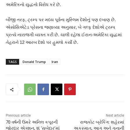
અમેરિકનો યુદ્ધનો વિરોધ કરે છે.
બીજી તરફ, ટ્રમ્પ પર મધ્ય પૂર્વના મુસ્લિમ દેશોનું પણ દબાણ છે.
એસોસિએટેડ પ્રેસના જણાવ્યા અનુસાર, બે ગલ્ફ દેશોએ ટ્રમ્પ
પ્રત્યે નારાજગી વ્યક્ત કરી છે. ચાલી રહેલા ઈરાન-અમેરિકા યુદ્ધમાં
તેહરાને 12 આરબ દેશો પર હુમલો કર્યો છે.
TAGS
Donald Trump
Iran
Previous article
Next article
70 વર્ષની ઉંમરે અનિલ કપૂરની
રાજકોટ બ્રેકિંગ: શહેરમાં
જોરદાર એક્શન, શું ‘સુબેદાર’માં
અકસ્માત, આગ અને ગુનાની