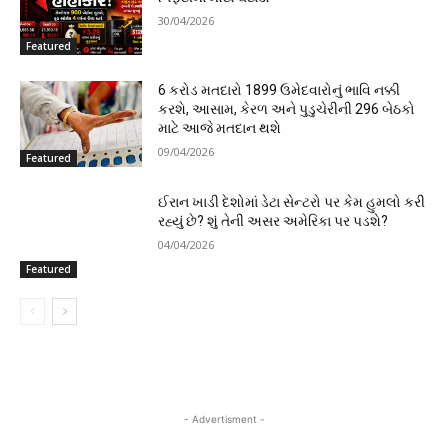
30/04/2026
Featured
6 કરોડ મતદારો 1899 ઉમેદવારોનું ભાવિ નક્કી
કરશે, આસામ, કેરળ અને પુડુચેરીની 296 બેઠકો
માટે આજે મતદાન થશે
09/04/2026
Featured
ઈરાન ખાડી દેશોમાં ડેટા સેન્ટરો પર કેમ હુમલો કરી
રહ્યું છે? શું તેની અસર અમેરિકા પર પડશે?
04/04/2026
Featured
- Advertisment -