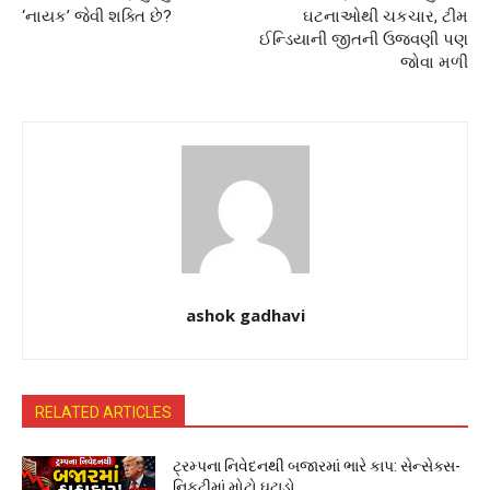
‘નાયક’ જેવી શક્તિ છે?
ઘટનાઓથી ચકચાર, ટીમ
ઈન્ડિયાની જીતની ઉજવણી પણ
જોવા મળી
ashok gadhavi
RELATED ARTICLES
ટ્રમ્પના નિવેદનથી બજારમાં ભારે કાપ: સેન્સેક્સ-
નિફ્ટીમાં મોટો ઘટાડો