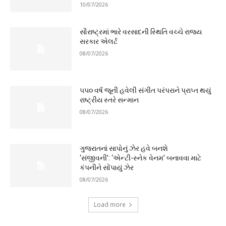
10/07/2026
સૌરાષ્ટ્રમાં ભારે વરસાદની સ્થિતિ વચ્ચે રાજ્ય
સરકાર એલર્ટ
08/07/2026
૫૫૦ વર્ષ જૂની હવેલી સંગીત પરંપરાને પ્રાપ્ત થયું
રાષ્ટ્રીય સ્તરે સન્માન
08/07/2026
ગુજરાતનાં સાપોનું ઝેર હવે બનશે
‘સંજીવની’: ‘એન્ટી-સ્નેક વેનમ’ બનાવવા માટે
કંપનીને સોંપાયું ઝેર
08/07/2026
Load more