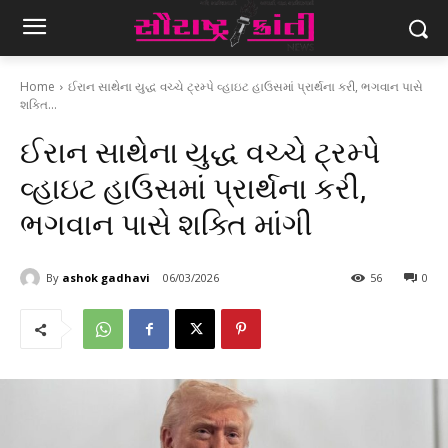
Home
ઈરાન સાથેના યુદ્ધ વચ્ચે ટ્રમ્પે વ્હાઇટ હાઉસમાં પ્રાર્થના કરી, ભગવાન પાસે
શક્તિ...
ઈરાન સાથેના યુદ્ધ વચ્ચે ટ્રમ્પે
વ્હાઇટ હાઉસમાં પ્રાર્થના કરી,
ભગવાન પાસે શક્તિ માંગી
By
ashok gadhavi
06/03/2026
56
0