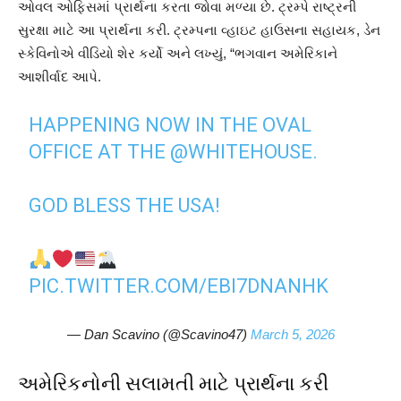
ઓવલ ઓફિસમાં પ્રાર્થના કરતા જોવા મળ્યા છે. ટ્રમ્પે રાષ્ટ્રની
સુરક્ષા માટે આ પ્રાર્થના કરી. ટ્રમ્પના વ્હાઇટ હાઉસના સહાયક, ડેન
સ્કેવિનોએ વીડિયો શેર કર્યો અને લખ્યું, “ભગવાન અમેરિકાને
આશીર્વાદ આપે.
HAPPENING NOW IN THE OVAL
OFFICE AT THE
@WHITEHOUSE
.
GOD BLESS THE USA!
PIC.TWITTER.COM/EBI7DNANHK
— Dan Scavino (@Scavino47)
March 5, 2026
અમેરિકનોની સલામતી માટે પ્રાર્થના કરી