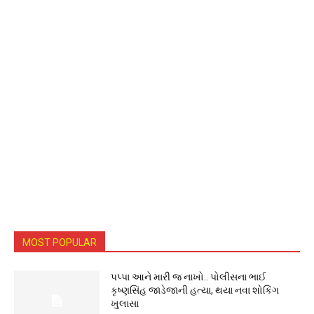
MOST POPULAR
પપ્પા આને મારી જ નાખો.. પોલીસના ભાઈ
કૃષ્ણસિંહ જાડેજાની હત્યા, થયા નવા શોકિંગ
ખુલાસા