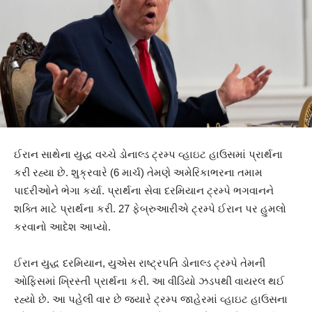
ઈરાન સાથેના યુદ્ધ વચ્ચે ડોનાલ્ડ ટ્રમ્પ વ્હાઇટ હાઉસમાં પ્રાર્થના
કરી રહ્યા છે. શુક્રવારે (6 માર્ચ) તેમણે અમેરિકાભરના તમામ
પાદરીઓને ભેગા કર્યા. પ્રાર્થના સેવા દરમિયાન ટ્રમ્પે ભગવાનને
શક્તિ માટે પ્રાર્થના કરી. 27 ફેબ્રુઆરીએ ટ્રમ્પે ઈરાન પર હુમલો
કરવાનો આદેશ આપ્યો.
ઈરાન યુદ્ધ દરમિયાન, યુએસ રાષ્ટ્રપતિ ડોનાલ્ડ ટ્રમ્પે તેમની
ઓફિસમાં ખ્રિસ્તી પ્રાર્થના કરી. આ વીડિયો ઝડપથી વાયરલ થઈ
રહ્યો છે. આ પહેલી વાર છે જ્યારે ટ્રમ્પ જાહેરમાં વ્હાઇટ હાઉસના