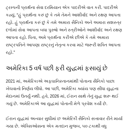
ટ્રમ્પની પ્રાર્થના સેવા દરમિયાન એક પાદરીએ વાત કરી. પાદરીએ
કહ્યું, “હું પ્રાર્થના કરું છું કે તમે તેમને આશીર્વાદ અને રક્ષણ આપતા
રહો. હું પ્રાર્થના કરું છું કે તમે અમારા સૈનિકો અને અમારા સશસ્ત્ર
દળોમાં સેવા આપતા બધા પુરુષો અને સ્ત્રીઓને આશીર્વાદ અને રક્ષણ
આપતા રહો. પિતા, અમે પ્રાર્થના કરીએ છીએ કે તમે અમારા
રાષ્ટ્રપતિને આપણા રાષ્ટ્રનું નેતૃત્વ કરવા માટે જરૂરી શક્તિ આપતા
રહો.”
અમેરિકા 5 વર્ષ પછી ફરી યુદ્ધમાં ફસાયું છે
2021 માં, અમેરિકાએ અફઘાનિસ્તાનમાંથી પોતાના સૈનિકો પાછા
ખેંચવાનો નિર્ણય લીધો. આ પછી, અમેરિકા ક્યાંય પણ સીધા યુદ્ધના
મેદાનમાં ઉતર્યું નથી. હવે, 2026 માં, ઈરાન સાથે તેનું યુદ્ધ શરૂ થઈ
ગયું છે. અમેરિકાએ આ યુદ્ધમાં પોતાની મેળે પ્રવેશ કર્યો છે.
ઈરાન યુદ્ધમાં અત્યાર સુધીમાં છ અમેરિકી સૈનિકો સત્તાવાર રીતે માર્યા
ગયા છે. એક્સિઓસના એક મતદાન મુજબ, ૫૦ ટકાથી વધુ