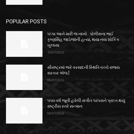
POPULAR POSTS
પપ્પા આને મારી જ નાખો.. પોલીસના ભાઈ
કૃષ્ણસિંહ જાડેજાની હત્યા, થયા નવા શોકિંગ
ખુલાસા
10/07/2026
સૌરાષ્ટ્રમાં ભારે વરસાદની સ્થિતિ વચ્ચે રાજ્ય
સરકાર એલર્ટ
08/07/2026
૫૫૦ વર્ષ જૂની હવેલી સંગીત પરંપરાને પ્રાપ્ત થયું
રાષ્ટ્રીય સ્તરે સન્માન
08/07/2026