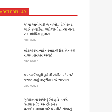
MOST POPULAR
પપ્પા આને મારી જ નાખો.. પોલીસના
ભાઈ કૃષ્ણસિંહ જાડેજાની હત્યા, થયા
નવા શોકિંગ ખુલાસા
10/07/2026
સૌરાષ્ટ્રમાં ભારે વરસાદની સ્થિતિ વચ્ચે
રાજ્ય સરકાર એલર્ટ
08/07/2026
૫૫૦ વર્ષ જૂની હવેલી સંગીત પરંપરાને
પ્રાપ્ત થયું રાષ્ટ્રીય સ્તરે સન્માન
08/07/2026
ગુજરાતનાં સાપોનું ઝેર હવે બનશે
‘સંજીવની’: ‘એન્ટી-સ્નેક
વેનમ’ બનાવવા માટે કંપનીને સોંપાયું