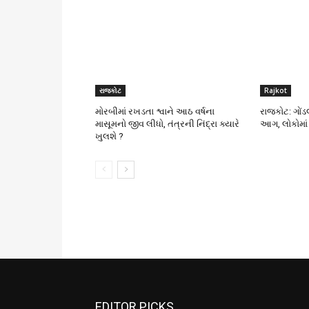
રાજકોટ
Rajkot
મોરબીમાં રખડતા શ્વાને આઠ વર્ષના
રાજકોટ: ગોં
માસૂમનો જીવ લીધો, તંત્રની નિંદ્રા ક્યારે
આગ, લોકોમાં
ખુલશે ?
EDITOR PICKS