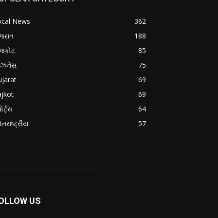
ocal News
362
જરાત
188
ાજકોટ
85
િઝનેસ
75
jarat
69
jkot
69
ોર્ટ્સ
64
તરાષ્ટ્રીય
57
OLLOW US