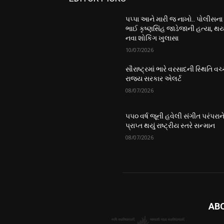
પપ્પા આને મારી જ નાખો.. પોલીસના
ભાઈ કૃષ્ણસિંહ જાડેજાની હત્યા, થય
નવા શોકિંગ ખુલાસા
10/07/2026
સૌરાષ્ટ્રમાં ભારે વરસાદની સ્થિતિ વચ્
રાજ્ય સરકાર એલર્ટ
08/07/2026
૫૫૦ વર્ષ જૂની હવેલી સંગીત પરંપરાન
પ્રાપ્ત થયું રાષ્ટ્રીય સ્તરે સન્માન
08/07/2026
AB