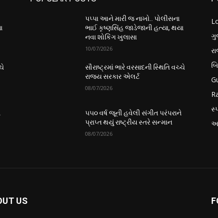
પપ્પા આને મારી જ નાખો.. પોલીસના
L
ા
ભાઈ કૃષ્ણસિંહ જાડેજાની હત્યા, થયા
ગુ
નવા શોકિંગ ખુલાસા
10/07/2026
ર
બ
ચે
સૌરાષ્ટ્રમાં ભારે વરસાદની સ્થિતિ વચ્ચે
રાજ્ય સરકાર એલર્ટ
Gu
08/07/2026
Ra
સ્પ
ે
૫૫૦ વર્ષ જૂની હવેલી સંગીત પરંપરાને
પ્રાપ્ત થયું રાષ્ટ્રીય સ્તરે સન્માન
આં
08/07/2026
OUT US
F