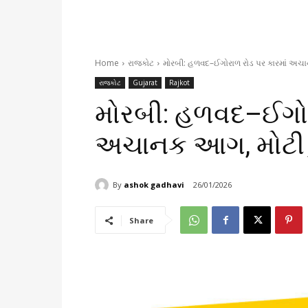
Home
રાજકોટ
મોરબી: હળવદ–ઈગોરાળ રોડ પર કારમાં અચાન
રાજકોટ
Gujarat
Rajkot
મોરબી: હળવદ–ઈગોર
અચાનક આગ, મોટી દુ
By
ashok gadhavi
26/01/2026
Share