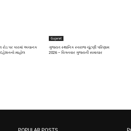
Gujarat
ડલ રોડ પર કારમાં અચાનક
ગુજરાત સ્થાનિક સ્વરાજ ચૂંટણી પરિણામ
 દહેશતનો માહોલ
2026 – વિગતવાર ગુજરાતી સમાચાર
POPULAR POSTS
P