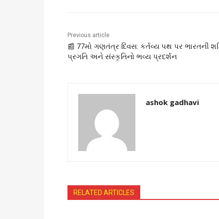
Previous article
📰 77મો ગણતંત્ર દિવસ: કર્તવ્ય પથ પર ભારતની શક્
પ્રગતિ અને સંસ્કૃતિનો ભવ્ય પ્રદર્શન
ashok gadhavi
RELATED ARTICLES