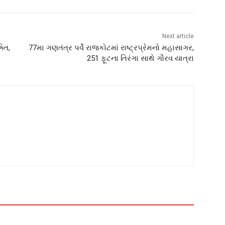
Next article
તિ,
77મા ગણતંત્ર પર્વે રાજકોટમાં રાષ્ટ્રપ્રેમનો મહાસાગર,
251 ફૂટના તિરંગા સાથે ગૌરવ યાત્રા