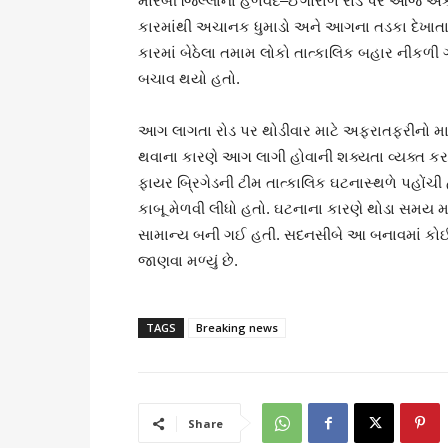
મોરબી જિલ્લાના હળવદ–ઈગોરાળ રોડ પર આજે એ
કારમાંથી અચાનક ધુમાડો અને આગના તડકા દેખાતા
કારમાં બેઠેલા તમામ લોકો તાત્કાલિક બહાર નીકળી ગય
બચાવ થયો હતો.
આગ લાગતા રોડ પર થોડીવાર માટે અફરાતફરીનો માહોલ
થવાના કારણે આગ લાગી હોવાની શક્યતા વ્યક્ત ક
ફાયર બ્રિગેડની ટીમ તાત્કાલિક ઘટનાસ્થળે પહોં
કાબૂ મેળવી લીધો હતો. ઘટનાના કારણે થોડા સમય મા
સામાન્ય બની ગઈ હતી. સદનસીબે આ બનાવમાં કોઈ જા
જાણવા મળ્યું છે.
TAGS
Breaking news
Share