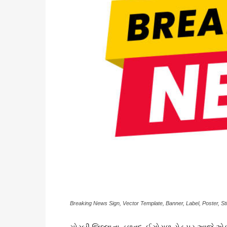
Breaking News Sign, Vector Template, Banner, Label, Poster, Sti