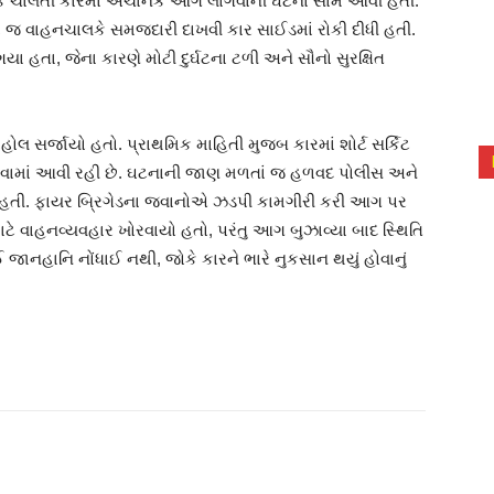
ક ચાલતી કારમાં અચાનક આગ લાગવાની ઘટના સામે આવી હતી.
 જ વાહનચાલકે સમજદારી દાખવી કાર સાઈડમાં રોકી દીધી હતી.
ા હતા, જેના કારણે મોટી દુર્ઘટના ટળી અને સૌનો સુરક્ષિત
 સર્જાયો હતો. પ્રાથમિક માહિતી મુજબ કારમાં શોર્ટ સર્કિટ
રવામાં આવી રહી છે. ઘટનાની જાણ મળતાં જ હળવદ પોલીસ અને
ચી હતી. ફાયર બ્રિગેડના જવાનોએ ઝડપી કામગીરી કરી આગ પર
ટે વાહનવ્યવહાર ખોરવાયો હતો, પરંતુ આગ બુઝાવ્યા બાદ સ્થિતિ
નહાનિ નોંધાઈ નથી, જોકે કારને ભારે નુકસાન થયું હોવાનું