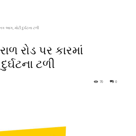
ક આગ, મોટી દુર્ઘટના ટળી
ાળ રોડ પર કારમાં
ર્ઘટના ટળી
70
0