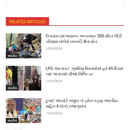
RELATED ARTICLES
ઉત્તરાખંડમાં ભયાનક અકસ્માત: 300 મીટર ઊંડી
ખીણમાં બોલેરો ખાબકી, 8ના મોત
24/04/2026
રાષ્ટ્રીય
LPG ગેસ સંકટ: ગ્રામિણ વિસ્તારોમાં હવે 45 દિવસ
બાદ જ મળશે બીજો સિલિન્ડર
13/03/2026
રાષ્ટ્રીય
દુબઈ એરપોર્ટ નજીક બે ડ્રોન પડ્યા, ભારતીય
સહિત 4 લોકો ઇજાગ્રસ્ત
11/03/2026
રાષ્ટ્રીય