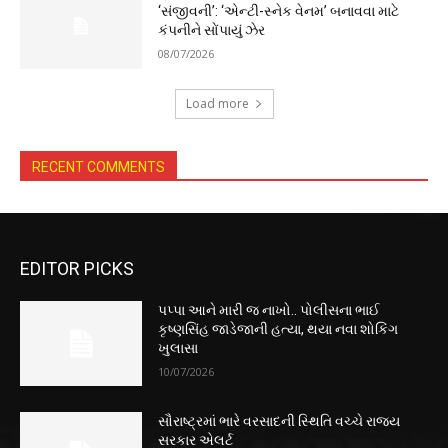
‘સંજીવની’: ‘એન્ટી-સ્નેક વેનમ’ બનાવવા માટે
કંપનીને સોંપાયું ઝેર
08/07/2026
Load more
RECENT COMMENTS
EDITOR PICKS
પપ્પા આને મારી જ નાખો.. પોલીસના ભાઈ
કૃષ્ણસિંહ જાડેજાની હત્યા, થયા નવા શોકિંગ
ખુલાસા
10/07/2026
સૌરાષ્ટ્રમાં ભારે વરસાદની સ્થિતિ વચ્ચે રાજ્ય
સરકાર એલર્ટ