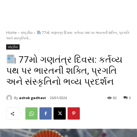
Home
રાષ્ટ્રીય
77મો ગણતંત્ર દિવસ: કર્તવ્ય પથ પર ભારતની શક્તિ, પ્રગતિ
અને સંસ્કૃતિનો...
રાષ્ટ્રીય
77મો ગણતંત્ર દિવસ: કર્તવ્ય
પથ પર ભારતની શક્તિ, પ્રગતિ
અને સંસ્કૃતિનો ભવ્ય પ્રદર્શન
By
ashok gadhavi
26/01/2026
82
0