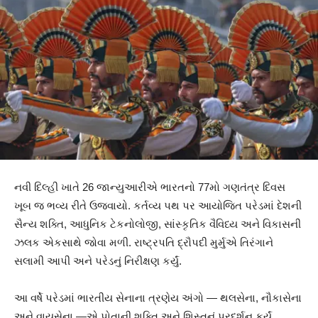
નવી દિલ્હી ખાતે 26 જાન્યુઆરીએ ભારતનો 77મો ગણતંત્ર દિવસ
ખૂબ જ ભવ્ય રીતે ઉજવાયો. કર્તવ્ય પથ પર આયોજિત પરેડમાં દેશની
સૈન્ય શક્તિ, આધુનિક ટેકનોલોજી, સાંસ્કૃતિક વૈવિધ્ય અને વિકાસની
ઝલક એકસાથે જોવા મળી. રાષ્ટ્રપતિ દ્રૌપદી મુર્મુએ તિરંગાને
સલામી આપી અને પરેડનું નિરીક્ષણ કર્યું.
આ વર્ષે પરેડમાં ભારતીય સેનાના ત્રણેય અંગો — થલસેના, નૌકાસેના
અને વાયુસેના —એ પોતાની શક્તિ અને શિસ્તનું પ્રદર્શન કર્યું.