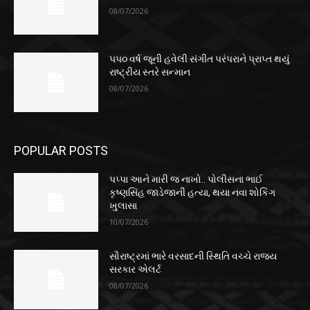
08/07/2026
૫૫૦ વર્ષ જૂની હવેલી સંગીત પરંપરાને પ્રાપ્ત થયું
રાષ્ટ્રીય સ્તરે સન્માન
08/07/2026
POPULAR POSTS
પપ્પા આને મારી જ નાખો.. પોલીસના ભાઈ
કૃષ્ણસિંહ જાડેજાની હત્યા, થયા નવા શોકિંગ
ખુલાસા
10/07/2026
સૌરાષ્ટ્રમાં ભારે વરસાદની સ્થિતિ વચ્ચે રાજ્ય
સરકાર એલર્ટ
08/07/2026