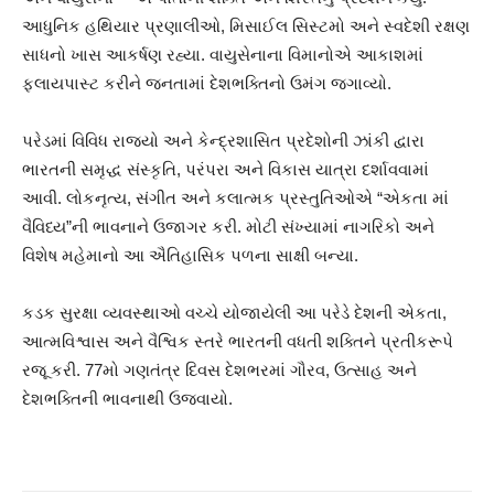
આધુનિક હથિયાર પ્રણાલીઓ, મિસાઈલ સિસ્ટમો અને સ્વદેશી રક્ષણ
સાધનો ખાસ આકર્ષણ રહ્યા. વાયુસેનાના વિમાનોએ આકાશમાં
ફ્લાયપાસ્ટ કરીને જનતામાં દેશભક્તિનો ઉમંગ જગાવ્યો.
પરેડમાં વિવિધ રાજ્યો અને કેન્દ્રશાસિત પ્રદેશોની ઝાંકી દ્વારા
ભારતની સમૃદ્ધ સંસ્કૃતિ, પરંપરા અને વિકાસ યાત્રા દર્શાવવામાં
આવી. લોકનૃત્ય, સંગીત અને કલાત્મક પ્રસ્તુતિઓએ “એકતા માં
વૈવિધ્ય”ની ભાવનાને ઉજાગર કરી. મોટી સંખ્યામાં નાગરિકો અને
વિશેષ મહેમાનો આ ઐતિહાસિક પળના સાક્ષી બન્યા.
કડક સુરક્ષા વ્યવસ્થાઓ વચ્ચે યોજાયેલી આ પરેડે દેશની એકતા,
આત્મવિશ્વાસ અને વૈશ્વિક સ્તરે ભારતની વધતી શક્તિને પ્રતીકરૂપે
રજૂ કરી. 77મો ગણતંત્ર દિવસ દેશભરમાં ગૌરવ, ઉત્સાહ અને
દેશભક્તિની ભાવનાથી ઉજવાયો.