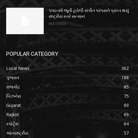
૫૫૦ વર્ષ જૂની હવેલી સંગીત પરંપરાને પ્રાપ્ત થયું
રાષ્ટ્રીય સ્તરે સન્માન
08/07/2026
POPULAR CATEGORY
Local News
362
ગુજરાત
188
રાજકોટ
85
બિઝનેસ
75
Gujarat
69
Rajkot
69
સ્પોર્ટ્સ
64
આંતરાષ્ટ્રીય
57