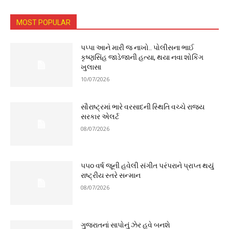
MOST POPULAR
પપ્પા આને મારી જ નાખો.. પોલીસના ભાઈ
કૃષ્ણસિંહ જાડેજાની હત્યા, થયા નવા શોકિંગ
ખુલાસા
10/07/2026
સૌરાષ્ટ્રમાં ભારે વરસાદની સ્થિતિ વચ્ચે રાજ્ય
સરકાર એલર્ટ
08/07/2026
૫૫૦ વર્ષ જૂની હવેલી સંગીત પરંપરાને પ્રાપ્ત થયું
રાષ્ટ્રીય સ્તરે સન્માન
08/07/2026
ગુજરાતનાં સાપોનું ઝેર હવે બનશે