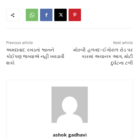
Previous article
Next article
અમદાવાદ: રખડતાં શ્વાનને
મોરબી: હળવદ–ઈગોરાળ રોડ પર
કોઈપણ જગ્યાએ નહીં ખવડાવી
કારમાં અચાનક આગ, મોટી
શકો
દુર્ઘટના ટળી
ashok gadhavi