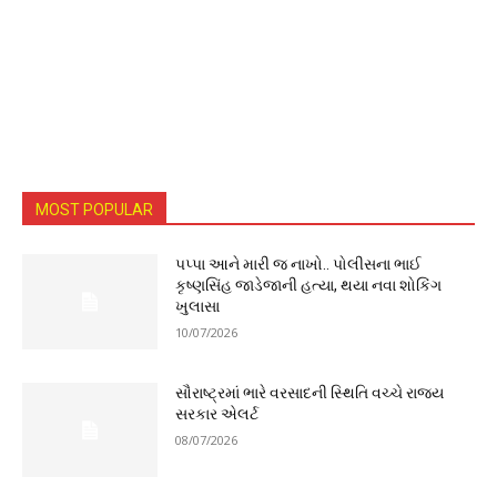
MOST POPULAR
પપ્પા આને મારી જ નાખો.. પોલીસના ભાઈ
કૃષ્ણસિંહ જાડેજાની હત્યા, થયા નવા શોકિંગ
ખુલાસા
10/07/2026
સૌરાષ્ટ્રમાં ભારે વરસાદની સ્થિતિ વચ્ચે રાજ્ય
સરકાર એલર્ટ
08/07/2026