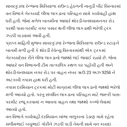
સાવરકુંડલા રેન્જના મિતિયાળા રાઉન્ડ હેઠળની નાનુડી બીટ વિસ્તારમાં
વન વિભાગે ગેરકાયદે લીલા લાકડાના પરિવહન સામે કાર્યવાહી હાથ
ધરી હતી. જેમાં મળેલ બાતમીના આધારે થોરડી-ધનશ્યામનગર રોડ
પરથી પાસ-પરમીટ વગર પસાર થતી લીલા લાકડાથી ભરેલી ટ્રક
ઝડપી પાડવામાં આવી હતી.
પ્રાપ્ત માહિતી મુજબ સાવરકુંડલા રેન્જના મિતિયાળા રાઉન્ડ સ્ટાફને
બાતમી મળી હતી કે થોરડી રેવેન્યુ વિસ્તારમાંથી એક ટ્રકમાં
ગેરકાયદેસર રીતે લીલા લાકડાનો જથ્થો લઈ જવાઈ રહ્યો છે. જેના
આધારે વન વિભાગની ટીમ તાત્કાલિક સ્થળ પર પહોંચી હતી અને
થોરડી-ધનશ્યામ નગર રોડ પર વાહન નંબર ૠઉં 23 અઝ 9256 ને
અટકાવી તપાસ હાથ ધરી હતી.
તપાસ દરમિયાન ટ્રકમાં મોટી માત્રામાં લીલા લાકડાનો જથ્થો ભરેલો
મળી આવ્યો હતો. પરંતુ સંબંધિત લાકડાના પરિવહન માટે જરૂરી પાસ-
પરમીટ રજૂ કરવામાં ન આવતા વાહન તથા જથ્થો કબ્જે લેવામાં
આવ્યો હતો.
વન વિભાગે કાર્યવાહી દરમિયાન ખાંભા તાલુકાના ડેડાણ ગામે રહેતા
સલીમભાઈ બચુભાઈ ગોરીને ઝડપી પાડી તેમની સામે વન કાયદા