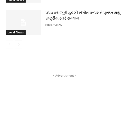
Local News
૫૫૦ વર્ષ જૂની હવેલી સંગીત પરંપરાને પ્રાપ્ત થયું
રાષ્ટ્રીય સ્તરે સન્માન
08/07/2026
Local News
- Advertisment -