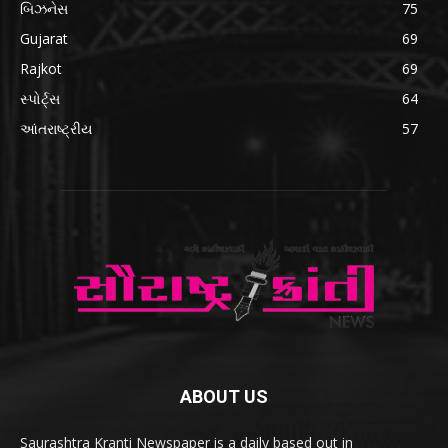
બિઝનેસ
75
Gujarat
69
Rajkot
69
સ્પોર્ટ્સ
64
આંતરાષ્ટ્રીય
57
ABOUT US
Saurashtra Kranti Newspaper is a daily based out in