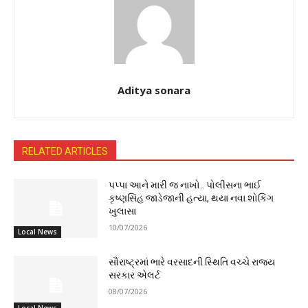
Aditya sonara
RELATED ARTICLES
પપ્પા આને મારી જ નાખો.. પોલીસના ભાઈ
કૃષ્ણસિંહ જાડેજાની હત્યા, થયા નવા શોકિંગ
ખુલાસા
10/07/2026
Local News
સૌરાષ્ટ્રમાં ભારે વરસાદની સ્થિતિ વચ્ચે રાજ્ય
સરકાર એલર્ટ
08/07/2026