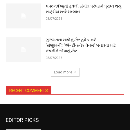
૫૫૦ વર્ષ જૂની હવેલી સંગીત પરંપરાને પ્રાપ્ત થયું
રાષ્ટ્રીય સ્તરે સન્માન
08/07/2026
ગુજરાતનાં સાપોનું ઝેર હવે બનશે
‘સંજીવની’: ‘એન્ટી-સ્નેક વેનમ’ બનાવવા માટે
કંપનીને સોંપાયું ઝેર
08/07/2026
Load more
RECENT COMMENTS
EDITOR PICKS