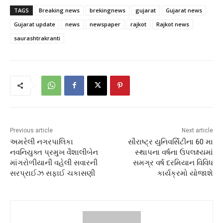
TAGS
Breaking news
brekingnews
gujarat
Gujarat news
Gujarat update
news
newspaper
rajkot
Rajkot news
saurashtrakranti
Previous article
Next article
અમરેલી નગરપાલિકા
સૌરાષ્ટ્ર યુનિવર્સિટીના 60 મા
નવનિયુક્ત પ્રમુખ વૈશાલીબેન
સ્થાપના વર્ષના ઉપલક્ષ્યમાં
માંગરોળીયાની વહેલી સવારની
સમગ્ર વર્ષ દરમિયાન વિવિધ
સરપ્રાઈઝ સફાઈ ચકાસણી
કાર્યક્રમો યોજાશે