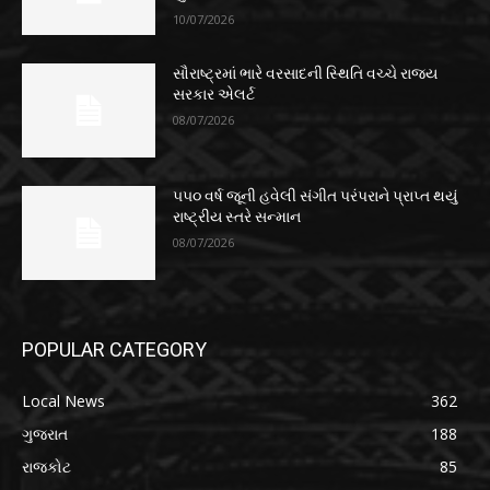
10/07/2026
સૌરાષ્ટ્રમાં ભારે વરસાદની સ્થિતિ વચ્ચે રાજ્ય
સરકાર એલર્ટ
08/07/2026
૫૫૦ વર્ષ જૂની હવેલી સંગીત પરંપરાને પ્રાપ્ત થયું
રાષ્ટ્રીય સ્તરે સન્માન
08/07/2026
POPULAR CATEGORY
Local News
362
ગુજરાત
188
રાજકોટ
85