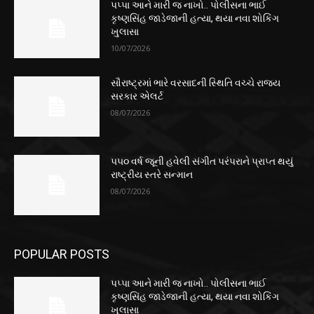
પપ્પા આને મારી જ નાખો.. પોલીસના ભાઈ
કૃષ્ણસિંહ જાડેજાની હત્યા, થયા નવા શોકિંગ
ખુલાસા
10/07/2026
સૌરાષ્ટ્રમાં ભારે વરસાદની સ્થિતિ વચ્ચે રાજ્ય
સરકાર એલર્ટ
08/07/2026
૫૫૦ વર્ષ જૂની હવેલી સંગીત પરંપરાને પ્રાપ્ત થયું
રાષ્ટ્રીય સ્તરે સન્માન
08/07/2026
POPULAR POSTS
પપ્પા આને મારી જ નાખો.. પોલીસના ભાઈ
કૃષ્ણસિંહ જાડેજાની હત્યા, થયા નવા શોકિંગ
ખુલાસા