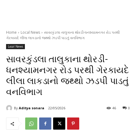
Home
Local News
સાવરકુંડલા તાલુકાના થોરડી-ધનશ્યામનગર રોડ પરથી
ગેરકાયદે લીલા લાકડાનો જથ્થો ઝડપી પાડતું વનવિભાગ
Local News
સાવરકુંડલા તાલુકાના થોરડી-
ધનશ્યામનગર રોડ પરથી ગેરકાયદે
લીલા લાકડાનો જથ્થો ઝડપી પાડતું
વનવિભાગ
By
Aditya sonara
22/05/2026
46
0