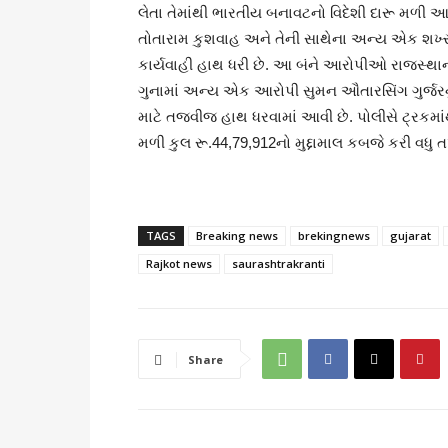
લેતા તેમાંથી ભારતીય બનાવટનો વિદેશી દારૂ મળી 
તોતારામ કુશવાહ અને તેની સાથેના અન્ય એક શખ્
કાર્યવાહી હાથ ધરી છે. આ બંને આરોપીઓ રાજસ્થાન
ગુનામાં અન્ય એક આરોપી સુમન ઔતારસિંગ ગુર્જરનું
માટે તજવીજ હાથ ધરવામાં આવી છે. પોલીસે ટ્રકમાંથ
મળી કુલ રૂ.44,79,912નો મુદ્દામાલ કબજે કરી વધુ 
TAGS
Breaking news
brekingnews
gujarat
Rajkot news
saurashtrakranti
Share