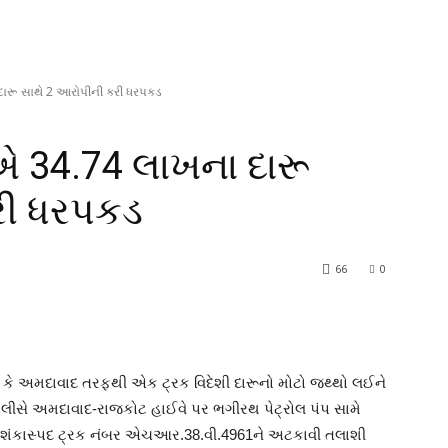
ારૂ સાથે 2 આરોપીની કરી ધરપકડ
 34.74 લાખના દારૂ
રી ધરપકડ
66
0
કે અમદાવાદ તરફથી એક ટ્રક વિદેશી દારૂનો મોટો જથ્થો લઈને
ીસે અમદાવાદ-રાજકોટ હાઈવે પર ભગીરથ પેટ્રોલ પંપ સામે
ી શંકાસ્પદ ટ્રક નંબર એચઆર.38.વી.4961ને અટકાવી તલાશી