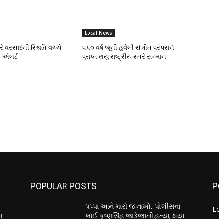
Local News
ભારે વરસાદની સ્થિતિ વચ્ચે
૫૫૦ વર્ષ જૂની હવેલી સંગીત પરંપરાને
 એલર્ટ
પ્રાપ્ત થયું રાષ્ટ્રીય સ્તરે સન્માન
POPULAR POSTS
P
પપ્પા આને મારી જ નાખો.. પોલીસના
L
ા
ભાઈ કૃષ્ણસિંહ જાડેજાની હત્યા, થયા