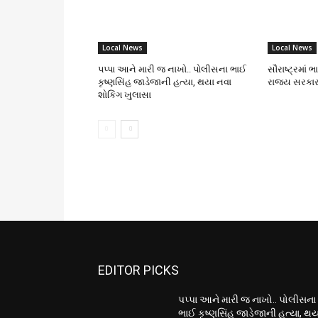
Local News
Local News
પપ્પા આને મારી જ નાખો.. પોલીસના ભાઈ
સૌરાષ્ટ્રમાં 
કૃષ્ણસિંહ જાડેજાની હત્યા, થયા નવા
રાજ્ય સરકાર
શોકિંગ ખુલાસા
EDITOR PICKS
પપ્પા આને મારી જ નાખો.. પોલીસના
ભાઈ કૃષ્ણસિંહ જાડેજાની હત્યા, થય