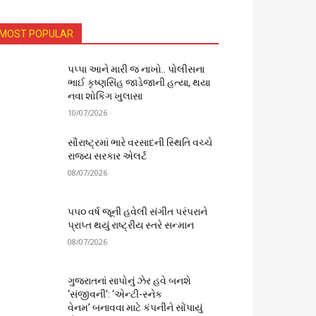
MOST POPULAR
પપ્પા આને મારી જ નાખો.. પોલીસના
ભાઈ કૃષ્ણસિંહ જાડેજાની હત્યા, થયા
નવા શોકિંગ ખુલાસા
10/07/2026
સૌરાષ્ટ્રમાં ભારે વરસાદની સ્થિતિ વચ્ચે
રાજ્ય સરકાર એલર્ટ
08/07/2026
૫૫૦ વર્ષ જૂની હવેલી સંગીત પરંપરાને
પ્રાપ્ત થયું રાષ્ટ્રીય સ્તરે સન્માન
08/07/2026
ગુજરાતનાં સાપોનું ઝેર હવે બનશે
‘સંજીવની’: ‘એન્ટી-સ્નેક
વેનમ’ બનાવવા માટે કંપનીને સોંપાયું