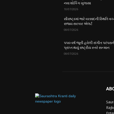
નવા શોકિંગ ખુલાસા
10/07/2026
સૌરાષ્ટ્રમાં ભારે વરસાદની સ્થિતિ વચ્
રાજ્ય સરકાર એલર્ટ
08/07/2026
૫૫૦ વર્ષ જૂની હવેલી સંગીત પરંપરાન
પ્રાપ્ત થયું રાષ્ટ્રીય સ્તરે સન્માન
08/07/2026
AB
Saur
Rajko
Ente