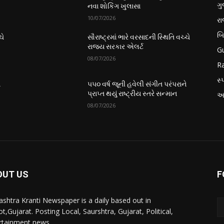
ગુ
નવા શોકિંગ ખુલાસા
10/07/2026
ર
બ
ચે
સૌરાષ્ટ્રમાં ભારે વરસાદની સ્થિતિ વચ્ચે
રાજ્ય સરકાર એલર્ટ
Gu
08/07/2026
Ra
સ્પ
ે
૫૫૦ વર્ષ જૂની હવેલી સંગીત પરંપરાને
પ્રાપ્ત થયું રાષ્ટ્રીય સ્તરે સન્માન
આં
08/07/2026
OUT US
F
ashtra Kranti Newspaper is a daily based out in
t,Gujarat. Posting Local, Saurshtra, Gujarat, Political,
rtainment news.