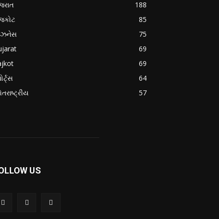
જરાત
188
ાજકોટ
85
િઝનેસ
75
jarat
69
jkot
69
ોર્ટ્સ
64
તરાષ્ટ્રીય
57
OLLOW US