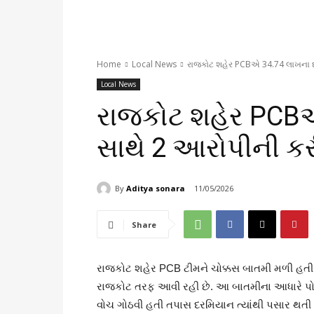
Home
Local News
રાજકોટ શહેર PCBએ 34.74 લાખના દ
Local News
રાજકોટ શહેર PCBએ
સાથે 2 આરોપીની ક
By
Aditya sonara
11/05/2026
Share
રાજકોટ શહેર PCB ટીમને ચોક્કસ બાતમી મળી હતી 
રાજકોટ તરફ આવી રહી છે. આ બાતમીના આધારે પોલ
વોચ ગોઠવી હતી તપાસ દરમિયાન ત્યાંથી પસાર થત