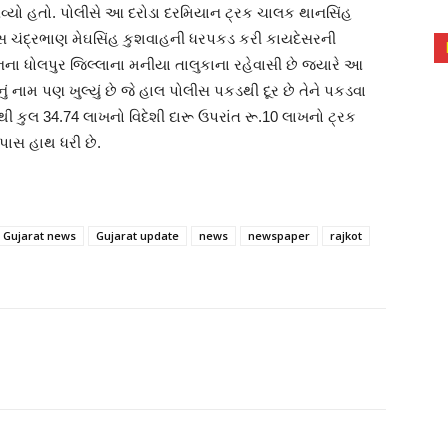
આવ્યો હતો. પોલીસે આ દરોડા દરમિયાન ટ્રક ચાલક થાનસિંહ
સ ચંદ્રભાણ મેઘસિંહ કુશવાહની ધરપકડ કરી કાયદેસરની
ના ધોલપુર જિલ્લાના મનીયા તાલુકાના રહેવાસી છે જયારે આ
 નામ પણ ખુલ્યું છે જે હાલ પોલીસ પકડથી દૂર છે તેને પકડવા
ી કુલ 34.74 લાખનો વિદેશી દારૂ ઉપરાંત રૂ.10 લાખનો ટ્રક
તપાસ હાથ ધરી છે.
Gujarat news
Gujarat update
news
newspaper
rajkot