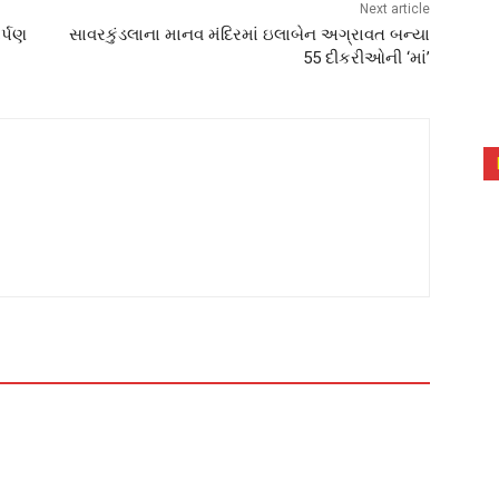
Next article
ર્પણ
સાવરકુંડલાના માનવ મંદિરમાં ઇલાબેન અગ્રાવત બન્યા
55 દીકરીઓની ‘માં’