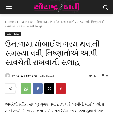
Home
Local News
ઉનાળામાં મોબાઈલ ગરમ થવાની સમસ્યા વધી, નિષ્ણાતોએ
આપી સાવચેતી રાખવાની સલાહ
Local News
ઉનાળામાં મોબાઈલ ગરમ થવાની
સમસ્યા વધી, નિષ્ણાતોએ આપી
સાવચેતી રાખવાની સલાહ
By
Aditya sonara
21/05/2026
49
0
અમરેલી સહિત સમગ્ર ગુજરાતમાં હાલ ભારે ગરમીનો માહોલ જોવા
મળી રહ્યો છે. તાપમાનનો પારો સતત ઊંચો જઈ રહ્યો હોવાથી તેની