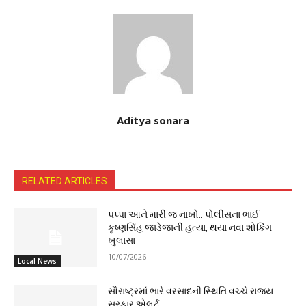
Aditya sonara
RELATED ARTICLES
પપ્પા આને મારી જ નાખો.. પોલીસના ભાઈ
કૃષ્ણસિંહ જાડેજાની હત્યા, થયા નવા શોકિંગ
ખુલાસા
10/07/2026
Local News
સૌરાષ્ટ્રમાં ભારે વરસાદની સ્થિતિ વચ્ચે રાજ્ય
સરકાર એલર્ટ