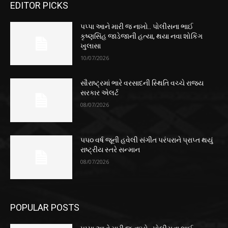
EDITOR PICKS
પપ્પા આને મારી જ નાખો.. પોલીસના ભાઈ
કૃષ્ણસિંહ જાડેજાની હત્યા, થયા નવા શોકિંગ
ખુલાસા
10/07/2026
સૌરાષ્ટ્રમાં ભારે વરસાદની સ્થિતિ વચ્ચે રાજ્ય
સરકાર એલર્ટ
08/07/2026
૫૫૦ વર્ષ જૂની હવેલી સંગીત પરંપરાને પ્રાપ્ત થયું
રાષ્ટ્રીય સ્તરે સન્માન
08/07/2026
POPULAR POSTS