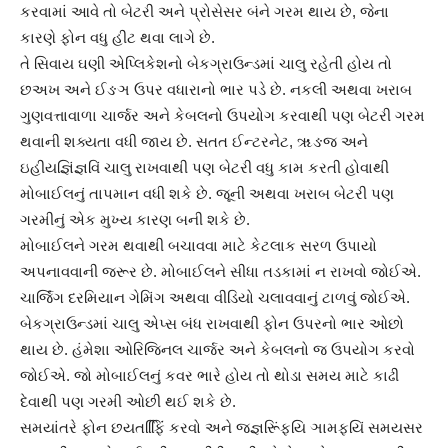
કરવામાં આવે તો બેટરી અને પ્રોસેસર બંને ગરમ થાય છે, જેના
કારણે ફોન વધુ હીટ થવા લાગે છે.
તે સિવાય ઘણી એપ્લિકેશનો બેકગ્રાઉન્ડમાં ચાલુ રહેતી હોય તો
છઅખ અને ઈઙઞ ઉપર વધારાનો ભાર પડે છે. નકલી અથવા ખરાબ
ગુણવત્તાવાળા ચાર્જર અને કેબલનો ઉપયોગ કરવાથી પણ બેટરી ગરમ
થવાની શક્યતા વધી જાય છે. સતત ઈન્ટરનેટ, ૠઙજ અને
ઇહીયજ્ઞિંજ્ઞવિં ચાલુ રાખવાથી પણ બેટરી વધુ કામ કરતી હોવાથી
મોબાઈલનું તાપમાન વધી શકે છે. જૂની અથવા ખરાબ બેટરી પણ
ગરમીનું એક મુખ્ય કારણ બની શકે છે.
મોબાઈલને ગરમ થવાથી બચાવવા માટે કેટલાક સરળ ઉપાયો
અપનાવવાની જરૂર છે. મોબાઈલને સીધા તડકામાં ન રાખવો જોઈએ.
ચાર્જિંગ દરમિયાન ગેમિંગ અથવા વીડિયો ચલાવવાનું ટાળવું જોઈએ.
બેકગ્રાઉન્ડમાં ચાલુ એપ્સ બંધ રાખવાથી ફોન ઉપરનો ભાર ઓછો
થાય છે. હંમેશા ઓરિજિનલ ચાર્જર અને કેબલનો જ ઉપયોગ કરવો
જોઈએ. જો મોબાઈલનું કવર ભારે હોય તો થોડા સમય માટે કાઢી
દેવાથી પણ ગરમી ઓછી થઈ શકે છે.
સમયાંતરે ફોન છયતફિિિંં કરવો અને જજ્ઞરિૂંફયિ ઞામફયિં સમયસર