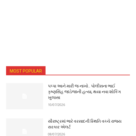
MOST POPULAR
પપ્પા આને મારી જ નાખો.. પોલીસના ભાઈ
કૃષ્ણસિંહ જાડેજાની હત્યા, થયા નવા શોકિંગ
ખુલાસા
10/07/2026
સૌરાષ્ટ્રમાં ભારે વરસાદની સ્થિતિ વચ્ચે રાજ્ય
સરકાર એલર્ટ
08/07/2026