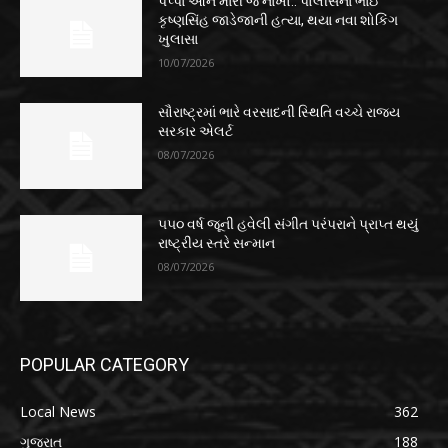
પપ્પા આને મારી જ નાખો.. પોલીસના ભાઈ
કૃષ્ણસિંહ જાડેજાની હત્યા, થયા નવા શોકિંગ
ખુલાસા
10/07/2026
સૌરાષ્ટ્રમાં ભારે વરસાદની સ્થિતિ વચ્ચે રાજ્ય
સરકાર એલર્ટ
08/07/2026
૫૫૦ વર્ષ જૂની હવેલી સંગીત પરંપરાને પ્રાપ્ત થયું
રાષ્ટ્રીય સ્તરે સન્માન
08/07/2026
POPULAR CATEGORY
Local News
362
ગુજરાત
188