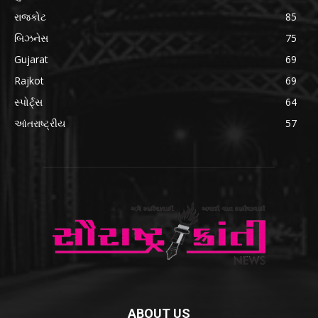
રાજકોટ
85
બિઝનેસ
75
Gujarat
69
Rajkot
69
સ્પોર્ટ્સ
64
આંતરાષ્ટ્રીય
57
ABOUT US