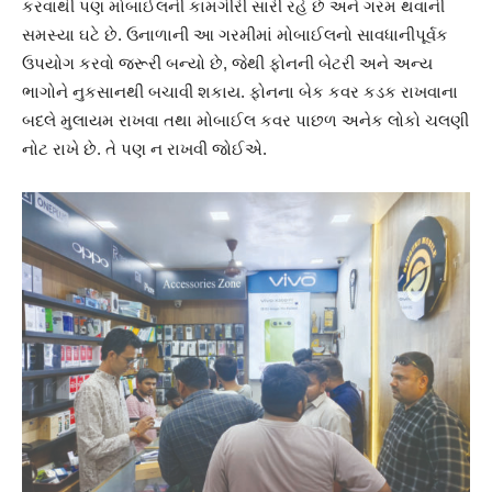
કરવાથી પણ મોબાઈલની કામગીરી સારી રહે છે અને ગરમ થવાની
સમસ્યા ઘટે છે. ઉનાળાની આ ગરમીમાં મોબાઈલનો સાવધાનીપૂર્વક
ઉપયોગ કરવો જરૂરી બન્યો છે, જેથી ફોનની બેટરી અને અન્ય
ભાગોને નુકસાનથી બચાવી શકાય. ફોનના બેક કવર કડક રાખવાના
બદલે મુલાયમ રાખવા તથા મોબાઈલ કવર પાછળ અનેક લોકો ચલણી
નોટ રાખે છે. તે પણ ન રાખવી જોઈએ.