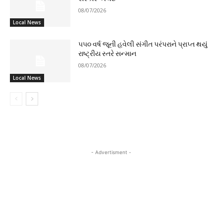
08/07/2026
Local News
૫૫૦ વર્ષ જૂની હવેલી સંગીત પરંપરાને પ્રાપ્ત થયું
રાષ્ટ્રીય સ્તરે સન્માન
08/07/2026
Local News
- Advertisment -