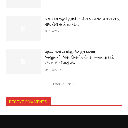
૫૫૦ વર્ષ જૂની હવેલી સંગીત પરંપરાને પ્રાપ્ત થયું
રાષ્ટ્રીય સ્તરે સન્માન
08/07/2026
ગુજરાતનાં સાપોનું ઝેર હવે બનશે
‘સંજીવની’: ‘એન્ટી-સ્નેક વેનમ’ બનાવવા માટે
કંપનીને સોંપાયું ઝેર
08/07/2026
Load more
RECENT COMMENTS