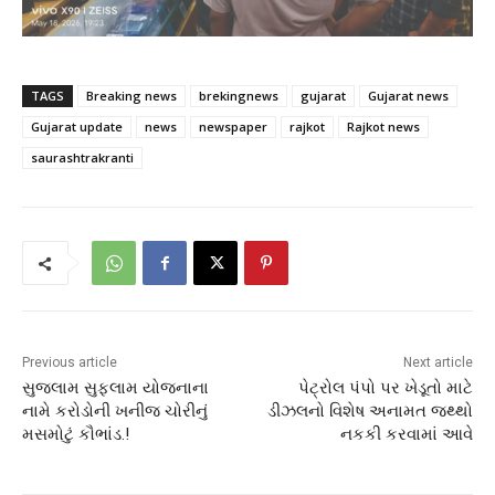
TAGS
Breaking news
brekingnews
gujarat
Gujarat news
Gujarat update
news
newspaper
rajkot
Rajkot news
saurashtrakranti
Previous article
Next article
સુજલામ સુફલામ યોજનાના
પેટ્રોલ પંપો પર ખેડૂતો માટે
નામે કરોડોની ખનીજ ચોરીનું
ડીઝલનો વિશેષ અનામત જથ્થો
મસમોટું કૌભાંડ.!
નકકી કરવામાં આવે