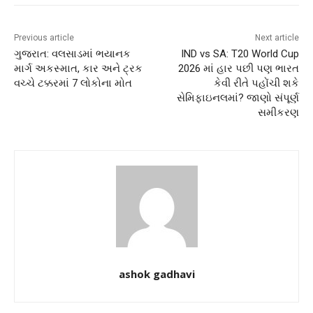
Previous article
Next article
ગુજરાત: વલસાડમાં ભયાનક
IND vs SA: T20 World Cup
માર્ગ અકસ્માત, કાર અને ટ્રક
2026 માં હાર પછી પણ ભારત
વચ્ચે ટક્કરમાં 7 લોકોના મોત
કેવી રીતે પહોંચી શકે
સેમિફાઇનલમાં? જાણો સંપૂર્ણ
સમીકરણ
ashok gadhavi