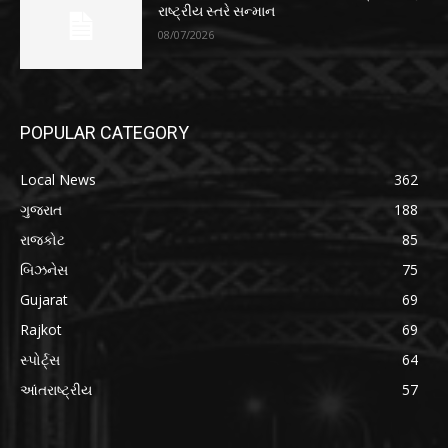
રાષ્ટ્રીય સ્તરે સન્માન
08/07/2026
POPULAR CATEGORY
Local News
362
ગુજરાત
188
રાજકોટ
85
બિઝનેસ
75
Gujarat
69
Rajkot
69
સ્પોર્ટ્સ
64
આંતરાષ્ટ્રીય
57