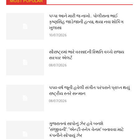
MOST POPULAR
પપ્પા આને મારી જ નાખો.. પોલીસના ભાઈ
કૃષ્ણસિંહ જાડેજાની હત્યા, થયા નવા શોકિંગ
ખુલાસા
10/07/2026
સૌરાષ્ટ્રમાં ભારે વરસાદની સ્થિતિ વચ્ચે રાજ્ય
સરકાર એલર્ટ
08/07/2026
૫૫૦ વર્ષ જૂની હવેલી સંગીત પરંપરાને પ્રાપ્ત થયું
રાષ્ટ્રીય સ્તરે સન્માન
08/07/2026
ગુજરાતનાં સાપોનું ઝેર હવે બનશે
‘સંજીવની’: ‘એન્ટી-સ્નેક વેનમ’ બનાવવા માટે
કંપનીને સોંપાયું ઝેર