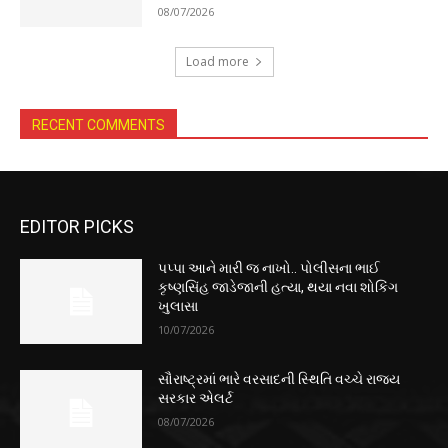
08/07/2026
Load more
RECENT COMMENTS
EDITOR PICKS
પપ્પા આને મારી જ નાખો.. પોલીસના ભાઈ
કૃષ્ણસિંહ જાડેજાની હત્યા, થયા નવા શોકિંગ
ખુલાસા
10/07/2026
સૌરાષ્ટ્રમાં ભારે વરસાદની સ્થિતિ વચ્ચે રાજ્ય
સરકાર એલર્ટ
08/07/2026