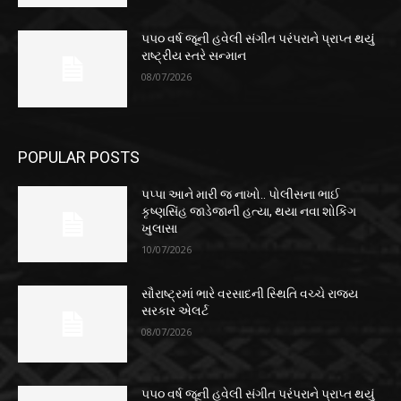
૫૫૦ વર્ષ જૂની હવેલી સંગીત પરંપરાને પ્રાપ્ત થયું
રાષ્ટ્રીય સ્તરે સન્માન
08/07/2026
POPULAR POSTS
પપ્પા આને મારી જ નાખો.. પોલીસના ભાઈ
કૃષ્ણસિંહ જાડેજાની હત્યા, થયા નવા શોકિંગ
ખુલાસા
10/07/2026
સૌરાષ્ટ્રમાં ભારે વરસાદની સ્થિતિ વચ્ચે રાજ્ય
સરકાર એલર્ટ
08/07/2026
૫૫૦ વર્ષ જૂની હવેલી સંગીત પરંપરાને પ્રાપ્ત થયું