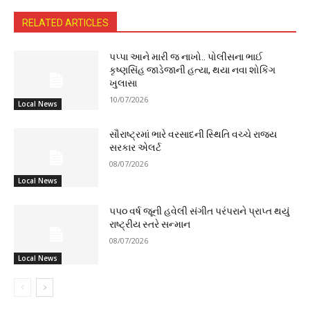
RELATED ARTICLES
પપ્પા આને મારી જ નાખો.. પોલીસના ભાઈ
કૃષ્ણસિંહ જાડેજાની હત્યા, થયા નવા શોકિંગ
ખુલાસા
10/07/2026
Local News
સૌરાષ્ટ્રમાં ભારે વરસાદની સ્થિતિ વચ્ચે રાજ્ય
સરકાર એલર્ટ
08/07/2026
Local News
૫૫૦ વર્ષ જૂની હવેલી સંગીત પરંપરાને પ્રાપ્ત થયું
રાષ્ટ્રીય સ્તરે સન્માન
08/07/2026
Local News