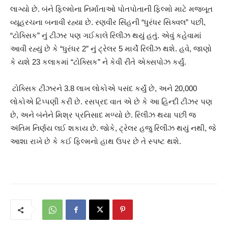
લાગ્યો છે. બંને ફિલ્મોના નિર્માતાઓ પોતપોતાની ફિલ્મો માટે મજબૂત
વ્યૂહરચના બનાવી રહ્યા છે. રણવીર સિંહની “ધુરંધર સિક્વલ” પછી,
“ટોક્સિક” નું ટીઝર પણ ગઈકાલે રિલીઝ થયું હતું. એવું કહેવામાં
આવી રહ્યું છે કે “ધુરંધર 2” નું ટ્રેલર 5 માર્ચે રિલીઝ થશે. હવે, જાણો
કે યશે 23 કલાકમાં “ટોક્સિક” ને કેવી રીતે એક્સપોઝ કર્યું.
ટોક્સિક ટીઝરને 3.8 લાખ લોકોએ પસંદ કર્યું છે, અને 20,000
લોકોએ ટિપ્પણી કરી છે. રસપ્રદ વાત એ છે કે આ હિન્દી ટીઝર પણ
છે, અને બંનેને મિશ્ર પ્રતિસાદ મળ્યો છે. રિલીઝ થયા પછી જ
અંતિમ નિર્ણય લઈ શકાય છે. જોકે, ટ્રેલર હજુ રિલીઝ થયું નથી, જે
આશા રાખે છે કે કઈ ફિલ્મનો હાથ ઉપર છે તે સ્પષ્ટ થશે.