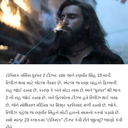
ટોક્સિક વર્સિસ ધુરંધર 2 ટીઝર: યશ અને રણવીર સિંહ 19 માર્ચે
રિલીઝ થવા માટે જેટલા તૈયાર છે, એટલા જ ઘણા ચાહકો ફિલ્મની
રાહ જોઈ રહ્યા છે, કારણ કે બંને મોટા નામ છે અને “ધુરંધર” થી ભાગ
2 ની રાહ જોઈ રહ્યા છે. બંને ફિલ્મોના ટીઝર હવે રિલીઝ થઈ ગયા
છે, જેને સોશિયલ મીડિયા પર મિશ્ર પ્રતિસાદ મળી રહ્યો છે. જોકે,
રિલીઝ પહેલા જ રણવીર સિંહને મોટી હારનો સામનો કરવો પડ્યો છે.
યશે માત્ર 23 કલાકમાં “ટોક્સિક” ટીઝર કેવી રીતે જીત્યું? જાણો કેવી
રીતે.