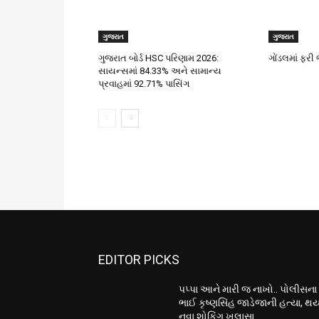
ગુજરાત
ગુજરાત
ગુજરાત બોર્ડ HSC પરિણામ 2026:
ગોંડલમાં ફર
સાયન્સમાં 84.33% અને સામાન્ય
પ્રવાહમાં 92.71% પાસિંગ
EDITOR PICKS
પપ્પા આને મારી જ નાખો.. પોલીસના
ભાઈ કૃષ્ણસિંહ જાડેજાની હત્યા, થય
નવા શોકિંગ ખુલાસા