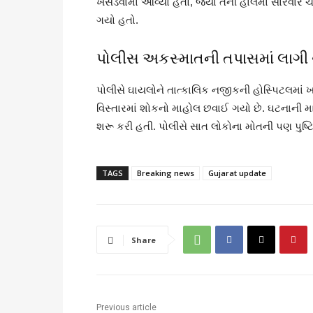
ખસેડવામાં આવ્યો હતો, જ્યાં તેની હાલમાં સારવાર 
ગયો હતો.
પોલીસ અકસ્માતની તપાસમાં લાગી 
પોલીસે ઘાયલોને તાત્કાલિક નજીકની હોસ્પિટલમાં ખ
વિસ્તારમાં શોકનો માહોલ છવાઈ ગયો છે. ઘટનાની 
શરૂ કરી હતી. પોલીસે સાત લોકોના મોતની પણ પુષ્ટિ
TAGS
Breaking news
Gujarat update
Share
Previous article