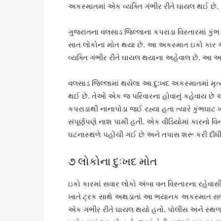
અકસ્માતમાં એક વ્યક્તિ ગંભીર રીતે ઘાયલ થઈ છે.
ગુજરાતના વલસાડ જિલ્લાના કપરાડા વિસ્તારમાં ક
સાત લોકોના મોત થયા છે. આ અકસ્માત ઇકો કાર અન
વ્યક્તિ ગંભીર રીતે ઘાયલ થયાના અહેવાલ છે. આ 
વલસાડ જિલ્લામાં થયેલા આ દુ:ખદ અકસ્માતમાં મૃત
થઈ છે. તેઓ એક જ પરિવારના હોવાનું કહેવાય છે અન
કપરાડાથી નાનાપોડા જઈ રહ્યા હતા ત્યારે કુંભઘા
સંપૂર્ણપણે નાશ પામી હતી. એક વીડિયોમાં કારનો વ
ઘટનાસ્થળે પહોંચી ગઈ છે અને તપાસ શરૂ કરી દીધી
૭ લોકોના દુઃખદ મોત
ઇકો કારમાં સવાર લોકો અંબા વન વિસ્તારના રહેવાસ
ખાતે ટ્રક સાથે અથડાતાં આ ભયાનક અકસ્માત સર્
એક ગંભીર રીતે ઘાયલ થયો હતો. પોલીસ અને સ્થળ 