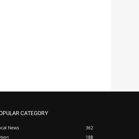
OPULAR CATEGORY
ocal News
362
જરાત
188