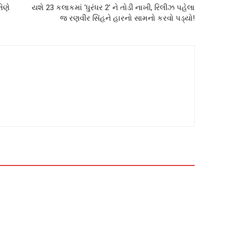
તેણે
યશે 23 કલાકમાં ‘ધુરંધર 2’ ને તોડી નાખી, રિલીઝ પહેલા
જ રણવીર સિંહને હારનો સામનો કરવો પડ્યો!