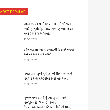
MOST POPULAR
પપ્પા આને મારી જ નાખો.. પોલીસના
ભાઈ કૃષ્ણસિંહ જાડેજાની હત્યા, થયા
નવા શોકિંગ ખુલાસા
10/07/2026
સૌરાષ્ટ્રમાં ભારે વરસાદની સ્થિતિ વચ્ચે
રાજ્ય સરકાર એલર્ટ
08/07/2026
૫૫૦ વર્ષ જૂની હવેલી સંગીત પરંપરાને
પ્રાપ્ત થયું રાષ્ટ્રીય સ્તરે સન્માન
08/07/2026
ગુજરાતનાં સાપોનું ઝેર હવે બનશે
‘સંજીવની’: ‘એન્ટી-સ્નેક
વેનમ’ બનાવવા માટે કંપનીને સોંપાયું