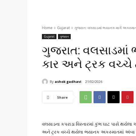
Home
Gujarat
ગુજરાત: વલસાડમાં ભયાનક માર્ગ અકસ્માત, ક
Gujarat
ગુજરાત
ગુજરાત: વલસાડમાં 
કાર અને ટ્રક વચ્ચે 
By
ashok gadhavi
21/02/2026
Share
વલસાડના કપરાડા વિસ્તારમાં કુંભ ઘાટ પાસે થયેલા
અને ટ્રક વચ્ચે થયેલા ભયાનક અકસ્માતમાં અંબા