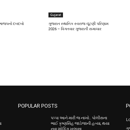
Gujarat
ી ભાજપનો દબદબો
ગુજરાત સ્થાનિક સ્વરાજ ચૂંટણી પરિણામ
2026 – વિગતવાર ગુજરાતી સમાચાર
POPULAR POSTS
P
પપ્પા આને મારી જ નાખો.. પોલીસના
L
ા
ભાઈ કૃષ્ણસિંહ જાડેજાની હત્યા, થયા
ગુ
નવા શોકિંગ ખુલાસા