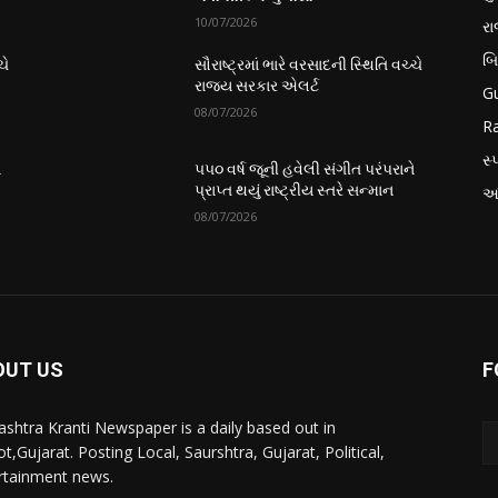
10/07/2026
ર
બ
ચે
સૌરાષ્ટ્રમાં ભારે વરસાદની સ્થિતિ વચ્ચે
રાજ્ય સરકાર એલર્ટ
Gu
08/07/2026
Ra
સ્પ
ે
૫૫૦ વર્ષ જૂની હવેલી સંગીત પરંપરાને
પ્રાપ્ત થયું રાષ્ટ્રીય સ્તરે સન્માન
આં
08/07/2026
OUT US
F
ashtra Kranti Newspaper is a daily based out in
t,Gujarat. Posting Local, Saurshtra, Gujarat, Political,
rtainment news.