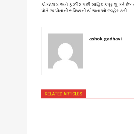
કોકટેલ 2 અને ફર્ઝી 2 પછી શાહિદ કપૂર શું કરે છે? 
પોતે જ પોતાની ભવિષ્યની યોજનાઓ જાહેર કરી
ashok gadhavi
RELATED ARTICLES