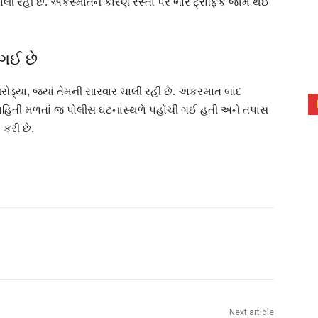
ચાલી રહી છે. અકસ્માતને કારણે રસ્તા પર ભારે ટ્રાફિક જામ થઈ
ગઈ છે
સેડ્યા, જ્યાં તેમની સારવાર ચાલી રહી છે. અકસ્માત બાદ
માહિતી મળતાં જ પોલીસ ઘટનાસ્થળે પહોંચી ગઈ હતી અને તપાસ
 કરી છે.
Next article