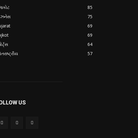
ાજકોટ
85
િઝનેસ
75
jarat
69
jkot
69
ોર્ટ્સ
64
તરાષ્ટ્રીય
57
OLLOW US