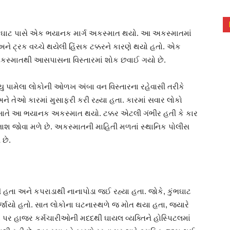
ુંભ ઘાટ પાસે એક ભયાનક માર્ગ અકસ્માત થયો. આ અકસ્માતમાં
ે ટ્રક વચ્ચે થયેલી હિંસક ટક્કરને કારણે થયો હતો. એક
અકસ્માતથી આસપાસના વિસ્તારમાં શોક છવાઈ ગયો છે.
્યુ પામેલા લોકોની ઓળખ અંબા વન વિસ્તારના રહેવાસી તરીકે
ે તેઓ કારમાં મુસાફરી કરી રહ્યા હતા. કારમાં સવાર લોકો
ટ ખાતે આ ભયાનક અકસ્માત થયો. ટક્કર એટલી ગંભીર હતી કે કાર
િનાશ જોવા મળે છે. અકસ્માતની માહિતી મળતાં સ્થાનિક પોલીસ
 છે.
ી હતા અને કપરાડાથી નાનાપોડા જઈ રહ્યા હતા. જોકે, કુંભઘાટ
જાયો હતો. સાત લોકોના ઘટનાસ્થળે જ મોત થયા હતા, જ્યારે
પર હાજર કર્મચારીઓની મદદથી ઘાયલ વ્યક્તિને હોસ્પિટલમાં