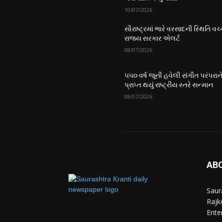
10/07/2026
સૌરાષ્ટ્રમાં ભારે વરસાદની સ્થિતિ વચ્
રાજ્ય સરકાર એલર્ટ
08/07/2026
૫૫૦ વર્ષ જૂની હવેલી સંગીત પરંપરાન
પ્રાપ્ત થયું રાષ્ટ્રીય સ્તરે સન્માન
08/07/2026
AB
Saur
Rajko
Ente