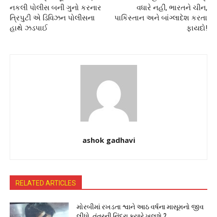
નકલી પોલીસ બની ગુનો કરનાર
વધારે નહીં, ભારતને ચીન,
ત્રિપુટી એ ડિવિઝન પોલીસના
પાકિસ્તાન અને બાંગ્લાદેશ કરતા
હાથે ઝડપાઈ
ફાયદો!
ashok gadhavi
RELATED ARTICLES
મોરબીમાં રખડતા શ્વાને આઠ વર્ષના માસૂમનો જીવ
લીધો, તંત્રની નિંદ્રા ક્યારે ખુલશે ?