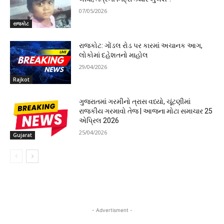
07/05/2026
રાજકોટ
રાજકોટ: ગોંડલ રોડ પર કારમાં અચાનક આગ,
લોકોમાં દહેશતનો માહોલ
29/04/2026
Rajkot
ગુજરાતમાં ગરમીનો ત્રાસ વધ્યો, ચૂંટણીમાં
રાજકીય ગરમાવો તેજ | આજના મોટા સમાચાર 25
એપ્રિલ 2026
25/04/2026
Gujarat
- Advertisment -