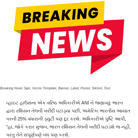
Breaking News Sign, Vector Template, Banner, Label, Poster, Sticker, Text
વ્હાઇટ હાઉસના એક વરિષ્ઠ અધિકારીએ ANI ને જણાવ્યું: ભારત
દ્વારા રશિયન તેલની ખરીદી ઘટાડ્યા પછી, અમેરિકા ભારતીય આયાત
પરની 25% વધારાની ડ્યુટી પણ દૂર કરશે. અધિકારીએ પુષ્ટિ આપી,
“હા, જોકે કરાર મુજબ, ભારત રશિયન તેલની ખરીદી ઘટાડશે જ નહીં,
પરંતુ તેને સંપૂર્ણપણે બંધ પણ કરશે.