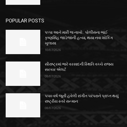
POPULAR POSTS
પપ્પા આને મારી જ નાખો.. પોલીસના ભાઈ
કૃષ્ણસિંહ જાડેજાની હત્યા, થયા નવા શોકિંગ
ખુલાસા
10/07/2026
સૌરાષ્ટ્રમાં ભારે વરસાદની સ્થિતિ વચ્ચે રાજ્ય
સરકાર એલર્ટ
08/07/2026
૫૫૦ વર્ષ જૂની હવેલી સંગીત પરંપરાને પ્રાપ્ત થયું
રાષ્ટ્રીય સ્તરે સન્માન
08/07/2026