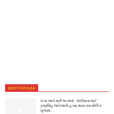
MOST POPULAR
પપ્પા આને મારી જ નાખો.. પોલીસના ભાઈ
કૃષ્ણસિંહ જાડેજાની હત્યા, થયા નવા શોકિંગ
ખુલાસા