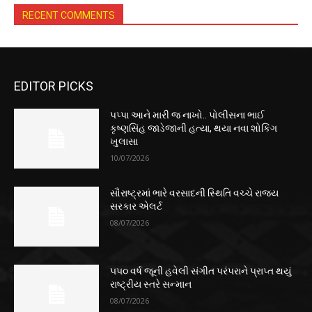
RECENT COMMENTS
EDITOR PICKS
પપ્પા આને મારી જ નાખો.. પોલીસના ભાઈ
કૃષ્ણસિંહ જાડેજાની હત્યા, થયા નવા શોકિંગ
ખુલાસા
10/07/2026
સૌરાષ્ટ્રમાં ભારે વરસાદની સ્થિતિ વચ્ચે રાજ્ય
સરકાર એલર્ટ
08/07/2026
૫૫૦ વર્ષ જૂની હવેલી સંગીત પરંપરાને પ્રાપ્ત થયું
રાષ્ટ્રીય સ્તરે સન્માન
08/07/2026