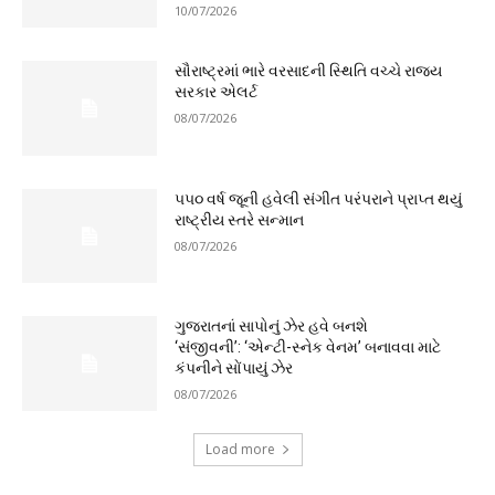
10/07/2026
સૌરાષ્ટ્રમાં ભારે વરસાદની સ્થિતિ વચ્ચે રાજ્ય
સરકાર એલર્ટ
08/07/2026
૫૫૦ વર્ષ જૂની હવેલી સંગીત પરંપરાને પ્રાપ્ત થયું
રાષ્ટ્રીય સ્તરે સન્માન
08/07/2026
ગુજરાતનાં સાપોનું ઝેર હવે બનશે
‘સંજીવની’: ‘એન્ટી-સ્નેક વેનમ’ બનાવવા માટે
કંપનીને સોંપાયું ઝેર
08/07/2026
Load more