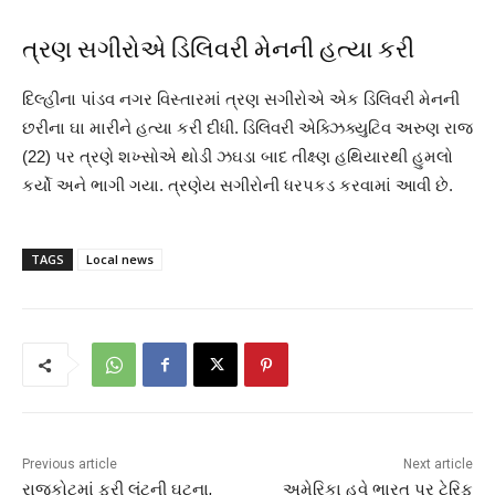
ત્રણ સગીરોએ ડિલિવરી મેનની હત્યા કરી
દિલ્હીના પાંડવ નગર વિસ્તારમાં ત્રણ સગીરોએ એક ડિલિવરી મેનની
છરીના ઘા મારીને હત્યા કરી દીધી. ડિલિવરી એક્ઝિક્યુટિવ અરુણ રાજ
(22) પર ત્રણે શખ્સોએ થોડી ઝઘડા બાદ તીક્ષ્ણ હથિયારથી હુમલો
કર્યો અને ભાગી ગયા. ત્રણેય સગીરોની ધરપકડ કરવામાં આવી છે.
TAGS
Local news
Previous article
Next article
રાજકોટમાં ફરી લૂંટની ઘટના,
અમેરિકા હવે ભારત પર ટેરિફ