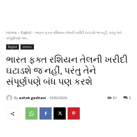
Home
Rajkot
ભારત ફક્ત રશિયન તેલની ખરીદી ઘટાડશે જ નહીં, પરંતુ તેને
સંપૂર્ણપણે બંધ...
Rajkot
રાજકોટ
ભારત ફક્ત રશિયન તેલની ખરીદી
ઘટાડશે જ નહીં, પરંતુ તેને
સંપૂર્ણપણે બંધ પણ કરશે
By
ashok gadhavi
03/02/2026
81
0