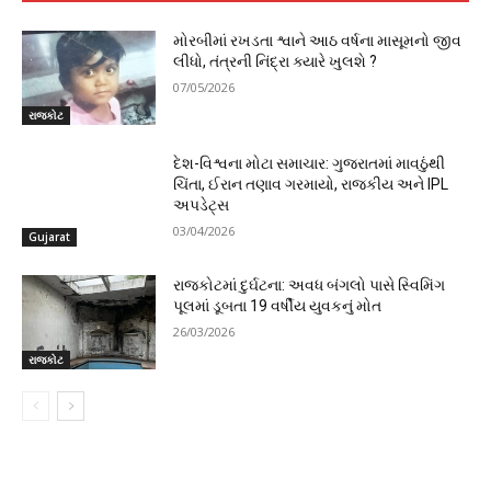
મોરબીમાં રખડતા શ્વાને આઠ વર્ષના માસૂમનો જીવ
લીધો, તંત્રની નિંદ્રા ક્યારે ખુલશે ?
07/05/2026
રાજકોટ
દેશ-વિશ્વના મોટા સમાચાર: ગુજરાતમાં માવઠુંથી
ચિંતા, ઈરાન તણાવ ગરમાયો, રાજકીય અને IPL
અપડેટ્સ
03/04/2026
Gujarat
રાજકોટમાં દુર્ઘટના: અવધ બંગલો પાસે સ્વિમિંગ
પૂલમાં ડૂબતા 19 વર્ષીય યુવકનું મોત
26/03/2026
રાજકોટ