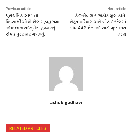
Previous article
Next article
પ્રાથમિક શાળાના
કેજરીવાલ રાજકોટ મુલાકાતે:
વિદ્યાર્થીઓએ ખેલ મહાકુંભમાં
ખેડૂત પરિવાર અને બોટાદ જેલમાં
એક લાખ ત્રેત્રીસ હજારનું
બંધ AAP નેતાઓ સાથે મુલાકાત
રોકડ પુરસ્કાર મેળવ્યું.
કરશે
ashok gadhavi
RELATED ARTICLES