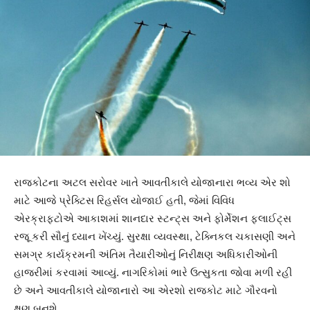
રાજકોટના અટલ સરોવર ખાતે આવતીકાલે યોજાનારા ભવ્ય એર શો
માટે આજે પ્રેક્ટિસ રિહર્સલ યોજાઈ હતી, જેમાં વિવિધ
એરક્રાફ્ટોએ આકાશમાં શાનદાર સ્ટન્ટ્સ અને ફોર્મેશન ફ્લાઈટ્સ
રજૂ કરી સૌનું ધ્યાન ખેંચ્યું. સુરક્ષા વ્યવસ્થા, ટેક્નિકલ ચકાસણી અને
સમગ્ર કાર્યક્રમની અંતિમ તૈયારીઓનું નિરીક્ષણ અધિકારીઓની
હાજરીમાં કરવામાં આવ્યું. નાગરિકોમાં ભારે ઉત્સુકતા જોવા મળી રહી
છે અને આવતીકાલે યોજાનારો આ એરશો રાજકોટ માટે ગૌરવનો
ક્ષણ બનશે.