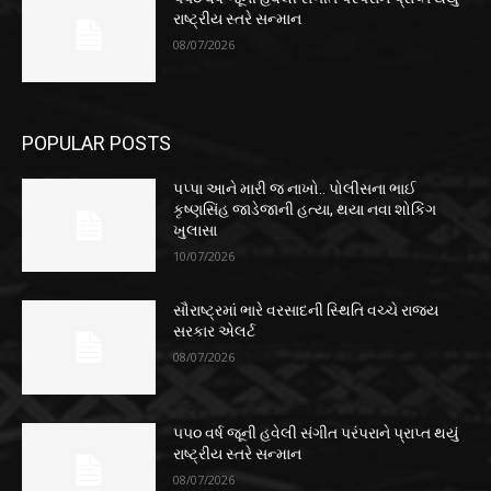
રાષ્ટ્રીય સ્તરે સન્માન
08/07/2026
POPULAR POSTS
પપ્પા આને મારી જ નાખો.. પોલીસના ભાઈ
કૃષ્ણસિંહ જાડેજાની હત્યા, થયા નવા શોકિંગ
ખુલાસા
10/07/2026
સૌરાષ્ટ્રમાં ભારે વરસાદની સ્થિતિ વચ્ચે રાજ્ય
સરકાર એલર્ટ
08/07/2026
૫૫૦ વર્ષ જૂની હવેલી સંગીત પરંપરાને પ્રાપ્ત થયું
રાષ્ટ્રીય સ્તરે સન્માન
08/07/2026