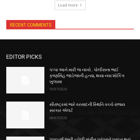
Load more
RECENT COMMENTS
EDITOR PICKS
પપ્પા આને મારી જ નાખો.. પોલીસના ભાઈ
કૃષ્ણસિંહ જાડેજાની હત્યા, થયા નવા શોકિંગ
ખુલાસા
10/07/2026
સૌરાષ્ટ્રમાં ભારે વરસાદની સ્થિતિ વચ્ચે રાજ્ય
સરકાર એલર્ટ
08/07/2026
૫૫૦ વર્ષ જૂની હવેલી સંગીત પરંપરાને પ્રાપ્ત થયું