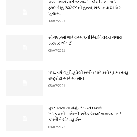
પપ્પા આને મારી જ નાખો.. પોલીસના ભાઈ
કૃષ્ણસિંહ જાડેજાની હત્યા, થયા નવા શોકિંગ
ખુલાસા
10/07/2026
સૌરાષ્ટ્રમાં ભારે વરસાદની સ્થિતિ વચ્ચે રાજ્ય
સરકાર એલર્ટ
08/07/2026
૫૫૦ વર્ષ જૂની હવેલી સંગીત પરંપરાને પ્રાપ્ત થયું
રાષ્ટ્રીય સ્તરે સન્માન
08/07/2026
ગુજરાતનાં સાપોનું ઝેર હવે બનશે
‘સંજીવની’: ‘એન્ટી-સ્નેક વેનમ’ બનાવવા માટે
કંપનીને સોંપાયું ઝેર
08/07/2026