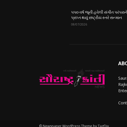
૫૫૦ વર્ષ જૂની હવેલી સંગીત પરંપરાન
પ્રાપ્ત થયું રાષ્ટ્રીય સ્તરે સન્માન
08/07/2026
AB
Saur
Rajko
Ente
Cont
© Newspaper WordPress Theme by TagDiv