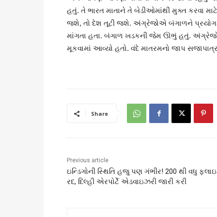
હતું. તે ભારત માતાને તે બેડીઓમાંથી મુક્ત કરવા માટે
જશે, તો દેશ તૂટી જશે. અંગ્રેજોએ બંગાળને પ્રયો
માંગતા હતા. બંગાળ ખડકની જેમ ઊભું હતું. અંગ્રેજો
મૂકવામાં આવ્યો હતો. વંદે માતરમનો જાપ સજાપાત્
Share
Previous article
ઇન્ડિગોની સ્થિતિ હજુ પણ ગંભીર! 200 થી વધુ ફ્લા
રદ, દિલ્હી એરપોર્ટે એડવાઇઝરી જારી કરી