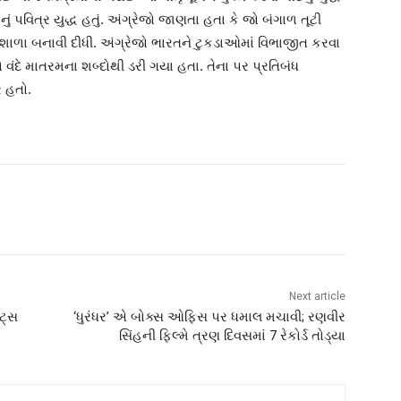
નું પવિત્ર યુદ્ધ હતું. અંગ્રેજો જાણતા હતા કે જો બંગાળ તૂટી
ગશાળા બનાવી દીધી. અંગ્રેજો ભારતને ટુકડાઓમાં વિભાજીત કરવા
 વંદે માતરમના શબ્દોથી ડરી ગયા હતા. તેના પર પ્રતિબંધ
ર હતો.
Next article
ઇટ્સ
‘ધુરંધર’ એ બોક્સ ઓફિસ પર ધમાલ મચાવી; રણવીર
સિંહની ફિલ્મે ત્રણ દિવસમાં 7 રેકોર્ડ તોડ્યા