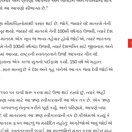
ા આપનાર અને પ્રેરણા આપનાર અને બલિદાન અને તપસ્યાનો માર્ગ
વાનો આ આપણો સૌભાગ્ય છે.”
 સીમાચિહ્નોમાંથી પસાર થઈ છે. જોકે, જ્યારે વંદે માતરમે તેની
ૂર થયો. જ્યારે વંદે માતરમે તેની 100મી વર્ષગાંઠ ઉજવી, ત્યારે દેશ
ે માતરમ એક ખૂબ જ ભવ્ય તહેવાર હોવો જોઈએ, ત્યારે ભારતના
ાતરમે તેની 100મી વર્ષગાંઠ ઉજવી, ત્યારે દેશભક્તિ માટે જીવનારા અને
ં આવ્યા. રાષ્ટ્રની સ્વતંત્રતાને ઉર્જા આપનાર ગીત વંદે
ના એક કાળા યુગનો પર્દાફાશ કર્યો. 150 વર્ષ એ મહાન
. મારું માનવું છે કે દેશ અને ગૃહ બંનેએ આ તક જવા દેવી જોઈએ
.
મ ૧૫૦ પર ચર્ચા શરૂ કરવા માટે ઉભા થઈ રહ્યો છું, ત્યારે અહીં
ા આપણા બધા માટે આ ઋણ સ્વીકારવાની આ એક તક છે. એક ઋણ
ચળવળનું નેતૃત્વ કરીને પૂર્ણ કર્યું, અને પરિણામે, આપણે બધા
 વંદે માતરમના આ ઋણ સ્વીકારવાની તક છે.પીએમએ કહ્યું કે
ે માતરમ ફક્ત આટલું જ મર્યાદિત નહોતું: અંગ્રેજોએ જવું જોઈએ
. સ્વતંત્રતાની લડાઈ આ માતૃભૂમિને મુક્ત કરવા માટેનું યુદ્ધ