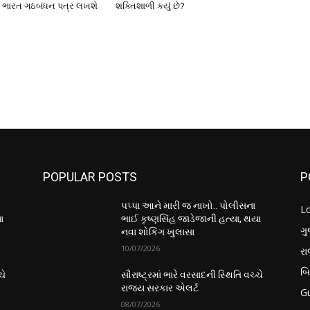
ો, ભારત ગઠબંધન પત્ર લખશે
શક્તિશાળી કયું છે?
POPULAR POSTS
P
પપ્પા આને મારી જ નાખો.. પોલીસના
L
ા
ભાઈ કૃષ્ણસિંહ જાડેજાની હત્યા, થયા
ગુ
નવા શોકિંગ ખુલાસા
10/07/2026
ર
બ
ચે
સૌરાષ્ટ્રમાં ભારે વરસાદની સ્થિતિ વચ્ચે
રાજ્ય સરકાર એલર્ટ
Gu
08/07/2026