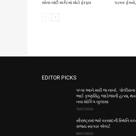
સોના-ચાંદી માર્કેટમાં મોટો ફેરફાર
પડકાર ફેંક્ય
EDITOR PICKS
પપ્પા આને મારી જ નાખો.. પોલીસના
ભાઈ કૃષ્ણસિંહ જાડેજાની હત્યા, થય
નવા શોકિંગ ખુલાસા
10/07/2026
સૌરાષ્ટ્રમાં ભારે વરસાદની સ્થિતિ વચ્
રાજ્ય સરકાર એલર્ટ
08/07/2026