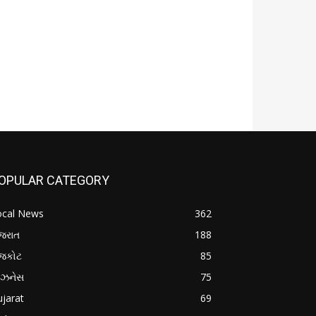
OPULAR CATEGORY
ocal News
362
જરાત
188
ાજકોટ
85
િઝનેસ
75
jarat
69