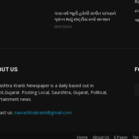
Ra
સ્પ
ે
૫૫૦ વર્ષ જૂની હવેલી સંગીત પરંપરાને
પ્રાપ્ત થયું રાષ્ટ્રીય સ્તરે સન્માન
આં
08/07/2026
OUT US
F
ashtra Kranti Newspaper is a daily based out in
t,Gujarat. Posting Local, Saurshtra, Gujarat, Political,
rtainment news.
act us:
saurashtrakranti@gmail.com
Home
About Us
E-Paper
Ter