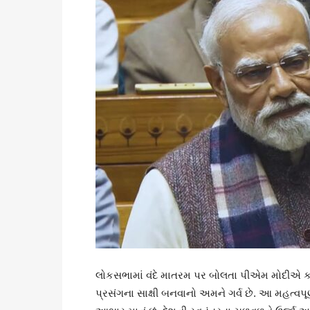
લોકસભામાં વંદે માતરમ પર બોલતા પીએમ મોદીએ કહ્ય
પ્રસંગના સાક્ષી બનવાનો અમને ગર્વ છે. આ મહત્વપૂર્