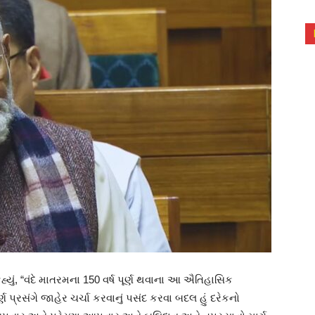
ું, “વંદે માતરમના 150 વર્ષ પૂર્ણ થવાના આ ઐતિહાસિક
ણ પ્રસંગે જાહેર ચર્ચા કરવાનું પસંદ કરવા બદલ હું દરેકનો