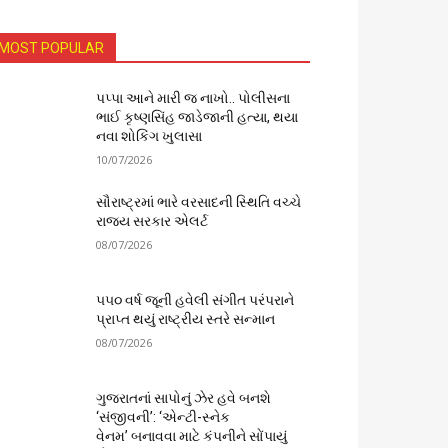
MOST POPULAR
પપ્પા આને મારી જ નાખો.. પોલીસના
ભાઈ કૃષ્ણસિંહ જાડેજાની હત્યા, થયા
નવા શોકિંગ ખુલાસા
10/07/2026
સૌરાષ્ટ્રમાં ભારે વરસાદની સ્થિતિ વચ્ચે
રાજ્ય સરકાર એલર્ટ
08/07/2026
૫૫૦ વર્ષ જૂની હવેલી સંગીત પરંપરાને
પ્રાપ્ત થયું રાષ્ટ્રીય સ્તરે સન્માન
08/07/2026
ગુજરાતનાં સાપોનું ઝેર હવે બનશે
‘સંજીવની’: ‘એન્ટી-સ્નેક
વેનમ’ બનાવવા માટે કંપનીને સોંપાયું