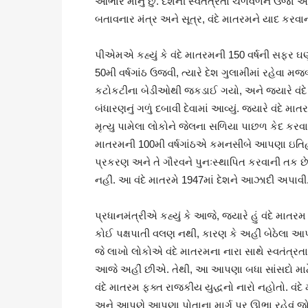
આભાર માનું છું. દેશની સ્વતંત્રતા ચળવળને ઉર્જ
બતાવનાર મંત્ર અને સૂત્ર, વંદે માતરમને યાદ કર
પીએમએ કહ્યું કે વંદે માતરમની 150 વર્ષની સફર ઘણા
50મી વર્ષગાંઠ ઉજવી, ત્યારે દેશ ગુલામીમાં રહેવા મજબ
કટોકટીના બેડીઓથી જકડાઈ ગયો, અને જ્યારે વંદ
બંધારણનું ગળું દબાવી દેવામાં આવ્યું. જ્યારે વંદે મ
મૃત્યુ પામેલા લોકોને જેલના સળિયા પાછળ કેદ કરવામા
માતરમની 100મી વર્ષગાંઠએ કમનસીબે આપણા ઇતિહાસ
પ્રકરણ અને તે ગૌરવને પુનઃસ્થાપિત કરવાની તક છે
નહીં. આ વંદે માતરમે 1947માં દેશને આઝાદી અપાવી
પ્રધાનમંત્રીએ કહ્યું કે આજે, જ્યારે હું વંદે માતર
કોઈ પક્ષપાતી વલણ નથી, કારણ કે અહીં બેઠેલ
જે લાખો લોકોએ વંદે માતરમના નારા સાથે સ્વતંત્રતા 
આજે અહીં છીએ. તેથી, આ આપણા બધા સાંસદો માટે
વંદે માતરમ ફક્ત રાજકીય યુદ્ધનો નારો નહોતો. વંદ
અને આપણે આપણા પોતાના માર્ગ પર ઊભા રહેવું જોઈએ