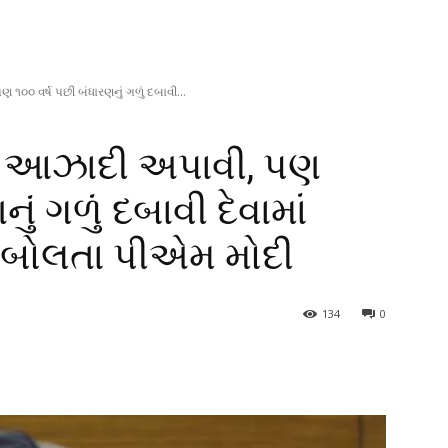
૦૦ વર્ષ પછી બંધારણનું ગળું દબાવી...
ે આઝાદી અપાવી, પણ
ું ગળું દબાવી દેવામાં
ં બોલતા પીએમ મોદી
134
0