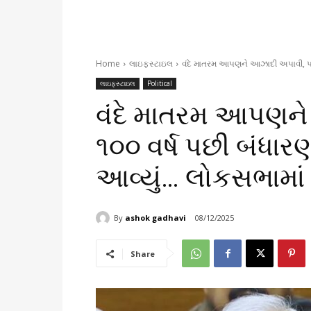
Home
લાઇફસ્ટાઇલ
વંદે માતરમ આપણને આઝાદી અપાવી, પણ ૧
લાઇફસ્ટાઇલ
Political
વંદે માતરમ આપણન
૧૦૦ વર્ષ પછી બંધારણન
આવ્યું… લોકસભામા
By
ashok gadhavi
08/12/2025
Share