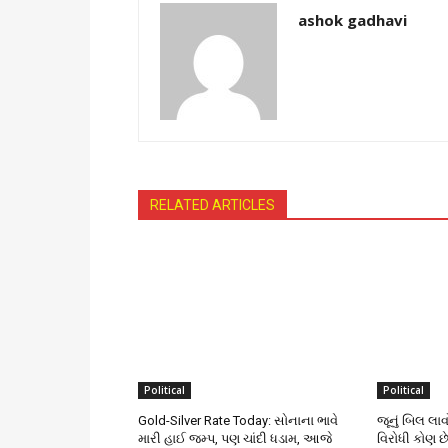
ashok gadhavi
RELATED ARTICLES
Political
Political
Gold-Silver Rate Today: સોનાના ભાવે
જૂનું બિલ લાવ
મારી હાઈ જમ્પ, પણ ચાંદી ધડામ, આજે
વિરોધી કોણ છ