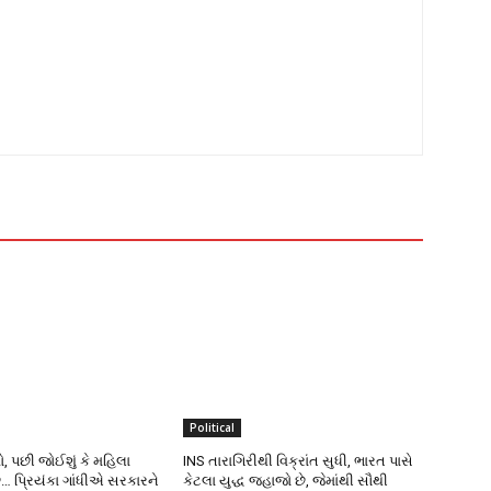
Political
ો, પછી જોઈશું કે મહિલા
INS તારાગિરીથી વિક્રાંત સુધી, ભારત પાસે
ે… પ્રિયંકા ગાંધીએ સરકારને
કેટલા યુદ્ધ જહાજો છે, જેમાંથી સૌથી