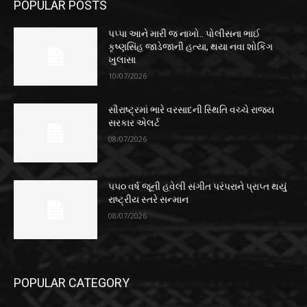
POPULAR POSTS
પપ્પા આને મારી જ નાખો.. પોલીસના ભાઈ
કૃષ્ણસિંહ જાડેજાની હત્યા, થયા નવા શોકિંગ
ખુલાસા
10/07/2026
સૌરાષ્ટ્રમાં ભારે વરસાદની સ્થિતિ વચ્ચે રાજ્ય
સરકાર એલર્ટ
08/07/2026
૫૫૦ વર્ષ જૂની હવેલી સંગીત પરંપરાને પ્રાપ્ત થયું
રાષ્ટ્રીય સ્તરે સન્માન
08/07/2026
POPULAR CATEGORY