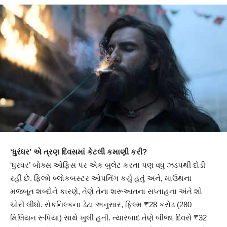
‘ધુરંધર’ એ ત્રણ દિવસમાં કેટલી કમાણી કરી?
‘ધુરંધર’ બોક્સ ઓફિસ પર એક બુલેટ કરતા પણ વધુ ઝડપથી દોડી
રહી છે. ફિલ્મે બ્લોકબસ્ટર ઓપનિંગ કર્યું હતું અને, માઉથના
મજબૂત શબ્દોને કારણે, તેણે તેના શરૂઆતના સપ્તાહના અંતે શો
ચોરી લીધો. સેકનિલ્કના ડેટા અનુસાર, ફિલ્મ ₹28 કરોડ (280
મિલિયન રૂપિયા) સાથે ખુલી હતી. ત્યારબાદ તેણે બીજા દિવસે ₹32