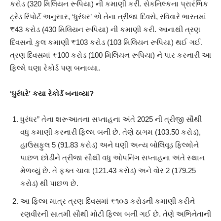
કરોડ (320 મિલિયન રૂપિયા) ની કમાણી કરી. સેકનિલ્કના પ્રારંભિક
ટ્રેડ રિપોર્ટ અનુસાર, ‘ધુરંધર’ એ તેના ત્રીજા દિવસે, રવિવારે ભારતમાં
₹43 કરોડ (430 મિલિયન રૂપિયા) ની કમાણી કરી. આનાથી ત્રણ
દિવસનો કુલ કમાણી ₹103 કરોડ (103 મિલિયન રૂપિયા) થઈ ગઈ.
ત્રણ દિવસમાં ₹100 કરોડ (100 મિલિયન રૂપિયા) ને પાર કરનારી આ
ફિલ્મે ઘણા રેકોર્ડ પણ બનાવ્યા.
‘ધુરંધરે’ કયા રેકોર્ડ બનાવ્યા?
ધુરંધર” તેના શરૂઆતના સપ્તાહના અંતે 2025 ની ત્રીજી સૌથી
વધુ કમાણી કરનારી ફિલ્મ બની છે. તેણે ઠાગમ (103.50 કરોડ),
હાઉસફુલ 5 (91.83 કરોડ) અને ઘણી અન્ય બોલિવૂડ ફિલ્મોને
પાછળ છોડીને ત્રીજા સૌથી વધુ ઓપનિંગ સપ્તાહના અંતે સ્થાન
મેળવ્યું છે. તે ફક્ત ચાવા (121.43 કરોડ) અને વોર 2 (179.25
કરોડ) થી પાછળ છે.
આ ફિલ્મ માત્ર ત્રણ દિવસમાં ₹૧૦૩ કરોડની કમાણી કરીને
રણવીરની સાતમી સૌથી મોટી ફિલ્મ બની ગઈ છે. તેણે અભિનેતાની