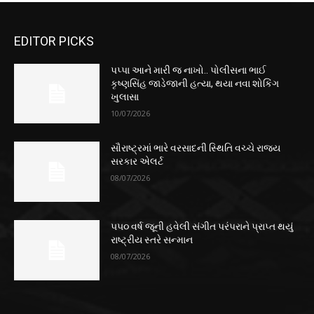
EDITOR PICKS
પપ્પા આને મારી જ નાખો.. પોલીસના ભાઈ
કૃષ્ણસિંહ જાડેજાની હત્યા, થયા નવા શોકિંગ
ખુલાસા
10/07/2026
સૌરાષ્ટ્રમાં ભારે વરસાદની સ્થિતિ વચ્ચે રાજ્ય
સરકાર એલર્ટ
08/07/2026
૫૫૦ વર્ષ જૂની હવેલી સંગીત પરંપરાને પ્રાપ્ત થયું
રાષ્ટ્રીય સ્તરે સન્માન
08/07/2026