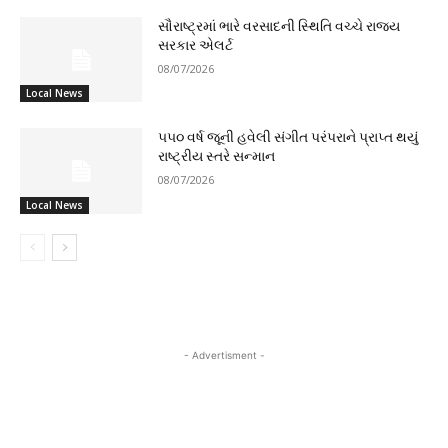
સૌરાષ્ટ્રમાં ભારે વરસાદની સ્થિતિ વચ્ચે રાજ્ય
સરકાર એલર્ટ
08/07/2026
Local News
૫૫૦ વર્ષ જૂની હવેલી સંગીત પરંપરાને પ્રાપ્ત થયું
રાષ્ટ્રીય સ્તરે સન્માન
08/07/2026
Local News
- Advertisment -