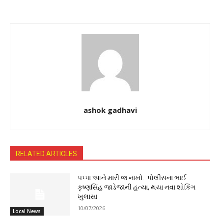
ashok gadhavi
RELATED ARTICLES
પપ્પા આને મારી જ નાખો.. પોલીસના ભાઈ
કૃષ્ણસિંહ જાડેજાની હત્યા, થયા નવા શોકિંગ
ખુલાસા
10/07/2026
Local News