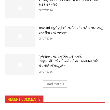
સરકાર એલર્ટ
08/07/2026
૫૫૦ વર્ષ જૂની હવેલી સંગીત પરંપરાને પ્રાપ્ત થયું
રાષ્ટ્રીય સ્તરે સન્માન
08/07/2026
ગુજરાતનાં સાપોનું ઝેર હવે બનશે
‘સંજીવની’: ‘એન્ટી-સ્નેક વેનમ’ બનાવવા માટે
કંપનીને સોંપાયું ઝેર
08/07/2026
Load more
RECENT COMMENTS