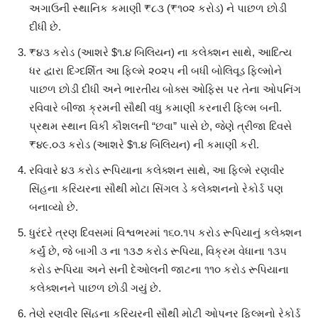
અગાઉની સ્થાનિક કમાણી ₹૮૩ (₹૧૦૨ કરોડ) ને પાછળ છોડી
દીધી છે.
₹૪૩ કરોડ (આશરે $૧.૪ બિલિયન) ના કલેક્શન સાથે, આદિત્ય
ધર દ્વારા દિગ્દર્શિત આ ફિલ્મે ૨૦૨૫ ની બધી બોલિવૂડ ફિલ્મોને
પાછળ છોડી દીધી અને ભારતીય બોક્સ ઓફિસ પર તેના ઓપનિંગ
રવિવારે બીજા ક્રમની સૌથી વધુ કમાણી કરનારી ફિલ્મ બની.
પ્રથમ સ્થાન વિકી કૌશલની “છવા” પાસે છે, જેણે ત્રીજા દિવસે
₹૪૯.૦૩ કરોડ (આશરે $૧.૪ બિલિયન) ની કમાણી કરી.
રવિવારે ૪૩ કરોડ રૂપિયાના કલેક્શન સાથે, આ ફિલ્મે રણવીર
સિંહના કરિયરના સૌથી મોટા સિંગલ ડે કલેક્શનનો રેકોર્ડ પણ
બનાવ્યો છે.
ધુરંદરે ત્રણ દિવસમાં વિશ્વભરમાં ૧૬૦.૧૫ કરોડ રૂપિયાનું કલેક્શન
કર્યું છે, જે બાગી ૩ ના ૧૩૭ કરોડ રૂપિયા, વિક્રમ વેધાના ૧૩૫
કરોડ રૂપિયા અને સની દેઓલની જાટના ૧૧૦ કરોડ રૂપિયાના
કલેક્શનને પાછળ છોડી ગયું છે.
તેણે રણવીર સિંહના કરિયરની સૌથી મોટી ઓપનર ફિલ્મનો રેકોર્ડ