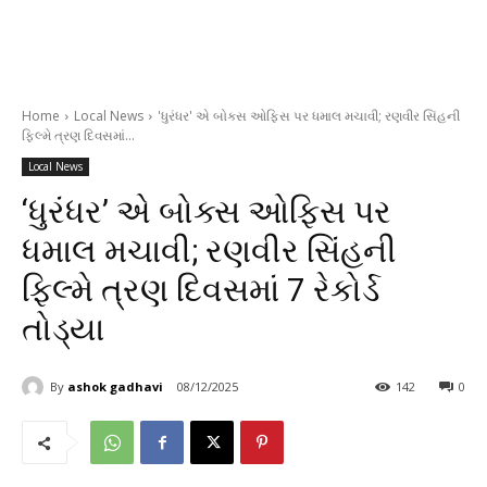
Home
Local News
'ધુરંધર' એ બોક્સ ઓફિસ પર ધમાલ મચાવી; રણવીર સિંહની
ફિલ્મે ત્રણ દિવસમાં...
Local News
‘ધુરંધર’ એ બોક્સ ઓફિસ પર
ધમાલ મચાવી; રણવીર સિંહની
ફિલ્મે ત્રણ દિવસમાં 7 રેકોર્ડ
તોડ્યા
By
ashok gadhavi
08/12/2025
142
0