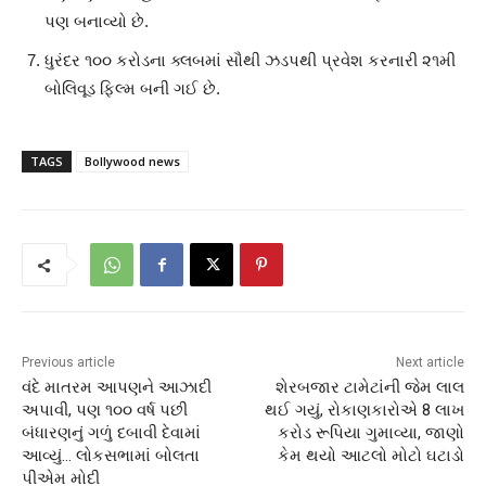
પણ બનાવ્યો છે.
ધુરંદર ૧૦૦ કરોડના ક્લબમાં સૌથી ઝડપથી પ્રવેશ કરનારી ૨૧મી
બોલિવૂડ ફિલ્મ બની ગઈ છે.
TAGS
Bollywood news
Previous article
Next article
વંદે માતરમ આપણને આઝાદી
શેરબજાર ટામેટાંની જેમ લાલ
અપાવી, પણ ૧૦૦ વર્ષ પછી
થઈ ગયું, રોકાણકારોએ 8 લાખ
બંધારણનું ગળું દબાવી દેવામાં
કરોડ રૂપિયા ગુમાવ્યા, જાણો
આવ્યું… લોકસભામાં બોલતા
કેમ થયો આટલો મોટો ઘટાડો
પીએમ મોદી