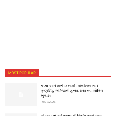
MOST POPULAR
પપ્પા આને મારી જ નાખો.. પોલીસના ભાઈ
કૃષ્ણસિંહ જાડેજાની હત્યા, થયા નવા શોકિંગ
ખુલાસા
10/07/2026
સૌરાષ્ટ્રમાં ભારે વરસાદની સ્થિતિ વચ્ચે રાજ્ય