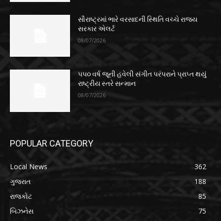
સૌરાષ્ટ્રમાં ભારે વરસાદની સ્થિતિ વચ્ચે રાજ્ય
સરકાર એલર્ટ
08/07/2026
૫૫૦ વર્ષ જૂની હવેલી સંગીત પરંપરાને પ્રાપ્ત થયું
રાષ્ટ્રીય સ્તરે સન્માન
08/07/2026
POPULAR CATEGORY
Local News
362
ગુજરાત
188
રાજકોટ
85
બિઝનેસ
75