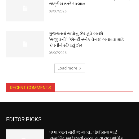
રાષ્ટ્રીય સ્તરે સન્માન
08/07/2026
ગુજરાતનાં સાપોનું ઝેર હવે બનશે
‘સંજીવની’: ‘એન્ટી-સ્નેક વેનમ’ બનાવવા માટે
કંપનીને સોંપાયું ઝેર
08/07/2026
Load more
RECENT COMMENTS
EDITOR PICKS
પપ્પા આને મારી જ નાખો.. પોલીસના ભાઈ
કૃષ્ણસિંહ જાડેજાની હત્યા, થયા નવા શોકિંગ