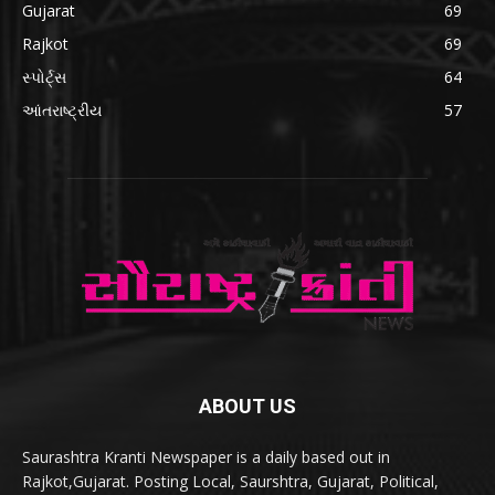
Gujarat
69
Rajkot
69
સ્પોર્ટ્સ
64
આંતરાષ્ટ્રીય
57
ABOUT US
Saurashtra Kranti Newspaper is a daily based out in
Rajkot,Gujarat. Posting Local, Saurshtra, Gujarat, Political,