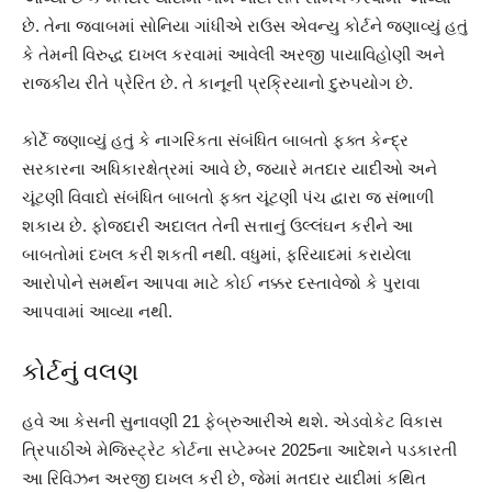
છે. તેના જવાબમાં સોનિયા ગાંધીએ રાઉસ એવન્યુ કોર્ટને જણાવ્યું હતું
કે તેમની વિરુદ્ધ દાખલ કરવામાં આવેલી અરજી પાયાવિહોણી અને
રાજકીય રીતે પ્રેરિત છે. તે કાનૂની પ્રક્રિયાનો દુરુપયોગ છે.
કોર્ટે જણાવ્યું હતું કે નાગરિકતા સંબંધિત બાબતો ફક્ત કેન્દ્ર
સરકારના અધિકારક્ષેત્રમાં આવે છે, જ્યારે મતદાર યાદીઓ અને
ચૂંટણી વિવાદો સંબંધિત બાબતો ફક્ત ચૂંટણી પંચ દ્વારા જ સંભાળી
શકાય છે. ફોજદારી અદાલત તેની સત્તાનું ઉલ્લંઘન કરીને આ
બાબતોમાં દખલ કરી શકતી નથી. વધુમાં, ફરિયાદમાં કરાયેલા
આરોપોને સમર્થન આપવા માટે કોઈ નક્કર દસ્તાવેજો કે પુરાવા
આપવામાં આવ્યા નથી.
કોર્ટનું વલણ
હવે આ કેસની સુનાવણી 21 ફેબ્રુઆરીએ થશે. એડવોકેટ વિકાસ
ત્રિપાઠીએ મેજિસ્ટ્રેટ કોર્ટના સપ્ટેમ્બર 2025ના આદેશને પડકારતી
આ રિવિઝન અરજી દાખલ કરી છે, જેમાં મતદાર યાદીમાં કથિત