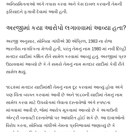
અનિયમિતતાઓ અંગે તપાસ કરવા અને કેસ દાખલ કરવાની તેમની
ફરિયાદને ફગાવી દેવામાં આવી હતી.
અરજીમાં કયા આરોપો લગાવવામાં આવ્યા હતા?
અરજી અનુસાર, સોનિયા ગાંધીએ 30 એપ્રિલ, 1983 ના રોજ
ભારતીય નાગરિકતા મેળવી હતી, પરંતુ તેમનું નામ 1980 માં નવી દિલ્હી
મતદાર યાદીમાં કથિત રીતે સામેલ કરવામાં આવ્યું હતું. અરજીમાં પ્રશ્ન
ઉઠાવવામાં આવ્યો છે કે તે સમયે તેમનું નામ મતદાર યાદીમાં કેવી રીતે
સામેલ થયું.
૧૯૮૨માં મતદાર યાદીમાંથી તેમનું નામ દૂર કરવામાં આવ્યું હોવા અંગે
પણ ચિંતા વ્યક્ત કરવામાં આવી છે અને ૧૯૮૦ની યાદીમાં તેમનું નામ
સામેલ કરવા માટે ઉપયોગમાં લેવાતા દસ્તાવેજો અંગે સ્પષ્ટતા
માંગવામાં આવી છે, જેમાં આરોપ મૂકવામાં આવ્યો છે કે અગાઉની
એન્ટ્રી બનાવટી દસ્તાવેજો પર આધારિત હોઈ શકે છે. આ દાવાઓનો
વિરોધ કરતા, સોનિયા ગાંધીએ તેમના પ્રતિભાવમાં જણાવ્યું છે કે