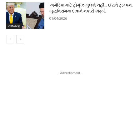
અમેરિકા માટે હોર્મુઝ ખુલશે નહીં… ઈરાને ટ્રમ્પના
યુદ્ધવિરામના દાવાને નકારી કાઢ્યો
01/04/2026
રાજકારણ
- Advertisment -