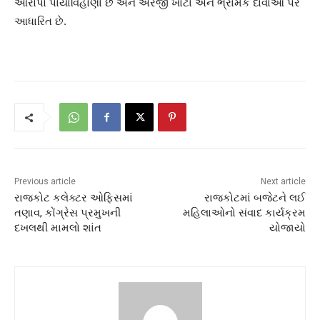
આરોપો પાયાવિહોણા છે અને અરજી ખોટા અને ભ્રામક દાવાઓ પર
આધારિત છે.
Previous article
Next article
રાજકોટ કલેક્ટર ઓફિસમાં
રાજકોટમાં બજેટને લઈ
તણાવ, કોંગ્રેસ પ્રમુખની
મહિલાઓનો સંવાદ કાર્યક્રમ
દખલથી મામલો શાંત
યોજાયો