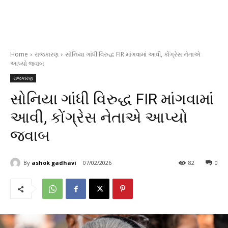
Home
રાજકારણ
સોનિયા ગાંધી વિરુદ્ધ FIR માંગવામાં આવી, કોંગ્રેસ નેતાએ
આપ્યો જવાબ
રાજકારણ
સોનિયા ગાંધી વિરુદ્ધ FIR માંગવામાં
આવી, કોંગ્રેસ નેતાએ આપ્યો
જવાબ
By
ashok gadhavi
07/02/2026
82
0