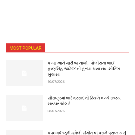
MOST POPULAR
પપ્પા આને મારી જ નાખો.. પોલીસના ભાઈ
કૃષ્ણસિંહ જાડેજાની હત્યા, થયા નવા શોકિંગ
ખુલાસા
10/07/2026
સૌરાષ્ટ્રમાં ભારે વરસાદની સ્થિતિ વચ્ચે રાજ્ય
સરકાર એલર્ટ
08/07/2026
૫૫૦ વર્ષ જૂની હવેલી સંગીત પરંપરાને પ્રાપ્ત થયું