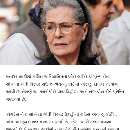
મતદાર યાદીમાં કથિત અનિયમિતતાઓને લઈને કોંગ્રેસ નેતા
સોનિયા ગાંધી વિરુદ્ધ રાઉઝ એવન્યુ કોર્ટમાં અરજી દાખલ કરવામાં
આવી છે. તેમણે આ આરોપોને પાયાવિહોણા અને રાજકીય રીતે પ્રેરિત
ગણાવ્યા છે.
કોંગ્રેસ નેતા સોનિયા ગાંધી વિરુદ્ધ દિલ્હીની રાઉસ એવન્યુ કોર્ટમાં
એક અરજી દાખલ કરવામાં આવી છે, જેમાં આરોપ લગાવવામાં
આવ્યો છે કે મતદાર યાદીમાં નામ ખોટી રીતે સામેલ કરવામાં આવ્યા