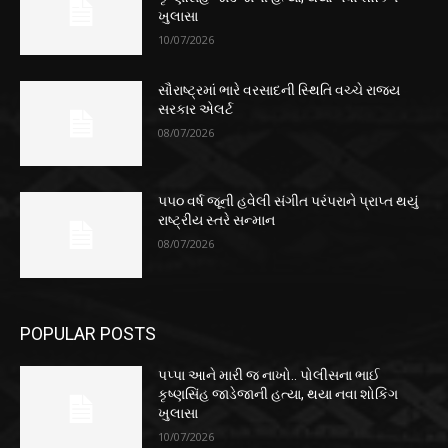
ખુલાસા
10/07/2026
સૌરાષ્ટ્રમાં ભારે વરસાદની સ્થિતિ વચ્ચે રાજ્ય
સરકાર એલર્ટ
08/07/2026
૫૫૦ વર્ષ જૂની હવેલી સંગીત પરંપરાને પ્રાપ્ત થયું
રાષ્ટ્રીય સ્તરે સન્માન
08/07/2026
POPULAR POSTS
પપ્પા આને મારી જ નાખો.. પોલીસના ભાઈ
કૃષ્ણસિંહ જાડેજાની હત્યા, થયા નવા શોકિંગ
ખુલાસા
10/07/2026