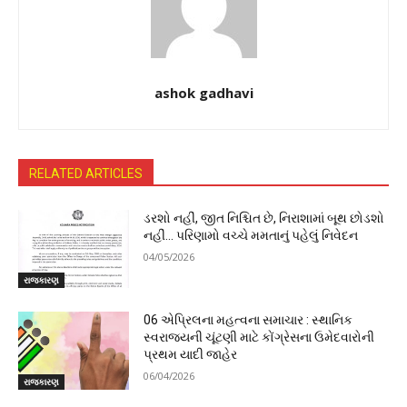
ashok gadhavi
RELATED ARTICLES
ડરશો નહીં, જીત નિશ્ચિત છે, નિરાશામાં બૂથ છોડશો
નહીં… પરિણામો વચ્ચે મમતાનું પહેલું નિવેદન
04/05/2026
રાજકારણ
06 એપ્રિલના મહત્વના સમાચાર : સ્થાનિક
સ્વરાજ્યની ચૂંટણી માટે કોંગ્રેસના ઉમેદવારોની
પ્રથમ યાદી જાહેર
06/04/2026
રાજકારણ