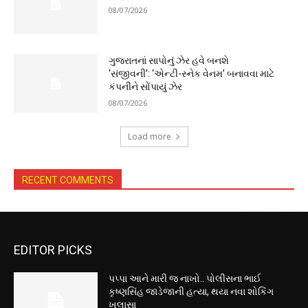
08/07/2026
ગુજરાતનાં સાપોનું ઝેર હવે બનશે
‘સંજીવની’: ‘એન્ટી-સ્નેક વેનમ’ બનાવવા માટે
કંપનીને સોંપાયું ઝેર
08/07/2026
Load more
RECENT COMMENTS
EDITOR PICKS
પપ્પા આને મારી જ નાખો.. પોલીસના ભાઈ
કૃષ્ણસિંહ જાડેજાની હત્યા, થયા નવા શોકિંગ
ખુલાસા