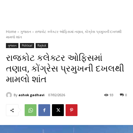
Home
ગુજરાત
રાજકોટ કલેક્ટર ઓફિસમાં તણાવ, કોંગ્રેસ પ્રમુખની દખલથી
મામલો શાંત
ગુજરાત
Political
Rajkot
રાજકોટ કલેક્ટર ઓફિસમાં
તણાવ, કોંગ્રેસ પ્રમુખની દખલથી
મામલો શાંત
By
ashok gadhavi
07/02/2026
93
0