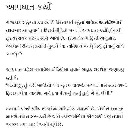
આપઘાત કર્યો
રાજકોટ શહેરના કેવડાવાડી વિસ્તારમાં રહેતા
અમિત આરવિંદભાઈ
તન્ના
નામના યુવાને મંદિરમાં વીડિયો બનાવી આપઘાત કર્યો હોવાની
હૃદયદ્રાવક ઘટના સામે આવી છે. પ્રાથમિક માહિતી અનુસાર,
વ્યાજખોરીના ત્રાસથી યુવાને આ અતિશય પગલું ભર્યું હોવાનું સામે
આવ્યું છે.
આપઘાત પહેલા બનાવેલા વીડિયોમાં યુવાને ભાવુક શબ્દોમાં જણાવ્યું
હતું કે,
“માતાજી, હું મરી જાઉં તો મને ભૂત બનાવજે. જયલા પાસે સાત વર્ષનો
હિસાબ લેવા આવીશ. મને દવા પીવાનું કહ્યું હતું, મેં પી લીધી.”
ઘટનાને પગલે પરિવારજનોમાં ભારે શોક વ્યાપ્યો છે. પોલીસે સમગ્ર
મામલે તપાસ શરૂ કરી છે અને વ્યાજખોરીના એંગલથી પણ તપાસ
આગળ ધપાવવામાં આવી રહી છે.