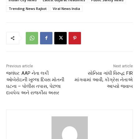
Trending News Rajkot
Viral News India
Previous article
Next article
જલંધર: AAP નેતા લકી
સોનિયા ગાંધી વિરુદ્ધ FIR
ઓબેરોઇની ખુલ્લા દિવસ મોતની
માંગવામાં આવી, કોંગ્રેસ નેતાએ
ઘટના – પોલીસ તપાસ, પેછલા
આપ્યો જવાબ
દાવપેચ અને રાજકીય અસર