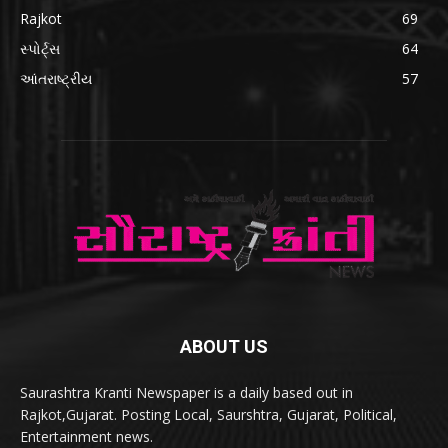
Rajkot
69
સ્પોર્ટ્સ
64
આંતરાષ્ટ્રીય
57
ABOUT US
Saurashtra Kranti Newspaper is a daily based out in
Rajkot,Gujarat. Posting Local, Saurshtra, Gujarat, Political,
Entertainment news.