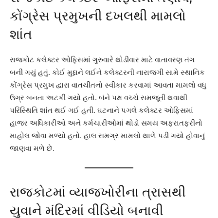
કોંગ્રેસ પ્રમુખની દખલથી મામલો
શાંત
રાજકોટ કલેક્ટર ઓફિસમાં ગુરુવારે થોડીવાર માટે વાતાવરણ તંગ
બની ગયું હતું. કોઈ મુદ્દાને લઈને કલેક્ટરની નારાજગી સામે સ્થાનિક
કોંગ્રેસ પ્રમુખ દ્વારા વાતચીતનો સ્વીકાર કરવામાં આવતા મામલો વધુ
ઉગ્ર બનતા અટકી ગયો હતો. બંને પક્ષ વચ્ચે સમજૂતી થવાથી
પરિસ્થિતિ શાંત થઈ ગઈ હતી. ઘટનાને પગલે કલેક્ટર ઓફિસમાં
હાજર અધિકારીઓ અને કર્મચારીઓમાં થોડો સમય અફરાતફરીનો
માહોલ જોવા મળ્યો હતો. હાલ સમગ્ર મામલો થાળે પડી ગયો હોવાનું
જાણવા મળે છે.
રાજકોટમાં વ્યાજખોરીના ત્રાસથી
યુવાને મંદિરમાં વીડિયો બનાવી