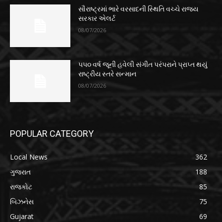
સૌરાષ્ટ્રમાં ભારે વરસાદની સ્થિતિ વચ્ચે રાજ્ય
સરકાર એલર્ટ
08/07/2026
૫૫૦ વર્ષ જૂની હવેલી સંગીત પરંપરાને પ્રાપ્ત થયું
રાષ્ટ્રીય સ્તરે સન્માન
08/07/2026
POPULAR CATEGORY
Local News
362
ગુજરાત
188
રાજકોટ
85
બિઝનેસ
75
Gujarat
69