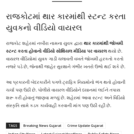
રાજકોટમાં થાર કારમાંથી સ્ટન્ટ કરતા
યુવકનો વીડિયો વાયરલ
રાજકોટ શહેરમાં નબીરા નામના યુવક દ્વારા
થાર કારમાંથી જોખમી
સ્ટન્ટ કરતા હોવાનો વીડિયો સોશિયલ મીડિયા પર વાયરલ
થયો છે.
વાયરલ વીડિયોમાં યુવક ગાડી ચલાવતી વખતે જોખમી હરકતો કરતો
નજરે પડે છે, જેનાથી જાહેર સુરક્ષાને ગંભીર ખતરો ઉભો થઈ શકે છે.
આ પ્રકારની બેદરકારીને પગલે ટ્રાફિક નિયમોનો ભંગ થતો હોવાની
ચર્ચા પણ ઉઠી છે. પોલીસે વાયરલ વીડિયોને ધ્યાનમાં લઈને તપાસ
શરૂ કરી હોવાનું જાણવા મળ્યું છે. શહેરમાં આવા સ્ટન્ટ અને વિડિયો
સંસ્કૃતિ સામે કડક કાર્યવાહી કરવાની માંગ પણ ઉઠી રહી છે.
TAGS
Breaking News Gujarat
Crime Update Gujarat
Indian City News
Latest Gujarat Headlines
Public Safety News