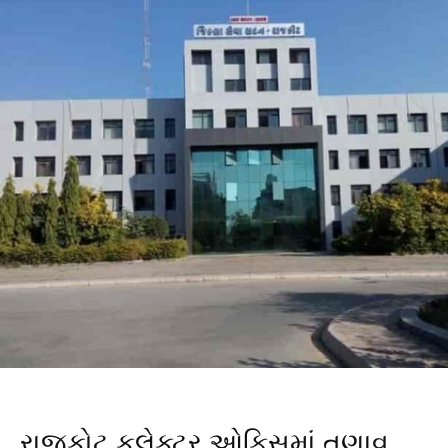
રાજકોટ કલેક્ટર ઓફિસમાં તણાવ,