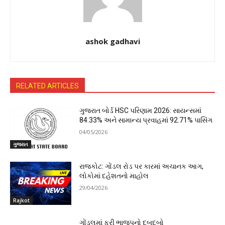
ashok gadhavi
RELATED ARTICLES
ગુજરાત બોર્ડ HSC પરિણામ 2026: સાયન્સમાં
84.33% અને સામાન્ય પ્રવાહમાં 92.71% પાસિંગ
04/05/2026
ગુજરાત
રાજકોટ: ગોંડલ રોડ પર કારમાં અચાનક આગ,
લોકોમાં દહેશતનો માહોલ
29/04/2026
Rajkot
ગોંડલમાં ફરી ભાજપનો દબદબો