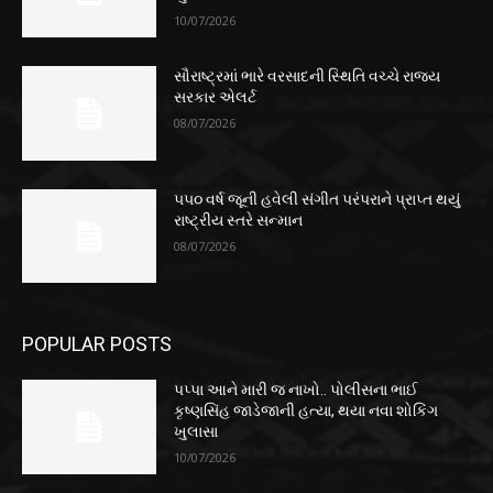
10/07/2026
સૌરાષ્ટ્રમાં ભારે વરસાદની સ્થિતિ વચ્ચે રાજ્ય
સરકાર એલર્ટ
08/07/2026
૫૫૦ વર્ષ જૂની હવેલી સંગીત પરંપરાને પ્રાપ્ત થયું
રાષ્ટ્રીય સ્તરે સન્માન
08/07/2026
POPULAR POSTS
પપ્પા આને મારી જ નાખો.. પોલીસના ભાઈ
કૃષ્ણસિંહ જાડેજાની હત્યા, થયા નવા શોકિંગ
ખુલાસા
10/07/2026