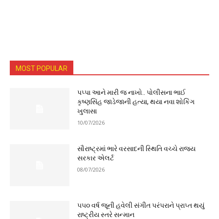
MOST POPULAR
પપ્પા આને મારી જ નાખો.. પોલીસના ભાઈ
કૃષ્ણસિંહ જાડેજાની હત્યા, થયા નવા શોકિંગ
ખુલાસા
10/07/2026
સૌરાષ્ટ્રમાં ભારે વરસાદની સ્થિતિ વચ્ચે રાજ્ય
સરકાર એલર્ટ
08/07/2026
૫૫૦ વર્ષ જૂની હવેલી સંગીત પરંપરાને પ્રાપ્ત થયું
રાષ્ટ્રીય સ્તરે સન્માન