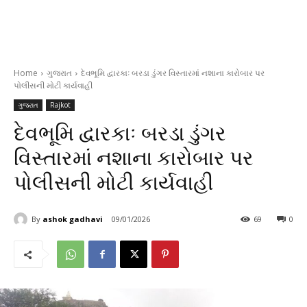
Home
ગુજરાત
દેવભૂમિ દ્વારકાઃ બરડા ડુંગર વિસ્તારમાં નશાના કારોબાર પર
પોલીસની મોટી કાર્યવાહી
ગુજરાત
Rajkot
દેવભૂમિ દ્વારકાઃ બરડા ડુંગર
વિસ્તારમાં નશાના કારોબાર પર
પોલીસની મોટી કાર્યવાહી
By
ashok gadhavi
09/01/2026
69
0