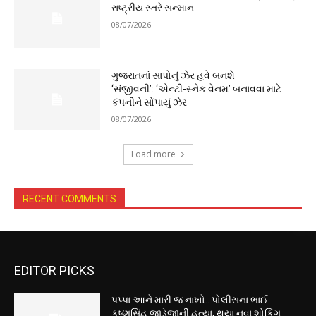
રાષ્ટ્રીય સ્તરે સન્માન
08/07/2026
ગુજરાતનાં સાપોનું ઝેર હવે બનશે
‘સંજીવની’: ‘એન્ટી-સ્નેક વેનમ’ બનાવવા માટે
કંપનીને સોંપાયું ઝેર
08/07/2026
Load more
RECENT COMMENTS
EDITOR PICKS
પપ્પા આને મારી જ નાખો.. પોલીસના ભાઈ
કૃષ્ણસિંહ જાડેજાની હત્યા, થયા નવા શોકિંગ