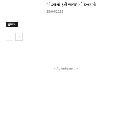
ગોંડલમાં ફરી ભાજપનો દબદબો
28/04/2026
ગુજરાત
- Advertisment -