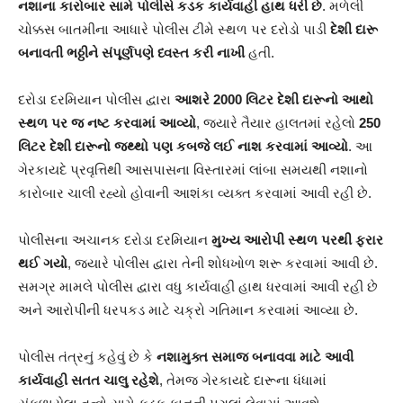
નશાના કારોબાર સામે પોલીસે કડક કાર્યવાહી હાથ ધરી છે
. મળેલી
ચોક્કસ બાતમીના આધારે પોલીસ ટીમે સ્થળ પર દરોડો પાડી
દેશી દારૂ
બનાવતી ભઠ્ઠીને સંપૂર્ણપણે ધ્વસ્ત કરી નાખી
હતી.
દરોડા દરમિયાન પોલીસ દ્વારા
આશરે 2000 લિટર દેશી દારૂનો આથો
સ્થળ પર જ નષ્ટ કરવામાં આવ્યો
, જ્યારે તૈયાર હાલતમાં રહેલો
250
લિટર દેશી દારૂનો જથ્થો પણ કબજે લઈ નાશ કરવામાં આવ્યો
. આ
ગેરકાયદે પ્રવૃત્તિથી આસપાસના વિસ્તારમાં લાંબા સમયથી નશાનો
કારોબાર ચાલી રહ્યો હોવાની આશંકા વ્યક્ત કરવામાં આવી રહી છે.
પોલીસના અચાનક દરોડા દરમિયાન
મુખ્ય આરોપી સ્થળ પરથી ફરાર
થઈ ગયો
, જ્યારે પોલીસ દ્વારા તેની શોધખોળ શરૂ કરવામાં આવી છે.
સમગ્ર મામલે પોલીસ દ્વારા વધુ કાર્યવાહી હાથ ધરવામાં આવી રહી છે
અને આરોપીની ધરપકડ માટે ચક્રો ગતિમાન કરવામાં આવ્યા છે.
પોલીસ તંત્રનું કહેવું છે કે
નશામુક્ત સમાજ બનાવવા માટે આવી
કાર્યવાહી સતત ચાલુ રહેશે
, તેમજ ગેરકાયદે દારૂના ધંધામાં