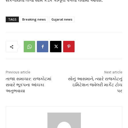
સંકળાયેલા તત્વો સામે કડક કાનૂની પગલાં લેવામાં આવશે.
TAGS
Breaking news
Gujarat news
Previous article
Next article
તાજા સમાચાર: રાજકોટમાં
સોનું આસમાને, ત્યારે રાજકોટનું
સવારે ભૂકંપના આંચકા
ઇમિટેશન જ્વેલરી માર્કેટ ટોચ
અનુભવાયા
પર