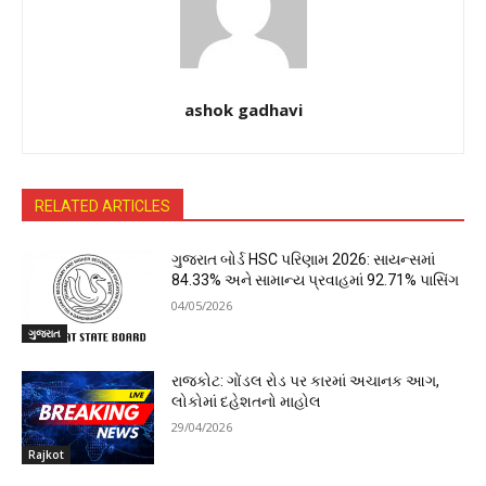
ashok gadhavi
RELATED ARTICLES
ગુજરાત બોર્ડ HSC પરિણામ 2026: સાયન્સમાં
84.33% અને સામાન્ય પ્રવાહમાં 92.71% પાસિંગ
04/05/2026
ગુજરાત
રાજકોટ: ગોંડલ રોડ પર કારમાં અચાનક આગ,
લોકોમાં દહેશતનો માહોલ
29/04/2026
Rajkot