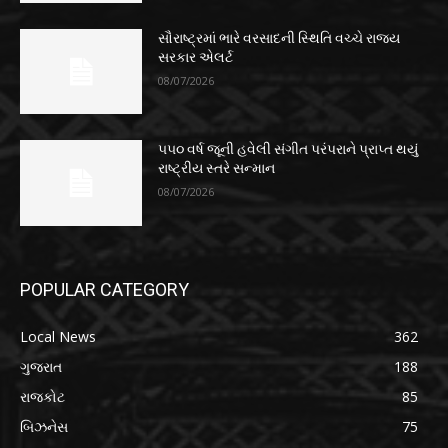
સૌરાષ્ટ્રમાં ભારે વરસાદની સ્થિતિ વચ્ચે રાજ્ય
સરકાર એલર્ટ
08/07/2026
૫૫૦ વર્ષ જૂની હવેલી સંગીત પરંપરાને પ્રાપ્ત થયું
રાષ્ટ્રીય સ્તરે સન્માન
08/07/2026
POPULAR CATEGORY
Local News
362
ગુજરાત
188
રાજકોટ
85
બિઝનેસ
75