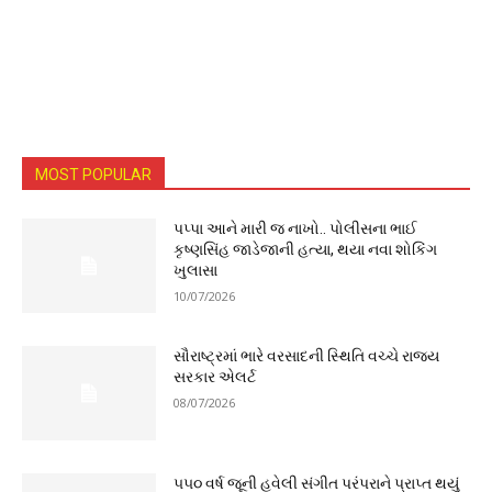
MOST POPULAR
પપ્પા આને મારી જ નાખો.. પોલીસના ભાઈ
કૃષ્ણસિંહ જાડેજાની હત્યા, થયા નવા શોકિંગ
ખુલાસા
10/07/2026
સૌરાષ્ટ્રમાં ભારે વરસાદની સ્થિતિ વચ્ચે રાજ્ય
સરકાર એલર્ટ
08/07/2026
૫૫૦ વર્ષ જૂની હવેલી સંગીત પરંપરાને પ્રાપ્ત થયું