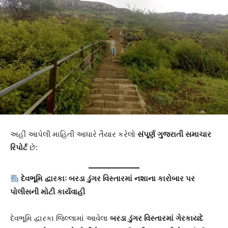
અહીં આપેલી માહિતી આધારે તૈયાર કરેલો
સંપૂર્ણ ગુજરાતી સમાચાર
રિપોર્ટ
છે:
દેવભૂમિ દ્વારકાઃ બરડા ડુંગર વિસ્તારમાં નશાના કારોબાર પર
પોલીસની મોટી કાર્યવાહી
દેવભૂમિ દ્વારકા જિલ્લામાં આવેલા
બરડા ડુંગર વિસ્તારમાં ગેરકાયદે