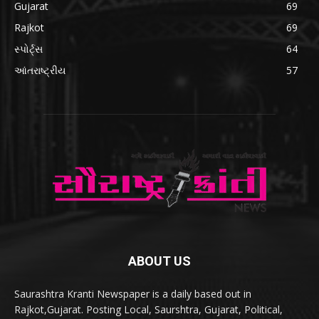
Gujarat
69
Rajkot
69
સ્પોર્ટ્સ
64
આંતરાષ્ટ્રીય
57
ABOUT US
Saurashtra Kranti Newspaper is a daily based out in
Rajkot,Gujarat. Posting Local, Saurshtra, Gujarat, Political,