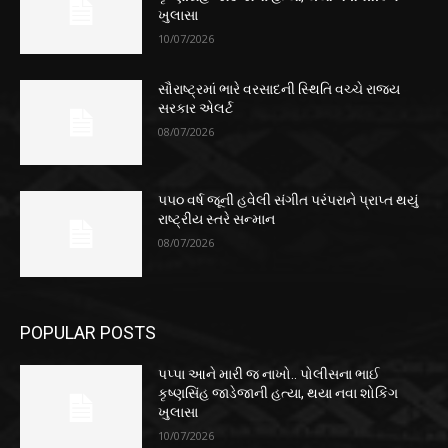
ખુલાસા
10/07/2026
સૌરાષ્ટ્રમાં ભારે વરસાદની સ્થિતિ વચ્ચે રાજ્ય
સરકાર એલર્ટ
08/07/2026
૫૫૦ વર્ષ જૂની હવેલી સંગીત પરંપરાને પ્રાપ્ત થયું
રાષ્ટ્રીય સ્તરે સન્માન
08/07/2026
POPULAR POSTS
પપ્પા આને મારી જ નાખો.. પોલીસના ભાઈ
કૃષ્ણસિંહ જાડેજાની હત્યા, થયા નવા શોકિંગ
ખુલાસા
10/07/2026