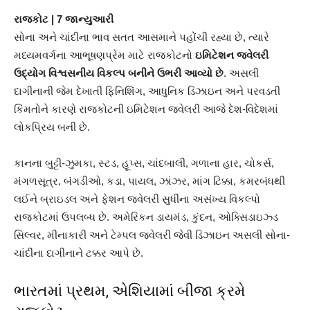
રાજકોટ | 7 જાન્યુઆરી
સોના અને ચાંદીના ભાવ સતત આસમાને પહોંચી રહ્યા છે, ત્યારે
મધ્યમવર્ગના આભૂષણપ્રેમ માટે રાજકોટનો
ઇમિટેશન જ્વેલરી
ઉદ્યોગ વિશ્વસનીય વિકલ્પ બનીને ઉભરી આવ્યો છે
. અસલી
દાગીનાની જેમ દેખાતી ફિનિશિંગ, આધુનિક ડિઝાઇન અને પરવડતી
કિંમતોને કારણે રાજકોટની ઇમિટેશન જ્વેલરી આજે દેશ-વિદેશમાં
લોકપ્રિય બની છે.
કાનના બુટ્ટી-ઝુમકા, સ્ટડ, હૂપ્સ, ચાંદબાલી, ગળાના હાર, ચોકર્સ,
મંગળસૂત્ર, બંગડીઓ, કડા, પાયલ, ઝાંઝર, માંગ ટિક્કા, કમરબંધથી
લઈને બ્રાઇડલ અને ફેશન જવેલરી સુધીના અસંખ્ય વિકલ્પો
રાજકોટમાં ઉપલબ્ધ છે. અમેરિકન ડાયમંડ, કુંદન, ઓક્સિડાઇઝ્ડ
સિલ્વર, મીનાકારી અને ટેમ્પલ જ્વેલરી જેવી ડિઝાઇન અસલી સોના-
ચાંદીના દાગીનાને ટક્કર આપે છે.
ભારતમાં પ્રથમ, એશિયામાં બીજા ક્રમે