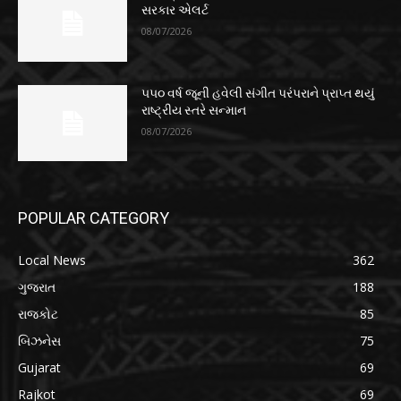
સરકાર એલર્ટ
08/07/2026
૫૫૦ વર્ષ જૂની હવેલી સંગીત પરંપરાને પ્રાપ્ત થયું
રાષ્ટ્રીય સ્તરે સન્માન
08/07/2026
POPULAR CATEGORY
Local News
362
ગુજરાત
188
રાજકોટ
85
બિઝનેસ
75
Gujarat
69
Rajkot
69