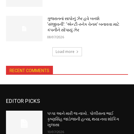
ગુજરાતનાં સાપોનું ઝેર હવે બનશે
‘સંજીવની’: ‘એન્ટી-સ્નેક વેનમ’ બનાવવા માટે
કંપનીને સોંપાયું ઝેર
08/07/2026
Load more
RECENT COMMENTS
EDITOR PICKS
પપ્પા આને મારી જ નાખો.. પોલીસના ભાઈ
કૃષ્ણસિંહ જાડેજાની હત્યા, થયા નવા શોકિંગ
ખુલાસા
10/07/2026