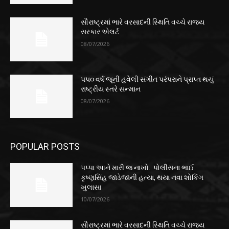
સૌરાષ્ટ્રમાં ભારે વરસાદની સ્થિતિ વચ્ચે રાજ્ય
સરકાર એલર્ટ
08/07/2026
૫૫૦ વર્ષ જૂની હવેલી સંગીત પરંપરાને પ્રાપ્ત થયું
રાષ્ટ્રીય સ્તરે સન્માન
08/07/2026
POPULAR POSTS
પપ્પા આને મારી જ નાખો.. પોલીસના ભાઈ
કૃષ્ણસિંહ જાડેજાની હત્યા, થયા નવા શોકિંગ
ખુલાસા
10/07/2026
સૌરાષ્ટ્રમાં ભારે વરસાદની સ્થિતિ વચ્ચે રાજ્ય