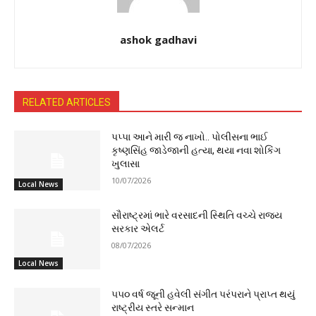
ashok gadhavi
RELATED ARTICLES
પપ્પા આને મારી જ નાખો.. પોલીસના ભાઈ
કૃષ્ણસિંહ જાડેજાની હત્યા, થયા નવા શોકિંગ
ખુલાસા
10/07/2026
Local News
સૌરાષ્ટ્રમાં ભારે વરસાદની સ્થિતિ વચ્ચે રાજ્ય
સરકાર એલર્ટ
08/07/2026
Local News
૫૫૦ વર્ષ જૂની હવેલી સંગીત પરંપરાને પ્રાપ્ત થયું
રાષ્ટ્રીય સ્તરે સન્માન