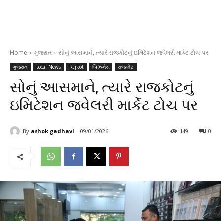
Home
ગુજરાત
સોનું આસમાને, ત્યારે રાજકોટનું ઇમિટેશન જ્વેલરી માર્કેટ ટોચ પર
ગુજરાત
Local News
Rajkot
બિઝનેસ
રાજકોટ
સોનું આસમાને, ત્યારે રાજકોટનું
ઇમિટેશન જ્વેલરી માર્કેટ ટોચ પર
By
ashok gadhavi
09/01/2026
149
0