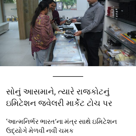
સોનું આસમાને, ત્યારે રાજકોટનું
ઇમિટેશન જ્વેલરી માર્કેટ ટોચ પર
‘આત્મનિર્ભર ભારત’ના મંત્ર સાથે ઇમિટેશન
ઉદ્યોગે મેળવી નવી ચમક