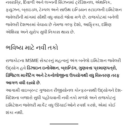
નવરાત્રિ, દિવાળી અને લગ્નની સિઝનમાં ટ્રેડિશનલ, એથનિક,
ફ્યુઝન, બ્રાઇડલ, ટેમ્પલ અને સાઉથ ઇન્ડિયન સ્ટાઇલની ઇમિટેશન
જ્વેલરીની માંગમાં સૌથી વધુ વધારો જોવા મળે છે. રાજકોટમાં બનેલી
જ્વેલરી દેશભરમાં વેચાય છે તેમજ ગલ્ફ દેશો, આફ્રિકા, દક્ષિણ
એશિયા અને યુરોપ સુધી નિકાસ થાય છે.
ભવિષ્ય માટે નવી તકો
રાજકોટના MSME સેક્ટરનું મહત્વનું અંગ બનેલો ઇમિટેશન જ્વેલરી
ઉદ્યોગ હવે
ડિઝાઇન ઇનોવેશન, બ્રાન્ડિંગ, ગુણવત્તા પ્રમાણપત્રો,
ડિજિટલ માર્કેટિંગ અને ટેકનોલોજીના ઉપયોગથી વધુ વિસ્તરણ તરફ
આગળ વધી રહ્યો છે
.
આગામી વાઇબ્રન્ટ ગુજરાત રીજીયોનલ કોન્ફરન્સથી ઉદ્યોગને દેશ-
વિદેશના બજારો સુધી પહોંચવાની નવી તકો મળશે અને રાજકોટનું
ઇમિટેશન જ્વેલરી માર્કેટ વધુ ઊંચાઈઓને સ્પર્શ કરશે, એમાં કોઈ
શંકા નથી.