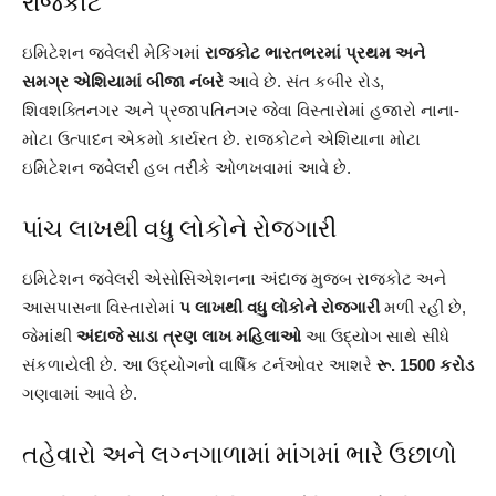
રાજકોટ
ઇમિટેશન જ્વેલરી મેકિંગમાં
રાજકોટ ભારતભરમાં પ્રથમ અને
સમગ્ર એશિયામાં બીજા નંબરે
આવે છે. સંત કબીર રોડ,
શિવશક્તિનગર અને પ્રજાપતિનગર જેવા વિસ્તારોમાં હજારો નાના-
મોટા ઉત્પાદન એકમો કાર્યરત છે. રાજકોટને એશિયાના મોટા
ઇમિટેશન જ્વેલરી હબ તરીકે ઓળખવામાં આવે છે.
પાંચ લાખથી વધુ લોકોને રોજગારી
ઇમિટેશન જ્વેલરી એસોસિએશનના અંદાજ મુજબ રાજકોટ અને
આસપાસના વિસ્તારોમાં
૫ લાખથી વધુ લોકોને રોજગારી
મળી રહી છે,
જેમાંથી
અંદાજે સાડા ત્રણ લાખ મહિલાઓ
આ ઉદ્યોગ સાથે સીધે
સંકળાયેલી છે. આ ઉદ્યોગનો વાર્ષિક ટર્નઓવર આશરે
રૂ. 1500 કરોડ
ગણવામાં આવે છે.
તહેવારો અને લગ્નગાળામાં માંગમાં ભારે ઉછાળો