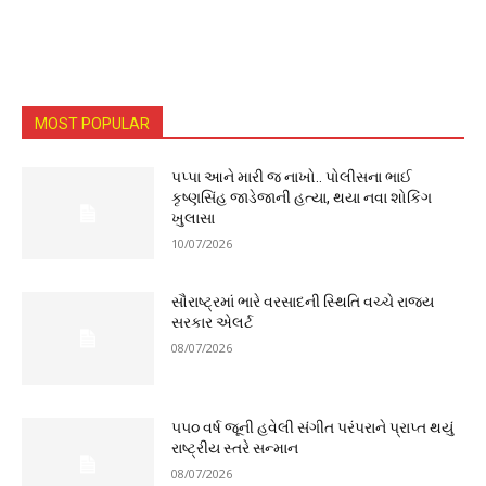
MOST POPULAR
પપ્પા આને મારી જ નાખો.. પોલીસના ભાઈ
કૃષ્ણસિંહ જાડેજાની હત્યા, થયા નવા શોકિંગ
ખુલાસા
10/07/2026
સૌરાષ્ટ્રમાં ભારે વરસાદની સ્થિતિ વચ્ચે રાજ્ય
સરકાર એલર્ટ
08/07/2026
૫૫૦ વર્ષ જૂની હવેલી સંગીત પરંપરાને પ્રાપ્ત થયું
રાષ્ટ્રીય સ્તરે સન્માન
08/07/2026