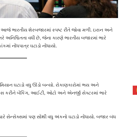
ર આજે ભારતીય શેરબજારમાં સ્પષ્ટ રીતે જોવા મળી. ઇરાન અને
સ્તરે અનિશ્ચિતતા વધી છે, જેના કારણે ભારતીય બજારમાં ભારે
ંકમાં નોંધપાત્ર ઘટાડો નોંધાયો.
યાન ઘટાડો વધુ ઊંડો બન્યો. રોકાણકારોમાં ભય અને
ાસ કરીને બેંકિંગ, આઈટી, ઓટો અને એનર્જી સેક્ટરમાં ભારે
યારે સેન્સેક્સમાં પણ સોંથી વધુ અંકનો ઘટાડો નોંધાયો. બજાર બંધ