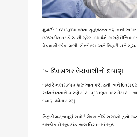
મુંબઈ:
મધ્ય પૂર્વમાં વધતા યુદ્ધજન્ય તણાવની અસ
ઇઝરાયેલ વચ્ચે ચાલી રહેલા સંઘર્ષને કારણે વૈશ્વિક 
વેચવાલી જોવા મળી. સેન્સેક્સ અને નિફ્ટી બંને સૂચકા
📉 દિવસભર વેચવાલીનો દબાણ
બજારે નકારાત્મક શરૂઆત કરી હતી અને દિવસ દરમિ
અનિશ્ચિતતાને કારણે મોટા પ્રમાણમાં શેર વેચાયા. ખ
દબાણ જોવા મળ્યું.
નિફ્ટી મહત્વપૂર્ણ સપોર્ટ લેવલ નીચે સરક્યો હતો જ્
સમયે બંને સૂચકાંક લાલ નિશાનમાં રહ્યા.