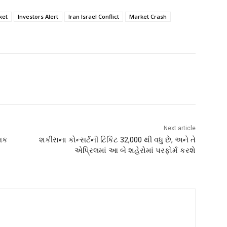
ket
Investors Alert
Iran Israel Conflict
Market Crash
Next article
ાનક
શકીરાના કોન્સર્ટની ટિકિટ 32,000 થી વધુ છે, અને તે
એપ્રિલમાં આ બે શહેરોમાં પરફોર્મ કરશે