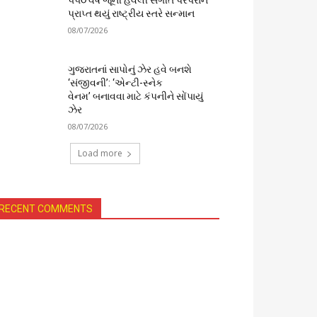
૫૫૦ વર્ષ જૂની હવેલી સંગીત પરંપરાને
પ્રાપ્ત થયું રાષ્ટ્રીય સ્તરે સન્માન
08/07/2026
ગુજરાતનાં સાપોનું ઝેર હવે બનશે
‘સંજીવની’: ‘એન્ટી-સ્નેક
વેનમ’ બનાવવા માટે કંપનીને સોંપાયું
ઝેર
08/07/2026
Load more
RECENT COMMENTS