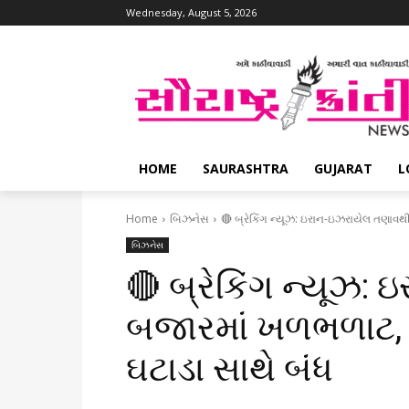
Wednesday, August 5, 2026
HOME
SAURASHTRA
GUJARAT
L
Home
બિઝનેસ
🔴 બ્રેકિંગ ન્યૂઝ: ઇરાન-ઇઝરાયેલ તણાવથી
બિઝનેસ
🔴 બ્રેકિંગ ન્યૂઝ
બજારમાં ખળભળાટ, સે
ઘટાડા સાથે બંધ