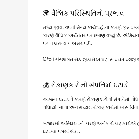
🌍 વૈશ્વિક પરિસ્થિતિનો પ્રભાવ
મધ્ય પૂર્વમાં વધતી સૈન્ય કાર્યવાહીના કારણે ક્રૂ
કારણે વૈશ્વિક અર્થતંત્ર પર દબાણ વધ્યું છે. એશ
પર નકારાત્મક અસર પડી.
વિદેશી સંસ્થાગત રોકાણકારોએ પણ સાવચેત વલણ અપન
💰 રોકાણકારોની સંપત્તિમાં ઘટાડો
આજના ઘટાડાને કારણે રોકાણકારોની સંપત્તિમાં નોંધપ
નોંધાયો. નાના અને મધ્યમ રોકાણકારોમાં ખાસ ચિંતા
બજારમાં અસ્થિરતાને કારણે અનેક રોકાણકારોએ ટ
ઘટાડવા પગલાં લીધા.