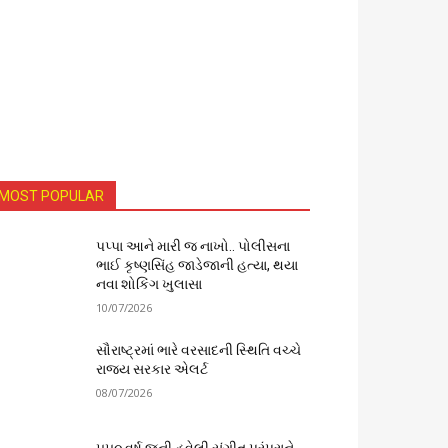
MOST POPULAR
પપ્પા આને મારી જ નાખો.. પોલીસના
ભાઈ કૃષ્ણસિંહ જાડેજાની હત્યા, થયા
નવા શોકિંગ ખુલાસા
10/07/2026
સૌરાષ્ટ્રમાં ભારે વરસાદની સ્થિતિ વચ્ચે
રાજ્ય સરકાર એલર્ટ
08/07/2026