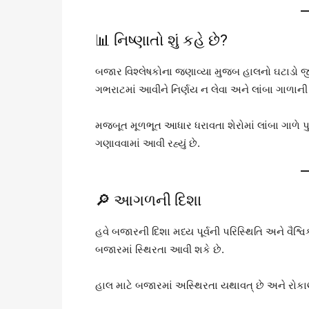
📊 નિષ્ણાતો શું કહે છે?
બજાર વિશ્લેષકોના જણાવ્યા મુજબ હાલનો ઘટાડો જ
ગભરાટમાં આવીને નિર્ણય ન લેવા અને લાંબા ગાળા
મજબૂત મૂળભૂત આધાર ધરાવતા શેરોમાં લાંબા ગાળે પુ
ગણાવવામાં આવી રહ્યું છે.
🔎 આગળની દિશા
હવે બજારની દિશા મધ્ય પૂર્વની પરિસ્થિતિ અને વૈશ્
બજારમાં સ્થિરતા આવી શકે છે.
હાલ માટે બજારમાં અસ્થિરતા યથાવત્ છે અને રોક