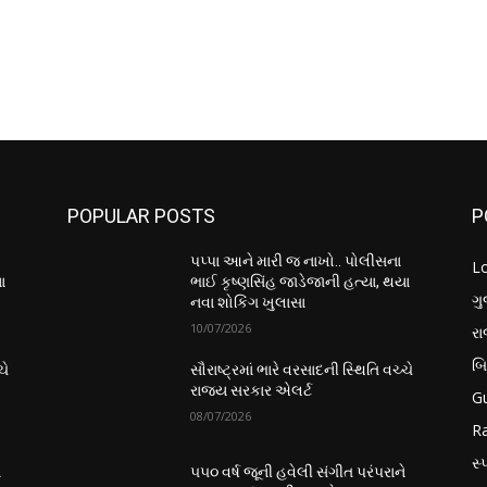
POPULAR POSTS
P
પપ્પા આને મારી જ નાખો.. પોલીસના
L
ા
ભાઈ કૃષ્ણસિંહ જાડેજાની હત્યા, થયા
ગુ
નવા શોકિંગ ખુલાસા
10/07/2026
ર
બ
ચે
સૌરાષ્ટ્રમાં ભારે વરસાદની સ્થિતિ વચ્ચે
રાજ્ય સરકાર એલર્ટ
Gu
08/07/2026
Ra
સ્પ
ે
૫૫૦ વર્ષ જૂની હવેલી સંગીત પરંપરાને