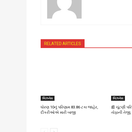
RELATED ARTICLES
બિઝનેસ
બિઝનેસ
ધોરણ 10નું પરિણામ 83.86 ટકા જાહેર,
📰 ચૂંટણી પર
દીકરીઓએ મારી બાજી
તોફાની તેજી,