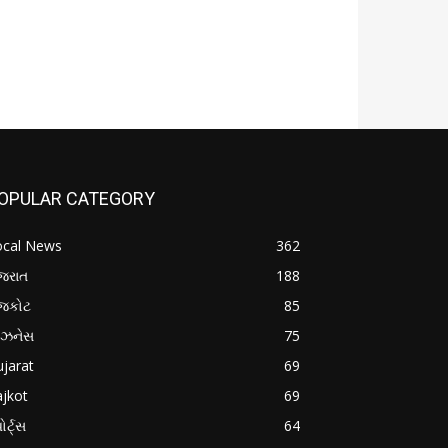
OPULAR CATEGORY
ocal News
362
જરાત
188
ાજકોટ
85
િઝનેસ
75
jarat
69
jkot
69
ોર્ટ્સ
64