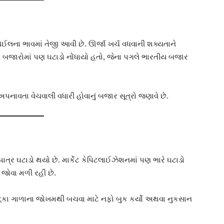
ડ ઓઈલના ભાવમાં તેજી આવી છે. ઊર્જા ખર્ચ વધવાની શક્યતાને
િયન બજારોમાં પણ ઘટાડો નોંધાયો હતો, જેના પગલે ભારતીય બજાર
ાવતા વેચવાલી વધારી હોવાનું બજાર સૂત્રો જણાવે છે.
ાત્ર ઘટાડો થયો છે. માર્કેટ કેપિટલાઈઝેશનમાં પણ ભારે ઘટાડો
 જોવા મળી રહી છે.
ૂંકા ગાળાના જોખમથી બચવા માટે નફો બુક કર્યો અથવા નુકસાન