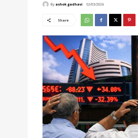
By
ashok gadhavi
02/03/2026
Share