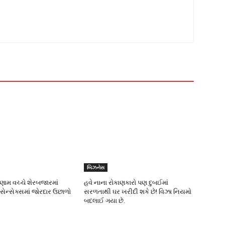
બિઝનેસ
િણામ વચ્ચે શેરબજારમાં
હવે નાના રોકાણકારો પણ દુબઈમાં
 સેન્સેક્સમાં જોરદાર ઉછાળો
સરળતાથી ઘર ખરીદી શકે છે! વિઝા નિયમો
બદલાઈ ગયા છે.