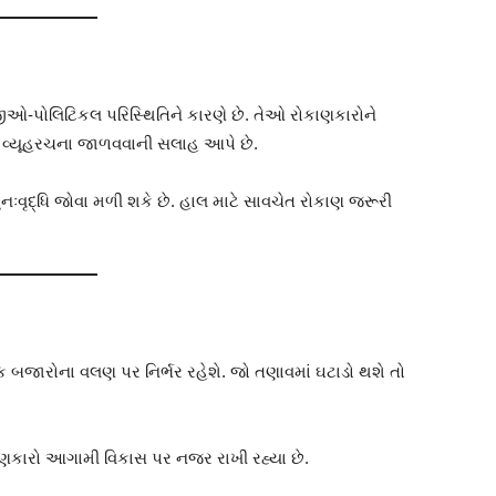
ીઓ-પોલિટિકલ પરિસ્થિતિને કારણે છે. તેઓ રોકાણકારોને
ની વ્યૂહરચના જાળવવાની સલાહ આપે છે.
નઃવૃદ્ધિ જોવા મળી શકે છે. હાલ માટે સાવચેત રોકાણ જરૂરી
વિક બજારોના વલણ પર નિર્ભર રહેશે. જો તણાવમાં ઘટાડો થશે તો
ાણકારો આગામી વિકાસ પર નજર રાખી રહ્યા છે.