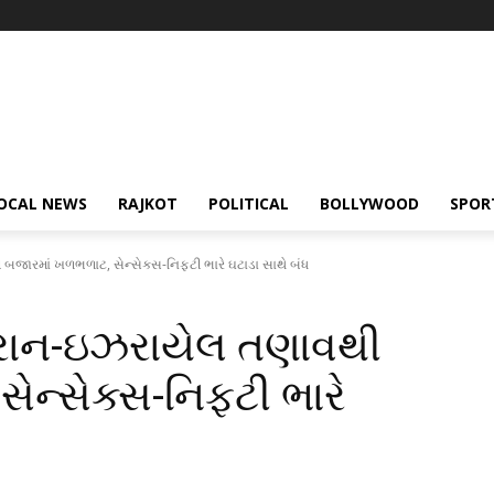
OCAL NEWS
RAJKOT
POLITICAL
BOLLYWOOD
SPOR
 બજારમાં ખળભળાટ, સેન્સેક્સ-નિફ્ટી ભારે ઘટાડા સાથે બંધ
: ઇરાન-ઇઝરાયેલ તણાવથી
ન્સેક્સ-નિફ્ટી ભારે