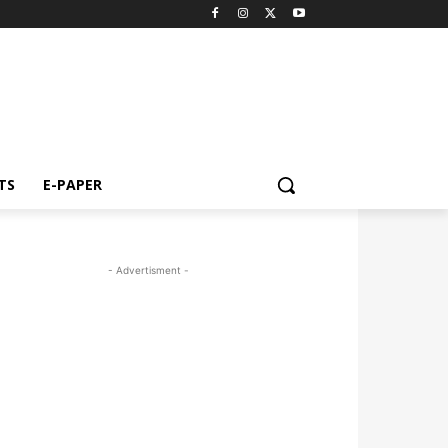
TS
E-PAPER
- Advertisment -