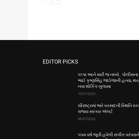
EDITOR PICKS
પપ્પા આને મારી જ નાખો.. પોલીસના
ભાઈ કૃષ્ણસિંહ જાડેજાની હત્યા, થય
નવા શોકિંગ ખુલાસા
10/07/2026
સૌરાષ્ટ્રમાં ભારે વરસાદની સ્થિતિ વચ્
રાજ્ય સરકાર એલર્ટ
08/07/2026
૫૫૦ વર્ષ જૂની હવેલી સંગીત પરંપરાન