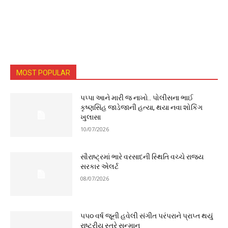
MOST POPULAR
પપ્પા આને મારી જ નાખો.. પોલીસના ભાઈ
કૃષ્ણસિંહ જાડેજાની હત્યા, થયા નવા શોકિંગ
ખુલાસા
10/07/2026
સૌરાષ્ટ્રમાં ભારે વરસાદની સ્થિતિ વચ્ચે રાજ્ય
સરકાર એલર્ટ
08/07/2026
૫૫૦ વર્ષ જૂની હવેલી સંગીત પરંપરાને પ્રાપ્ત થયું
રાષ્ટ્રીય સ્તરે સન્માન