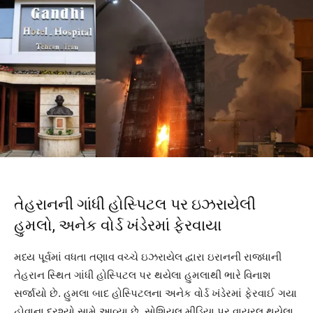
તેહરાનની ગાંધી હોસ્પિટલ પર ઇઝરાયેલી
હુમલો, અનેક વોર્ડ ખંડેરમાં ફેરવાયા
મધ્ય પૂર્વમાં વધતા તણાવ વચ્ચે ઇઝરાયેલ દ્વારા ઇરાનની રાજધાની
તેહરાન સ્થિત ગાંધી હોસ્પિટલ પર થયેલા હુમલાથી ભારે વિનાશ
સર્જાયો છે. હુમલા બાદ હોસ્પિટલના અનેક વોર્ડ ખંડેરમાં ફેરવાઈ ગયા
હોવાના દ્રશ્યો સામે આવ્યા છે. સોશિયલ મીડિયા પર વાયરલ થયેલા