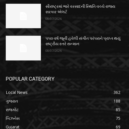
સૌરાષ્ટ્રમાં ભારે વરસાદની સ્થિતિ વચ્ચે રાજ્ય
સરકાર એલર્ટ
08/07/2026
૫૫૦ વર્ષ જૂની હવેલી સંગીત પરંપરાને પ્રાપ્ત થયું
રાષ્ટ્રીય સ્તરે સન્માન
08/07/2026
POPULAR CATEGORY
Local News
362
ગુજરાત
188
રાજકોટ
85
બિઝનેસ
75
Gujarat
69