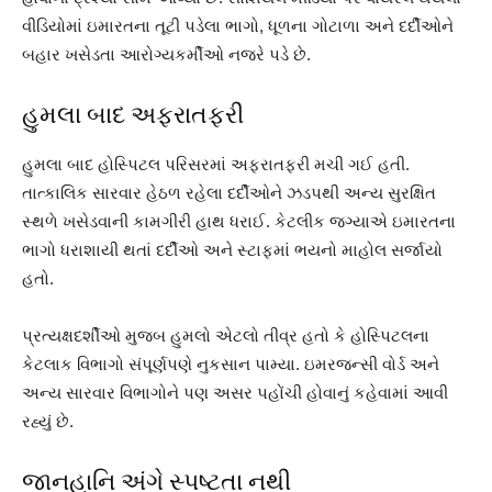
વીડિયોમાં ઇમારતના તૂટી પડેલા ભાગો, ધૂળના ગોટાળા અને દર્દીઓને
બહાર ખસેડતા આરોગ્યકર્મીઓ નજરે પડે છે.
હુમલા બાદ અફરાતફરી
હુમલા બાદ હોસ્પિટલ પરિસરમાં અફરાતફરી મચી ગઈ હતી.
તાત્કાલિક સારવાર હેઠળ રહેલા દર્દીઓને ઝડપથી અન્ય સુરક્ષિત
સ્થળે ખસેડવાની કામગીરી હાથ ધરાઈ. કેટલીક જગ્યાએ ઇમારતના
ભાગો ધરાશાયી થતાં દર્દીઓ અને સ્ટાફમાં ભયનો માહોલ સર્જાયો
હતો.
પ્રત્યક્ષદર્શીઓ મુજબ હુમલો એટલો તીવ્ર હતો કે હોસ્પિટલના
કેટલાક વિભાગો સંપૂર્ણપણે નુકસાન પામ્યા. ઇમરજન્સી વોર્ડ અને
અન્ય સારવાર વિભાગોને પણ અસર પહોંચી હોવાનું કહેવામાં આવી
રહ્યું છે.
જાનહાનિ અંગે સ્પષ્ટતા નથી