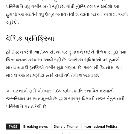
પરિસ્થિતિ વધુ ગંભીર બની રહી છે. ગાંધી હોસ્પિટલ પર થયેલો આ
હુમલો આ સંઘર્ષને વધુ ઉગ્ર બનાવે તેવી શક્યતા વ્યક્ત કરવામાં આવી
રહી છે.
વૈશ્વિક પ્રતિક્રિયા
હોસ્પિટલ જેવી આરોગ્ય સંસ્થા પર હુમલાને લઈને વૈશ્વિક સમુદાયમાં
ચિંતા વ્યક્ત કરવામાં આવી રહી છે. આરોગ્ય સુવિધાઓ પર હુમલો
માનવતાવાદી દ્રષ્ટિએ ગંભીર મુદ્દો ગણાય છે. આગામી દિવસોમાં આ
મામલે આંતરરાષ્ટ્રીય સ્તરે ચર્ચા વધે તેવી શક્યતા છે.
આ ઘટનાએ ફરી એકવાર મધ્ય પૂર્વમાં શાંતિ સ્થાપિત કરવાની
જરૂરિયાત પર ભાર મૂક્યો છે. હાલ સમગ્ર વિશ્વની નજર તેહરાનની
પરિસ્થિતિ પર ટકેલી છે.
TAGS
Breaking news
Donald Trump
International Politics