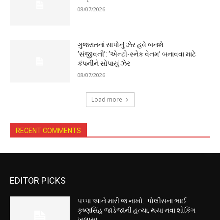
08/07/2026
ગુજરાતનાં સાપોનું ઝેર હવે બનશે
‘સંજીવની’: ‘એન્ટી-સ્નેક વેનમ’ બનાવવા માટે
કંપનીને સોંપાયું ઝેર
08/07/2026
Load more
RECENT COMMENTS
EDITOR PICKS
પપ્પા આને મારી જ નાખો.. પોલીસના ભાઈ
કૃષ્ણસિંહ જાડેજાની હત્યા, થયા નવા શોકિંગ
ખુલાસા