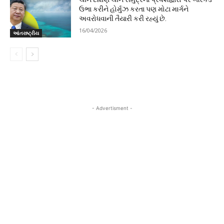
ઉભા કરીને હોર્મુઝ કરતા પણ મોટા માર્ગને
અવરોધવાની તૈયારી કરી રહ્યું છે.
16/04/2026
આંતરાષ્ટ્રીય
- Advertisment -