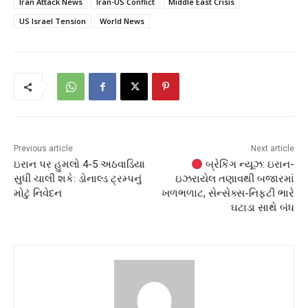
Iran Attack News
Iran-US Conflict
Middle East Crisis
US Israel Tension
World News
Previous article
Next article
ઇરાન પર હુમલો 4-5 અઠવાડિયા
બ્રેકિંગ ન્યૂઝ: ઇરાન-
સુધી ચાલી શકે: ડોનાલ્ડ ટ્રમ્પનું
ઇઝરાયેલ તણાવથી બજારમાં
મોટું નિવેદન
ખળભળાટ, સેન્સેક્સ-નિફ્ટી ભારે
ઘટાડા સાથે બંધ