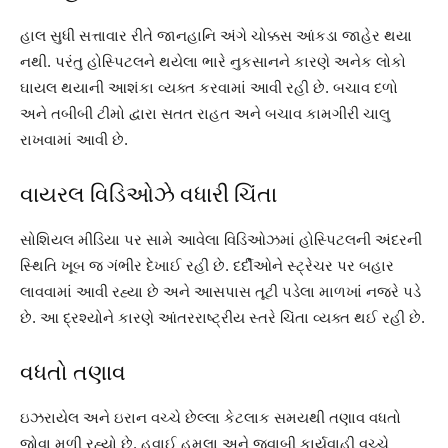
હાલ સુધી સત્તાવાર રીતે જાનહાનિ અંગે ચોક્કસ આંકડા જાહેર થયા
નથી. પરંતુ હોસ્પિટલને થયેલા ભારે નુકસાનને કારણે અનેક લોકો
ઘાયલ થયાની આશંકા વ્યક્ત કરવામાં આવી રહી છે. બચાવ દળો
અને તબીબી ટીમો દ્વારા સતત રાહત અને બચાવ કામગીરી ચાલુ
રાખવામાં આવી છે.
વાયરલ વિડિઓઝે વધારી ચિંતા
સોશિયલ મીડિયા પર સામે આવેલા વિડિઓઝમાં હોસ્પિટલની અંદરની
સ્થિતિ ખૂબ જ ગંભીર દેખાઈ રહી છે. દર્દીઓને સ્ટ્રેચર પર બહાર
લાવવામાં આવી રહ્યા છે અને આસપાસ તૂટી પડેલા માળખાં નજરે પડે
છે. આ દ્રશ્યોને કારણે આંતરરાષ્ટ્રીય સ્તરે ચિંતા વ્યક્ત થઈ રહી છે.
વધતો તણાવ
ઇઝરાયેલ અને ઇરાન વચ્ચે છેલ્લા કેટલાક સમયથી તણાવ વધતો
જોવા મળી રહ્યો છે. હવાઈ હુમલા અને જવાબી કાર્યવાહી વચ્ચે