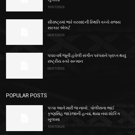
10/07/2026
સૌરાષ્ટ્રમાં ભારે વરસાદની સ્થિતિ વચ્ચે રાજ્ય
સરકાર એલર્ટ
08/07/2026
૫૫૦ વર્ષ જૂની હવેલી સંગીત પરંપરાને પ્રાપ્ત થયું
રાષ્ટ્રીય સ્તરે સન્માન
08/07/2026
POPULAR POSTS
પપ્પા આને મારી જ નાખો.. પોલીસના ભાઈ
કૃષ્ણસિંહ જાડેજાની હત્યા, થયા નવા શોકિંગ
ખુલાસા
10/07/2026