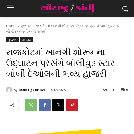
Home
ગુજરાત
રાજકોટમાં ખાનગી શોરૂમના ઉદ્ઘાટન પ્રસંગે બૉલીવુડ સ્ટાર
બોબી દેઓલની ભવ્ય હાજરી
ગુજરાત
રાષ્ટ્રીય
રાજકોટમાં ખાનગી શોરૂમના
ઉદ્ઘાટન પ્રસંગે બૉલીવુડ સ્ટાર
બોબી દેઓલની ભવ્ય હાજરી
By
ashok gadhavi
23/12/2025
101
0