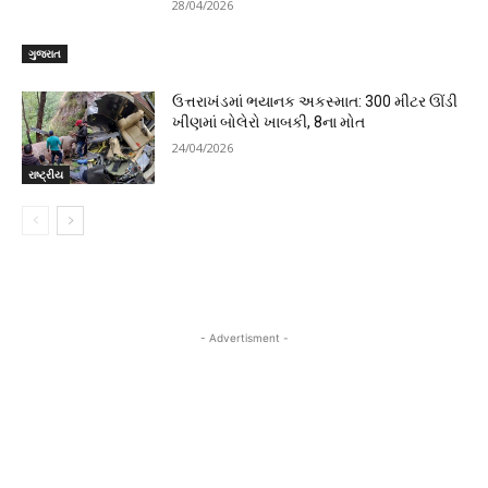
28/04/2026
ગુજરાત
ઉત્તરાખંડમાં ભયાનક અકસ્માત: 300 મીટર ઊંડી
ખીણમાં બોલેરો ખાબકી, 8ના મોત
24/04/2026
રાષ્ટ્રીય
- Advertisment -