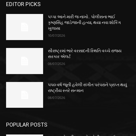
EDITOR PICKS
પપ્પા આને મારી જ નાખો.. પોલીસના ભાઈ
કૃષ્ણસિંહ જાડેજાની હત્યા, થયા નવા શોકિંગ
ખુલાસા
10/07/2026
સૌરાષ્ટ્રમાં ભારે વરસાદની સ્થિતિ વચ્ચે રાજ્ય
સરકાર એલર્ટ
08/07/2026
૫૫૦ વર્ષ જૂની હવેલી સંગીત પરંપરાને પ્રાપ્ત થયું
રાષ્ટ્રીય સ્તરે સન્માન
08/07/2026
POPULAR POSTS