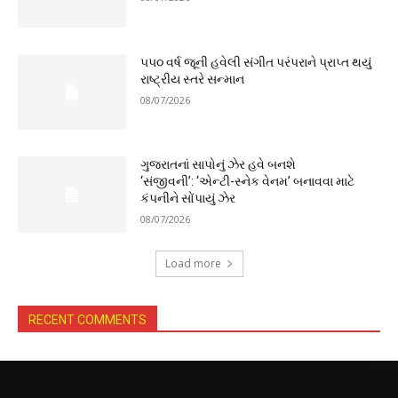
૫૫૦ વર્ષ જૂની હવેલી સંગીત પરંપરાને પ્રાપ્ત થયું
રાષ્ટ્રીય સ્તરે સન્માન
08/07/2026
ગુજરાતનાં સાપોનું ઝેર હવે બનશે
‘સંજીવની’: ‘એન્ટી-સ્નેક વેનમ’ બનાવવા માટે
કંપનીને સોંપાયું ઝેર
08/07/2026
Load more
RECENT COMMENTS