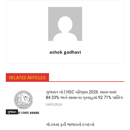
ashok gadhavi
RELATED ARTICLES
ગુજરાત બોર્ડ HSC પરિણામ 2026: સાયન્સમાં
84.33% અને સામાન્ય પ્રવાહમાં 92.71% પાસિંગ
04/05/2026
ગુજરાત
ગોંડલમાં ફરી ભાજપનો દબદબો