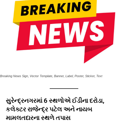
Breaking News Sign, Vector Template, Banner, Label, Poster, Sticker, Text
સુરેન્દ્રનગરમાં 6 સ્થળોએ ઈડીના દરોડા,
કલેક્ટર રાજેન્દ્ર પટેલ અને નાયબ
મામલતદારના સ્થળે તપાસ