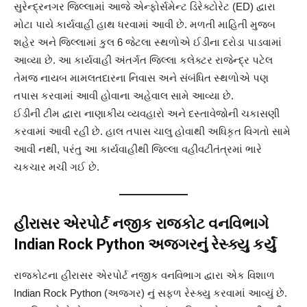
સુરેન્દ્રનગર જિલ્લામાં આજે એન્ફોર્સમેન્ટ ડિરેક્ટોરેટ (ED) દ્વારા
મોટા પાયે કાર્યવાહી હાથ ધરવામાં આવી છે. મળતી માહિતી મુજબ
શહેર અને જિલ્લામાં કુલ 6 જેટલા સ્થળોએ ઈડીના દરોડા પાડવામાં
આવ્યા છે. આ કાર્યવાહી અંતર્ગત જિલ્લા કલેક્ટર રાજેન્દ્ર પટેલ
તેમજ નાયબ મામલતદારના નિવાસ અને સંબંધિત સ્થળોએ પણ
તપાસ કરવામાં આવી હોવાના અહેવાલ સામે આવ્યા છે.
ઈડીની ટીમ દ્વારા નાણાકીય વ્યવહારો અને દસ્તાવેજોની ચકાસણી
કરવામાં આવી રહી છે. હાલ તપાસ ચાલુ હોવાથી અધિકૃત વિગતો સામે
આવી નથી, પરંતુ આ કાર્યવાહીથી જિલ્લા વહીવટીતંત્રમાં ભારે
ચકચાર મચી ગઈ છે.
હીરાસર એરપોર્ટ નજીક રાજકોટ વનવિભાગે
Indian Rock Python અજગરનું રેસ્ક્યુ કર્યું
રાજકોટના હીરાસર એરપોર્ટ નજીક વનવિભાગ દ્વારા એક વિશાળ
Indian Rock Python (અજગર) નું સફળ રેસ્ક્યુ કરવામાં આવ્યું છે.