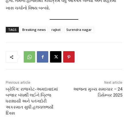
હતો. તેમની હાજરીથી કાર્યક્રમ વધુ આકર્ષક બન્યો અને શહેરમાં
ખાસ ચર્ચાનો વિષય બન્યો.
TAGS
Breaking news
rajkot
Surendra nagar
Previous article
Next article
બ્રેકિંગ: રાજકોટ-અમદાવાદમાં
આજના મુખ્ય સમાચાર – 24
બજાર બંધથી લઈને બ્રિજ
ડિસેમ્બર 2025
ધરાશાયી અને પતંગદોરી
અકસ્માત સુધી હલચલભર્યો
દિવસ