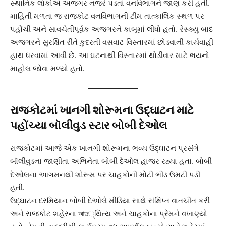
સ્થાનિક લોકોએ અજગર નજરે પડતાં વનવિભાગને જાણ કરી હતી.
માહિતી મળતા જ રાજકોટ વનવિભાગની ટીમ તાત્કાલિક સ્થળ પર
પહોંચી અને સાવચેતીપૂર્વક અજગરને કાબૂમાં લીધો હતો. રેસ્ક્યુ બાદ
અજગરને સુરક્ષિત રીતે કુદરતી વસવાટ વિસ્તારમાં છોડવાની કાર્યવાહી
હાથ ધરવામાં આવી છે. આ ઘટનાથી વિસ્તારમાં થોડીવાર માટે ભયનો
માહોલ જોવા મળ્યો હતો.
રાજકોટમાં ખાનગી શોરૂમના ઉદ્ઘાટન માટે
પહોંચ્યા બૉલીવુડ સ્ટાર બોબી દેઓલ
રાજકોટમાં આજે એક ખાનગી શોરૂમના ભવ્ય ઉદ્ઘાટન પ્રસંગે
બૉલીવુડના જાણીતા અભિનેતા બોબી દેઓલ હાજર રહ્યા હતા. બોબી
દેઓલના આગમનથી શોરૂમ પર ચાહકોની મોટી ભીડ ઉમટી પડી
હતી.
ઉદ્ઘાટન દરમિયાન બોબી દેઓલે મીડિયા સાથે સંક્ષિપ્ત વાતચીત કરી
અને રાજકોટ શહેરના আত્થિત્ય અને ચાહકોના પ્રેમને વખાણ્યો