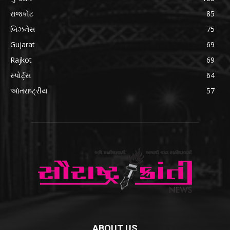
રાજકોટ
85
બિઝનેસ
75
Gujarat
69
Rajkot
69
સ્પોર્ટ્સ
64
આંતરાષ્ટ્રીય
57
ABOUT US