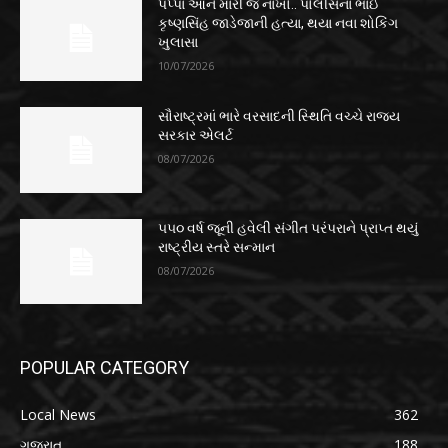
પપ્પા આને મારી જ નાખો.. પોલીસના ભાઈ
કૃષ્ણસિંહ જાડેજાની હત્યા, થયા નવા શોકિંગ
ખુલાસા
10/07/2026
સૌરાષ્ટ્રમાં ભારે વરસાદની સ્થિતિ વચ્ચે રાજ્ય
સરકાર એલર્ટ
08/07/2026
૫૫૦ વર્ષ જૂની હવેલી સંગીત પરંપરાને પ્રાપ્ત થયું
રાષ્ટ્રીય સ્તરે સન્માન
08/07/2026
POPULAR CATEGORY
Local News
362
ગુજરાત
188