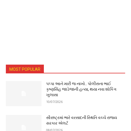
MOST POPULAR
પપ્પા આને મારી જ નાખો.. પોલીસના ભાઈ
કૃષ્ણસિંહ જાડેજાની હત્યા, થયા નવા શોકિંગ
ખુલાસા
10/07/2026
સૌરાષ્ટ્રમાં ભારે વરસાદની સ્થિતિ વચ્ચે રાજ્ય
સરકાર એલર્ટ
08/07/2026