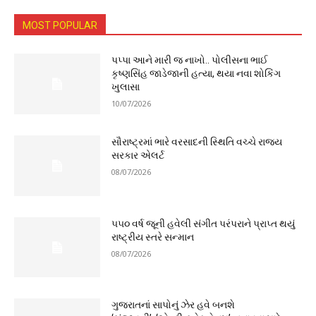
MOST POPULAR
પપ્પા આને મારી જ નાખો.. પોલીસના ભાઈ
કૃષ્ણસિંહ જાડેજાની હત્યા, થયા નવા શોકિંગ
ખુલાસા
10/07/2026
સૌરાષ્ટ્રમાં ભારે વરસાદની સ્થિતિ વચ્ચે રાજ્ય
સરકાર એલર્ટ
08/07/2026
૫૫૦ વર્ષ જૂની હવેલી સંગીત પરંપરાને પ્રાપ્ત થયું
રાષ્ટ્રીય સ્તરે સન્માન
08/07/2026
ગુજરાતનાં સાપોનું ઝેર હવે બનશે