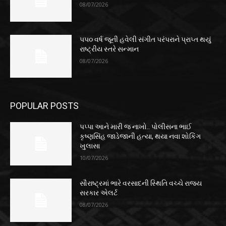
08/07/2026
૫૫૦ વર્ષ જૂની હવેલી સંગીત પરંપરાને પ્રાપ્ત થયું
રાષ્ટ્રીય સ્તરે સન્માન
08/07/2026
POPULAR POSTS
પપ્પા આને મારી જ નાખો.. પોલીસના ભાઈ
કૃષ્ણસિંહ જાડેજાની હત્યા, થયા નવા શોકિંગ
ખુલાસા
10/07/2026
સૌરાષ્ટ્રમાં ભારે વરસાદની સ્થિતિ વચ્ચે રાજ્ય
સરકાર એલર્ટ
08/07/2026