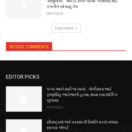
‘સંજીવની’: ‘એન્ટી-સ્નેક વેનમ’ બનાવવા માટે
કંપનીને સોંપાયું ઝેર
08/07/2026
Load more
RECENT COMMENTS
EDITOR PICKS
પપ્પા આને મારી જ નાખો.. પોલીસના ભાઈ
કૃષ્ણસિંહ જાડેજાની હત્યા, થયા નવા શોકિંગ
ખુલાસા
10/07/2026
સૌરાષ્ટ્રમાં ભારે વરસાદની સ્થિતિ વચ્ચે રાજ્ય
સરકાર એલર્ટ