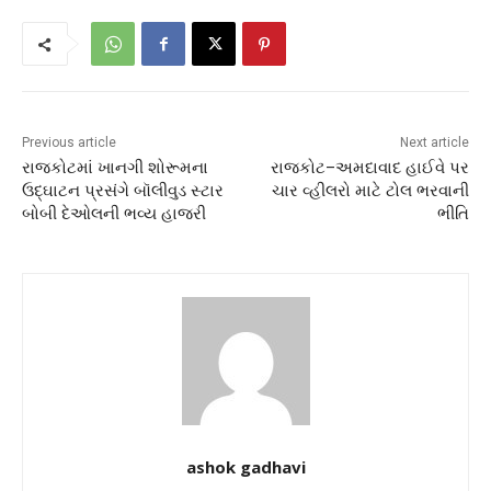
Previous article
Next article
રાજકોટમાં ખાનગી શોરૂમના
રાજકોટ–અમદાવાદ હાઈવે પર
ઉદ્ઘાટન પ્રસંગે બૉલીવુડ સ્ટાર
ચાર વ્હીલરો માટે ટોલ ભરવાની
બોબી દેઓલની ભવ્ય હાજરી
ભીતિ
ashok gadhavi