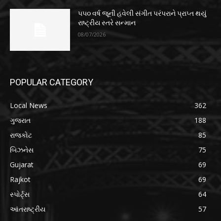
૫૫૦ વર્ષ જૂની હવેલી સંગીત પરંપરાને પ્રાપ્ત થયું
રાષ્ટ્રીય સ્તરે સન્માન
08/07/2026
POPULAR CATEGORY
Local News
362
ગુજરાત
188
રાજકોટ
85
બિઝનેસ
75
Gujarat
69
Rajkot
69
સ્પોર્ટ્સ
64
આંતરાષ્ટ્રીય
57