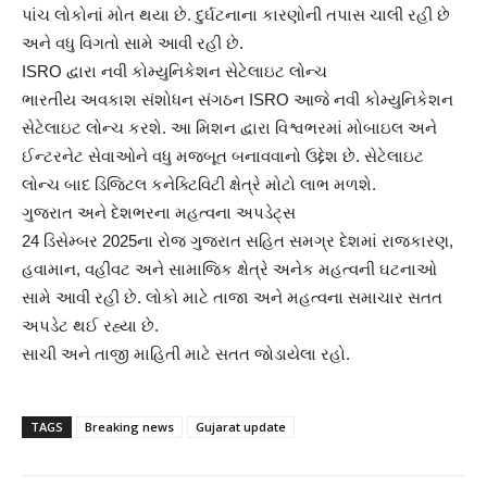
પાંચ લોકોનાં મોત થયા છે. દુર્ઘટનાના કારણોની તપાસ ચાલી રહી છે
અને વધુ વિગતો સામે આવી રહી છે.
ISRO દ્વારા નવી કોમ્યુનિકેશન સેટેલાઇટ લોન્ચ
ભારતીય અવકાશ સંશોધન સંગઠન ISRO આજે નવી કોમ્યુનિકેશન
સેટેલાઇટ લોન્ચ કરશે. આ મિશન દ્વારા વિશ્વભરમાં મોબાઇલ અને
ઈન્ટરનેટ સેવાઓને વધુ મજબૂત બનાવવાનો ઉદ્દેશ છે. સેટેલાઇટ
લોન્ચ બાદ ડિજિટલ કનેક્ટિવિટી ક્ષેત્રે મોટો લાભ મળશે.
ગુજરાત અને દેશભરના મહત્વના અપડેટ્સ
24 ડિસેમ્બર 2025ના રોજ ગુજરાત સહિત સમગ્ર દેશમાં રાજકારણ,
હવામાન, વહીવટ અને સામાજિક ક્ષેત્રે અનેક મહત્વની ઘટનાઓ
સામે આવી રહી છે. લોકો માટે તાજા અને મહત્વના સમાચાર સતત
અપડેટ થઈ રહ્યા છે.
સાચી અને તાજી માહિતી માટે સતત જોડાયેલા રહો.
TAGS
Breaking news
Gujarat update