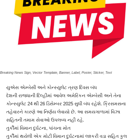
Breaking News Sign, Vector Template, Banner, Label, Poster, Sticker, Text
યુએસ એમ્બેસી અને કોન્સ્યુલેટ ત્રણ દિવસ બંધ
દેશની રાજધાની દિલ્હીમાં આવેલ અમેરિકન એમ્બેસી અને તેના
કોન્સ્યુલેટ 24 થી 26 ડિસેમ્બર 2025 સુધી બંધ રહેશે. ક્રિસમસના
તહેવારને કારણે આ નિર્ણય લેવાયો છે. આ સમયગાળામાં વિઝા
સહિતની તમામ સેવાઓ ઉપલબ્ધ નહીં રહે.
તુર્કીમાં વિમાન દુર્ઘટના, પાંચના મોત
તુર્કીમાં થયેલી એક મોટી વિમાન દુર્ઘટનામાં લશ્કરી વડા સહિત કુલ