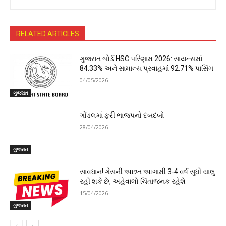
RELATED ARTICLES
ગુજરાત બોર્ડ HSC પરિણામ 2026: સાયન્સમાં
84.33% અને સામાન્ય પ્રવાહમાં 92.71% પાસિંગ
04/05/2026
ગુજરાત
ગોંડલમાં ફરી ભાજપનો દબદબો
28/04/2026
ગુજરાત
સાવધાન! ગેસની અછત આગામી 3-4 વર્ષ સુધી ચાલુ
રહી શકે છે, અહેવાલો ચિંતાજનક રહેશે
15/04/2026
ગુજરાત