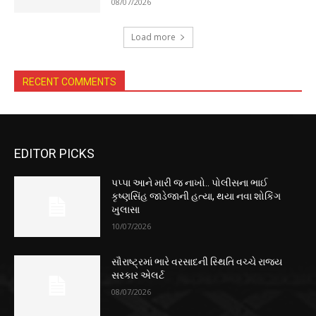
08/07/2026
Load more
RECENT COMMENTS
EDITOR PICKS
પપ્પા આને મારી જ નાખો.. પોલીસના ભાઈ
કૃષ્ણસિંહ જાડેજાની હત્યા, થયા નવા શોકિંગ
ખુલાસા
10/07/2026
સૌરાષ્ટ્રમાં ભારે વરસાદની સ્થિતિ વચ્ચે રાજ્ય
સરકાર એલર્ટ
08/07/2026