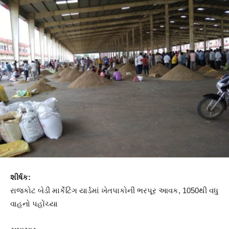
શીર્ષક:
રાજકોટ બેડી માર્કેટિંગ યાર્ડમાં ખેતપાકોની ભરપૂર આવક, 1050થી વધુ
વાહનો પહોંચ્યા