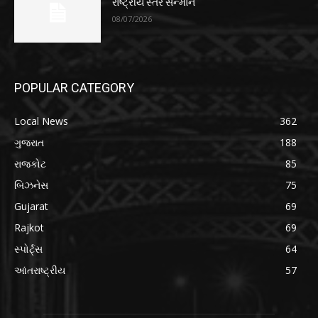
રાષ્ટ્રીય સ્તરે સન્માન
08/07/2026
POPULAR CATEGORY
Local News
362
ગુજરાત
188
રાજકોટ
85
બિઝનેસ
75
Gujarat
69
Rajkot
69
સ્પોર્ટ્સ
64
આંતરાષ્ટ્રીય
57