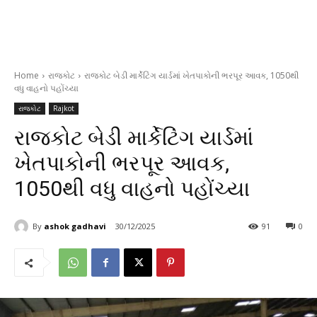
Home
રાજકોટ
રાજકોટ બેડી માર્કેટિંગ યાર્ડમાં ખેતપાકોની ભરપૂર આવક, 1050થી
વધુ વાહનો પહોંચ્યા
રાજકોટ
Rajkot
રાજકોટ બેડી માર્કેટિંગ યાર્ડમાં
ખેતપાકોની ભરપૂર આવક,
1050થી વધુ વાહનો પહોંચ્યા
By
ashok gadhavi
30/12/2025
91
0