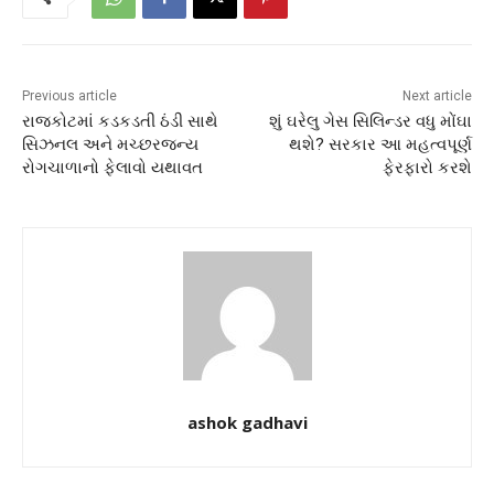
Previous article
Next article
રાજકોટમાં કડકડતી ઠંડી સાથે
શું ઘરેલુ ગેસ સિલિન્ડર વધુ મોંઘા
સિઝનલ અને મચ્છરજન્ય
થશે? સરકાર આ મહત્વપૂર્ણ
રોગચાળાનો ફેલાવો યથાવત
ફેરફારો કરશે
ashok gadhavi