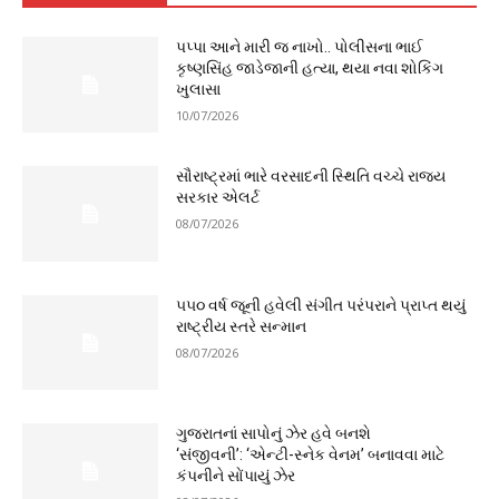
પપ્પા આને મારી જ નાખો.. પોલીસના ભાઈ
કૃષ્ણસિંહ જાડેજાની હત્યા, થયા નવા શોકિંગ
ખુલાસા
10/07/2026
સૌરાષ્ટ્રમાં ભારે વરસાદની સ્થિતિ વચ્ચે રાજ્ય
સરકાર એલર્ટ
08/07/2026
૫૫૦ વર્ષ જૂની હવેલી સંગીત પરંપરાને પ્રાપ્ત થયું
રાષ્ટ્રીય સ્તરે સન્માન
08/07/2026
ગુજરાતનાં સાપોનું ઝેર હવે બનશે
‘સંજીવની’: ‘એન્ટી-સ્નેક વેનમ’ બનાવવા માટે
કંપનીને સોંપાયું ઝેર