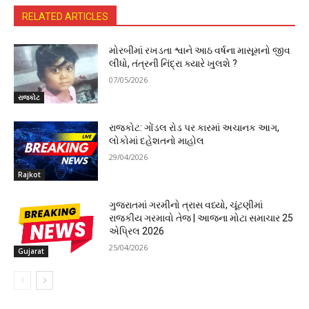
RELATED ARTICLES
મોરબીમાં રખડતા શ્વાને આઠ વર્ષના માસૂમનો જીવ
લીધો, તંત્રની નિંદ્રા ક્યારે ખુલશે ?
07/05/2026
રાજકોટ
રાજકોટ: ગોંડલ રોડ પર કારમાં અચાનક આગ,
લોકોમાં દહેશતનો માહોલ
29/04/2026
Rajkot
ગુજરાતમાં ગરમીનો ત્રાસ વધ્યો, ચૂંટણીમાં
રાજકીય ગરમાવો તેજ | આજના મોટા સમાચાર 25
એપ્રિલ 2026
25/04/2026
Gujarat