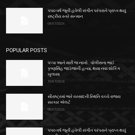
૫૫૦ વર્ષ જૂની હવેલી સંગીત પરંપરાને પ્રાપ્ત થયું
રાષ્ટ્રીય સ્તરે સન્માન
08/07/2026
POPULAR POSTS
પપ્પા આને મારી જ નાખો.. પોલીસના ભાઈ
કૃષ્ણસિંહ જાડેજાની હત્યા, થયા નવા શોકિંગ
ખુલાસા
10/07/2026
સૌરાષ્ટ્રમાં ભારે વરસાદની સ્થિતિ વચ્ચે રાજ્ય
સરકાર એલર્ટ
08/07/2026
૫૫૦ વર્ષ જૂની હવેલી સંગીત પરંપરાને પ્રાપ્ત થયું