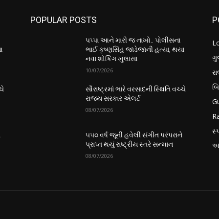
POPULAR POSTS
P
પપ્પા આને મારી જ નાખો.. પોલીસના
L
ા
ભાઈ કૃષ્ણસિંહ જાડેજાની હત્યા, થયા
ગુ
નવા શોકિંગ ખુલાસા
10/07/2026
ર
બ
ચે
સૌરાષ્ટ્રમાં ભારે વરસાદની સ્થિતિ વચ્ચે
રાજ્ય સરકાર એલર્ટ
Gu
08/07/2026
Ra
સ્પ
ે
૫૫૦ વર્ષ જૂની હવેલી સંગીત પરંપરાને
પ્રાપ્ત થયું રાષ્ટ્રીય સ્તરે સન્માન
આં
08/07/2026