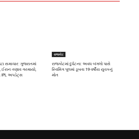
રાજકોટ
મોટા સમાચાર: ગુજરાતમાં
રાજકોટમાં દુર્ઘટના: અવધ બંગલો પાસે
તા, ઈરાન તણાવ ગરમાયો,
સ્વિમિંગ પૂલમાં ડૂબતા 19 વર્ષીય યુવકનું
 IPL અપડેટ્સ
મોત