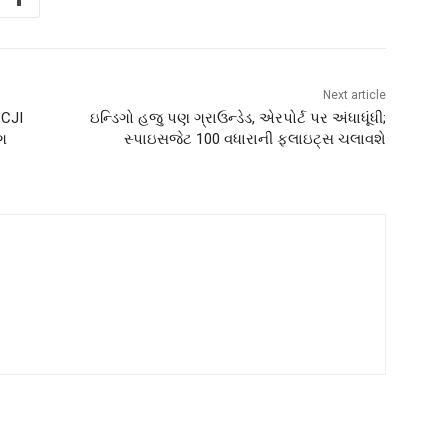
Next article
 CJI
ઇન્ડિગો હજુ પણ ગ્રાઉન્ડેડ, એરપોર્ટ પર અંધાધૂંધી;
ંગ
સ્પાઇસજેટ 100 વધારાની ફ્લાઇટ્સ ચલાવશે