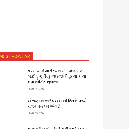
MOST POPULAR
પપ્પા આને મારી જ નાખો.. પોલીસના
ભાઈ કૃષ્ણસિંહ જાડેજાની હત્યા, થયા
નવા શોકિંગ ખુલાસા
10/07/2026
સૌરાષ્ટ્રમાં ભારે વરસાદની સ્થિતિ વચ્ચે
રાજ્ય સરકાર એલર્ટ
08/07/2026