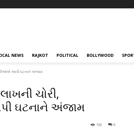
OCAL NEWS
RAJKOT
POLITICAL
BOLLYWOOD
SPOR
નીધારીઓએ આપી ઘટનાને અંજામ
 લાખની ચોરી,
ી ઘટનાને અંજામ
133
0