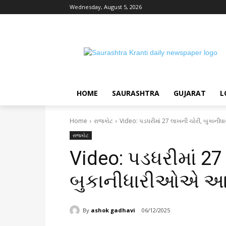
Wednesday, August 5, 2026
HOME
SAURASHTRA
GUJARAT
L
Home
રાજકોટ
Video: પડધરીમાં 27 લાખની ચોરી, બુકા
રાજકોટ
Video: પડધરીમાં 27
બુકાનીધારીઓએ આપ
By
ashok gadhavi
06/12/2025