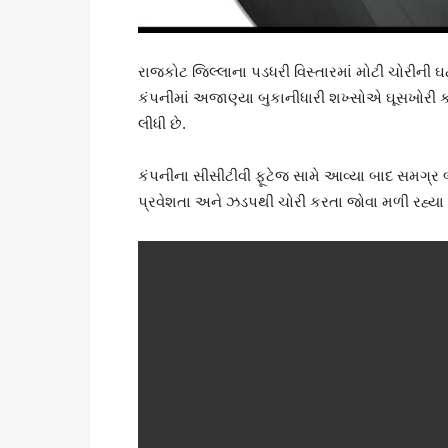
રાજકોટ જિલ્લાના પડધરી વિસ્તારમાં મોટી ચોરીની 
કંપનીમાં અજાણ્યા બુકાનીધારી શખ્સોએ ઘૂસખોરી
લીધી છે.
કંપનીના સીસીટીવી ફૂટેજ સામે આવ્યા બાદ સમગ્ર બન
પ્રવેશતા અને ઝડપથી ચોરી કરતા જોવા મળી રહ્યા