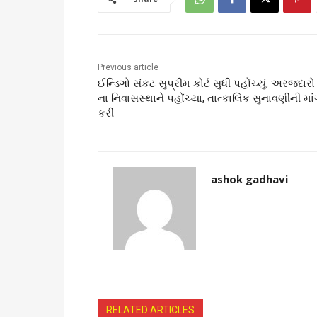
Previous article
ઈન્ડિગો સંકટ સુપ્રીમ કોર્ટ સુધી પહોંચ્યું, અરજદારો
ના નિવાસસ્થાને પહોંચ્યા, તાત્કાલિક સુનાવણીની મા
કરી
ashok gadhavi
RELATED ARTICLES