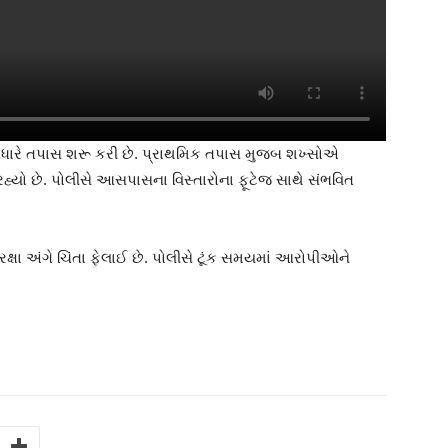
આધારે તપાસ શરૂ કરી છે. પ્રાથમિક તપાસ મુજબ શખ્સોએ
રહ્યો છે. પોલીસે આસપાસના વિસ્તારોના ફૂટેજ સાથે સંભવિત
ષા અંગે ચિંતા ફેલાઈ છે. પોલીસે ટૂંક સમયમાં આરોપીઓને
.