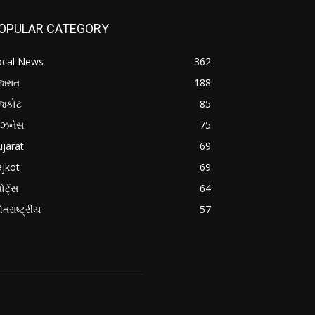
OPULAR CATEGORY
ocal News
362
જરાત
188
ાજકોટ
85
િઝનેસ
75
jarat
69
jkot
69
ોર્ટ્સ
64
તરાષ્ટ્રીય
57