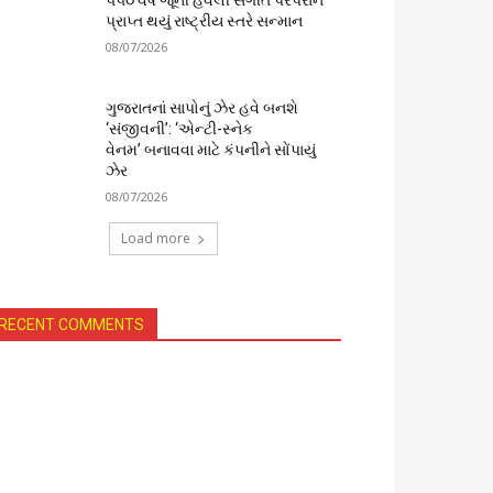
૫૫૦ વર્ષ જૂની હવેલી સંગીત પરંપરાને
પ્રાપ્ત થયું રાષ્ટ્રીય સ્તરે સન્માન
08/07/2026
ગુજરાતનાં સાપોનું ઝેર હવે બનશે
‘સંજીવની’: ‘એન્ટી-સ્નેક
વેનમ’ બનાવવા માટે કંપનીને સોંપાયું
ઝેર
08/07/2026
Load more
RECENT COMMENTS