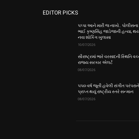
EDITOR PICKS
પપ્પા આને મારી જ નાખો.. પોલીસના
ભાઈ કૃષ્ણસિંહ જાડેજાની હત્યા, થય
નવા શોકિંગ ખુલાસા
10/07/2026
સૌરાષ્ટ્રમાં ભારે વરસાદની સ્થિતિ વચ્
રાજ્ય સરકાર એલર્ટ
08/07/2026
૫૫૦ વર્ષ જૂની હવેલી સંગીત પરંપરાન
પ્રાપ્ત થયું રાષ્ટ્રીય સ્તરે સન્માન
08/07/2026