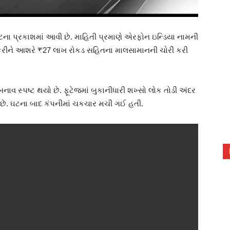
ઘટના પ્રકાશમાં આવી છે. માહિતી પ્રમાણે એરફોન ઇન્ડિયા નામની
 કરીને આશરે ₹27 લાખ રોકડ સહિતના માલસામાનની ચોરી કરી
ાવ સ્પષ્ટ થયો છે. ફૂટેજમાં બુકાનીધારી શખ્સો લોક તોડી અંદર
 છે. ઘટના બાદ કંપનીમાં ચકચાર મચી ગઈ હતી.