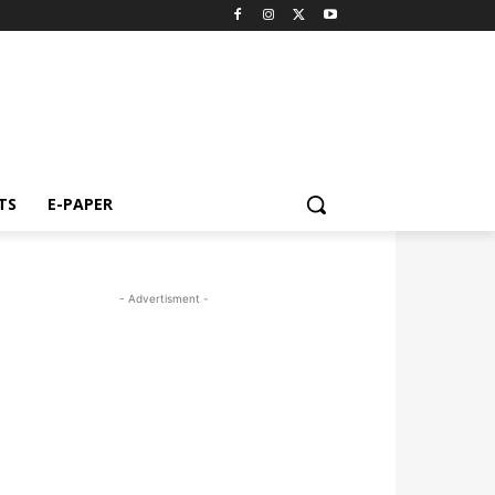
TS
E-PAPER
- Advertisment -