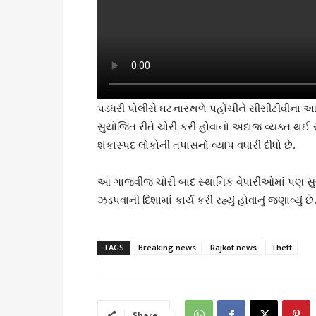
પડધરી પોલીસે ઘટનાસ્થળે પહોંચીને સીસીટીવીના 
સુયોજિત રીતે ચોરી કરી હોવાનો અંદાજ વ્યક્ત થઈ 
શંકાસ્પદ લોકોની તપાસનો વ્યાપ વધારી દીધો છે.
આ ગાજવીજ ચોરી બાદ સ્થાનિક વેપારીઓમાં પણ સુરક્
ઝડપવાની દિશામાં કાર્ય કરી રહ્યું હોવાનું જણાવ્યું છે
TAGS
Breaking news
Rajkot news
Theft
Share