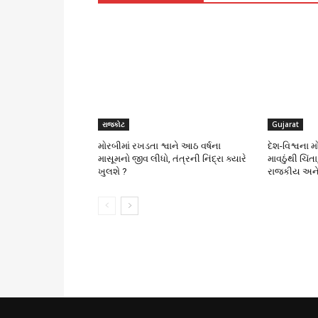
રાજકોટ
Gujarat
મોરબીમાં રખડતા શ્વાને આઠ વર્ષના
દેશ-વિશ્વના 
માસૂમનો જીવ લીધો, તંત્રની નિંદ્રા ક્યારે
માવઠુંથી ચિં
ખુલશે ?
રાજકીય અને