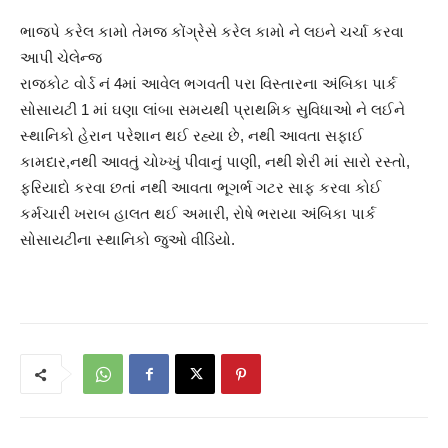
ભાજપે કરેલ કામો તેમજ કોંગ્રેસે કરેલ કામો ને લઇને ચર્ચા કરવા
આપી ચેલેન્જ
રાજકોટ વોર્ડ નં 4માં આવેલ ભગવતી પરા વિસ્તારના અંબિકા પાર્ક
સોસાયટી 1 માં ઘણા લાંબા સમયથી પ્રાથમિક સુવિધાઓ ને લઈને
સ્થાનિકો હેરાન પરેશાન થઈ રહ્યા છે, નથી આવતા સફાઈ
કામદાર,નથી આવતું ચોખ્ખું પીવાનું પાણી, નથી શેરી માં સારો રસ્તો,
ફરિયાદો કરવા છતાં નથી આવતા ભૂગર્ભ ગટર સાફ કરવા કોઈ
કર્મચારી ખરાબ હાલત થઈ અમારી, રોષે ભરાયા અંબિકા પાર્ક
સોસાયટીના સ્થાનિકો જુઓ વીડિયો.