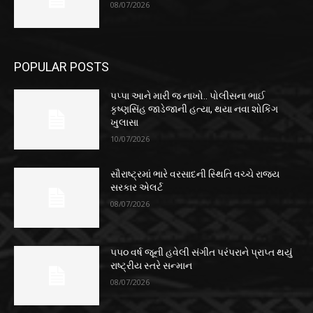
08/07/2026
POPULAR POSTS
પપ્પા આને મારી જ નાખો.. પોલીસના ભાઈ
કૃષ્ણસિંહ જાડેજાની હત્યા, થયા નવા શોકિંગ
ખુલાસા
10/07/2026
સૌરાષ્ટ્રમાં ભારે વરસાદની સ્થિતિ વચ્ચે રાજ્ય
સરકાર એલર્ટ
08/07/2026
૫૫૦ વર્ષ જૂની હવેલી સંગીત પરંપરાને પ્રાપ્ત થયું
રાષ્ટ્રીય સ્તરે સન્માન
08/07/2026