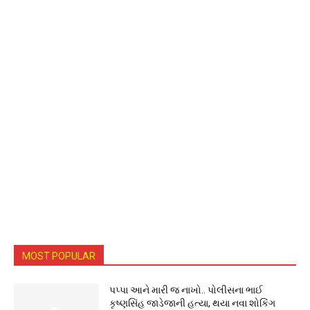
MOST POPULAR
પપ્પા આને મારી જ નાખો.. પોલીસના ભાઈ
કૃષ્ણસિંહ જાડેજાની હત્યા, થયા નવા શોકિંગ