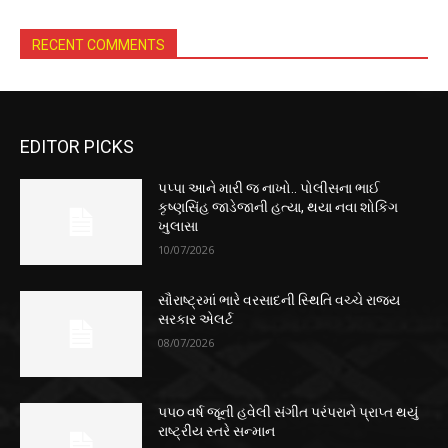
RECENT COMMENTS
EDITOR PICKS
પપ્પા આને મારી જ નાખો.. પોલીસના ભાઈ
કૃષ્ણસિંહ જાડેજાની હત્યા, થયા નવા શોકિંગ
ખુલાસા
10/07/2026
સૌરાષ્ટ્રમાં ભારે વરસાદની સ્થિતિ વચ્ચે રાજ્ય
સરકાર એલર્ટ
08/07/2026
૫૫૦ વર્ષ જૂની હવેલી સંગીત પરંપરાને પ્રાપ્ત થયું
રાષ્ટ્રીય સ્તરે સન્માન