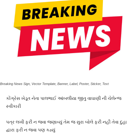
Breaking News Sign, Vector Template, Banner, Label, Poster, Sticker, Text
કોંગ્રેસ ખેડૂત નેતા પાલભાઈ આંબલીયા જીતુ વાઘાણી ની ચેલેન્જ
સ્વીકારી
પત્ર લખી ફરી ન જવા જણાવ્યું તેમ જ સુરા બોલે ફરી નહીં તેવા દુહા
દ્વારા ફરી ન જવા પણ કહ્યું