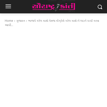
Home
ગુજરાત
ભાજપે કરેલ કામો તેમજ કોંગ્રેસે કરેલ કામો ને લઇને ચર્ચા કરવા
આપી...