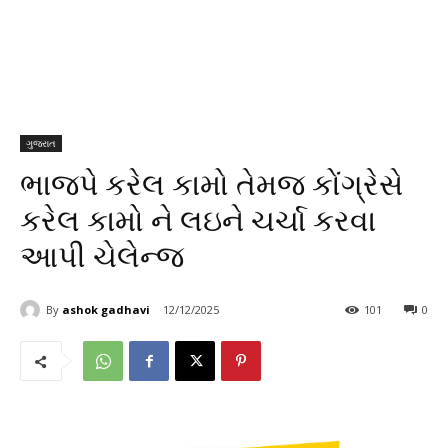
ગુજરાત
ભાજપે કરેલ કામો તેમજ કોંગ્રેસે
કરેલ કામો ને લઇને ચર્ચા કરવા
આપી ચેલેન્જ
By
ashok gadhavi
12/12/2025
101
0