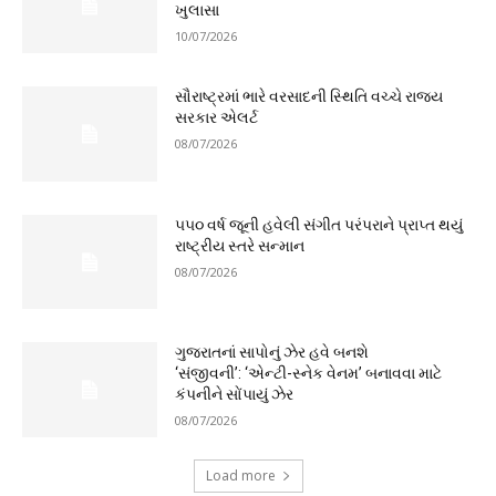
ખુલાસા
10/07/2026
સૌરાષ્ટ્રમાં ભારે વરસાદની સ્થિતિ વચ્ચે રાજ્ય
સરકાર એલર્ટ
08/07/2026
૫૫૦ વર્ષ જૂની હવેલી સંગીત પરંપરાને પ્રાપ્ત થયું
રાષ્ટ્રીય સ્તરે સન્માન
08/07/2026
ગુજરાતનાં સાપોનું ઝેર હવે બનશે
‘સંજીવની’: ‘એન્ટી-સ્નેક વેનમ’ બનાવવા માટે
કંપનીને સોંપાયું ઝેર
08/07/2026
Load more