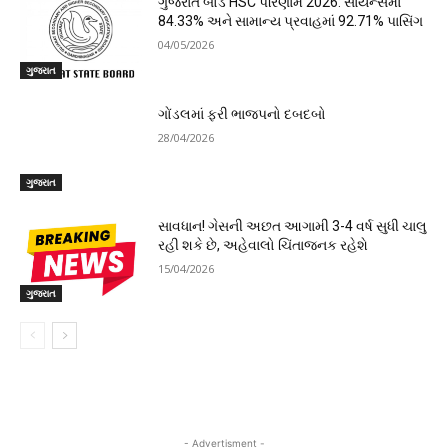
ગુજરાત બોર્ડ HSC પરિણામ 2026: સાયન્સમાં
84.33% અને સામાન્ય પ્રવાહમાં 92.71% પાસિંગ
04/05/2026
ગુજરાત
ગોંડલમાં ફરી ભાજપનો દબદબો
28/04/2026
ગુજરાત
સાવધાન! ગેસની અછત આગામી 3-4 વર્ષ સુધી ચાલુ
રહી શકે છે, અહેવાલો ચિંતાજનક રહેશે
15/04/2026
ગુજરાત
- Advertisment -