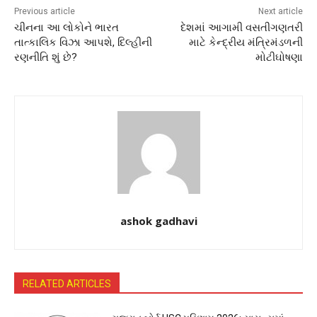
Previous article
Next article
ચીનના આ લોકોને ભારત
દેશમાં આગામી વસતીગણતરી
તાત્કાલિક વિઝા આપશે, દિલ્હીની
માટે કેન્દ્રીય મંત્રિમંડળની
રણનીતિ શું છે?
મોટીઘોષણા
ashok gadhavi
RELATED ARTICLES