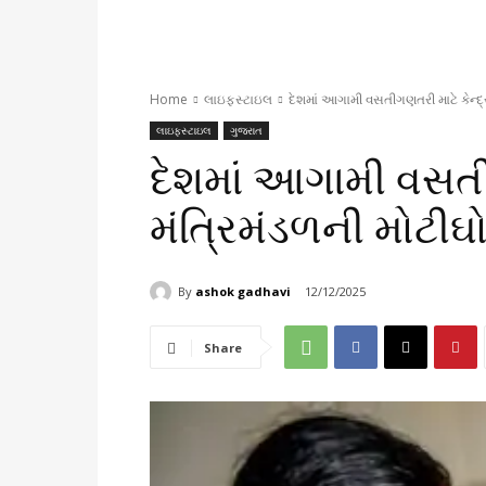
Home
લાઇફસ્ટાઇલ
દેશમાં આગામી વસતીગણતરી માટે કેન્દ્
લાઇફસ્ટાઇલ
ગુજરાત
દેશમાં આગામી વસતી
મંત્રિમંડળની મોટીઘ
By
ashok gadhavi
12/12/2025
Share