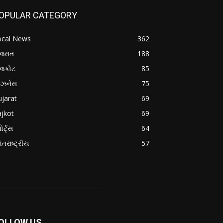
OPULAR CATEGORY
ocal News
362
જરાત
188
ાજકોટ
85
િઝનેસ
75
jarat
69
jkot
69
ોર્ટ્સ
64
તરાષ્ટ્રીય
57
OLLOW US