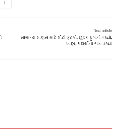
Next article
ે
સામાન્ય માણસ માટે મોટો ફટકો, છૂટક ફુગાવો વધ્યો,
ખાદ્ય પદાર્થોના ભાવ વધ્યા