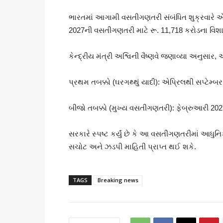
ભારતમાં આગામી વસતીગણતરી સંબંધિત શુક્રવારે એક મ
2027ની વસતીગણતરી માટે રૂ. 11,718 કરોડના વિશા
કેન્દ્રીય મંત્રી અશ્વિની વૈષ્ણવે જણાવ્યા અનુસાર
પ્રથમ તબક્કો (ઘરગથ્થું યાદી): એપ્રિલથી સપ્ટેમ્બ
બીજો તબક્કો (મુખ્ય વસતીગણતરી): ફેબ્રુઆરી 20
સરકારે સ્પષ્ટ કર્યું છે કે આ વસતીગણતરીમાં આધુ
સચોટ અને ઝડપી માહિતી પ્રાપ્ત થઈ શકે.
TAGS
Breaking news