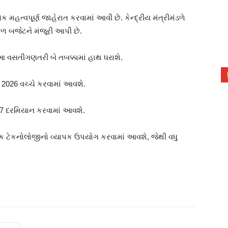
હત્વપૂર્ણ જાહેરાત કરવામાં આવી છે. કેન્દ્રીય મંત્રીમંડળે
ળ બજેટને મંજૂરી આપી છે.
, આ વસતીગણતરી બે તબક્કામાં હાથ ધરાશે.
ર 2026 વચ્ચે કરવામાં આવશે.
27 દરમિયાન કરવામાં આવશે.
નિક ટેકનોલોજીનો વ્યાપક ઉપયોગ કરવામાં આવશે, જેથી વધુ