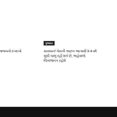
ગુજરાત
ી ભાજપનો દબદબો
સાવધાન! ગેસની અછત આગામી 3-4 વર્ષ
સુધી ચાલુ રહી શકે છે, અહેવાલો
ચિંતાજનક રહેશે