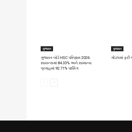
ગુજરાત
ગુજરાત
ગુજરાત બોર્ડ HSC પરિણામ 2026:
ગોંડલમાં ફર
સાયન્સમાં 84.33% અને સામાન્ય
પ્રવાહમાં 92.71% પાસિંગ