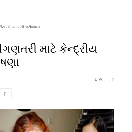
રીય મંત્રિમંડળની મોટીઘોષણા
ગણતરી માટે કેન્દ્રીય
ોષણા
98
0