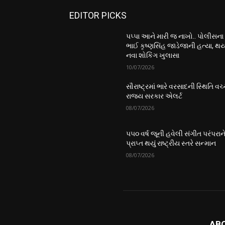
EDITOR PICKS
પપ્પા આને મારી જ નાખો.. પોલીસના
ભાઈ કૃષ્ણસિંહ જાડેજાની હત્યા, થય
નવા શોકિંગ ખુલાસા
10/07/2026
સૌરાષ્ટ્રમાં ભારે વરસાદની સ્થિતિ વચ્
રાજ્ય સરકાર એલર્ટ
08/07/2026
૫૫૦ વર્ષ જૂની હવેલી સંગીત પરંપરાન
પ્રાપ્ત થયું રાષ્ટ્રીય સ્તરે સન્માન
08/07/2026
AB