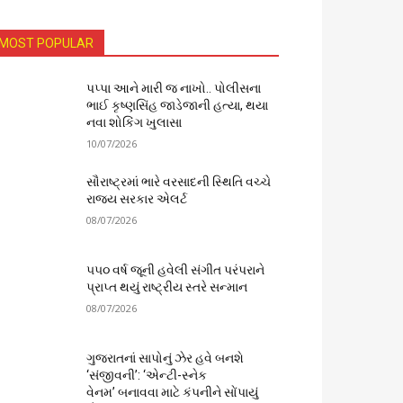
MOST POPULAR
પપ્પા આને મારી જ નાખો.. પોલીસના
ભાઈ કૃષ્ણસિંહ જાડેજાની હત્યા, થયા
નવા શોકિંગ ખુલાસા
10/07/2026
સૌરાષ્ટ્રમાં ભારે વરસાદની સ્થિતિ વચ્ચે
રાજ્ય સરકાર એલર્ટ
08/07/2026
૫૫૦ વર્ષ જૂની હવેલી સંગીત પરંપરાને
પ્રાપ્ત થયું રાષ્ટ્રીય સ્તરે સન્માન
08/07/2026
ગુજરાતનાં સાપોનું ઝેર હવે બનશે
‘સંજીવની’: ‘એન્ટી-સ્નેક
વેનમ’ બનાવવા માટે કંપનીને સોંપાયું