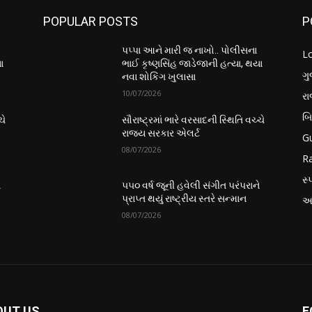
POPULAR POSTS
P
પપ્પા આને મારી જ નાખો.. પોલીસના
L
ા
ભાઈ કૃષ્ણસિંહ જાડેજાની હત્યા, થયા
ગુ
નવા શોકિંગ ખુલાસા
10/07/2026
ર
બ
ચે
સૌરાષ્ટ્રમાં ભારે વરસાદની સ્થિતિ વચ્ચે
રાજ્ય સરકાર એલર્ટ
Gu
08/07/2026
Ra
સ્પ
ે
૫૫૦ વર્ષ જૂની હવેલી સંગીત પરંપરાને
પ્રાપ્ત થયું રાષ્ટ્રીય સ્તરે સન્માન
આં
08/07/2026
OUT US
F