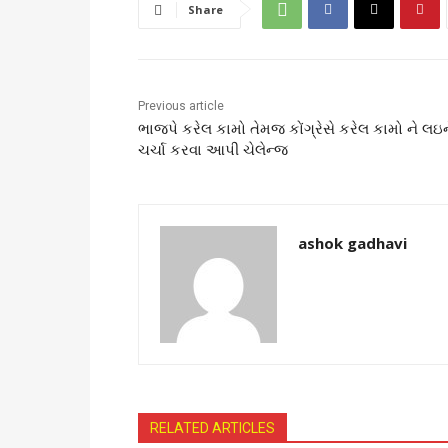
Share
Previous article
ભાજપે કરેલ કામો તેમજ કોંગ્રેસે કરેલ કામો ને લઇન
ચર્ચા કરવા આપી ચેલેન્જ
ashok gadhavi
RELATED ARTICLES