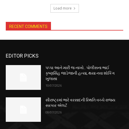
Load more
RECENT COMMENTS
EDITOR PICKS
પપ્પા આને મારી જ નાખો.. પોલીસના ભાઈ
કૃષ્ણસિંહ જાડેજાની હત્યા, થયા નવા શોકિંગ
ખુલાસા
10/07/2026
સૌરાષ્ટ્રમાં ભારે વરસાદની સ્થિતિ વચ્ચે રાજ્ય
સરકાર એલર્ટ
08/07/2026