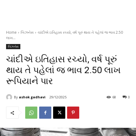
Home
બિઝનેસ
ચાંદીએ ઇતિહાસ રચ્યો, વર્ષ પૂરું થાય તે પહેલાં જ ભાવ 2.50
લાખ...
બિઝનેસ
ચાંદીએ ઇતિહાસ રચ્યો, વર્ષ પૂરું
થાય તે પહેલાં જ ભાવ 2.50 લાખ
રૂપિયાને પાર
By
ashok gadhavi
29/12/2025
68
0