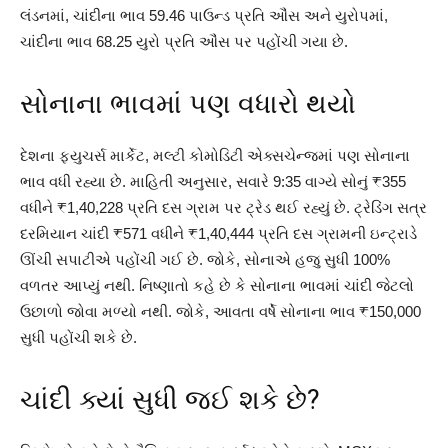
લંડનમાં, ચાંદીના ભાવ 59.46 પાઉન્ડ પ્રતિ ઔંસ અને યુરોપમાં,
ચાંદીના ભાવ 68.25 યુરો પ્રતિ ઔંસ પર પહોંચી ગયા છે.
સોનાના ભાવમાં પણ વધારો થયો
દેશના ફ્યુચર્સ માર્કેટ, મલ્ટી કોમોડિટી એક્સચેન્જમાં પણ સોનાના
ભાવ વધી રહ્યા છે. માહિતી અનુસાર, સવારે 9:35 વાગ્યે સોનું ₹355
વધીને ₹1,40,228 પ્રતિ દસ ગ્રામ પર ટ્રેડ થઈ રહ્યું છે. ટ્રેડિંગ સત્ર
દરમિયાન ચાંદી ₹571 વધીને ₹1,40,444 પ્રતિ દસ ગ્રામની ઇન્ટ્રાડે
ઊંચી સપાટીએ પહોંચી ગઈ છે. જોકે, સોનાએ હજુ સુધી 100%
વળતર આપ્યું નથી. નિષ્ણાતો કહે છે કે સોનાના ભાવમાં ચાંદી જેટલો
ઉછાળો જોવા મળ્યો નથી. જોકે, આવતા વર્ષે સોનાના ભાવ ₹150,000
સુધી પહોંચી શકે છે.
ચાંદી ક્યાં સુધી જઈ શકે છે?