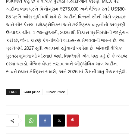
વિશ્લેષકો કહે છે કે વૈશ્વિક પુરવઠા મર્યાદાઓને કારણે, MCX પર
ચાંદીના ભાવ પ્રતિ કિલોગ્રામ ₹275,000 અને વૈશ્વિક સ્તરે US$80-
85 પ્રતિ ઔંસ સુધી વધી શકે છે. ચાંદીનો વિશ્વનો સૌથી મોટો ગ્રાહક
અને સૌર પેનલ, ઇલેક્ટ્રોનિક્સ અને ઇલેક્ટ્રિક વાહનોનો અગ્રણી
ઉત્પાદક ચીન, 1 જાન્યુઆરી, 2026 થી નિકાસ પ્રતિબંધોની જાહેરાત
કરી છે, જેના કારણે કંપનીઓને લાઇસન્સ મેળવવાની જરૂર છે. આ
પ્રતિબંધો 2027 સુધી અમલમાં રહેવાની અપેક્ષા છે, જેનાથી વૈશ્વિક
પુરવઠા શૃંખલાઓ ખોરવાઈ જશે. વિશ્લેષકો એમ પણ કહે છે કે વ્યાજ
દરમાં ઘટાડો, વૈશ્વિક વેપાર તણાવ અને ઔદ્યોગિક માંગ ચાંદીના
ભાવને ધ્યાન કેન્દ્રિત રાખશે, અને 2026 માં કિંમતી ધાતુ સ્થિર રહેશે.
TAGS
Gold price
Silver Price