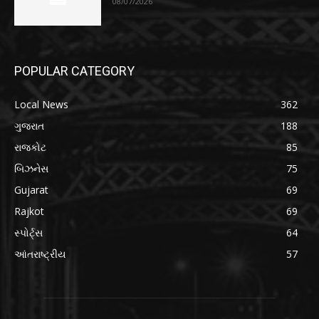
08/07/2026
POPULAR CATEGORY
Local News
362
ગુજરાત
188
રાજકોટ
85
બિઝનેસ
75
Gujarat
69
Rajkot
69
સ્પોર્ટ્સ
64
આંતરાષ્ટ્રીય
57