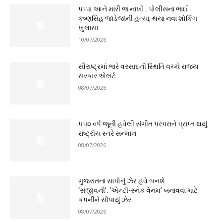
પપ્પા આને મારી જ નાખો.. પોલીસના ભાઈ
કૃષ્ણસિંહ જાડેજાની હત્યા, થયા નવા શોકિંગ
ખુલાસા
10/07/2026
સૌરાષ્ટ્રમાં ભારે વરસાદની સ્થિતિ વચ્ચે રાજ્ય
સરકાર એલર્ટ
08/07/2026
૫૫૦ વર્ષ જૂની હવેલી સંગીત પરંપરાને પ્રાપ્ત થયું
રાષ્ટ્રીય સ્તરે સન્માન
08/07/2026
ગુજરાતનાં સાપોનું ઝેર હવે બનશે
‘સંજીવની’: ‘એન્ટી-સ્નેક વેનમ’ બનાવવા માટે
કંપનીને સોંપાયું ઝેર
08/07/2026