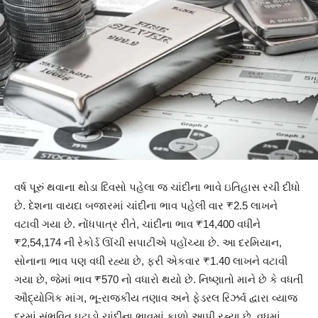
વર્ષ પૂરું થવાના થોડા દિવસો પહેલા જ ચાંદીના ભાવે ઇતિહાસ રચી દીધો
છે. દેશના વાયદા બજારમાં ચાંદીના ભાવ પહેલી વાર ₹2.5 લાખને
વટાવી ગયા છે. નોંધપાત્ર રીતે, ચાંદીના ભાવ ₹14,400 વધીને
₹2,54,174 ની રેકોર્ડ ઊંચી સપાટીએ પહોંચ્યા છે. આ દરમિયાન,
સોનાના ભાવ પણ વધી રહ્યા છે, ફરી એકવાર ₹1.40 લાખને વટાવી
ગયા છે, જેમાં ભાવ ₹570 નો વધારો થયો છે. નિષ્ણાતો માને છે કે વધતી
ઔદ્યોગિક માંગ, ભૂ-રાજકીય તણાવ અને ફેડરલ રિઝર્વ દ્વારા વ્યાજ
દરમાં સંભવિત ઘટાડો ચાંદીના ભાવમાં ફાળો આપી રહ્યા છે. વધુમાં,