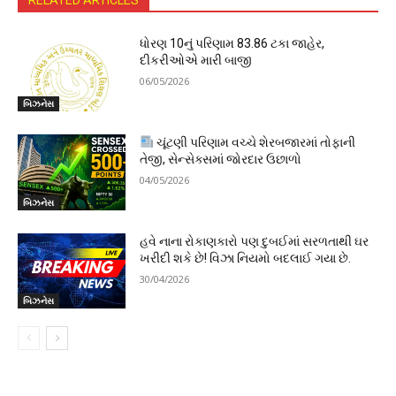
RELATED ARTICLES
ધોરણ 10નું પરિણામ 83.86 ટકા જાહેર,
દીકરીઓએ મારી બાજી
06/05/2026
બિઝનેસ
ચૂંટણી પરિણામ વચ્ચે શેરબજારમાં તોફાની
તેજી, સેન્સેક્સમાં જોરદાર ઉછાળો
04/05/2026
બિઝનેસ
હવે નાના રોકાણકારો પણ દુબઈમાં સરળતાથી ઘર
ખરીદી શકે છે! વિઝા નિયમો બદલાઈ ગયા છે.
30/04/2026
બિઝનેસ