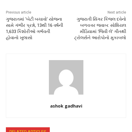
Previous article
Next article
ગુજરાતમાં ‘બેટી બચાવો’ યોજના
ગુજરાતી સિંગર કિંજલ દવેનો
સામે ગંભીર પ્રશ્નો, 13થી 16 વર્ષની
બળવત્તર જવાબ: સોશિયલ
1,633 કિશોરીઓ ગર્ભવતી
મીડિયામાં ‘જિવી લે’ ગીતથી
હોવાનો ખુલાસો
ટ્રોલર્સને આરોપોનો મુકાબલો
ashok gadhavi