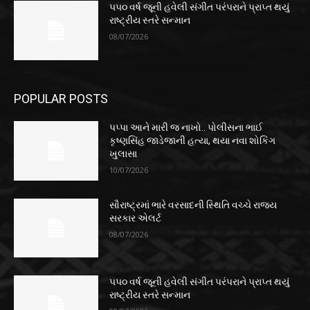
૫૫૦ વર્ષ જૂની હવેલી સંગીત પરંપરાને પ્રાપ્ત થયું
રાષ્ટ્રીય સ્તરે સન્માન
08/07/2026
POPULAR POSTS
પપ્પા આને મારી જ નાખો.. પોલીસના ભાઈ
કૃષ્ણસિંહ જાડેજાની હત્યા, થયા નવા શોકિંગ
ખુલાસા
10/07/2026
સૌરાષ્ટ્રમાં ભારે વરસાદની સ્થિતિ વચ્ચે રાજ્ય
સરકાર એલર્ટ
08/07/2026
૫૫૦ વર્ષ જૂની હવેલી સંગીત પરંપરાને પ્રાપ્ત થયું
રાષ્ટ્રીય સ્તરે સન્માન