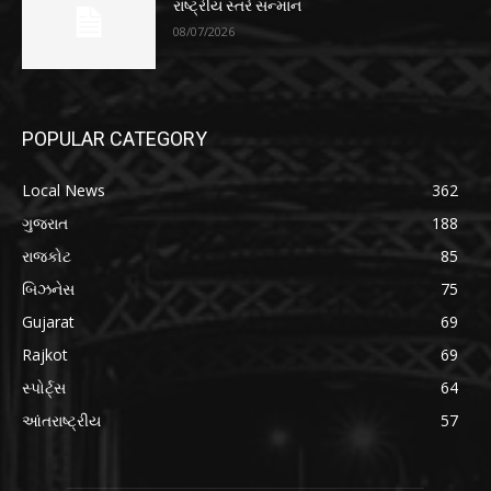
રાષ્ટ્રીય સ્તરે સન્માન
08/07/2026
POPULAR CATEGORY
Local News
362
ગુજરાત
188
રાજકોટ
85
બિઝનેસ
75
Gujarat
69
Rajkot
69
સ્પોર્ટ્સ
64
આંતરાષ્ટ્રીય
57