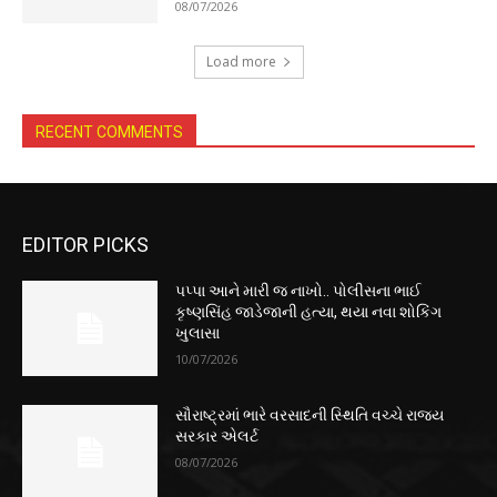
08/07/2026
Load more
RECENT COMMENTS
EDITOR PICKS
પપ્પા આને મારી જ નાખો.. પોલીસના ભાઈ
કૃષ્ણસિંહ જાડેજાની હત્યા, થયા નવા શોકિંગ
ખુલાસા
10/07/2026
સૌરાષ્ટ્રમાં ભારે વરસાદની સ્થિતિ વચ્ચે રાજ્ય
સરકાર એલર્ટ
08/07/2026