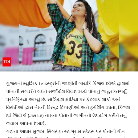
ગુજરાતી મ્યુઝિક ઇન્ડસ્ટ્રીની જાણીતી ગાયકિ કિંજલ દવેએ હાલમાં
પોતાની સગાઈને લઇને સર્જાયેલ વિવાદ વચ્ચે પોતાનું જ હરકતભર્યું
પ્રતિક્રિયા આપ્યું છે. સોશિયલ મીડિયા પર કેટલાક લોકો અને
વિરોધીઓ દ્વારા તેમની વિરુદ્ધ ટિપ્પણીઓ અને ટ્રોલિંગ વધતા, કિંજલ
દવે જિવી લે (Jivi Le) નામના પોતાની જ ગીતનો ઉપયોગ કરીને તેનું
જવાબ આપતા દેખાઈ.
ગણના આધાર મુજબ, સિંગરે ઇન્સ્ટાગ્રામ સ્ટેટસ પર પોતાની ગીત