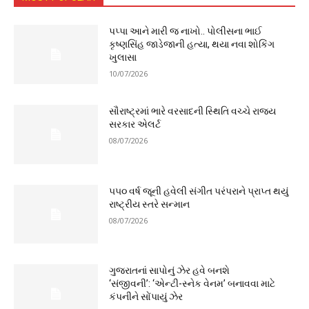
પપ્પા આને મારી જ નાખો.. પોલીસના ભાઈ
કૃષ્ણસિંહ જાડેજાની હત્યા, થયા નવા શોકિંગ
ખુલાસા
10/07/2026
સૌરાષ્ટ્રમાં ભારે વરસાદની સ્થિતિ વચ્ચે રાજ્ય
સરકાર એલર્ટ
08/07/2026
૫૫૦ વર્ષ જૂની હવેલી સંગીત પરંપરાને પ્રાપ્ત થયું
રાષ્ટ્રીય સ્તરે સન્માન
08/07/2026
ગુજરાતનાં સાપોનું ઝેર હવે બનશે
‘સંજીવની’: ‘એન્ટી-સ્નેક વેનમ’ બનાવવા માટે
કંપનીને સોંપાયું ઝેર