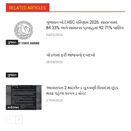
RELATED ARTICLES
ગુજરાત બોર્ડ HSC પરિણામ 2026: સાયન્સમાં
84.33% અને સામાન્ય પ્રવાહમાં 92.71% પાસિંગ
04/05/2026
ગુજરાત
ગોંડલમાં ફરી ભાજપનો દબદબો
28/04/2026
ગુજરાત
આવારાપન 2 થાઇલેન્ડ ચુકવણી વિવાદમાં છૂટા
થયા પહેલા ધરપકડ વોરંટ
27/04/2026
મનોરંજન