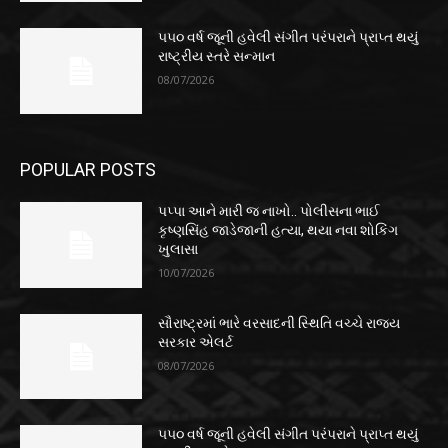
૫૫૦ વર્ષ જૂની હવેલી સંગીત પરંપરાને પ્રાપ્ત થયું
રાષ્ટ્રીય સ્તરે સન્માન
08/07/2026
POPULAR POSTS
પપ્પા આને મારી જ નાખો.. પોલીસના ભાઈ
કૃષ્ણસિંહ જાડેજાની હત્યા, થયા નવા શોકિંગ
ખુલાસા
10/07/2026
સૌરાષ્ટ્રમાં ભારે વરસાદની સ્થિતિ વચ્ચે રાજ્ય
સરકાર એલર્ટ
08/07/2026
૫૫૦ વર્ષ જૂની હવેલી સંગીત પરંપરાને પ્રાપ્ત થયું