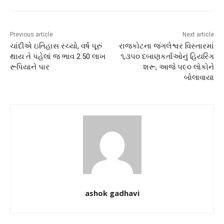
Previous article
Next article
ચાંદીએ ઇતિહાસ રચ્યો, વર્ષ પૂરું
રાજકોટના જંગલેશ્વર વિસ્તારમાં
થાય તે પહેલાં જ ભાવ 2.50 લાખ
૧,૩૫૦ દબાણકર્તાઓનું હિયરિંગ
રૂપિયાને પાર
શરૂ, આજે ૫૯૦ લોકોને
બોલાવાયા
ashok gadhavi