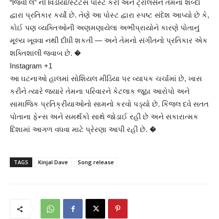
“જિવી લે” ની વિડીયો/સ્ટેટસ પોસ્ટ કરી અને ટ્રોલર્સને તેમના શબ્દો
દ્વારા પ્રતિકાર કર્યો છે. તેણે આ પોસ્ટ દ્વારા સ્પષ્ટ સંદેશ આપ્યો છે કે,
કોઈ પણ વ્યક્તિઓની અણમણાયેલા અભીપ્રાયોને કારણે પોતાનું
મૂલ્ય ખૂવવા નથી દીધી શકતી — અને તેમનો સંગીતનો પ્રતિકાર એક
શક્તિશાલી જવાબ છે. �
Instagram +1
આ ઘટનાઓ હાલમાં સોશિયલ મીડિયા પર વ્યાપક ચર્ચામાં છે, ખાસ
કરીને ત્યારે જ્યારે તેમના પરિવારને કેટલાક જૂઠા આરોપો અને
સામાજિક પ્રતિક્રીયાઓનો સામનો કરવો પડ્યો છે. કિંજલ દવે સતત
પોતાના ફેન્સ અને સમર્થકો સાથે જોડાઈ રહી છે અને સકારાત્મક
દિશામાં આગળ વધવા માટે પ્રેરણા આપી રહી છે. �
TAGS
Kinjal Dave
Song release