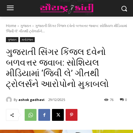
Home
ગુજરાત
ગુજરાતી સિંગર કિંજલ દવેનો બળવત્તર જવાબ: સોશિયલ મીડિયામાં
‘જિવી લે’ ગીતથી ટ્રોલર્સને...
ગુજરાત
મનોરંજન
ગુજરાતી સિંગર કિંજલ દવેનો
બળવત્તર જવાબ: સોશિયલ
મીડિયામાં ‘જિવી લે’ ગીતથી
ટ્રોલર્સને આરોપોનો મુકાબલો
By
ashok gadhavi
29/12/2025
76
0