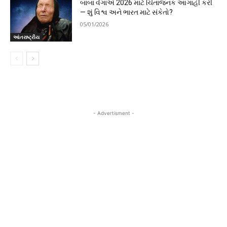
બાબા વેંગાએ 2026 માટે ચિંતાજનક આગાહી કરી
— શું વિશ્વ અને ભારત માટે સંકેતો?
05/01/2026
આંતરાષ્ટ્રીય
- Advertisment -