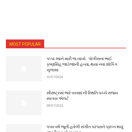
MOST POPULAR
પપ્પા આને મારી જ નાખો.. પોલીસના ભાઈ
કૃષ્ણસિંહ જાડેજાની હત્યા, થયા નવા શોકિંગ
ખુલાસા
10/07/2026
સૌરાષ્ટ્રમાં ભારે વરસાદની સ્થિતિ વચ્ચે રાજ્ય
સરકાર એલર્ટ
08/07/2026
૫૫૦ વર્ષ જૂની હવેલી સંગીત પરંપરાને પ્રાપ્ત થયું