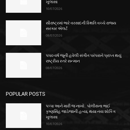
ખુલાસા
10/07/2026
સૌરાષ્ટ્રમાં ભારે વરસાદની સ્થિતિ વચ્ચે રાજ્ય
સરકાર એલર્ટ
08/07/2026
૫૫૦ વર્ષ જૂની હવેલી સંગીત પરંપરાને પ્રાપ્ત થયું
રાષ્ટ્રીય સ્તરે સન્માન
08/07/2026
POPULAR POSTS
પપ્પા આને મારી જ નાખો.. પોલીસના ભાઈ
કૃષ્ણસિંહ જાડેજાની હત્યા, થયા નવા શોકિંગ
ખુલાસા
10/07/2026