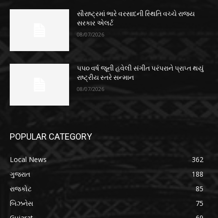
સૌરાષ્ટ્રમાં ભારે વરસાદની સ્થિતિ વચ્ચે રાજ્ય
સરકાર એલર્ટ
08/07/2026
૫૫૦ વર્ષ જૂની હવેલી સંગીત પરંપરાને પ્રાપ્ત થયું
રાષ્ટ્રીય સ્તરે સન્માન
08/07/2026
POPULAR CATEGORY
Local News
362
ગુજરાત
188
રાજકોટ
85
બિઝનેસ
75
Gujarat
69