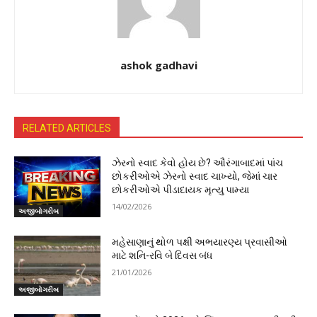
ashok gadhavi
RELATED ARTICLES
ઝેરનો સ્વાદ કેવો હોય છે? ઔરંગાબાદમાં પાંચ
છોકરીઓએ ઝેરનો સ્વાદ ચાખ્યો, જેમાં ચાર
છોકરીઓએ પીડાદાયક મૃત્યુ પામ્યા
14/02/2026
અજીબોગરીબ
મહેસાણાનું થોળ પક્ષી અભયારણ્ય પ્રવાસીઓ
માટે શનિ-રવિ બે દિવસ બંધ
21/01/2026
અજીબોગરીબ