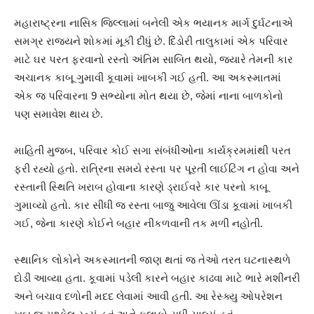
મહારાષ્ટ્રના નાસિક જિલ્લામાં બનેલી એક ભયાનક માર્ગ દુર્ઘટનાએ
સમગ્ર રાજ્યને શોકમાં મૂકી દીધું છે. દિંડોરી તાલુકામાં એક પરિવાર
માટે ઘર પરત ફરવાનો રસ્તો અંતિમ સાબિત થયો, જ્યારે તેમની કાર
અચાનક કાબૂ ગુમાવી કૂવામાં ખાબકી ગઈ હતી. આ અકસ્માતમાં
એક જ પરિવારના 9 સભ્યોના મોત થયા છે, જેમાં નાના બાળકોનો
પણ સમાવેશ થાય છે.
માહિતી મુજબ, પરિવાર કોઈ સગા સંબંધીઓના કાર્યક્રમમાંથી પરત
ફરી રહ્યો હતો. રાત્રિના સમયે રસ્તા પર પૂરતી લાઈટિંગ ન હોવા અને
રસ્તાની સ્થિતિ ખરાબ હોવાના કારણે ડ્રાઈવરે કાર પરનો કાબૂ
ગુમાવ્યો હતો. કાર સીધી જ રસ્તા બાજુ આવેલા ઊંડા કૂવામાં ખાબકી
ગઈ, જેના કારણે કોઈને બહાર નીકળવાની તક મળી નહોતી.
સ્થાનિક લોકોને અકસ્માતની જાણ થતાં જ તેઓ તરત ઘટનાસ્થળે
દોડી આવ્યા હતા. કૂવામાં પડેલી કારને બહાર કાઢવા માટે ભારે મશીનરી
અને બચાવ દળોની મદદ લેવામાં આવી હતી. આ રેસ્ક્યુ ઓપરેશન