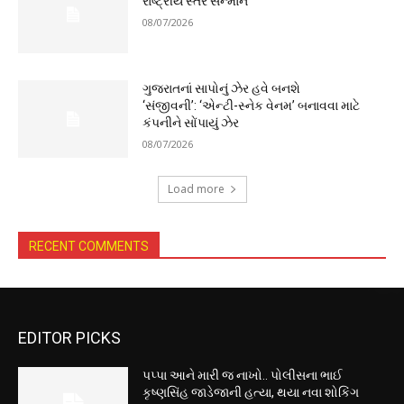
રાષ્ટ્રીય સ્તરે સન્માન
08/07/2026
ગુજરાતનાં સાપોનું ઝેર હવે બનશે
‘સંજીવની’: ‘એન્ટી-સ્નેક વેનમ’ બનાવવા માટે
કંપનીને સોંપાયું ઝેર
08/07/2026
Load more
RECENT COMMENTS
EDITOR PICKS
પપ્પા આને મારી જ નાખો.. પોલીસના ભાઈ
કૃષ્ણસિંહ જાડેજાની હત્યા, થયા નવા શોકિંગ