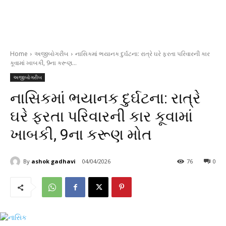
Home
અજીબોગરીબ
નાસિકમાં ભયાનક દુર્ઘટના: રાત્રે ઘરે ફરતા પરિવારની કાર
કૂવામાં ખાબકી, 9ના કરૂણ...
અજીબોગરીબ
નાસિકમાં ભયાનક દુર્ઘટના: રાત્રે
ઘરે ફરતા પરિવારની કાર કૂવામાં
ખાબકી, 9ના કરૂણ મોત
By
ashok gadhavi
04/04/2026
76
0