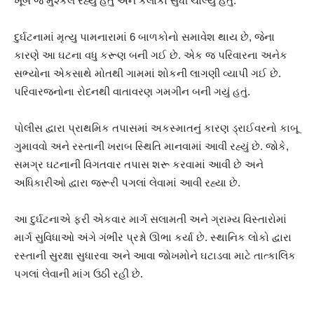
ખૂબ જ મુશ્કેલ રહ્યું હતું અને કલાકો સુધી ચાલ્યું હતું.
દુર્ઘટનામાં મૃત્યુ પામનારામાં 6 બાળકોનો સમાવેશ થાય છે, જેના
કારણે આ ઘટના વધુ કરૂણ બની ગઈ છે. એક જ પરિવારના અનેક
સભ્યોના એકસાથે મોતથી ગામમાં શોકની લાગણી વ્યાપી ગઈ છે.
પરિવારજનોના રોદનથી વાતાવરણ ગમગીન બની ગયું હતું.
પોલીસ દ્વારા પ્રાથમિક તપાસમાં અકસ્માતનું કારણ ડ્રાઈવરનો કાબૂ
ગુમાવવો અને રસ્તાની ખરાબ સ્થિતિ માનવામાં આવી રહ્યું છે. જોકે,
સમગ્ર ઘટનાની વિગતવાર તપાસ શરૂ કરવામાં આવી છે અને
અધિકારીઓ દ્વારા જરૂરી પગલાં લેવામાં આવી રહ્યા છે.
આ દુર્ઘટનાએ ફરી એકવાર માર્ગ સલામતી અને ગ્રામ્ય વિસ્તારોમાં
માર્ગ સુવિધાઓ અંગે ગંભીર પ્રશ્નો ઊભા કર્યા છે. સ્થાનિક લોકો દ્વારા
રસ્તાની સુરક્ષા સુધારવા અને આવા જોખમોને ઘટાડવા માટે તાત્કાલિક
પગલાં લેવાની માંગ ઉઠી રહી છે.