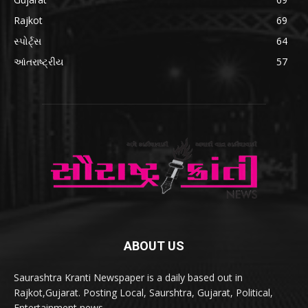
Rajkot
69
સ્પોર્ટ્સ
64
આંતરાષ્ટ્રીય
57
ABOUT US
Saurashtra Kranti Newspaper is a daily based out in
Rajkot,Gujarat. Posting Local, Saurshtra, Gujarat, Political,
Entertainment news.