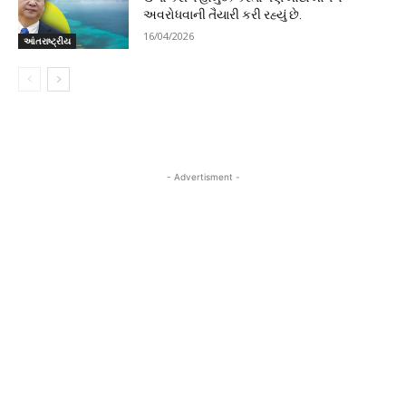
અવરોધવાની તૈયારી કરી રહ્યું છે.
16/04/2026
આંતરાષ્ટ્રીય
- Advertisment -