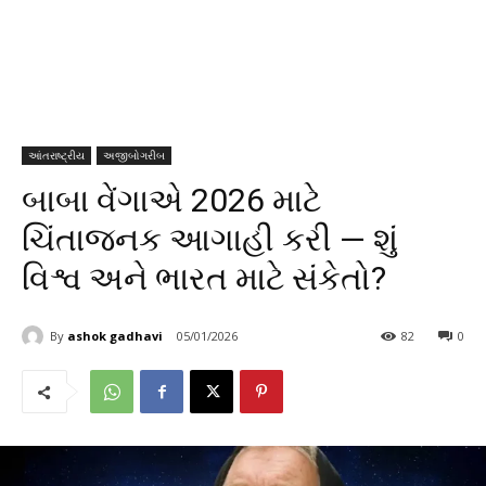
આંતરાષ્ટ્રીય
અજીબોગરીબ
બાબા વેંગાએ 2026 માટે
ચિંતાજનક આગાહી કરી — શું
વિશ્વ અને ભારત માટે સંકેતો?
By
ashok gadhavi
05/01/2026
82
0