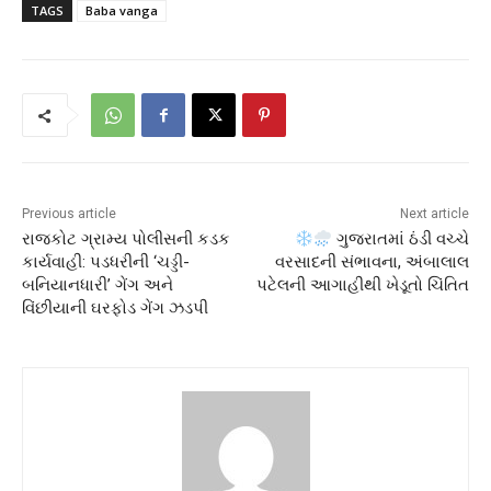
TAGS
Baba vanga
Previous article
Next article
રાજકોટ ગ્રામ્ય પોલીસની કડક
ગુજરાતમાં ઠંડી વચ્ચે
કાર્યવાહી: પડધરીની ‘ચડ્ડી-
વરસાદની સંભાવના, અંબાલાલ
બનિયાનધારી’ ગેંગ અને
પટેલની આગાહીથી ખેડૂતો ચિંતિત
વિંછીયાની ઘરફોડ ગેંગ ઝડપી