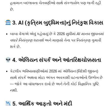
હવામાન બદલાવના ચેતવણીઓ સાથે સંકળાયેલ પણ લાગી રહી
છે.
3. AI (કૃત્રિમ બુદ્ધિમત્તા)નું નિરંકુશ વિકાસ
બાબા વેંગાએ એવું કહેવાયું છે કે 2026 સુધીમાં
AI માનવ જીવનમાં
વધારે નિયંત્રણ ધરાવશે
અને માણસો તેના પર નિયંત્રણ ગુમાવી
શકે છે.
4. એલિયન સંપર્ક અને આંતરિક્ષચોક્કસતા
કેટલીક ભવિષ્યવાણીઓમાં 2026 માં
એલિયન
(વિદેશી જીવન)
સાથે સંપર્ક અથવા મોટા અંગત અવકાશી ઘટનાઓનો ઉલ્લેખ છે
— જોકે આ વાંધાજનક દાવો છે અને તેની કોઈ વિજ્ઞાનિક પુષ્ટિ
નથી.
5. આર્થિક આફતો અને મંદી