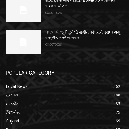
સૌરાષ્ટ્રમાં ભારે વરસાદની સ્થિતિ વચ્ચે રાજ્ય
સરકાર એલર્ટ
08/07/2026
૫૫૦ વર્ષ જૂની હવેલી સંગીત પરંપરાને પ્રાપ્ત થયું
રાષ્ટ્રીય સ્તરે સન્માન
08/07/2026
POPULAR CATEGORY
Local News
362
ગુજરાત
188
રાજકોટ
85
બિઝનેસ
75
Gujarat
69