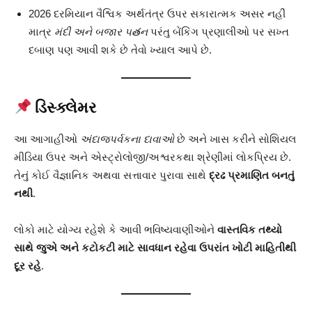
2026 દરમિયાન વૈશ્વિક અર્થતંત્ર ઉપર સકારાત્મક અસર નહીં
માત્ર
મંદી અને બજાર પతન
પરંતુ બેંકિંગ પ્રણાલીઓ પર સખ્ત
દબાણ પણ આવી શકે છે તેવો ખ્યાલ આપે છે.
ડિસ્ક્લેમર
આ આગાહીઓ
અંદાજપર્વકના દાવાઓ
છે અને ખાસ કરીને સોશિયલ
મીડિયા ઉપર અને એસ્ટ્રોલોજી/અશ્વરકથા શ્રેણીમાં લોકપ્રિય છે.
તેનું કોઈ વૈજ્ઞાનિક અથવા સત્તાવાર પુરાવા સાથે
દ્રઢ પ્રમાણિત બનતું
નથી
.
લોકો માટે યોગ્ય રહેશે કે આવી ભવિષ્યવાણીઓને
વાસ્તવિક તથ્યો
સાથે જુએ અને કટોકટી માટે સાવધાન રહેવા ઉપરાંત ખોટી માહિતીથી
દૂર રહે
.