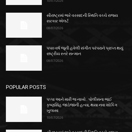
10/07/2026
સૌરાષ્ટ્રમાં ભારે વરસાદની સ્થિતિ વચ્ચે રાજ્ય
સરકાર એલર્ટ
08/07/2026
૫૫૦ વર્ષ જૂની હવેલી સંગીત પરંપરાને પ્રાપ્ત થયું
રાષ્ટ્રીય સ્તરે સન્માન
08/07/2026
POPULAR POSTS
પપ્પા આને મારી જ નાખો.. પોલીસના ભાઈ
કૃષ્ણસિંહ જાડેજાની હત્યા, થયા નવા શોકિંગ
ખુલાસા
10/07/2026