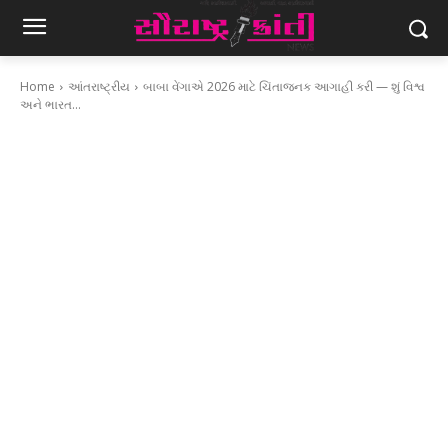
Home
આંતરાષ્ટ્રીય
બાબા વેંગાએ 2026 માટે ચિંતાજનક આગાહી કરી — શું વિશ્વ
અને ભારત...