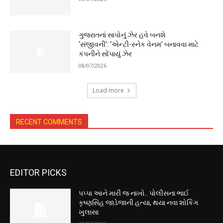
ગુજરાતનાં સાપોનું ઝેર હવે બનશે
‘સંજીવની’: ‘એન્ટી-સ્નેક વેનમ’ બનાવવા માટે
કંપનીને સોંપાયું ઝેર
08/07/2026
Load more
RECENT COMMENTS
EDITOR PICKS
પપ્પા આને મારી જ નાખો.. પોલીસના ભાઈ
કૃષ્ણસિંહ જાડેજાની હત્યા, થયા નવા શોકિંગ
ખુલાસા