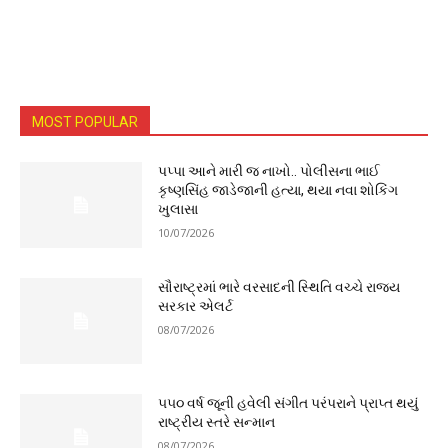
MOST POPULAR
પપ્પા આને મારી જ નાખો.. પોલીસના ભાઈ
કૃષ્ણસિંહ જાડેજાની હત્યા, થયા નવા શોકિંગ
ખુલાસા
10/07/2026
સૌરાષ્ટ્રમાં ભારે વરસાદની સ્થિતિ વચ્ચે રાજ્ય
સરકાર એલર્ટ
08/07/2026
૫૫૦ વર્ષ જૂની હવેલી સંગીત પરંપરાને પ્રાપ્ત થયું
રાષ્ટ્રીય સ્તરે સન્માન
08/07/2026