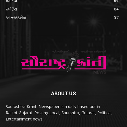
Rajkot
69
સ્પોર્ટ્સ
64
આંતરાષ્ટ્રીય
57
ABOUT US
Saurashtra Kranti Newspaper is a daily based out in
Rajkot,Gujarat. Posting Local, Saurshtra, Gujarat, Political,
Entertainment news.