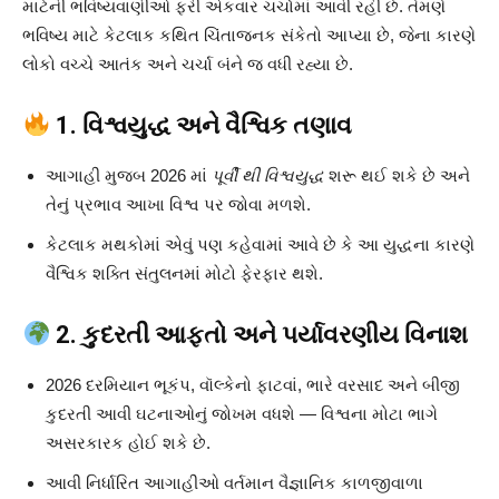
માટેની ભવિષ્યવાણીઓ ફરી એકવાર ચર્ચામાં આવી રહી છે. તેમણે
ભવિષ્ય માટે કેટલાક કથિત ચિંતાજનક સંકેતો આપ્યા છે, જેના કારણે
લોકો વચ્ચે આતંક અને ચર્ચા બંને જ વધી રહ્યા છે.
1. વિશ્વયુદ્ધ અને વૈશ્વિક તણાવ
આગાહી મુજબ 2026 માં
પૂર્વી થી વિશ્વયુદ્ધ
શરૂ થઈ શકે છે અને
તેનું પ્રભાવ આખા વિશ્વ પર જોવા મળશે.
કેટલાક મથકોમાં એવું પણ કહેવામાં આવે છે કે આ યુદ્ધના કારણે
વૈશ્વિક શક્તિ સંતુલનમાં મોટો ફેરફાર થશે.
2. કુદરતી આફતો અને પર્યાવરણીય વિનાશ
2026 દરમિયાન ભૂકંપ, વૉલ્કેનો ફાટવાં, ભારે વરસાદ અને બીજી
કુદરતી આવી ઘટનાઓનું જોખમ વધશે — વિશ્વના મોટા ભાગે
અસરકારક હોઈ શકે છે.
આવી નિર્ધારિત આગાહીઓ વર્તમાન વૈજ્ઞાનિક કાળજીવાળા