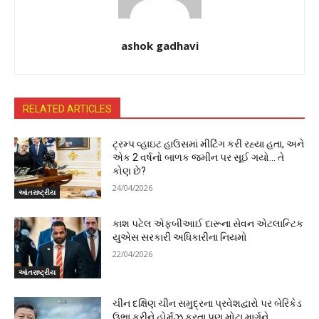
ashok gadhavi
RELATED ARTICLES
ટ્રમ્પ વ્હાઇટ હાઉસમાં મીટિંગ કરી રહ્યા હતા, અને
એક 2 વર્ષનો બાળક જમીન પર સૂઈ ગયો… તે
કોણ છે?
24/04/2026
આંતરાષ્ટ્રીય
કાશ પટેલ એફબીઆઈ દારૂના સેવન એટલાન્ટિક
યુએસ સરકારી અધિકારીના નિયમો
22/04/2026
આંતરાષ્ટ્રીય
ચીન દક્ષિણ ચીન સમુદ્રના પ્રવેશદ્વારો પર બેરિકેડ
ઉભા કરીને હોર્મુઝ કરતા પણ મોટા માર્ગને