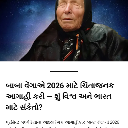
બાબા વેંગાએ 2026 માટે ચિંતાજનક
આગાહી કરી — શું વિશ્વ અને ભારત
માટે સંકેતો?
પ્રસિદ્ધ બલ્ગેરિયાના આધ્યાત્મિક આગાહીકાર
બાબા વેંગા
ની 2026