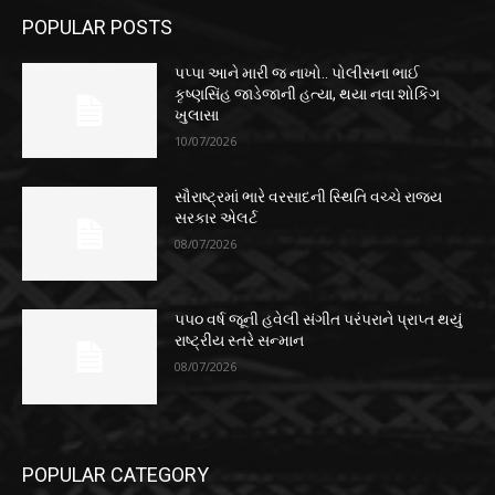
POPULAR POSTS
પપ્પા આને મારી જ નાખો.. પોલીસના ભાઈ
કૃષ્ણસિંહ જાડેજાની હત્યા, થયા નવા શોકિંગ
ખુલાસા
10/07/2026
સૌરાષ્ટ્રમાં ભારે વરસાદની સ્થિતિ વચ્ચે રાજ્ય
સરકાર એલર્ટ
08/07/2026
૫૫૦ વર્ષ જૂની હવેલી સંગીત પરંપરાને પ્રાપ્ત થયું
રાષ્ટ્રીય સ્તરે સન્માન
08/07/2026
POPULAR CATEGORY