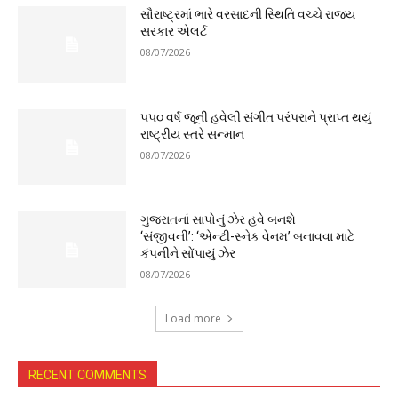
સૌરાષ્ટ્રમાં ભારે વરસાદની સ્થિતિ વચ્ચે રાજ્ય
સરકાર એલર્ટ
08/07/2026
૫૫૦ વર્ષ જૂની હવેલી સંગીત પરંપરાને પ્રાપ્ત થયું
રાષ્ટ્રીય સ્તરે સન્માન
08/07/2026
ગુજરાતનાં સાપોનું ઝેર હવે બનશે
‘સંજીવની’: ‘એન્ટી-સ્નેક વેનમ’ બનાવવા માટે
કંપનીને સોંપાયું ઝેર
08/07/2026
Load more
RECENT COMMENTS