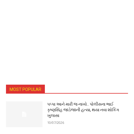
MOST POPULAR
પપ્પા આને મારી જ નાખો.. પોલીસના ભાઈ
કૃષ્ણસિંહ જાડેજાની હત્યા, થયા નવા શોકિંગ
ખુલાસા
10/07/2026