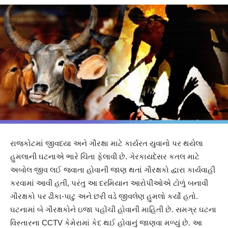
રાજકોટમાં જીવદયા અને ગૌરક્ષા માટે કાર્યરત યુવાનો પર થયેલા
હુમલાની ઘટનાએ ભારે ચિંતા ફેલાવી છે. ગેરકાયદેસર કતલ માટે
અબોલ જીવ લઈ જવાતા હોવાની જાણ થતાં ગૌરક્ષકો દ્વારા કાર્યવાહી
કરવામાં આવી હતી, પરંતુ આ દરમિયાન આરોપીઓએ ટોળું બનાવી
ગૌરક્ષકો પર ઢીકા-પાટુ અને છરી વડે જીવલેણ હુમલો કર્યો હતો.
ઘટનામાં બે ગૌરક્ષકોને ઇજા પહોંચી હોવાની માહિતી છે. સમગ્ર ઘટના
વિસ્તારના CCTV કેમેરામાં કેદ થઈ હોવાનું જાણવા મળ્યું છે. આ