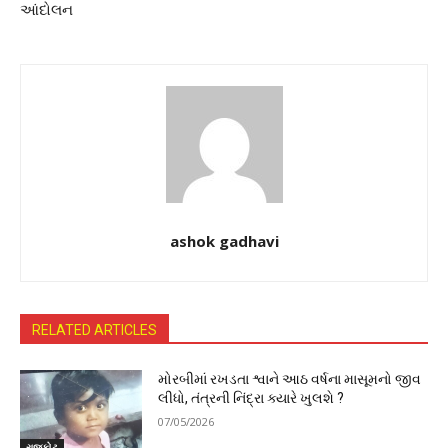
આંદોલન
ashok gadhavi
RELATED ARTICLES
મોરબીમાં રખડતા શ્વાને આઠ વર્ષના માસૂમનો જીવ
લીધો, તંત્રની નિંદ્રા ક્યારે ખુલશે ?
07/05/2026
રાજકોટ