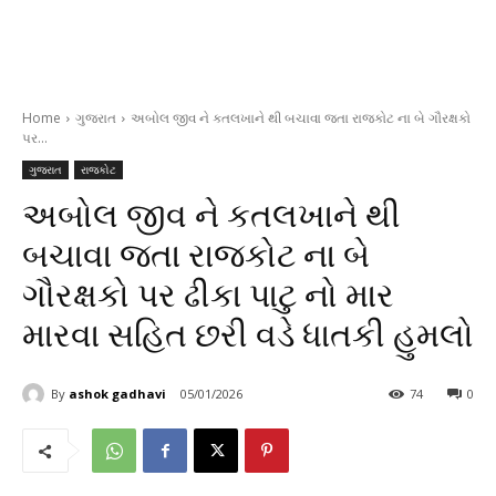
Home
ગુજરાત
અબોલ જીવ ને કતલખાને થી બચાવા જતા રાજકોટ ના બે ગૌરક્ષકો
પર...
ગુજરાત
રાજકોટ
અબોલ જીવ ને કતલખાને થી
બચાવા જતા રાજકોટ ના બે
ગૌરક્ષકો પર ઢીકા પાટુ નો માર
મારવા સહિત છરી વડે ધાતકી હુમલો
By
ashok gadhavi
05/01/2026
74
0