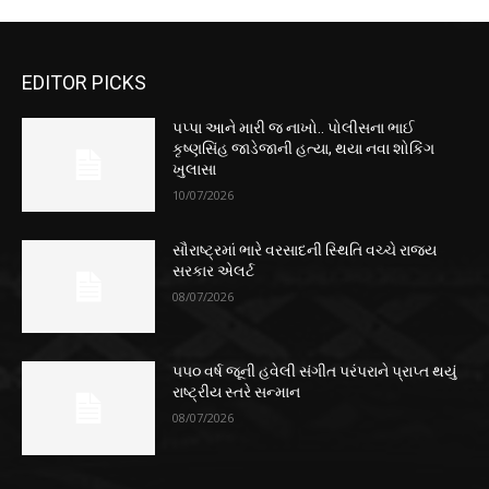
EDITOR PICKS
પપ્પા આને મારી જ નાખો.. પોલીસના ભાઈ
કૃષ્ણસિંહ જાડેજાની હત્યા, થયા નવા શોકિંગ
ખુલાસા
10/07/2026
સૌરાષ્ટ્રમાં ભારે વરસાદની સ્થિતિ વચ્ચે રાજ્ય
સરકાર એલર્ટ
08/07/2026
૫૫૦ વર્ષ જૂની હવેલી સંગીત પરંપરાને પ્રાપ્ત થયું
રાષ્ટ્રીય સ્તરે સન્માન
08/07/2026