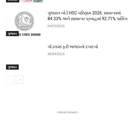
ગુજરાત બોર્ડ HSC પરિણામ 2026: સાયન્સમાં
84.33% અને સામાન્ય પ્રવાહમાં 92.71% પાસિંગ
04/05/2026
ગુજરાત
ગોંડલમાં ફરી ભાજપનો દબદબો
28/04/2026
ગુજરાત
- Advertisment -