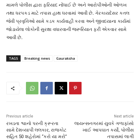
મામલે પોલીસ દ્વારા ફરિયાદ નોંધાઈ છે અને આરોપીઓની ઓળખ
તથા ધરપકડ માટે તપાસ હાથ ધરવામાં આવી છે. ગેરકાયદેસર કતલ
જેવી પ્રવૃત્તિઓ સામે કડક કાર્યવાહી કરવા અને જીવદયાના કાર્યમાં
જોડાયેલા લોકોની સુરક્ષા વધારવાની જરૂરિયાત ફરી એકવાર સામે
આવી છે.
TAGS
Breaking news
Gauraksha
Previous article
Next article
રખડતા શ્વાનો પરની ક્રૂરતા
લાયન્સનગરમાં યુવકે ગળાફાંસો
સામે દેશવ્યાપી લલકાર, રાજકોટ
ખાઈ આપઘાત કર્યો, પોલીસ
સહિત 50 શહેરોમાં “કરો યા મરો”
તપાસમાં લાગી