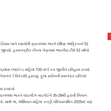
ેડિયમ ખાતે રમાયેલી ફાઇનલમાં ભારતે દક્ષિણ આફ્રિકાને 52
જીત્યો. હરમનપ્રીત કૌરના નેતૃત્વમાં ભારતીય ટીમે 52 વર્ષનો
 પ્રથમ બ્લાઈન્ડ મહિલા T20 વર્લ્ડ કપ જીતીને ઇતિહાસ રચ્યો.
ાળને 7 વિકેટથી હરાવ્યું. ફૂલા સરીનની ધમાકેદાર ઇનિંગ્સે
માં દબદબો
ી ફાઇનલમાં ભારતે ચાઇનીઝ તાઇપેઈને 35-28થી હરાવી ખિતાબ
તો. સાથે જ, એશિયન મહિલા કબડ્ડી ચેમ્પિયનશિપ 2025માં પણ