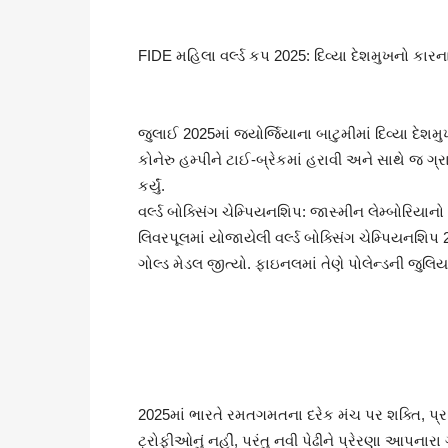
FIDE મહિલા વર્લ્ડ કપ 2025: દિવ્યા દેશમુખનો કારન
જુલાઈ 2025માં જ્યોર્જિયાના બાટુમીમાં દિવ્યા દેશમ
કોનેરુ હમ્પીને ટાઈ-બ્રેકમાં હરાવી અને સાથે જ ગ્રાન
કર્યું.
વર્લ્ડ બોક્સિંગ ચેમ્પિયનશિપ: જાસ્મીન લેમ્બોરિયાનો
લિવરપૂલમાં યોજાયેલી વર્લ્ડ બોક્સિંગ ચેમ્પિયનશિ
ગોલ્ડ મેડલ જીત્યો. ફાઇનલમાં તેણે પોલેન્ડની જુલિય
2025માં ભારતે રમતગમતના દરેક મંચ પર શક્તિ, પ્રતિભ
ટ્રોફીઓનું નહીં, પરંતુ નવી પેઢીને પ્રેરણા આપનારા ગૌ