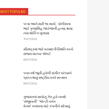
MOST POPULAR
પપ્પા આને મારી જ નાખો.. પોલીસના
ભાઈ કૃષ્ણસિંહ જાડેજાની હત્યા, થયા
નવા શોકિંગ ખુલાસા
10/07/2026
સૌરાષ્ટ્રમાં ભારે વરસાદની સ્થિતિ વચ્ચે
રાજ્ય સરકાર એલર્ટ
08/07/2026
૫૫૦ વર્ષ જૂની હવેલી સંગીત પરંપરાને
પ્રાપ્ત થયું રાષ્ટ્રીય સ્તરે સન્માન
08/07/2026
ગુજરાતનાં સાપોનું ઝેર હવે બનશે
‘સંજીવની’: ‘એન્ટી-સ્નેક
વેનમ’ બનાવવા માટે કંપનીને સોંપાયું