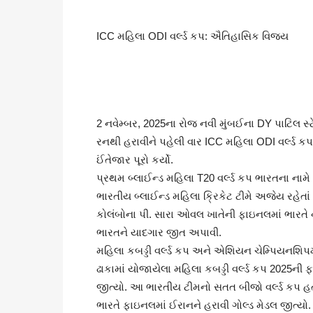
ICC મહિલા ODI વર્લ્ડ કપ: ઐતિહાસિક વિજય
2 નવેમ્બર, 2025ના રોજ નવી મુંબઈના DY પાટિલ સ્ટ
રનથી હરાવીને પહેલી વાર ICC મહિલા ODI વર્લ્ડ કપ 
ઈંતેજાર પૂરો કર્યો.
પ્રથમ બ્લાઈન્ડ મહિલા T20 વર્લ્ડ કપ ભારતના નામે
ભારતીય બ્લાઈન્ડ મહિલા ક્રિકેટ ટીમે અજેય રહેતાં
કોલંબોના પી. સારા ઓવલ ખાતેની ફાઇનલમાં ભારતે નેપ
ભારતને યાદગાર જીત અપાવી.
મહિલા કબડ્ડી વર્લ્ડ કપ અને એશિયન ચેમ્પિયનશિપ
ઢાકામાં યોજાયેલા મહિલા કબડ્ડી વર્લ્ડ કપ 2025ન
જીત્યો. આ ભારતીય ટીમનો સતત બીજો વર્લ્ડ કપ હ
ભારતે ફાઇનલમાં ઈરાનને હરાવી ગોલ્ડ મેડલ જીત્યો.