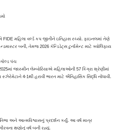
ામો
ુખે FIDE મહિલા વર્લ્ડ કપ જીતીને ઇતિહાસ રચ્યો. ફાઇનલમાં તેણે
્ડમાસ્ટર બની, તેમજ 2026 કૅન્ડિડેટ્સ ટુર્નામેન્ટ માટે ક્વોલિફાય
 ગોલ્ડ પંચ
પ 2025માં જાસ્મીન લેમ્બોરિયાએ મહિલાઓની 57 કિગ્રા શ્રેણીમાં
ા સ્ઝેરેમેટાને 4-1થી હરાવી ભારત માટે ઐતિહાસિક સિદ્ધિ નોંધાવી.
ા અને આત્મવિશ્વાસનું પ્રદર્શન કર્યું. આ વર્ષ માત્ર
રવના ક્ષણોનું વર્ષ બની રહ્યું.