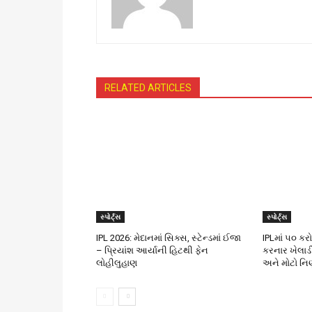
RELATED ARTICLES
સ્પોર્ટ્સ
સ્પોર્ટ્સ
IPL 2026: મેદાનમાં સિક્સ, સ્ટેન્ડમાં ઈજા
IPLમાં ૫૦ કર
– પ્રિયાંશ આર્યાની હિટથી ફેન
કરનાર ખેલાડ
લોહીલુહાણ
અને મોટો નિર