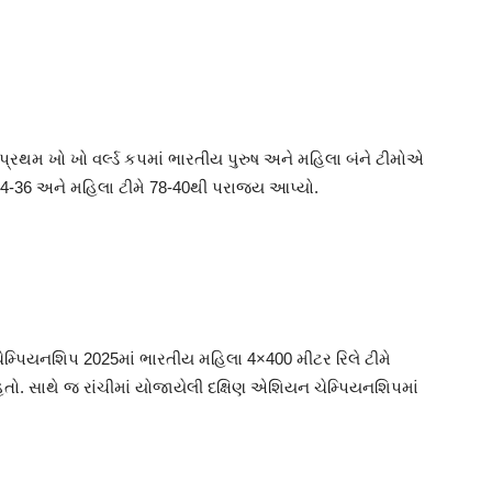
લા પ્રથમ ખો ખો વર્લ્ડ કપમાં ભારતીય પુરુષ અને મહિલા બંને ટીમોએ
ે 54-36 અને મહિલા ટીમે 78-40થી પરાજય આપ્યો.
ેમ્પિયનશિપ 2025માં ભારતીય મહિલા 4×400 મીટર રિલે ટીમે
તો. સાથે જ રાંચીમાં યોજાયેલી દક્ષિણ એશિયન ચેમ્પિયનશિપમાં