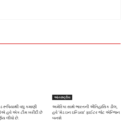
આંતરાષ્ટ્રીય
ોડ રૂપિયાથી વધુ કમાણી
અમેરિકા સાથે ભારતની ઐતિહાસિક ડીલ,
ીએ હવે એક ટીમ ખરીદી છે
હવે ‘મેડ ઇન ઇન્ડિયા’ ફાઈટર જેટ એન્જિન
્ણય લીધો છે.
બનશે