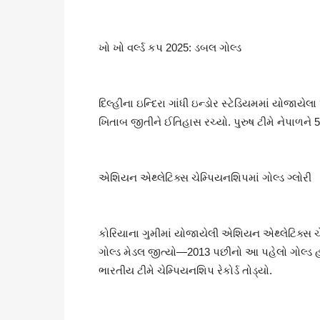
ખો ખો વર્લ્ડ કપ 2025: ડબલ ગોલ્ડ
દિલ્હીના ઇન્દિરા ગાંધી ઇન્ડોર સ્ટેડિયમમાં યોજાયે
ખિતાબ જીતીને ઈતિહાસ રચ્યો. પુરુષ ટીમે નેપાળન
એશિયન એથ્લેટિક્સ ચેમ્પિયનશિપમાં ગોલ્ડ ગ્લોરી
કોરિયાના ગુમીમાં યોજાયેલી એશિયન એથ્લેટિક્સ ચ
ગોલ્ડ મેડલ જીત્યો—2013 પછીનો આ પહેલો ગોલ્ડ હ
ભારતીય ટીમે ચેમ્પિયનશિપ રેકોર્ડ તોડ્યો.