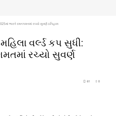
: 2025માં ભારતે રમતગમતમાં રચ્યો સુવર્ણ ઇતિહાસ
મહિલા વર્લ્ડ કપ સુધી:
મતમાં રચ્યો સુવર્ણ
61
0