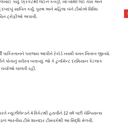
ાં લખાઈ ગયું. ક્રિકેટથી લઈને કબડ્ડી, ખો-ખોથી લઈ ચેસ અને
 દબદબું સાબિત કર્યું. પુરુષ અને મહિલા બંને ટીમોએ વિવિધ
િષ્ઠિત ટ્રોફીઓ અપાવી.
ધી પાકિસ્તાનને પરાજય આપીને રેકોર્ડ નવમી વખત ખિતાબ જીત્યો.
 પોતાનું વર્ચસ્વ બતાવ્યું. જો કે ટુર્નામેન્ટ દરમિયાન કેટલાક
દે ચર્ચાઓ ચાલતી રહી.
તે ન્યુઝીલેન્ડને 4 વિકેટથી હરાવીને 12 વર્ષ પછી ચેમ્પિયન્સ
 હેઠળ ભારતીય ટીમે શાનદાર ટીમવર્કથી આ સિદ્ધિ મેળવી.