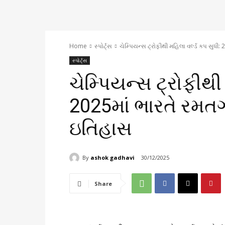
Home
સ્પોર્ટ્સ
ચેમ્પિયન્સ ટ્રોફીથી મહિલા વર્લ્ડ કપ સુધી
સ્પોર્ટ્સ
ચેમ્પિયન્સ ટ્રોફીથી 
2025માં ભારતે રમતગ
ઇતિહાસ
By
ashok gadhavi
30/12/2025
Share