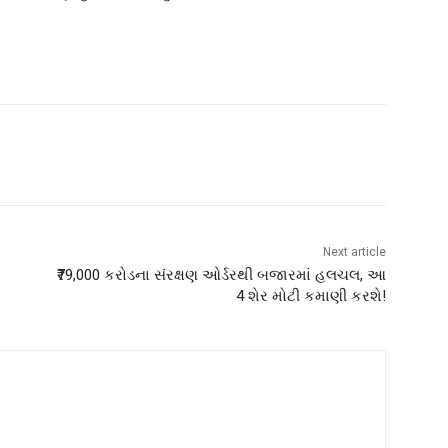
Next article
₹79,000 કરોડના સંરક્ષણ ઓર્ડરથી બજારમાં હલચલ, આ
4 શેર મોટી કમાણી કરશે!