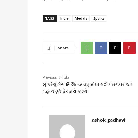
TAGS
India
Medals
Sports
Share
Previous article
શું ઘરેલુ ગેસ સિલિન્ડર વધુ મોંઘા થશે? સરકાર આ
મહત્વપૂર્ણ ફેરફારો કરશે
ashok gadhavi