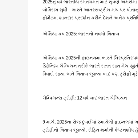
2025નું વર્ષ ભારતીય રમતગમત માટે સુવર્ણ અક્ષરોમ
બોક્સિંગ સુધી—ભારતે આંતરરાષ્ટ્રીય મંચ પર પોતાનું
ફોર્મેટમાં શાનદાર પ્રદર્શન કરીને દેશને અનેક પ્રત
એશિયા કપ 2025: ભારતનો નવમો ખિતાબ
એશિયા કપ 2025ની ફાઇનલમાં ભારતે ચિરપ્રતિસ્પર્
ડિફેન્ડિંગ ચેમ્પિયન તરીકે ભારતે સતત સાત મેચ જીતીને
વિવાદો રહ્યા અને ખિતાબ જીત્યા બાદ પણ ટ્રોફી મુદ્
ચેમ્પિયન્સ ટ્રોફી: 12 વર્ષ બાદ ભારત ચેમ્પિયન
9 માર્ચ, 2025ના રોજ દુબઈમાં રમાયેલી ફાઇનલમાં ભાર
ટ્રોફીનો ખિતાબ જીત્યો. રોહિત શર્માની કેપ્ટનશીપ