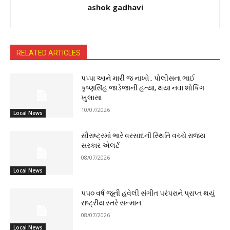
ashok gadhavi
RELATED ARTICLES
પપ્પા આને મારી જ નાખો.. પોલીસના ભાઈ
કૃષ્ણસિંહ જાડેજાની હત્યા, થયા નવા શોકિંગ
ખુલાસા
10/07/2026
Local News
સૌરાષ્ટ્રમાં ભારે વરસાદની સ્થિતિ વચ્ચે રાજ્ય
સરકાર એલર્ટ
08/07/2026
Local News
૫૫૦ વર્ષ જૂની હવેલી સંગીત પરંપરાને પ્રાપ્ત થયું
રાષ્ટ્રીય સ્તરે સન્માન
08/07/2026
Local News