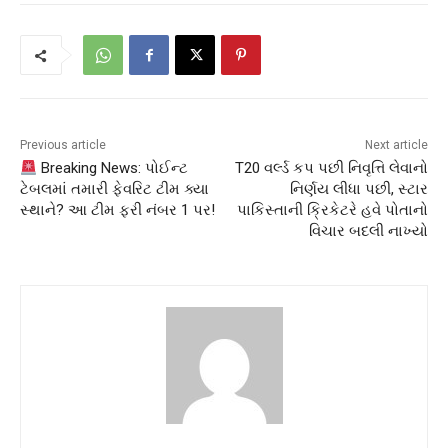
Previous article
Next article
Breaking News: પોઈન્ટ
T20 વર્લ્ડ કપ પછી નિવૃત્તિ લેવાનો
ટેબલમાં તમારી ફેવરિટ ટીમ ક્યા
નિર્ણય લીધા પછી, સ્ટાર
સ્થાને? આ ટીમ ફરી નંબર 1 પર!
પાકિસ્તાની ક્રિકેટરે હવે પોતાનો
વિચાર બદલી નાખ્યો