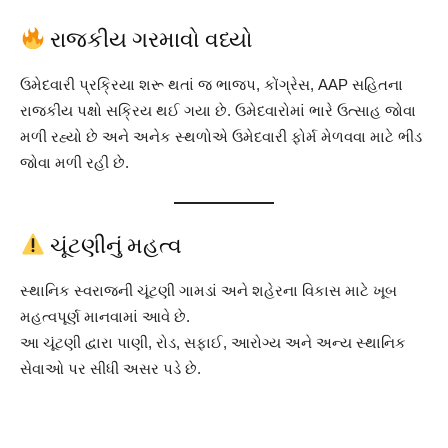
રાજકીય ગરમાવો વધ્યો
ઉમેદવારી પ્રક્રિયા શરૂ થતાં જ ભાજપ, કોંગ્રેસ, AAP સહિતના
રાજકીય પક્ષો સક્રિય થઈ ગયા છે. ઉમેદવારોમાં ભારે ઉત્સાહ જોવા
મળી રહ્યો છે અને અનેક સ્થળોએ ઉમેદવારી ફોર્મ મેળવવા માટે ભીડ
જોવા મળી રહી છે.
ચૂંટણીનું મહત્વ
સ્થાનિક સ્વરાજની ચૂંટણી ગામડાં અને શહેરના વિકાસ માટે ખૂબ
મહત્વપૂર્ણ માનવામાં આવે છે.
આ ચૂંટણી દ્વારા પાણી, રોડ, સફાઈ, આરોગ્ય અને અન્ય સ્થાનિક
સેવાઓ પર સીધી અસર પડે છે.