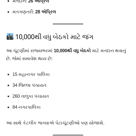
મતદાન:
26 એપ્રિલ
મતગણતરી:
28 એપ્રિલ
10,000થી વધુ બેઠકો માટે જંગ
આ ચૂંટણીમાં રાજ્યભરમાં
10,000થી વધુ બેઠકો
માટે મતદાન થવાનું
છે. જેમાં સમાવેશ થાય છે:
15 મહાનગર પાલિકા
34 જિલ્લા પંચાયત
260 તાલુકા પંચાયત
84 નગરપાલિકા
આ સાથે કેટલીક જગ્યાએ પેટાચૂંટણીઓ પણ યોજાશે.