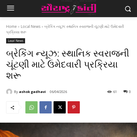
Home
Local News
બ્રેકિંગ ન્યૂઝ: સ્થાનિક સ્વરાજની ચૂંટણી માટે ઉમેદવારી
પ્રક્રિયા શરૂ
Local News
બ્રેકિંગ ન્યૂઝ: સ્થાનિક સ્વરાજની
ચૂંટણી માટે ઉમેદવારી પ્રક્રિયા
શરૂ
By
ashok gadhavi
06/04/2026
61
0