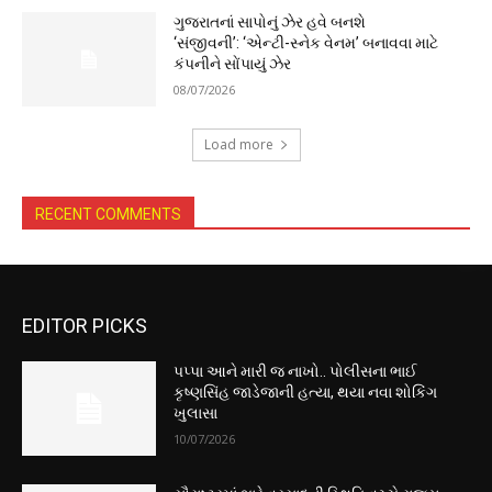
ગુજરાતનાં સાપોનું ઝેર હવે બનશે
‘સંજીવની’: ‘એન્ટી-સ્નેક વેનમ’ બનાવવા માટે
કંપનીને સોંપાયું ઝેર
08/07/2026
Load more
RECENT COMMENTS
EDITOR PICKS
પપ્પા આને મારી જ નાખો.. પોલીસના ભાઈ
કૃષ્ણસિંહ જાડેજાની હત્યા, થયા નવા શોકિંગ
ખુલાસા
10/07/2026