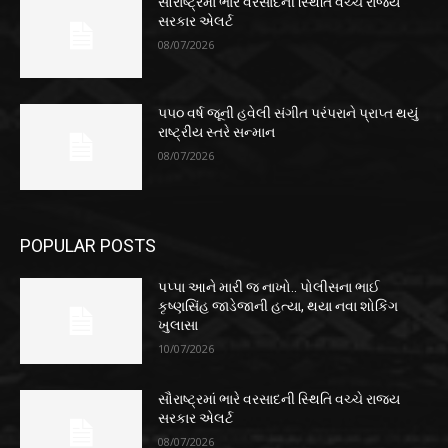
સૌરાષ્ટ્રમાં ભારે વરસાદની સ્થિતિ વચ્ચે રાજ્ય
સરકાર એલર્ટ
08/07/2026
૫૫૦ વર્ષ જૂની હવેલી સંગીત પરંપરાને પ્રાપ્ત થયું
રાષ્ટ્રીય સ્તરે સન્માન
08/07/2026
POPULAR POSTS
પપ્પા આને મારી જ નાખો.. પોલીસના ભાઈ
કૃષ્ણસિંહ જાડેજાની હત્યા, થયા નવા શોકિંગ
ખુલાસા
10/07/2026
સૌરાષ્ટ્રમાં ભારે વરસાદની સ્થિતિ વચ્ચે રાજ્ય
સરકાર એલર્ટ
08/07/2026