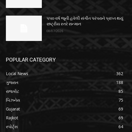
૫૫૦ વર્ષ જૂની હવેલી સંગીત પરંપરાને પ્રાપ્ત થયું
રાષ્ટ્રીય સ્તરે સન્માન
08/07/2026
POPULAR CATEGORY
Local News
362
ગુજરાત
188
રાજકોટ
85
બિઝનેસ
75
Gujarat
69
Rajkot
69
સ્પોર્ટ્સ
64