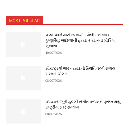
MOST POPULAR
પપ્પા આને મારી જ નાખો.. પોલીસના ભાઈ
કૃષ્ણસિંહ જાડેજાની હત્યા, થયા નવા શોકિંગ
ખુલાસા
10/07/2026
સૌરાષ્ટ્રમાં ભારે વરસાદની સ્થિતિ વચ્ચે રાજ્ય
સરકાર એલર્ટ
08/07/2026
૫૫૦ વર્ષ જૂની હવેલી સંગીત પરંપરાને પ્રાપ્ત થયું
રાષ્ટ્રીય સ્તરે સન્માન
08/07/2026