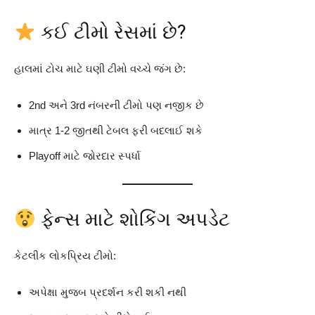
કઈ ટીમો રેસમાં છે?
હાલમાં ટોચ માટે ઘણી ટીમો વચ્ચે જંગ છે:
2nd અને 3rd નંબરની ટીમો પણ નજીક છે
માત્ર 1-2 જીતથી ટેબલ ફરી બદલાઈ શકે
Playoff માટે જોરદાર સ્પર્ધા
ફેન્સ માટે શોકિંગ અપડેટ
કેટલીક લોકપ્રિય ટીમો:
અપેક્ષા મુજબ પ્રદર્શન કરી શકી નથી