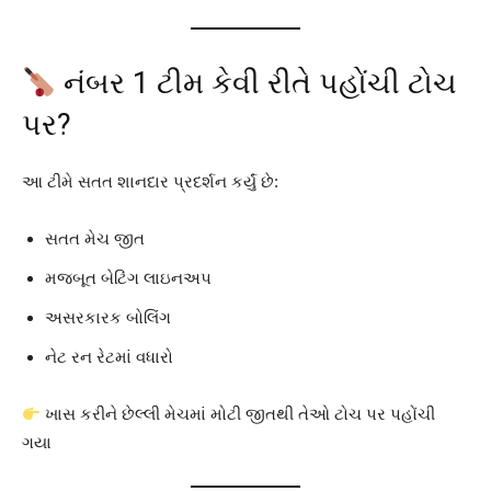
નંબર 1 ટીમ કેવી રીતે પહોંચી ટોચ
પર?
આ ટીમે સતત શાનદાર પ્રદર્શન કર્યું છે:
સતત મેચ જીત
મજબૂત બેટિંગ લાઇનઅપ
અસરકારક બોલિંગ
નેટ રન રેટમાં વધારો
ખાસ કરીને છેલ્લી મેચમાં મોટી જીતથી તેઓ ટોચ પર પહોંચી
ગયા