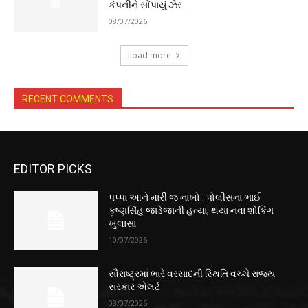
કંપનીને સોંપાયું ઝેર
08/07/2026
Load more
RECENT COMMENTS
EDITOR PICKS
પપ્પા આને મારી જ નાખો.. પોલીસના ભાઈ
કૃષ્ણસિંહ જાડેજાની હત્યા, થયા નવા શોકિંગ
ખુલાસા
10/07/2026
સૌરાષ્ટ્રમાં ભારે વરસાદની સ્થિતિ વચ્ચે રાજ્ય
સરકાર એલર્ટ
08/07/2026