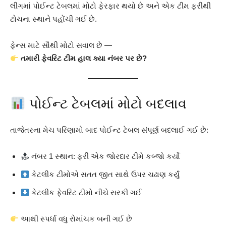
લીગમાં પોઈન્ટ ટેબલમાં મોટો ફેરફાર થયો છે અને એક ટીમ ફરીથી
ટોચના સ્થાને પહોંચી ગઈ છે.
ફેન્સ માટે સૌથી મોટો સવાલ છે —
તમારી ફેવરિટ ટીમ હાલ ક્યા નંબર પર છે?
પોઈન્ટ ટેબલમાં મોટો બદલાવ
તાજેતરના મેચ પરિણામો બાદ પોઈન્ટ ટેબલ સંપૂર્ણ બદલાઈ ગઈ છે:
નંબર 1 સ્થાન: ફરી એક જોરદાર ટીમે કબ્જો કર્યો
કેટલીક ટીમોએ સતત જીત સાથે ઉપર ચઢાણ કર્યું
કેટલીક ફેવરિટ ટીમો નીચે સરકી ગઈ
આથી સ્પર્ધા વધુ રોમાંચક બની ગઈ છે