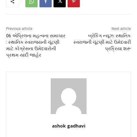
Previous article
Next article
06 એપ્રિલના મહત્વના સમાચાર
બ્રેકિંગ ન્યૂઝ: સ્થાનિક
: સ્થાનિક સ્વરાજ્યની ચૂંટણી
સ્વરાજની ચૂંટણી માટે ઉમેદવારી
માટે કોંગ્રેસના ઉમેદવારોની
પ્રક્રિયા શરૂ
પ્રથમ યાદી જાહેર
ashok gadhavi