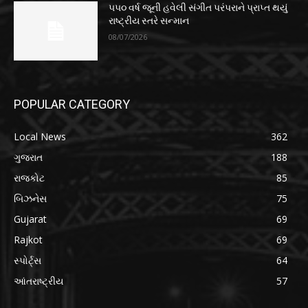
૫૫૦ વર્ષ જૂની હવેલી સંગીત પરંપરાને પ્રાપ્ત થયું
રાષ્ટ્રીય સ્તરે સન્માન
08/07/2026
POPULAR CATEGORY
Local News
362
ગુજરાત
188
રાજકોટ
85
બિઝનેસ
75
Gujarat
69
Rajkot
69
સ્પોર્ટ્સ
64
આંતરાષ્ટ્રીય
57