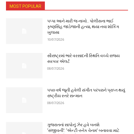
MOST POPULAR
પપ્પા આને મારી જ નાખો.. પોલીસના ભાઈ
કૃષ્ણસિંહ જાડેજાની હત્યા, થયા નવા શોકિંગ
ખુલાસા
10/07/2026
સૌરાષ્ટ્રમાં ભારે વરસાદની સ્થિતિ વચ્ચે રાજ્ય
સરકાર એલર્ટ
08/07/2026
૫૫૦ વર્ષ જૂની હવેલી સંગીત પરંપરાને પ્રાપ્ત થયું
રાષ્ટ્રીય સ્તરે સન્માન
08/07/2026
ગુજરાતનાં સાપોનું ઝેર હવે બનશે
‘સંજીવની’: ‘એન્ટી-સ્નેક વેનમ’ બનાવવા માટે