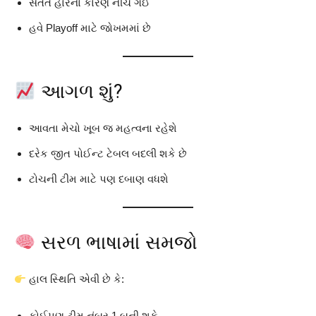
સતત હારના કારણે નીચે ગઈ
હવે Playoff માટે જોખમમાં છે
આગળ શું?
આવતા મેચો ખૂબ જ મહત્વના રહેશે
દરેક જીત પોઈન્ટ ટેબલ બદલી શકે છે
ટોચની ટીમ માટે પણ દબાણ વધશે
સરળ ભાષામાં સમજો
હાલ સ્થિતિ એવી છે કે:
કોઈપણ ટીમ નંબર 1 બની શકે