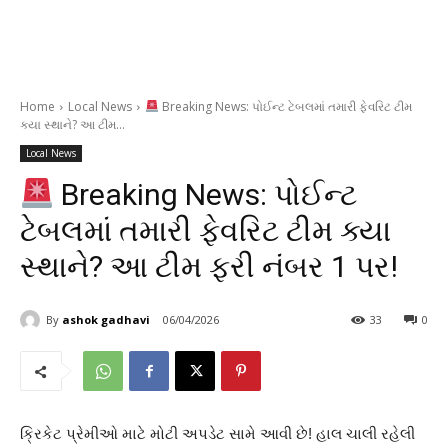
Home
Local News
Breaking News: પોઈન્ટ ટેબલમાં તમારી ફેવરિટ ટીમ
ક્યા સ્થાને? આ ટીમ...
Local News
Breaking News: પોઈન્ટ
ટેબલમાં તમારી ફેવરિટ ટીમ ક્યા
સ્થાને? આ ટીમ ફરી નંબર 1 પર!
By
ashok gadhavi
06/04/2026
33
0
ક્રિકેટ પ્રેમીઓ માટે મોટી અપડેટ સામે આવી છે! હાલ ચાલી રહેલી