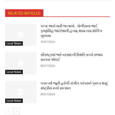
RELATED ARTICLES
પપ્પા આને મારી જ નાખો.. પોલીસના ભાઈ
કૃષ્ણસિંહ જાડેજાની હત્યા, થયા નવા શોકિંગ
ખુલાસા
10/07/2026
Local News
સૌરાષ્ટ્રમાં ભારે વરસાદની સ્થિતિ વચ્ચે રાજ્ય
સરકાર એલર્ટ
08/07/2026
Local News
૫૫૦ વર્ષ જૂની હવેલી સંગીત પરંપરાને પ્રાપ્ત થયું
રાષ્ટ્રીય સ્તરે સન્માન
08/07/2026
Local News