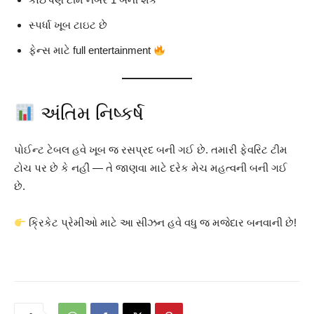
સ્પર્ધા ખૂબ ટાઇટ છે
ફેન્સ માટે full entertainment
અંતિમ નિષ્કર્ષ
પોઈન્ટ ટેબલ હવે ખૂબ જ રસપ્રદ બની ગઈ છે. તમારી ફેવરિટ ટીમ
ટોચ પર છે કે નહીં — તે જાણવા માટે દરેક મેચ મહત્વની બની ગઈ
છે.
ક્રિકેટ પ્રેમીઓ માટે આ સીઝન હવે વધુ જ મજેદાર બનવાની છે!