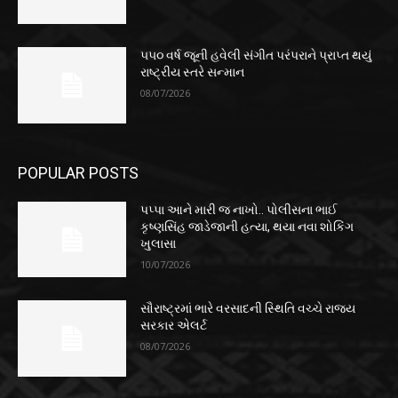
૫૫૦ વર્ષ જૂની હવેલી સંગીત પરંપરાને પ્રાપ્ત થયું
રાષ્ટ્રીય સ્તરે સન્માન
08/07/2026
POPULAR POSTS
પપ્પા આને મારી જ નાખો.. પોલીસના ભાઈ
કૃષ્ણસિંહ જાડેજાની હત્યા, થયા નવા શોકિંગ
ખુલાસા
10/07/2026
સૌરાષ્ટ્રમાં ભારે વરસાદની સ્થિતિ વચ્ચે રાજ્ય
સરકાર એલર્ટ
08/07/2026