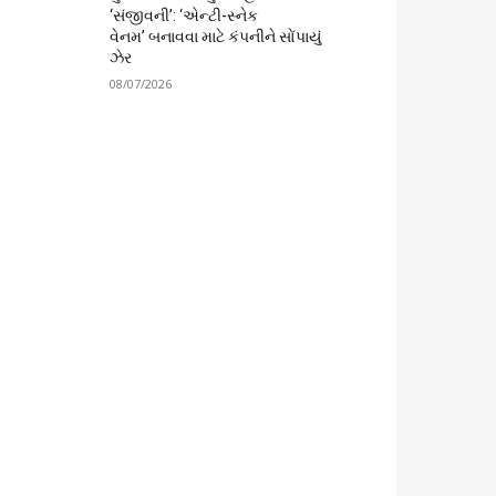
‘સંજીવની’: ‘એન્ટી-સ્નેક
વેનમ’ બનાવવા માટે કંપનીને સોંપાયું
ઝેર
08/07/2026