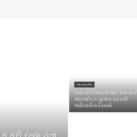
આંતરાષ્ટ્રીય
કાશ પટેલ એફબીઆઈ દારૂના સ
એટલાન્ટિક યુએસ સરકારી
અધિકારીના નિયમો
િંગ કરી રહ્યા હતા,