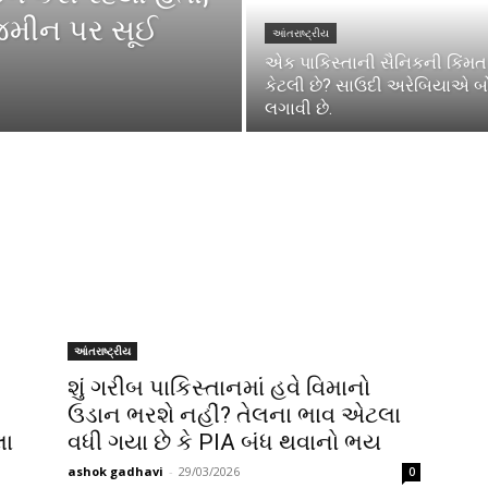
જમીન પર સૂઈ
આંતરાષ્ટ્રીય
એક પાકિસ્તાની સૈનિકની કિંમત
કેટલી છે? સાઉદી અરેબિયાએ બ
લગાવી છે.
આંતરાષ્ટ્રીય
શું ગરીબ પાકિસ્તાનમાં હવે વિમાનો
ઉડાન ભરશે નહીં? તેલના ભાવ એટલા
લા
વધી ગયા છે કે PIA બંધ થવાનો ભય
ashok gadhavi
-
29/03/2026
0