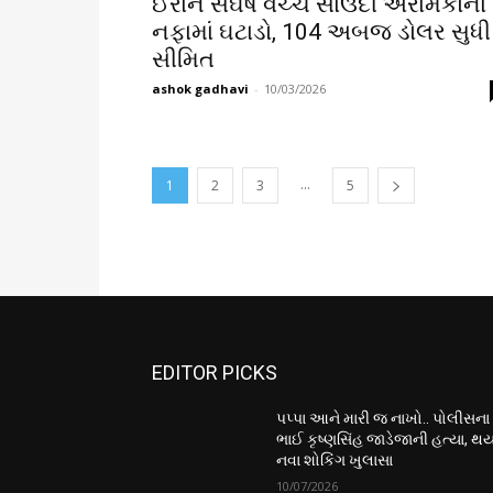
ઈરાન સંઘર્ષ વચ્ચે સાઉદી અરામકોના
નફામાં ઘટાડો, 104 અબજ ડોલર સુધી
સીમિત
ashok gadhavi
-
10/03/2026
...
1
2
3
5
EDITOR PICKS
પપ્પા આને મારી જ નાખો.. પોલીસના
ભાઈ કૃષ્ણસિંહ જાડેજાની હત્યા, થય
નવા શોકિંગ ખુલાસા
10/07/2026