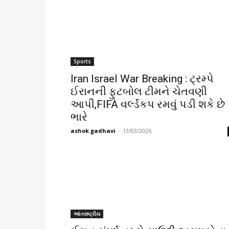
Sports
Iran Israel War Breaking : ટ્રમ્પે
ઈરાનની ફુટબોલ ટીમને ચેતવણી
આપી,FIFA વર્લ્ડકપ રમવું પડી શકે છે
ભારે
ashok gadhavi
-
13/03/2026
આંતરાષ્ટ્રીય