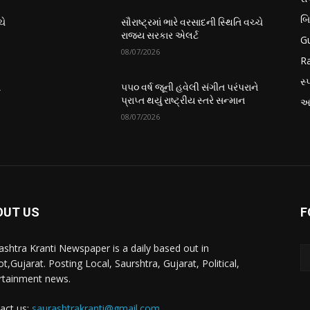
બ
ચે
સૌરાષ્ટ્રમાં ભારે વરસાદની સ્થિતિ વચ્ચે
રાજ્ય સરકાર એલર્ટ
Gu
08/07/2026
Ra
સ્પ
ે
૫૫૦ વર્ષ જૂની હવેલી સંગીત પરંપરાને
પ્રાપ્ત થયું રાષ્ટ્રીય સ્તરે સન્માન
આં
08/07/2026
OUT US
F
ashtra Kranti Newspaper is a daily based out in
t,Gujarat. Posting Local, Saurshtra, Gujarat, Political,
rtainment news.
act us:
saurashtrakranti@gmail.com