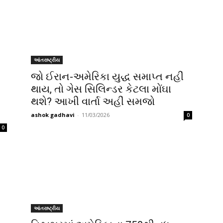
આંતરાષ્ટ્રીય
જો ઈરાન-અમેરિકા યુદ્ધ સમાપ્ત નહીં
થાય, તો ગેસ સિલિન્ડર કેટલા મોંઘા
થશે? આખી વાર્તા અહીં સમજો
ashok gadhavi
-
11/03/2026
0
0
આંતરાષ્ટ્રીય