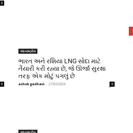
0
આંતરાષ્ટ્રીય
ભારત અને રશિયા LNG સોદા માટે
તૈયારી કરી રહ્યા છે, જે ઊર્જા સુરક્ષા
તરફ એક મોટું પગલું છે
ashok gadhavi
-
27/03/2026
0
0
આંતરાષ્ટ્રીય