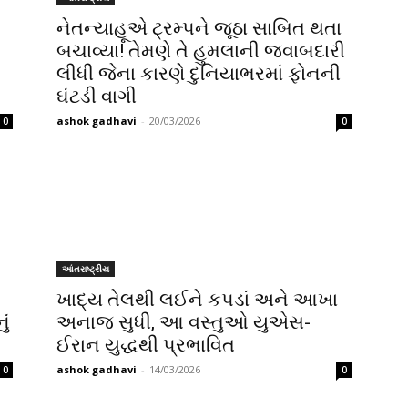
નેતન્યાહૂએ ટ્રમ્પને જૂઠા સાબિત થતા
બચાવ્યા! તેમણે તે હુમલાની જવાબદારી
લીધી જેના કારણે દુનિયાભરમાં ફોનની
ઘંટડી વાગી
ashok gadhavi
-
20/03/2026
0
0
આંતરાષ્ટ્રીય
ખાદ્ય તેલથી લઈને કપડાં અને આખા
ું
અનાજ સુધી, આ વસ્તુઓ યુએસ-
ઈરાન યુદ્ધથી પ્રભાવિત
ashok gadhavi
-
14/03/2026
0
0