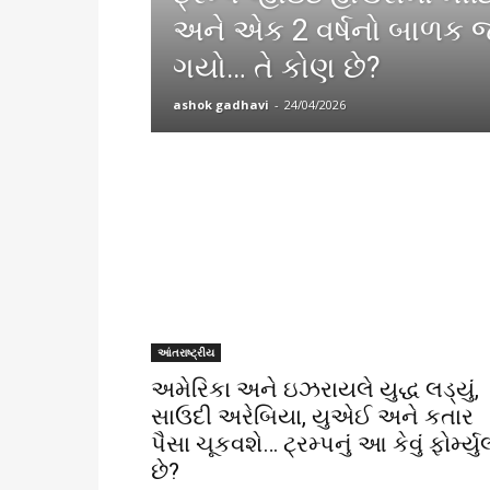
અને એક 2 વર્ષનો બાળક 
ગયો… તે કોણ છે?
ashok gadhavi
-
24/04/2026
આંતરાષ્ટ્રીય
અમેરિકા અને ઇઝરાયલે યુદ્ધ લડ્યું,
સાઉદી અરેબિયા, યુએઈ અને કતાર
પૈસા ચૂકવશે… ટ્રમ્પનું આ કેવું ફોર્મ્યુ
છે?