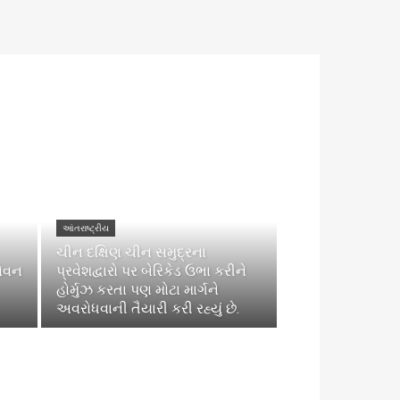
આંતરાષ્ટ્રીય
ચીન દક્ષિણ ચીન સમુદ્રના
ેવન
પ્રવેશદ્વારો પર બેરિકેડ ઉભા કરીને
હોર્મુઝ કરતા પણ મોટા માર્ગને
અવરોધવાની તૈયારી કરી રહ્યું છે.