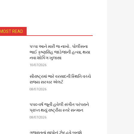
MOST READ
પપ્પા આને મારી જ નાખો.. પોલીસના
ભાઈ કૃષ્ણસિંહ જાડેજાની હત્યા, થયા
નવા શોકિંગ ખુલાસા
10/07/2026
સૌરાષ્ટ્રમાં ભારે વરસાદની સ્થિતિ વચ્ચે
રાજ્ય સરકાર એલર્ટ
08/07/2026
૫૫૦ વર્ષ જૂની હવેલી સંગીત પરંપરાને
પ્રાપ્ત થયું રાષ્ટ્રીય સ્તરે સન્માન
08/07/2026
ગુજરાતનાં સાપોનું ઝેર હવે બનશે