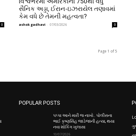
વિશ્વભરમાં અમેરિકાના 750થી વધુ
સૈનિક અડ્ડા, ઈરાન-ઇઝરાયેલ તણાવમાં
કેમ વધે છે તેમની મહત્વતા?
ashok gadhavi
-
07/03/2026
0
0
Page 1 of 5
POPULAR POSTS
P
પપ્પા આને મારી જ નાખો.. પોલીસના
L
ા
ભાઈ કૃષ્ણસિંહ જાડેજાની હત્યા, થયા
ગુ
નવા શોકિંગ ખુલાસા
10/07/2026
ર