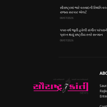
સૌરાષ્ટ્રમાં ભારે વરસાદની સ્થિતિ વચ્
રાજ્ય સરકાર એલર્ટ
08/07/2026
૫૫૦ વર્ષ જૂની હવેલી સંગીત પરંપરાન
પ્રાપ્ત થયું રાષ્ટ્રીય સ્તરે સન્માન
08/07/2026
AB
Saur
Rajko
Ente
Cont