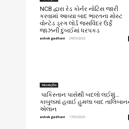
NCB દ્વારા રેડ કોર્નર નોટિસ જારી
કરવામાં આવ્યા બાદ ભારતના મોસ્ટ
વોન્ટેડ ડ્રગ લોર્ડ જસવિંદર ઉર્ફે
જાઝની દુબઈમાં ધરપકડ
ashok gadhavi
-
24/03/2026
આંતરાષ્ટ્રીય
પાકિસ્તાન પાસેથી બદલો લઈશું…
કાબુલમાં હવાઈ હુમલા બાદ તાલિબાનન
એલાન
ashok gadhavi
-
17/03/2026