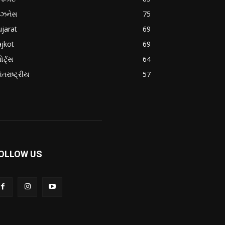
િઝનેસ
75
jarat
69
jkot
69
ોર્ટ્સ
64
તરાષ્ટ્રીય
57
OLLOW US