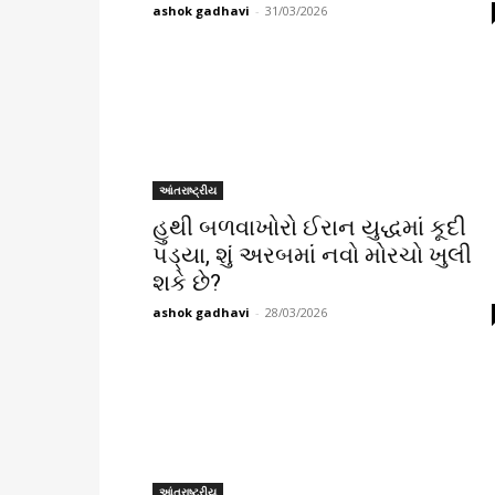
ashok gadhavi
-
31/03/2026
આંતરાષ્ટ્રીય
હુથી બળવાખોરો ઈરાન યુદ્ધમાં કૂદી
પડ્યા, શું અરબમાં નવો મોરચો ખુલી
શકે છે?
ashok gadhavi
-
28/03/2026
આંતરાષ્ટ્રીય