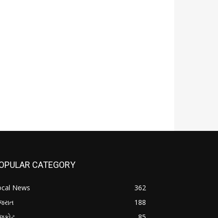
OPULAR CATEGORY
ocal News
362
જરાત
188
ાજકોટ
85