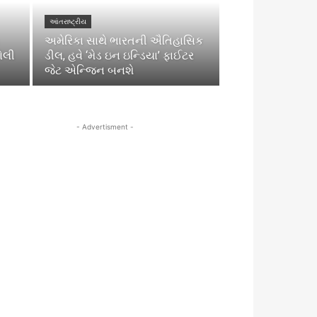
આંતરાષ્ટ્રીય
અમેરિકા સાથે ભારતની ઐતિહાસિક
ોલી
ડીલ, હવે ‘મેડ ઇન ઇન્ડિયા’ ફાઈટર
જેટ એન્જિન બનશે
- Advertisment -