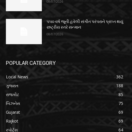
08/07/2026
૫૫૦ વર્ષ જૂની હવેલી સંગીત પરંપરાને પ્રાપ્ત થયું
રાષ્ટ્રીય સ્તરે સન્માન
08/07/2026
POPULAR CATEGORY
Local News
362
ગુજરાત
188
રાજકોટ
85
બિઝનેસ
75
Gujarat
69
Rajkot
69
સ્પોર્ટ્સ
64