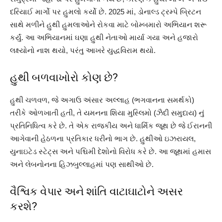
દરિયાઈ માર્ગો પર હુમલો કર્યો છે. 2025 માં, ડોનાલ્ડ ટ્રમ્પે બ્રિટન
સાથે મળીને હુથી હુમલાઓને રોકવા માટે બોમ્બમારો અભિયાન શરૂ
કર્યું. આ અભિયાનમાં ઘણા હુથી નેતાઓ માર્યા ગયા અને હજારો
લક્ષ્યોનો નાશ થયો, પરંતુ આખરે યુદ્ધવિરામ થયો.
હુથી બળવાખોરો કોણ છે?
હુથી ચળવળ, જે અગાઉ અંસાર અલ્લાહ (ભગવાનના સમર્થકો)
તરીકે ઓળખાતી હતી, તે યમનના શિયા મુસ્લિમો (ઝૈદી સમુદાય) નું
પ્રતિનિધિત્વ કરે છે. તે એક રાજકીય અને ધાર્મિક જૂથ છે જે ઈરાનની
આગેવાની હેઠળના પ્રતિકાર ધરીનો ભાગ છે. હુથીઓ ઇઝરાયલ,
યુનાઇટેડ સ્ટેટ્સ અને પશ્ચિમી દેશોનો વિરોધ કરે છે. આ જૂથમાં હમાસ
અને લેબનોનના હિઝબુલ્લાહમાં પણ સાથીઓ છે.
વૈશ્વિક વેપાર અને શાંતિ વાટાઘાટોને અસર
કરશે?