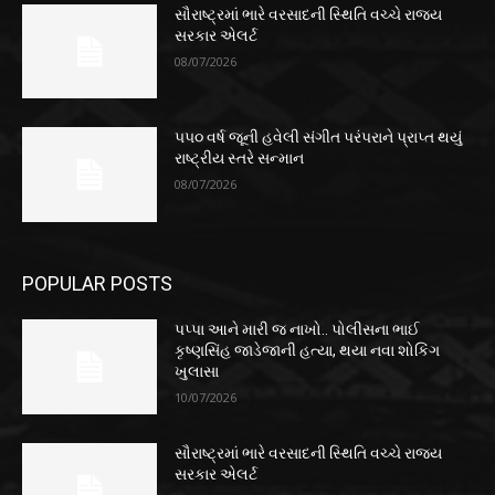
સૌરાષ્ટ્રમાં ભારે વરસાદની સ્થિતિ વચ્ચે રાજ્ય
સરકાર એલર્ટ
08/07/2026
૫૫૦ વર્ષ જૂની હવેલી સંગીત પરંપરાને પ્રાપ્ત થયું
રાષ્ટ્રીય સ્તરે સન્માન
08/07/2026
POPULAR POSTS
પપ્પા આને મારી જ નાખો.. પોલીસના ભાઈ
કૃષ્ણસિંહ જાડેજાની હત્યા, થયા નવા શોકિંગ
ખુલાસા
10/07/2026
સૌરાષ્ટ્રમાં ભારે વરસાદની સ્થિતિ વચ્ચે રાજ્ય
સરકાર એલર્ટ