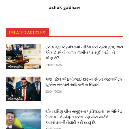
ashok gadhavi
RELATED ARTICLES
ટ્રમ્પ વ્હાઇટ હાઉસમાં મીટિંગ કરી રહ્યા હતા, અને
એક 2 વર્ષનો બાળક જમીન પર સૂઈ ગયો… તે
કોણ છે?
24/04/2026
આંતરાષ્ટ્રીય
કાશ પટેલ એફબીઆઈ દારૂના સેવન એટલાન્ટિક
યુએસ સરકારી અધિકારીના નિયમો
22/04/2026
આંતરાષ્ટ્રીય
ચીન દક્ષિણ ચીન સમુદ્રના પ્રવેશદ્વારો પર બેરિકેડ
ઉભા કરીને હોર્મુઝ કરતા પણ મોટા માર્ગને
અવરોધવાની તૈયારી કરી રહ્યું છે.