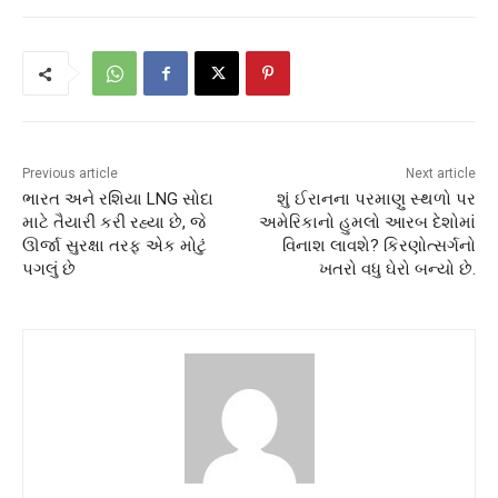
Previous article
Next article
ભારત અને રશિયા LNG સોદા
શું ઈરાનના પરમાણુ સ્થળો પર
માટે તૈયારી કરી રહ્યા છે, જે
અમેરિકાનો હુમલો આરબ દેશોમાં
ઊર્જા સુરક્ષા તરફ એક મોટું
વિનાશ લાવશે? કિરણોત્સર્ગનો
પગલું છે
ખતરો વધુ ઘેરો બન્યો છે.