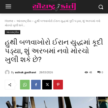
Home
આંતરાષ્ટ્રીય
હુથી બળવાખોરો ઈરાન યુદ્ધમાં કૂદી પડ્યા, શું અરબમાં નવો
મોરચો ખુલી શકે...
આંતરાષ્ટ્રીય
હુથી બળવાખોરો ઈરાન યુદ્ધમાં કૂદી
પડ્યા, શું અરબમાં નવો મોરચો
ખુલી શકે છે?
By
ashok gadhavi
28/03/2026
48
0