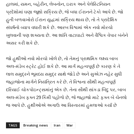
હાલમાં, યમન, બહેરીન, લેબનોન, ઇરાક અને પેલેસ્ટિનિયન
પ્રદેશોમાં ઘણા જૂથો સક્રિય છે, જે બધા ઈરાનને ટેકો આપે છે. જો
હુતી બળવાખોરો ઈરાન યુદ્ધમાં સક્રિય થાય છે, તો તે પ્રાદેશિક
સંઘર્ષનો વ્યાપ વધારી શકે છે. આરબ વિશ્વમાં એક નવો મોરચો
ખુલવાની પણ શક્યતા છે. આ શાંતિ વાટાઘાટો અને વૈશ્વિક વેપાર બંનેને
અસર કરી શકે છે.
જો હુથીઓ નવો મોરચો ખોલે છે, તો તેમનું પ્રાથમિક લક્ષ્ય બાબ
અલ-મંડેબ સ્ટ્રેટ હોઈ શકે છે. આ માર્ગ મહત્વપૂર્ણ છે કારણ કે તે
લાલ સમુદ્રને ભૂમધ્ય સમુદ્ર સાથે જોડે છે અને સુએઝ નહેર સુધી
જહાજોના માર્ગને નિયંત્રિત કરે છે. તે વિશ્વના સૌથી મહત્વપૂર્ણ
દરિયાઈ ચોકપોઇન્ટ્સમાંનું એક છે. તેના સૌથી સાંકડા બિંદુ પર, બાબ
અલ-મંડેબ ફક્ત 29 કિમી પહોળો છે, જે જહાજો માટે ફક્ત બે ચેનલો
જ આપે છે. હુથીઓએ અગાઉ આ વિસ્તારમાં હુમલાઓ કર્યા છે
TAGS
Breaking news
Iran
War