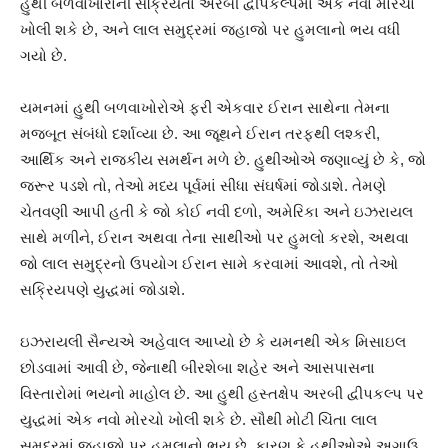
હુથી બળવાખોરોની સક્રિયતા અરબી દ્વીપકલ્પમાં એક નવો મોરચો
ખોલી શકે છે, અને લાલ સમુદ્રમાં જહાજો પર હુમલાનો ભય વધી
ગયો છે.
યમનમાં હુથી બળવાખોરોએ ફરી એકવાર ઈરાન સાથેના તેમના
મજબૂત સંબંધો દર્શાવ્યા છે. આ જૂથને ઈરાન તરફથી લશ્કરી,
આર્થિક અને રાજકીય સમર્થન મળે છે. હુથીઓએ જણાવ્યું છે કે, જો
જરૂર પડશે તો, તેઓ મધ્ય પૂર્વમાં સીધા સંઘર્ષમાં જોડાશે. તેમણે
ચેતવણી આપી હતી કે જો કોઈ નવી દળો, અમેરિકા અને ઇઝરાયલ
સાથે મળીને, ઈરાન અથવા તેના સાથીઓ પર હુમલો કરશે, અથવા
જો લાલ સમુદ્રનો ઉપયોગ ઈરાન સામે કરવામાં આવશે, તો તેઓ
સક્રિયપણે યુદ્ધમાં જોડાશે.
ઇઝરાયલી સૈન્યએ અહેવાલ આપ્યો છે કે યમનથી એક મિસાઇલ
છોડવામાં આવી છે, જેનાથી બીરશેબા શહેર અને આસપાસના
વિસ્તારોમાં ભયનો માહોલ છે. આ હુથી હસ્તક્ષેપ અરબી દ્વીપકલ્પ પર
યુદ્ધમાં એક નવો મોરચો ખોલી શકે છે. સૌથી મોટી ચિંતા લાલ
સમુદ્રમાં જહાજો પર હુમલાનો ભય છે, કારણ કે હુથીઓએ અગાઉ