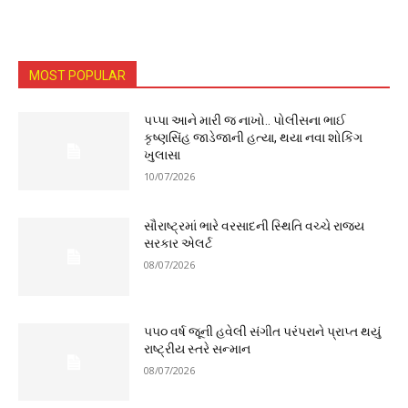
MOST POPULAR
પપ્પા આને મારી જ નાખો.. પોલીસના ભાઈ
કૃષ્ણસિંહ જાડેજાની હત્યા, થયા નવા શોકિંગ
ખુલાસા
10/07/2026
સૌરાષ્ટ્રમાં ભારે વરસાદની સ્થિતિ વચ્ચે રાજ્ય
સરકાર એલર્ટ
08/07/2026
૫૫૦ વર્ષ જૂની હવેલી સંગીત પરંપરાને પ્રાપ્ત થયું
રાષ્ટ્રીય સ્તરે સન્માન
08/07/2026