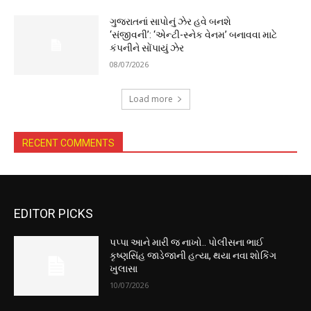
ગુજરાતનાં સાપોનું ઝેર હવે બનશે
‘સંજીવની’: ‘એન્ટી-સ્નેક વેનમ’ બનાવવા માટે
કંપનીને સોંપાયું ઝેર
08/07/2026
Load more
RECENT COMMENTS
EDITOR PICKS
પપ્પા આને મારી જ નાખો.. પોલીસના ભાઈ
કૃષ્ણસિંહ જાડેજાની હત્યા, થયા નવા શોકિંગ
ખુલાસા
10/07/2026