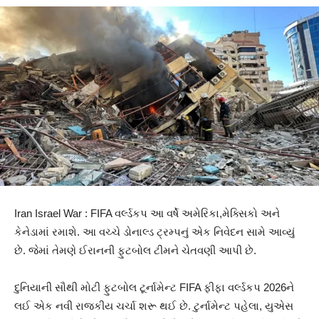
Iran Israel War : FIFA વર્લ્ડકપ આ વર્ષે અમેરિકા,મેક્સિકો અને
કેનેડામાં રમાશે. આ વચ્ચે ડોનાલ્ડ ટ્રમ્પનું એક નિવેદન સામે આવ્યું
છે. જેમાં તેમણે ઈરાનની ફુટબોલ ટીમને ચેતવણી આપી છે.
દુનિયાની સૌથી મોટી ફુટબોલ ટૂર્નામેન્ટ FIFA ફીફા વર્લ્ડકપ 2026ને
લઈ એક નવી રાજકીય ચર્ચા શરૂ થઈ છે. ટુર્નામેન્ટ પહેલા, યુએસ