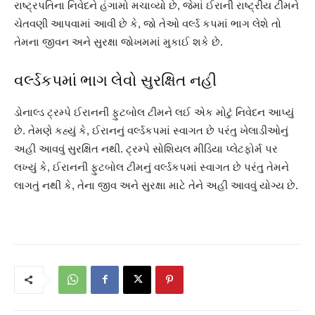
રાષ્ટ્રપતિના નિવેદને હંગામો મચાવ્યો છે, જેમાં ઈરાની રાષ્ટ્રીય ટીમને
ચેતવણી આપવામાં આવી છે કે, જો તેઓ વર્લ્ડ કપમાં ભાગ લેશે તો
તેમના જીવન અને સુરક્ષા જોખમમાં મુકાઈ શકે છે.
વર્લ્ડકપમાં ભાગ લેવો સુરક્ષિત નહી
ડોનાલ્ડ ટ્રમ્પે ઈરાનની ફુટબોલ ટીમને લઈ એક મોટું નિવેદન આપ્યું
છે. તેમણે કહ્યું કે, ઈરાનનું વર્લ્ડકપમાં સ્વાગત છે પરંતુ ખેલાડીઓનું
અહી આવવું સુરક્ષિત નથી. ટ્રમ્પે સોશિયલ મીડિયા પ્લેટફોર્મ પર
લખ્યું કે, ઈરાનની ફુટબોલ ટીમનું વર્લ્ડકપમાં સ્વાગત છે પરંતુ તેમને
લાગતું નથી કે, તેના જીવ અને સુરક્ષા માટે તેને અહી આવવું યોગ્ય છે.