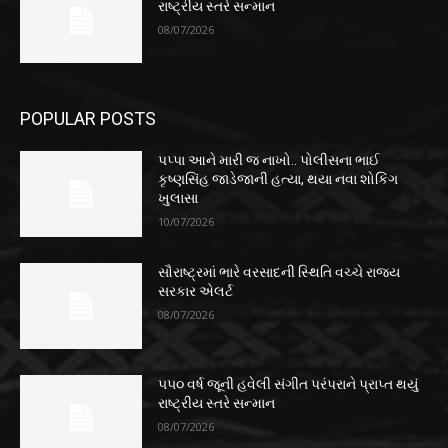
રાષ્ટ્રીય સ્તરે સન્માન
08/07/2026
POPULAR POSTS
પપ્પા આને મારી જ નાખો.. પોલીસના ભાઈ
કૃષ્ણસિંહ જાડેજાની હત્યા, થયા નવા શોકિંગ
ખુલાસા
10/07/2026
સૌરાષ્ટ્રમાં ભારે વરસાદની સ્થિતિ વચ્ચે રાજ્ય
સરકાર એલર્ટ
08/07/2026
૫૫૦ વર્ષ જૂની હવેલી સંગીત પરંપરાને પ્રાપ્ત થયું
રાષ્ટ્રીય સ્તરે સન્માન
08/07/2026