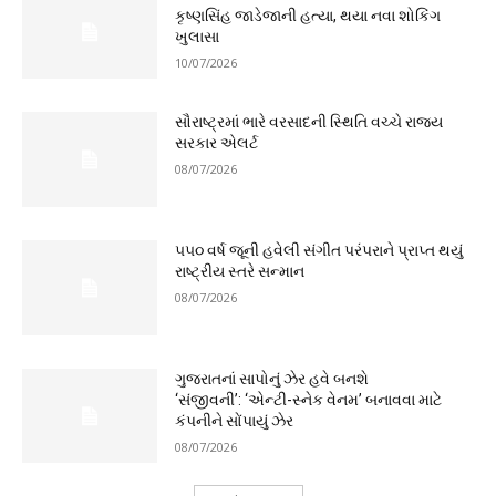
કૃષ્ણસિંહ જાડેજાની હત્યા, થયા નવા શોકિંગ
ખુલાસા
10/07/2026
સૌરાષ્ટ્રમાં ભારે વરસાદની સ્થિતિ વચ્ચે રાજ્ય
સરકાર એલર્ટ
08/07/2026
૫૫૦ વર્ષ જૂની હવેલી સંગીત પરંપરાને પ્રાપ્ત થયું
રાષ્ટ્રીય સ્તરે સન્માન
08/07/2026
ગુજરાતનાં સાપોનું ઝેર હવે બનશે
‘સંજીવની’: ‘એન્ટી-સ્નેક વેનમ’ બનાવવા માટે
કંપનીને સોંપાયું ઝેર
08/07/2026