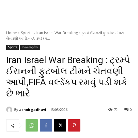
Home
Sports
Iran Israel War Breaking : ટ્રમ્પે ઈરાનની ફુટબોલ ટીમને
ચેતવણી આપી,FIFA વર્લ્ડકપ...
Sports
આંતરાષ્ટ્રીય
Iran Israel War Breaking : ટ્રમ્પે
ઈરાનની ફુટબોલ ટીમને ચેતવણી
આપી,FIFA વર્લ્ડકપ રમવું પડી શકે
છે ભારે
By
ashok gadhavi
13/03/2026
70
0