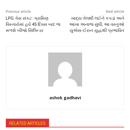
Previous article
Next article
LPG ગેસ સંકટ: ગ્રામિણ
ખાદ્ય તેલથી લઈને કપડાં અને
વિસ્તારોમાં હવે 45 દિવસ બાદ જ
આખા અનાજ સુધી, આ વસ્તુઓ
મળશે બીજો સિલિન્ડર
યુએસ-ઈરાન યુદ્ધથી પ્રભાવિત
ashok gadhavi
RELATED ARTICLES