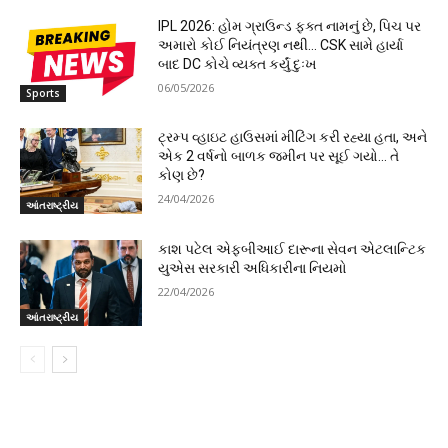
IPL 2026: હોમ ગ્રાઉન્ડ ફક્ત નામનું છે, પિચ પર
અમારો કોઈ નિયંત્રણ નથી… CSK સામે હાર્યા
બાદ DC કોચે વ્યક્ત કર્યું દુઃખ
06/05/2026
Sports
ટ્રમ્પ વ્હાઇટ હાઉસમાં મીટિંગ કરી રહ્યા હતા, અને
એક 2 વર્ષનો બાળક જમીન પર સૂઈ ગયો… તે
કોણ છે?
24/04/2026
આંતરાષ્ટ્રીય
કાશ પટેલ એફબીઆઈ દારૂના સેવન એટલાન્ટિક
યુએસ સરકારી અધિકારીના નિયમો
22/04/2026
આંતરાષ્ટ્રીય