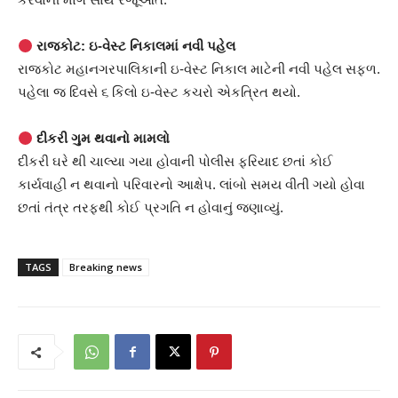
રાજકોટ: ઇ-વેસ્ટ નિકાલમાં નવી પહેલ
રાજકોટ મહાનગરપાલિકાની ઇ-વેસ્ટ નિકાલ માટેની નવી પહેલ સફળ.
પહેલા જ દિવસે ૬ કિલો ઇ-વેસ્ટ કચરો એકત્રિત થયો.
દીકરી ગુમ થવાનો મામલો
દીકરી ઘરે થી ચાલ્યા ગયા હોવાની પોલીસ ફરિયાદ છતાં કોઈ
કાર્યવાહી ન થવાનો પરિવારનો આક્ષેપ. લાંબો સમય વીતી ગયો હોવા
છતાં તંત્ર તરફથી કોઈ પ્રગતિ ન હોવાનું જણાવ્યું.
TAGS
Breaking news