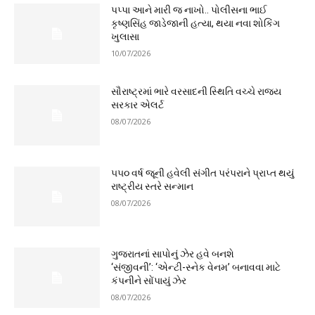
પપ્પા આને મારી જ નાખો.. પોલીસના ભાઈ
કૃષ્ણસિંહ જાડેજાની હત્યા, થયા નવા શોકિંગ
ખુલાસા
10/07/2026
સૌરાષ્ટ્રમાં ભારે વરસાદની સ્થિતિ વચ્ચે રાજ્ય
સરકાર એલર્ટ
08/07/2026
૫૫૦ વર્ષ જૂની હવેલી સંગીત પરંપરાને પ્રાપ્ત થયું
રાષ્ટ્રીય સ્તરે સન્માન
08/07/2026
ગુજરાતનાં સાપોનું ઝેર હવે બનશે
‘સંજીવની’: ‘એન્ટી-સ્નેક વેનમ’ બનાવવા માટે
કંપનીને સોંપાયું ઝેર
08/07/2026