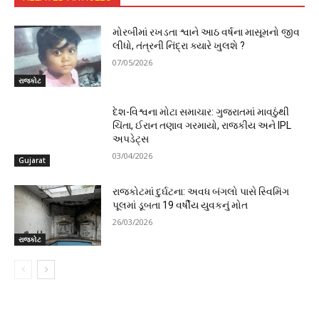
મોરબીમાં રખડતા શ્વાને આઠ વર્ષના માસૂમનો જીવ
લીધો, તંત્રની નિંદ્રા ક્યારે ખુલશે ?
07/05/2026
રાજકોટ
દેશ-વિશ્વના મોટા સમાચાર: ગુજરાતમાં માવઠુંથી
ચિંતા, ઈરાન તણાવ ગરમાયો, રાજકીય અને IPL
અપડેટ્સ
03/04/2026
Gujarat
રાજકોટમાં દુર્ઘટના: અવધ બંગલો પાસે સ્વિમિંગ
પૂલમાં ડૂબતા 19 વર્ષીય યુવકનું મોત
26/03/2026
રાજકોટ