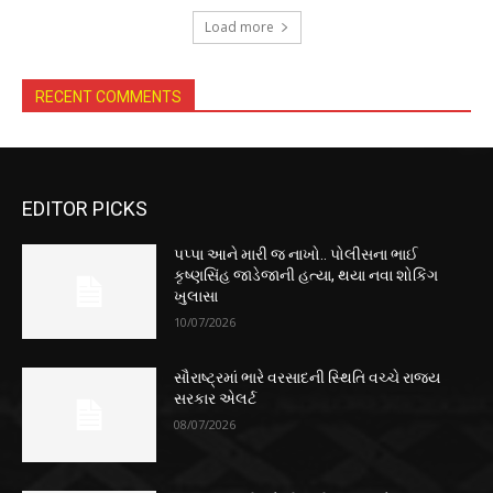
Load more
RECENT COMMENTS
EDITOR PICKS
પપ્પા આને મારી જ નાખો.. પોલીસના ભાઈ
કૃષ્ણસિંહ જાડેજાની હત્યા, થયા નવા શોકિંગ
ખુલાસા
10/07/2026
સૌરાષ્ટ્રમાં ભારે વરસાદની સ્થિતિ વચ્ચે રાજ્ય
સરકાર એલર્ટ
08/07/2026