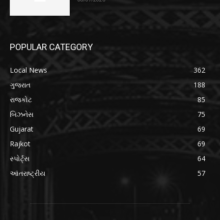
POPULAR CATEGORY
Local News
362
ગુજરાત
188
રાજકોટ
85
બિઝનેસ
75
Gujarat
69
Rajkot
69
સ્પોર્ટ્સ
64
આંતરાષ્ટ્રીય
57