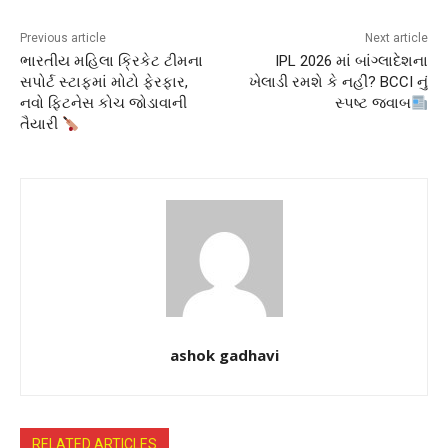
Previous article
Next article
ભારતીય મહિલા ક્રિકેટ ટીમના
IPL 2026 માં બાંગ્લાદેશના
સપોર્ટ સ્ટાફમાં મોટો ફેરફાર,
ખેલાડી રમશે કે નહીં? BCCI નું
નવો ફિટનેસ કોચ જોડાવાની
સ્પષ્ટ જવાબ
તૈયારી
ashok gadhavi
RELATED ARTICLES