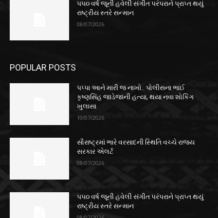
૫૫૦ વર્ષ જૂની હવેલી સંગીત પરંપરાને પ્રાપ્ત થયું
રાષ્ટ્રીય સ્તરે સન્માન
08/07/2026
POPULAR POSTS
પપ્પા આને મારી જ નાખો.. પોલીસના ભાઈ
કૃષ્ણસિંહ જાડેજાની હત્યા, થયા નવા શોકિંગ
ખુલાસા
10/07/2026
સૌરાષ્ટ્રમાં ભારે વરસાદની સ્થિતિ વચ્ચે રાજ્ય
સરકાર એલર્ટ
08/07/2026
૫૫૦ વર્ષ જૂની હવેલી સંગીત પરંપરાને પ્રાપ્ત થયું
રાષ્ટ્રીય સ્તરે સન્માન
08/07/2026