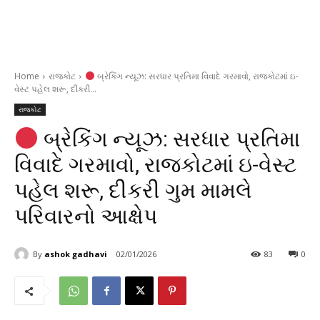
Home
રાજકોટ
બ્રેકિંગ ન્યૂઝ: સરધાર પ્રતિમા વિવાદે ગરમાવો, રાજકોટમાં ઇ-
વેસ્ટ પહેલ શરૂ, દીકરી...
રાજકોટ
બ્રેકિંગ ન્યૂઝ: સરધાર પ્રતિમા
વિવાદે ગરમાવો, રાજકોટમાં ઇ-વેસ્ટ
પહેલ શરૂ, દીકરી ગુમ મામલે
પરિવારનો આક્ષેપ
By
ashok gadhavi
02/01/2026
83
0