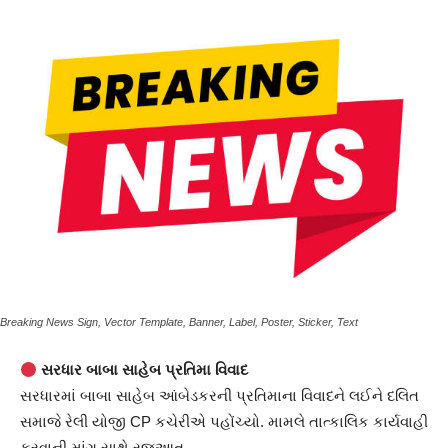
Breaking News Sign, Vector Template, Banner, Label, Poster, Sticker, Text
સરધાર બાબા સાહેબ પ્રતિમા વિવાદ
સરધારમાં બાબા સાહેબ આંબેડકરની પ્રતિમાના વિવાદને લઈને દલિત
સમાજે રેલી યોજી CP કચેરીએ પહોંચ્યો. મામલે તાત્કાલિક કાર્યવાહી
કરવાની માંગ સાથે રજૂઆત.