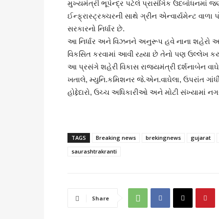
મુખ્યમંત્રી ભૂપેન્દ્ર પટેલે પ્રાસંગિક ઉદબોધનમાં જણા
ઈન્ફ્રાસ્ટ્રક્ચરની સાથે ગ્રીન એન્વાર્યમેન્ટ વાળા પ
સરકારનો નિર્ધાર છે.
આ નિર્ધાર અને વિઝનને અનુરૂપ હવે નાના શહેરો 
વિકસિત કરવામાં આવી રહ્યા છે તેનો પણ ઉલ્લેખ કર્
આ પ્રસંગે શહેરી વિકાસ રાજ્યમંત્રી દર્શનાબેન વાઘ
ખતાલે, મ્યુનિ.કમિશનર જે.એન.વાઘેલા, ઉપરાંત ગાં
હોદ્દેદારો, ઉચ્ચ અધિકારીઓ અને મોટી સંખ્યામાં ન
TAGS
Breaking news
brekingnews
gujarat
saurashtrakranti
Share