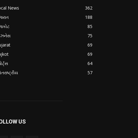
ocal News
362
જરાત
188
ાજકોટ
85
િઝનેસ
75
jarat
69
jkot
69
ોર્ટ્સ
64
તરાષ્ટ્રીય
57
OLLOW US