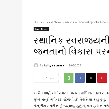
Home
Local News
સ્થાનિક સ્વરાજ્યની ચૂંટણીમાં વિ
Local News
સ્થાનિક સ્વરાજ્યન
જનતાનો વિકાસ પરન
By
Aditya sonara
18/05/2026
Share
અમિત શાહે ગાંધીનગર મહાનગરપાલિકાના કુલ રૂ. 620 
મુખ્યમંત્રી ભૂપેન્દ્ર પટેલની ઉપસ્થિતિમાં કર્યું હતું.
કેન્દ્રીય મંત્રી શાહે જણાવ્યું હતું કે, વડાપ્રધાન