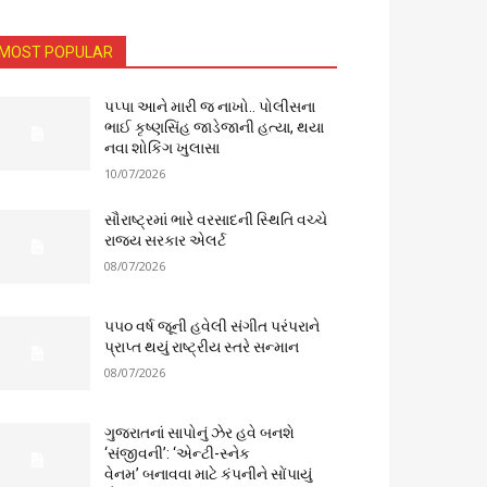
MOST POPULAR
પપ્પા આને મારી જ નાખો.. પોલીસના
ભાઈ કૃષ્ણસિંહ જાડેજાની હત્યા, થયા
નવા શોકિંગ ખુલાસા
10/07/2026
સૌરાષ્ટ્રમાં ભારે વરસાદની સ્થિતિ વચ્ચે
રાજ્ય સરકાર એલર્ટ
08/07/2026
૫૫૦ વર્ષ જૂની હવેલી સંગીત પરંપરાને
પ્રાપ્ત થયું રાષ્ટ્રીય સ્તરે સન્માન
08/07/2026
ગુજરાતનાં સાપોનું ઝેર હવે બનશે
‘સંજીવની’: ‘એન્ટી-સ્નેક
વેનમ’ બનાવવા માટે કંપનીને સોંપાયું