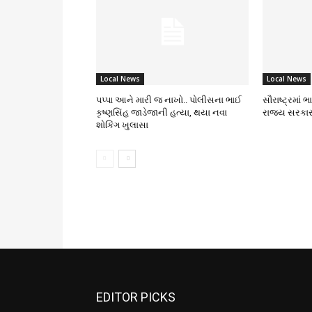
Local News
Local News
પપ્પા આને મારી જ નાખો.. પોલીસના ભાઈ
સૌરાષ્ટ્રમાં 
કૃષ્ણસિંહ જાડેજાની હત્યા, થયા નવા
રાજ્ય સરકાર
શોકિંગ ખુલાસા
EDITOR PICKS