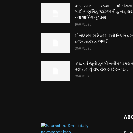
પપ્પા આને મારી જ નાખો.. પોલીસના
ભાઈ કૃષ્ણસિંહ જાડેજાની હત્યા, થય
નવા શોકિંગ ખુલાસા
10/07/2026
સૌરાષ્ટ્રમાં ભારે વરસાદની સ્થિતિ વચ્
રાજ્ય સરકાર એલર્ટ
08/07/2026
૫૫૦ વર્ષ જૂની હવેલી સંગીત પરંપરાન
પ્રાપ્ત થયું રાષ્ટ્રીય સ્તરે સન્માન
08/07/2026
AB
Saur