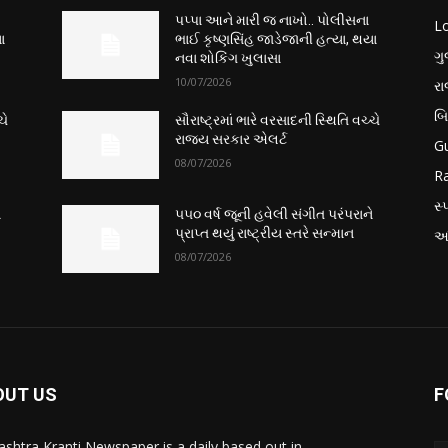
પપ્પા આને મારી જ નાખો.. પોલીસના
L
ા
ભાઈ કૃષ્ણસિંહ જાડેજાની હત્યા, થયા
ગુ
નવા શોકિંગ ખુલાસા
10/07/2026
ર
બ
ચે
સૌરાષ્ટ્રમાં ભારે વરસાદની સ્થિતિ વચ્ચે
રાજ્ય સરકાર એલર્ટ
Gu
08/07/2026
Ra
સ્પ
ે
૫૫૦ વર્ષ જૂની હવેલી સંગીત પરંપરાને
પ્રાપ્ત થયું રાષ્ટ્રીય સ્તરે સન્માન
આં
08/07/2026
OUT US
F
ashtra Kranti Newspaper is a daily based out in