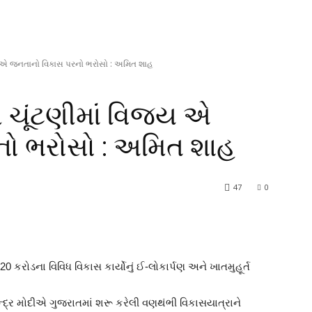
જય એ જનતાનો વિકાસ પરનો ભરોસો : અમિત શાહ
ી ચૂંટણીમાં વિજય એ
ો ભરોસો : અમિત શાહ
47
0
કરોડના વિવિધ વિકાસ કાર્યોનું ઈ-લોકાર્પણ અને ખાતમુહૂર્ત
 નરેન્દ્ર મોદીએ ગુજરાતમાં શરૂ કરેલી વણથંભી વિકાસયાત્રાને