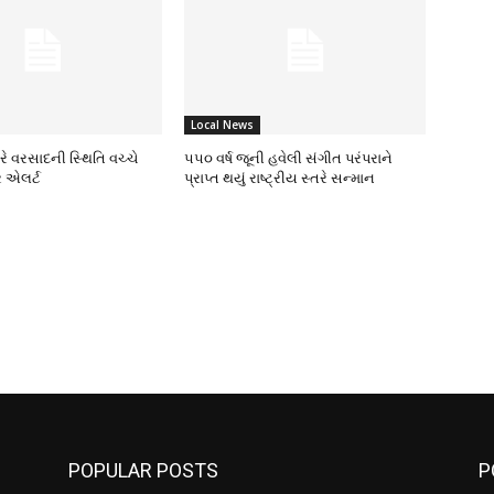
Local News
ભારે વરસાદની સ્થિતિ વચ્ચે
૫૫૦ વર્ષ જૂની હવેલી સંગીત પરંપરાને
 એલર્ટ
પ્રાપ્ત થયું રાષ્ટ્રીય સ્તરે સન્માન
POPULAR POSTS
P