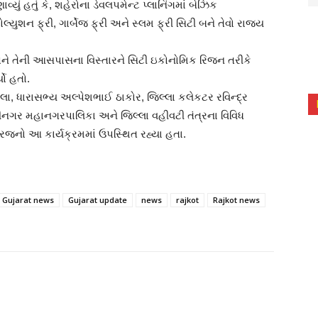
વ્યું હતું કે, શહેરોના ડેવલપમેન્ટ પ્લાનિંગમાં બેઝિક
ોલ્યુશન ફ્રી, ગાર્બેજ ફ્રી અને સ્લમ ફ્રી સિટી બને તેવો રાજ્ય
અને તેની આસપાસના વિસ્તારને સિટી ઇકોનોમિક રિજન તરીકે
યો હતો.
ેલા, ધારાસભ્ય અલ્પેશભાઈ ઠાકોર, જિલ્લા કલેકટર રવિન્દ્ર
ધીનગર મહાનગરપાલિકા અને જિલ્લા વહીવટી તંત્રના વિવિધ
ગરજનો આ કાર્યક્રમમાં ઉપસ્થિત રહ્યા હતા.
Gujarat news
Gujarat update
news
rajkot
Rajkot news