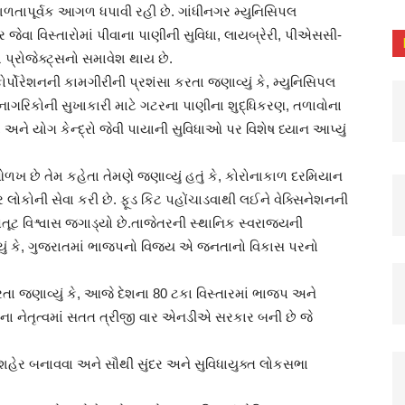
ુશળતાપૂર્વક આગળ ધપાવી રહી છે. ગાંધીનગર મ્યુનિસિપલ
ુર જેવા વિસ્તારોમાં પીવાના પાણીની સુવિધા, લાયબ્રેરી, પીએસસી-
 પ્રોજેક્ટ્સનો સમાવેશ થાય છે.
્પોરેશનની કામગીરીની પ્રશંસા કરતા જણાવ્યું કે, મ્યુનિસિપલ
ા નાગરિકોની સુખાકારી માટે ગટરના પાણીના શુદ્ધિકરણ, તળાવોના
ડવા અને યોગ કેન્દ્રો જેવી પાયાની સુવિધાઓ પર વિશેષ ધ્યાન આપ્યું
છે તેમ કહેતા તેમણે જણાવ્યું હતું કે, કોરોનાકાળ દરમિયાન
 લોકોની સેવા કરી છે. ફૂડ કિટ પહોંચાડવાથી લઈને વેક્સિનેશનની
અતૂટ વિશ્વાસ જગાડ્યો છે.તાજેતરની સ્થાનિક સ્વરાજ્યની
યું કે, ગુજરાતમાં ભાજપનો વિજય એ જનતાનો વિકાસ પરનો
ા જણાવ્યું કે, આજે દેશના 80 ટકા વિસ્તારમાં ભાજપ અને
ના નેતૃત્વમાં સતત ત્રીજી વાર એનડીએ સરકાર બની છે જે
હેર બનાવવા અને સૌથી સુંદર અને સુવિધાયુક્ત લોકસભા