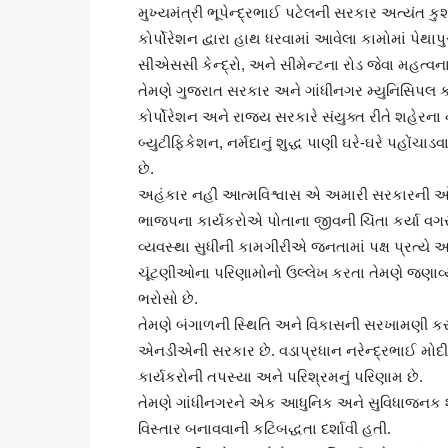
મુખ્યમંત્રી ભૂપેન્દ્રભાઈ પટેલની સરકાર અત્યંત ક
કોર્પોરેશન દ્વારા હાથ ધરવામાં આવેલા કામોમાં પેથાપ
સીએસસી કેન્દ્રો, અને સીમેન્ટના રોડ જેવા મહત્વના
તેમણે ગુજરાત સરકાર અને ગાંધીનગર મ્યુનિસિપલ કોર
કોર્પોરેશન અને રાજ્ય સરકારે સંયુક્ત રીતે શહેરન
બ્યુટીફિકેશન, નર્મદાનું શુદ્ધ પાણી ઘરે-ઘરે પહોંચા
છે.
અહંકાર નહીં આત્મવિશ્વાસ એ અમારી સરકારની ઓળખ 
ભાજપના કાર્યકરોએ પોતાના જીવની ચિંતા કર્યા વગર
વ્યવસ્થા સુધીની કામગીરીએ જનતામાં પક્ષ પ્રત્યે 
ચૂંટણીઓના પરિણામોનો ઉલ્લેખ કરતા તેમણે જણાવ્
ભરોસો છે.
તેમણે બંગાળની સ્થિતિ અને વિકાસની સરખામણી કરત
એનડીએની સરકાર છે. વડાપ્રધાન નરેન્દ્રભાઈ મોદી
કાર્યકરોની તપસ્યા અને પરિશ્રમનું પરિણામ છે.
તેમણે ગાંધીનગરને એક આધુનિક અને સુવિધાજનક શ
વિસ્તાર બનાવવાની કટિબદ્ધતા દર્શાવી હતી.