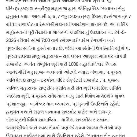
સૌરાષ્ટ્ર સનાતન સમિતિ દ્વારા આયોજિત વક્તા શ્રી પ. પૂ.
ધીરેન્દ્રકૃષ્ણ શાસ્ત્રીજી મહારાજ દ્વારા ઐતિહાસિક “સનાતન સેતુ
હનુમંત કથા” આગામી 5, 6 ,7 જૂન 2026 ત્રણ દિવસ, દરરોજ રાત્રે 7
થી 11 રાજકોટના રેસકોર્સ મેદાનમાં આયોજન થનારું છે. આ ધાર્મિક
મહોત્સવની પૂર્વ તૈયારીના ભાગરૂપે કાર્યાલયનું ઉદઘાટન તા. 24 -5-
2026 રવિવારે સાંજે 7:00 વાગે રમેશભાઈ પારેખ રંગદર્શન ખાતે
પૂજનીય સંતોના હસ્તે થનાર છે. જેમાં આ સંતોની ઉપસ્થિતિ રહેશે પ.
પૂજ્ય રાઘવદાસજી મહારાજ – રામ લખન આશ્રમ માધાપર ચોકડી
રાજકોટ, અનંત વિભૂષિત શ્રી શ્રી 1008 મહામંડલેશ્વર કૈલાસ
આનંદગીરી મહારાજ- અલખનો ઓટલો ન્યારા ખંભાળા, પ.પૂજ્ય
અનિકેત દાસજી – ઇસ્કોન મંદિર સેક્રેટરી રાજકોટ , પ. પૂજ્ય
અનિલ મહારાજ- રાષ્ટ્રીય ક્રાંતિકારી સંત શ્રી ધર્મસંદેશ સમિતિ
અધ્યક્ષ શ્રી, પ.પૂજ્ય રાધેશ્યામ બાપુ સાથે વિશેષ માર્ગદર્શક શુક્લ
પ્રશાંતજી – બાગેશ્વર ધામ વ્યવસ્થા પ્રમુખની ઉપસ્થિતિ રહેશે.
હનુમંત કથાને સફળ બનાવવા રાજકોટ શહેર અને સમગ્ર
સૌરાષ્ટ્રની વિવિધ સામાજિક – ધાર્મિક, રાજકીય સંસ્થાના
અગ્રણીઓ અને સ્વયં સેવકો પણ જોડાવવા લાગ્યા છે તેઓ પણ
ઉદઘાટન કાર્યક્રમમાં સાથે ઉપસ્થિત રહેશે. “સનાતન સેતુ હનુમંત