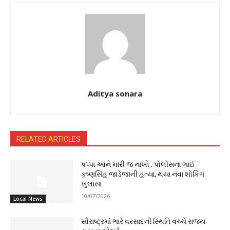
Aditya sonara
RELATED ARTICLES
પપ્પા આને મારી જ નાખો.. પોલીસના ભાઈ
કૃષ્ણસિંહ જાડેજાની હત્યા, થયા નવા શોકિંગ
ખુલાસા
10/07/2026
Local News
સૌરાષ્ટ્રમાં ભારે વરસાદની સ્થિતિ વચ્ચે રાજ્ય