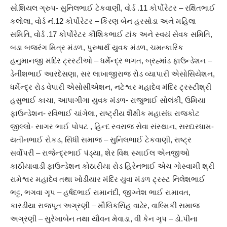
સોશિયલ ગ્રુપ- સુનિલભાઈ ટેકવાણી, વોર્ડ .11 કોર્પોરેટર – રક્ષિતભાઈ
કલોલા, વોર્ડ નં.12 કોર્પોરેટર – કિરણ બેન હરસોડા અને મહિલા
સમિતિ, વોર્ડ .17 કોર્પોરેટર કૌશિકભાઈ ટાંક અને સ્વયં સેવક સમિતિ,
બડા બજરંગ મિત્ર મંડળ, પુરુષાર્થ યુવક મંડળ, ચમત્કારિક
હનુમાનજી મંદિર ટ્રસ્ટીઓ – ધર્મેન્દ્ર ભગત, બ્રહ્માંડ ફાઉન્ડેશન –
ડેનીશભાઈ આરદેસણા, સર લાખાજીરાજ રોડ વ્યાપારી એસોસિયેશન,
ધર્મેન્દ્ર રોડ વેપારી એસોસીએશન, નટેશ્વર મહાદેવ મંદિર ટ્રસ્ટીશ્રી
હસુભાઈ કાચા, આપાગીગા યુવક મંડળ- રાજુભાઈ સોલંકી, ઉમિયા
ફાઉન્ડેશન- રવિભાઈ ચાંગેલા, રાષ્ટ્રીય શૈક્ષીક મહાસંઘ રાજકોટ
જીલ્લો- સાગર ભાઈ પોપટ , હિન્દ સ્વરાજ સેવા સંસ્થાન, સરદારધામ-
યતીનભાઈ રોકડ, સિંધી સમાજ – સુનિલભાઈ ટેકવાણી, રાષ્ટ્ર
સર્વોપરી – રાજેન્દ્રભાઈ પંડ્યા, શેર વિથ સ્માઈલ એનજીઓ
કાઠીયાવાડી ફાઉન્ડેશન કોઠારીયા રોડ હિરેનભાઈ એચ ગોસ્વામી શ્રી
રામેશ્વર મહાદેવ તથા ખોડીયાર મંદિર યુવા મંડળ ટ્રસ્ટ નિલેશભાઈ
ભટ્ટ, ભગવા ગૃપ – હર્ષદભાઈ રામાનંદી, જીગ્નેશ ભાઈ રામાવત,
કારડીયા રાજપૂત અગ્રણી – મૌલિકસિંહ વાઢેર, વાલ્મિકી સમાજ
અગ્રણી – સુરેખાબેન તથા યૌવન મેવાડા, વી કેન ગૃપ – ડો.પીના