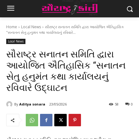
Home
Local News
સૌરાષ્ટ્ર સનાતન સમિતિ દ્વારા આયોજિત ઐતિહાસિક
"સનાતન સેતુ હનુમંત કથા કાર્યાલયનું રવિવારે...
Local News
સૌરાષ્ટ્ર સનાતન સમિતિ દ્વારા
આયોજિત ઐતિહાસિક “સનાતન
સેતુ હનુમંત કથા કાર્યાલયનું
રવિવારે ઉદ્ઘાટન
By
Aditya sonara
23/05/2026
58
0