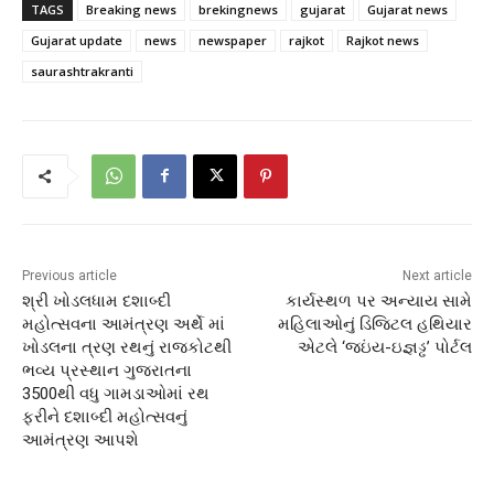
TAGS
Breaking news
brekingnews
gujarat
Gujarat news
Gujarat update
news
newspaper
rajkot
Rajkot news
saurashtrakranti
Previous article
Next article
શ્રી ખોડલધામ દશાબ્દી
કાર્યસ્થળ પર અન્યાય સામે
મહોત્સવના આમંત્રણ અર્થે માં
મહિલાઓનું ડિજિટલ હથિયાર
ખોડલના ત્રણ રથનું રાજકોટથી
એટલે ‘જઇંય-ઇજ્ઞડ્ઢ’ પોર્ટલ
ભવ્ય પ્રસ્થાન ગુજરાતના
3500થી વધુ ગામડાઓમાં રથ
ફરીને દશાબ્દી મહોત્સવનું
આમંત્રણ આપશે