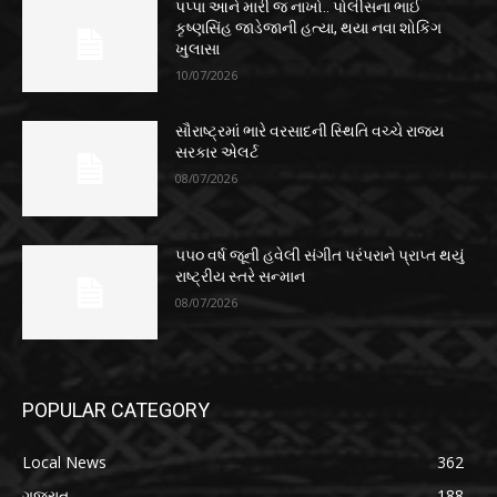
પપ્પા આને મારી જ નાખો.. પોલીસના ભાઈ
કૃષ્ણસિંહ જાડેજાની હત્યા, થયા નવા શોકિંગ
ખુલાસા
10/07/2026
સૌરાષ્ટ્રમાં ભારે વરસાદની સ્થિતિ વચ્ચે રાજ્ય
સરકાર એલર્ટ
08/07/2026
૫૫૦ વર્ષ જૂની હવેલી સંગીત પરંપરાને પ્રાપ્ત થયું
રાષ્ટ્રીય સ્તરે સન્માન
08/07/2026
POPULAR CATEGORY
Local News
362
ગુજરાત
188