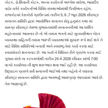
કોટક, ડો.શિવાની કોટક, અન્ય કાર્યકર્તા અલ્પેશ વાઘેલા, જયદીપ
વાઢેર વગેરે કાર્યકર્તાઓ વિવિધ સંસ્થાઓમાંથી ઉપસ્થિત રહેલ.
રાજકોટમાં રેસકોર્સ ગ્રાઉન્ડમાં તારીખ 5, 6 ,7 જૂન 2026 સૌરાષ્ટ્ર
સનાતન સમિતિ દ્વારા આયોજિત સનાતન સેતુ હનુમંત કથા માં
સમગ્ર સૌરાષ્ટ્ર તેમજ ગુજરાતમાંથી સનાતનનીઓ આ ધાર્મિક
મહોત્સવમાં આવનાર છે તો એ તમામ ભક્તો માટે સુવ્યવસ્થિત બેઠક
વ્યવસ્થા સહિતની તમામ જરૂરી વ્યવસ્થાઓ સુચારૂ રૂપે થઈ શકે તે
માટે વિવિધ સમિતિઓ બનાવી અને સ્વયંભૂ તેમાં કાર્ય કરવા માટે
સ્વયંસેવકો થનગનાટ છે. આ કાર્ય ને વિધિવત રીતે પ્રારંભ કરવા માટે
પૂજ્ય સંતો ના કરકમલોથી તારીખ 24 મે 2026 રવિવાર સાંજે 7:00
વાગ્યે કાર્યાલય ની શુભ શરૂઆત થવા જઈ રહી છે. આ કાર્યાલય
ઉદ્ઘાટન પ્રસંગે સર્વે સનાતની ભાઈઓ તથા બહેનો ને પધારવા
સૌરાષ્ટ્ર સનાતન સમિતિ દ્વારા ભાવભર્યું આમંત્રણ આપવામાં આવે છે.
તેમ જણાવ્યું છે.