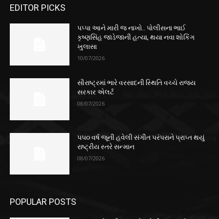
EDITOR PICKS
પપ્પા આને મારી જ નાખો.. પોલીસના ભાઈ
કૃષ્ણસિંહ જાડેજાની હત્યા, થયા નવા શોકિંગ
ખુલાસા
10/07/2026
સૌરાષ્ટ્રમાં ભારે વરસાદની સ્થિતિ વચ્ચે રાજ્ય
સરકાર એલર્ટ
08/07/2026
૫૫૦ વર્ષ જૂની હવેલી સંગીત પરંપરાને પ્રાપ્ત થયું
રાષ્ટ્રીય સ્તરે સન્માન
08/07/2026
POPULAR POSTS