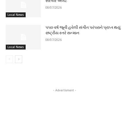
સરકાર એલર્ટ
08/07/2026
Local News
૫૫૦ વર્ષ જૂની હવેલી સંગીત પરંપરાને પ્રાપ્ત થયું
રાષ્ટ્રીય સ્તરે સન્માન
08/07/2026
Local News
- Advertisment -