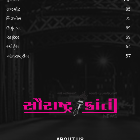
રાજકોટ
85
બિઝનેસ
75
Gujarat
69
Rajkot
69
સ્પોર્ટ્સ
64
આંતરાષ્ટ્રીય
57
ABOUT US