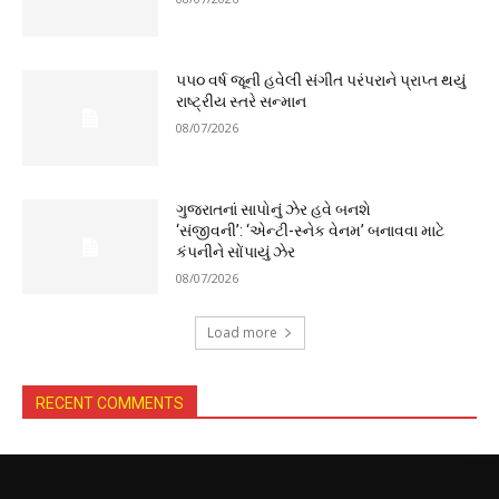
૫૫૦ વર્ષ જૂની હવેલી સંગીત પરંપરાને પ્રાપ્ત થયું
રાષ્ટ્રીય સ્તરે સન્માન
08/07/2026
ગુજરાતનાં સાપોનું ઝેર હવે બનશે
‘સંજીવની’: ‘એન્ટી-સ્નેક વેનમ’ બનાવવા માટે
કંપનીને સોંપાયું ઝેર
08/07/2026
Load more
RECENT COMMENTS