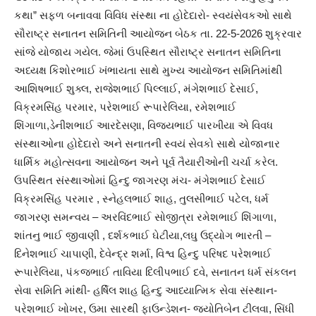
કથા” સફળ બનાવવા વિવિધ સંસ્થા ના હોદેદારો- સ્વયંસેવકઓ સાથે
સૌરાષ્ટ્ર સનાતન સમિતિની આયોજન બેઠક તા. 22-5-2026 શુક્રવાર
સાંજે યોજાય ગયેલ. જેમાં ઉપસ્થિત સૌરાષ્ટ્ર સનાતન સમિતિના
અધ્યક્ષ કિશોરભાઈ ખંભાયતા સાથે મુખ્ય આયોજન સમિતિમાંથી
આશિષભાઈ શુક્લ, રાજેશભાઈ પિલ્લાઈ, મંગેશભાઈ દેસાઈ,
વિક્રમસિંહ પરમાર, પરેશભાઈ રૂપારેલિયા, રમેશભાઈ
શિંગાળા,ડેનીશભાઈ આરદેસણા, વિજયભાઈ પારખીયા એ વિવધ
સંસ્થાઓના હોદેદારો અને સનાતની સ્વયં સેવકો સાથે યોજાનાર
ધાર્મિક મહોત્સવના આયોજન અને પૂર્વ તૈયારીઓની ચર્ચા કરેલ.
ઉપસ્થિત સંસ્થાઓમાં હિન્દુ જાગરણ મંચ- મંગેશભાઈ દેસાઈ
વિક્રમસિંહ પરમાર , સ્નેહલભાઈ શાહ, તુલસીભાઈ પટેલ, ધર્મ
જાગરણ સમન્વય – અરવિંદભાઈ સોજીત્રા રમેશભાઈ શિંગાળા,
શાંતનુ ભાઈ જીવાણી , દર્શકભાઈ ઘેટીયા,લઘુ ઉદ્યોગ ભારતી –
દિનેશભાઈ ચાપાણી, દેવેન્દ્ર શર્મા, વિશ્વ હિન્દુ પરિષદ પરેશભાઈ
રૂપારેલિયા, પંકજભાઈ તાવિયા દિલીપભાઈ દવે, સનાતન ધર્મ સંકલન
સેવા સમિતિ માંથી- હર્ષિલ શાહ હિન્દુ આધ્યાત્મિક સેવા સંસ્થાન-
પરેશભાઈ ખોખર, ઉમા સારથી ફાઉન્ડેશન- જ્યોતિબેન ટીલવા, સિંધી