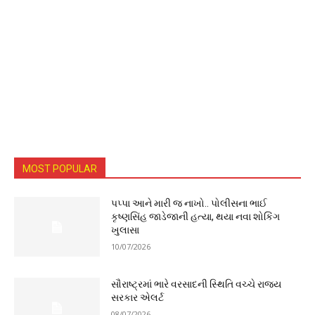
MOST POPULAR
પપ્પા આને મારી જ નાખો.. પોલીસના ભાઈ
કૃષ્ણસિંહ જાડેજાની હત્યા, થયા નવા શોકિંગ
ખુલાસા
10/07/2026
સૌરાષ્ટ્રમાં ભારે વરસાદની સ્થિતિ વચ્ચે રાજ્ય
સરકાર એલર્ટ
08/07/2026