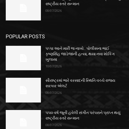
રાષ્ટ્રીય સ્તરે સન્માન
08/07/2026
POPULAR POSTS
પપ્પા આને મારી જ નાખો.. પોલીસના ભાઈ
કૃષ્ણસિંહ જાડેજાની હત્યા, થયા નવા શોકિંગ
ખુલાસા
10/07/2026
સૌરાષ્ટ્રમાં ભારે વરસાદની સ્થિતિ વચ્ચે રાજ્ય
સરકાર એલર્ટ
08/07/2026
૫૫૦ વર્ષ જૂની હવેલી સંગીત પરંપરાને પ્રાપ્ત થયું
રાષ્ટ્રીય સ્તરે સન્માન
08/07/2026