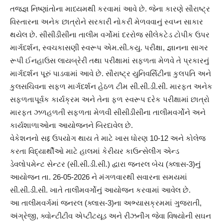
તજજ્ઞ નિષ્ણાંતોના માધ્યમથી કરવામાં આવે છે. જેના કારણે સૌરાષ્ટ્ર
વિસ્તારના અનેક છાત્રોને સરકારી નોકરી મેળવવાનું સ્વપ્ન સાકાર
થયેલ છે. સીસીડીસીના તાલીમ વર્ગોમાં દરરોજ સીલેકટેડ ટોપીક ઉપર
માર્ગદર્શન, સ્વચકાસણી સ્વરૂપ એમ.સી.કયુ. પરીક્ષા, જ્ઞાનના સાગર
રૂપી ઈનહાઉસ લાયબ્રેરી તથા પરીક્ષામાં સફળતા મેળવે તે પ્રકારનું
માર્ગદર્શન પૂરું પાડવામાં આવે છે. સૌરાષ્ટ્ર યુનિવર્સિટીના કુલપતિ અને
કુલસચિવના સફળ માર્ગદર્શન હેઠળ ટીમ સી.સી.ડી.સી. મારફત અનેક
સફળતાપૂર્વક કાર્યક્રમ અને તેના ફળ સ્વરૂપ દરેક પરીક્ષામાં છાત્રો
મારફત ઝળહળતી સફળતા મેળવી સીસીડીસીના તાલીમવર્ગોને અને
કાર્યશાળાઓના આયોજનને બિરદાવેલ છે.
વેકેશનનો સદ્દ ઉપયોગ થાય તે માટે ખાસ ધોરણ 10-12 અને કોલેજ
કરતા વિદ્યાર્થીઓ માટે હાલમાં કેરીયર કાઉન્સેલીંગ એન્ડ
ડેવલોપમેન્ટ સેન્ટર (સી.સી.ડી.સી.) દ્વારા જનરલ બેચ (ક્લાસ-3)નું
આયોજન તા. 26-05-2026 ને મંગળવારથી સવારના સમયમાં
સી.સી.ડી.સી. ખાતે તાલીમવર્ગોનું આયોજન કરવામાં આવેલ છે.
આ તાલીમવર્ગમાં જનરલ (ક્લાસ-3)ના અભ્યાસક્રમમાં ગુજરાતી,
અંગ્રેજી, ક્વોન્ટીટીવ એપ્ટીટયૂડ અને રીઝનીંગ જેવા વિષયોની સઘન