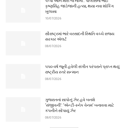
પપ્પા આને મારી જ નાખો.. પોલીસના ભાઈ
કૃષ્ણસિંહ જાડેજાની હત્યા, થયા નવા શોકિંગ
ખુલાસા
10/07/2026
સૌરાષ્ટ્રમાં ભારે વરસાદની સ્થિતિ વચ્ચે રાજ્ય
સરકાર એલર્ટ
08/07/2026
૫૫૦ વર્ષ જૂની હવેલી સંગીત પરંપરાને પ્રાપ્ત થયું
રાષ્ટ્રીય સ્તરે સન્માન
08/07/2026
ગુજરાતનાં સાપોનું ઝેર હવે બનશે
‘સંજીવની’: ‘એન્ટી-સ્નેક વેનમ’ બનાવવા માટે
કંપનીને સોંપાયું ઝેર
08/07/2026