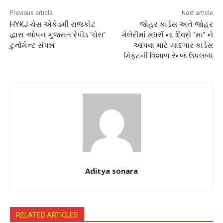
Previous article
Next article
HYKJ ચેસ એકેડમી રાજકોટ
જોહર કાર્ડસ અને જોહર
દ્વારા ઓપન ગુજરાત રેપીડ ‘ચેસ’
ગેલેરીમાં મધર્સ ના દિવસે “મા” ને
ટુર્નામેન્ટ સંપન્ન
આપવા માટે યાદગાર કાર્ડસ
ગિફ્ટની વિશાળ રેન્જ ઉપલબ્ધ
Aditya sonara
RELATED ARTICLES