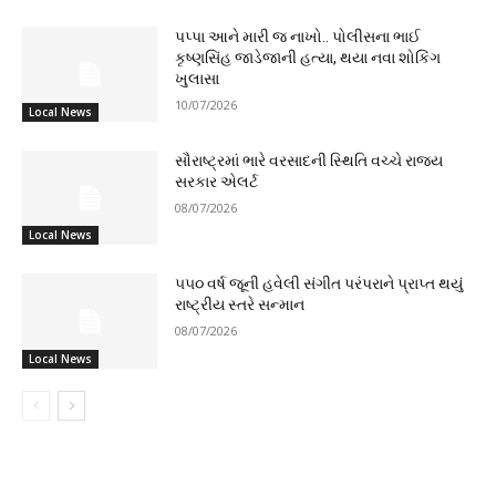
પપ્પા આને મારી જ નાખો.. પોલીસના ભાઈ
કૃષ્ણસિંહ જાડેજાની હત્યા, થયા નવા શોકિંગ
ખુલાસા
10/07/2026
Local News
સૌરાષ્ટ્રમાં ભારે વરસાદની સ્થિતિ વચ્ચે રાજ્ય
સરકાર એલર્ટ
08/07/2026
Local News
૫૫૦ વર્ષ જૂની હવેલી સંગીત પરંપરાને પ્રાપ્ત થયું
રાષ્ટ્રીય સ્તરે સન્માન
08/07/2026
Local News