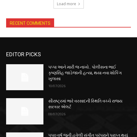
Load more
RECENT COMMENTS
EDITOR PICKS
પપ્પા આને મારી જ નાખો.. પોલીસના ભાઈ
કૃષ્ણસિંહ જાડેજાની હત્યા, થયા નવા શોકિંગ
ખુલાસા
10/07/2026
સૌરાષ્ટ્રમાં ભારે વરસાદની સ્થિતિ વચ્ચે રાજ્ય
સરકાર એલર્ટ
08/07/2026
૫૫૦ વર્ષ જૂની હવેલી સંગીત પરંપરાને પ્રાપ્ત થયું