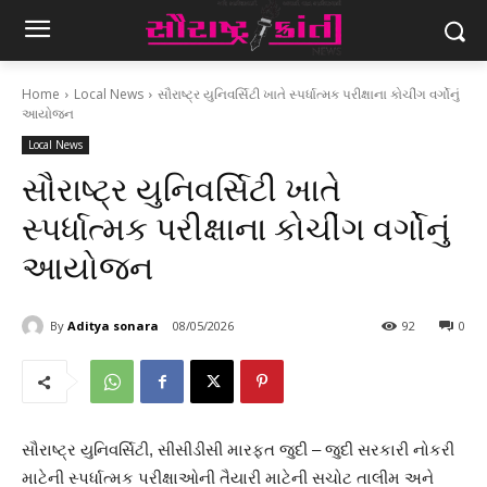
Home
Local News
સૌરાષ્ટ્ર યુનિવર્સિટી ખાતે સ્પર્ધાત્મક પરીક્ષાના કોચીંગ વર્ગોનું
આયોજન
Local News
સૌરાષ્ટ્ર યુનિવર્સિટી ખાતે
સ્પર્ધાત્મક પરીક્ષાના કોચીંગ વર્ગોનું
આયોજન
By
Aditya sonara
08/05/2026
92
0
સૌરાષ્ટ્ર યુનિવર્સિટી, સીસીડીસી મારફત જુદી – જુદી સરકારી નોકરી
માટેની સ્પર્ધાત્મક પરીક્ષાઓની તૈયારી માટેની સચોટ તાલીમ અને