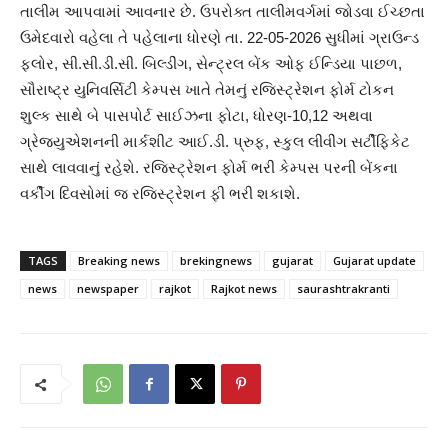
તાલીમ આપવામાં આવનાર છે. ઉપરોક્ત તાલીમવર્ગમાં જોડવા ઈચ્છતા
ઉમેદવારો વહેલા તે પહેલાના ધોરણે તા. 22-05-2026 સુધીમાં ગ્રાઉન્ડ
ફલોર, સી.સી.ડી.સી. બિલ્ડીંગ, સેન્ટ્રલ બેંક ઓફ ઈન્ડિયા પાછળ,
સૌરાષ્ટ્ર યુનિવર્સિટી કેમ્પસ ખાતે તેમનું રજિસ્ટ્રેશન ફોર્મ ટોકન
શુલ્ક સાથે બે પાસપોર્ટ સાઈઝના ફોટા, ધોરણ-10,12 અથવા
ગ્રેજ્યુએશનની માર્કશીટ આઈ.ડી. પ્રુફ, સ્કુલ લીવીંગ સર્ટીફિકેટ
સાથે લાવવાનું રહેશે. રજિસ્ટ્રેશન ફોર્મ ભરી કેમ્પસ પરની બેંકના
વર્કીંગ દિવસોમાં જ રજિસ્ટ્રેશન ફી ભરી શકાશે.
TAGS
Breaking news
brekingnews
gujarat
Gujarat update
news
newspaper
rajkot
Rajkot news
saurashtrakranti