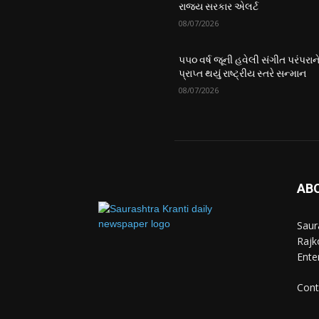
રાજ્ય સરકાર એલર્ટ
08/07/2026
૫૫૦ વર્ષ જૂની હવેલી સંગીત પરંપરાન
પ્રાપ્ત થયું રાષ્ટ્રીય સ્તરે સન્માન
08/07/2026
AB
Saur
Rajko
Ente
Cont