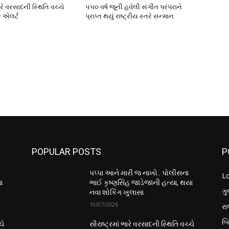
ભારે વરસાદની સ્થિતિ વચ્ચે
૫૫૦ વર્ષ જૂની હવેલી સંગીત પરંપરાને
 એલર્ટ
પ્રાપ્ત થયું રાષ્ટ્રીય સ્તરે સન્માન
POPULAR POSTS
P
પપ્પા આને મારી જ નાખો.. પોલીસના
L
ા
ભાઈ કૃષ્ણસિંહ જાડેજાની હત્યા, થયા
ગુ
નવા શોકિંગ ખુલાસા
10/07/2026
ર
બ
ચે
સૌરાષ્ટ્રમાં ભારે વરસાદની સ્થિતિ વચ્ચે