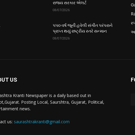
રાજ્ય સરકાર એલર્ટ
Gu
08/07/2026
Ra
સ્પ
ે
૫૫૦ વર્ષ જૂની હવેલી સંગીત પરંપરાને
પ્રાપ્ત થયું રાષ્ટ્રીય સ્તરે સન્માન
આં
08/07/2026
OUT US
F
ashtra Kranti Newspaper is a daily based out in
t,Gujarat. Posting Local, Saurshtra, Gujarat, Political,
rtainment news.
act us:
saurashtrakranti@gmail.com