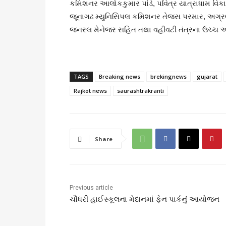
કમિશનર આલોકકુમાર પાંડે, પવિત્ર યાત્રાધામ વિક
જૂનાગઢ મ્યુનિસિપલ કમિશનર તેજસ પરમાર, અગ્રણ
જનરલ મેનેજર સહિત તથા વહીવટી તંત્રના ઉચ્ચ અ
TAGS
Breaking news
brekingnews
gujarat
Rajkot news
saurashtrakranti
Share
Previous article
ચૌધરી હાઈસ્કૂલના મેદાનમાં ફેન પાર્કનું આયોજન