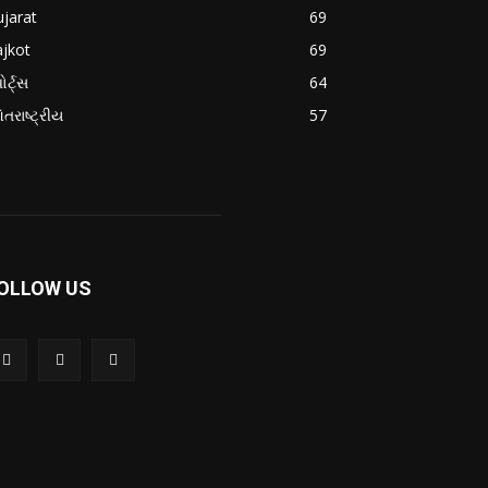
jarat
69
jkot
69
ોર્ટ્સ
64
તરાષ્ટ્રીય
57
OLLOW US