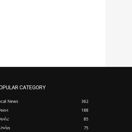
OPULAR CATEGORY
ocal News
362
જરાત
188
ાજકોટ
85
િઝનેસ
75