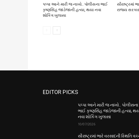
પપ્પા આને મારી જ નાખો.. પોલીસના ભાઈ
સૌરાષ્ટ્રમાં 
કૃષ્ણસિંહ જાડેજાની હત્યા, થયા નવા
રાજ્ય સરકાર
શોકિંગ ખુલાસા
EDITOR PICKS
પપ્પા આને મારી જ નાખો.. પોલીસના
ભાઈ કૃષ્ણસિંહ જાડેજાની હત્યા, થય
નવા શોકિંગ ખુલાસા
10/07/2026
સૌરાષ્ટ્રમાં ભારે વરસાદની સ્થિતિ વચ્