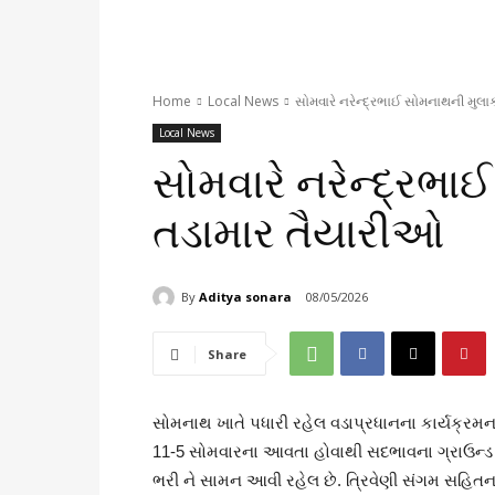
Home
Local News
સોમવારે નરેન્દ્રભાઈ સોમનાથની મુલાક
Local News
સોમવારે નરેન્દ્રભા
તડામાર તૈયારીઓ
By
Aditya sonara
08/05/2026
Share
સોમનાથ ખાતે પધારી રહેલ વડાપ્રધાનના કાર્યક્રમન
11-5 સોમવારના આવતા હોવાથી સદભાવના ગ્રાઉન્ડ મ
ભરી ને સામન આવી રહેલ છે. ત્રિવેણી સંગમ સહિતન