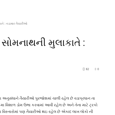
ાતે : તડામાર તૈયારીઓ
ઈ સોમનાથની મુલાકાતે :
82
0
ા અનુસંધાને તૈયારીઓ પુરજોશમાં ચાલી રહેલ છે વડાપ્રધાન તા
ા વિશાળ ડોમ ઉભા કરવામાં આવી રહેલ છે અને તેના માટે ટ્રકો
ા વિસ્તારોમાં પણ તૈયારીઓ થઇ રહેલ છે એકાદ લાખ લોકો ની