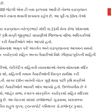
છે.
1600 જેટલી એસ ટી બસ ફાળવવા આવી છે તેમજ વડાપ્રધાન
ાકે રવાના થવાની શક્યતા રહેલ છે. આ પૂર્વે તા.10ના તેઓ
મિ પર વડાપ્રધાન નરેન્દ્રભાઈ મોદી તા.11મી મેના રોજ ’સોમનાથ
ારે કૃષિ મંત્રી જીતુભાઈ વાઘાણીએ જિલ્લાના વરિષ્ઠ અધિકારીઓ
્ચા કરી તૈયારીઓને ઓપ આપ્યો હતો.
ં ’સોમનાથ અમૃત પર્વ’ અંતર્ગત અને વડાપ્રધાનના આગમન સમયે
ૃતિક કાર્યક્રમો સહિત અન્ય તૈયારીઓ વિશે ઝીણવટપૂર્વકની માહિતી
યારીઓ, બેરીકેટિંગ સહિતની વ્યવસ્થાઓ તેમજ સોમનાથ મંદિર
એર શો, સહિતની તમામ તૈયારીઓની વિસ્તૃત સમીક્ષા કરી
ી. સાગર દર્શન ખાતેની બેઠક પૂર્ણ થયા પછી કૃષિ મંત્રીએ
ત લઈ તૈયારીઓને આખરી ઓપ આપ્યો હતો. ઉલ્લેખનીય છે કે
ો, જાહેર સભા, રંગારંગ સાંસ્કૃતિક કાર્યક્રમો સહિત મંદિરમાં
ં છે. આ બેઠકમાં સાંસદ રાજેશભાઈ ચુડાસમા, ધારાસભ્ય
હુલ ગુપ્તા, ટ્રાન્સપોર્ટ કમિશનર ડો.રાજેન્દ્ર કુમાર,