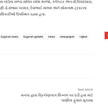
ાસ બોર્ડના સભ્ય સચિવ રમેશ મેરજા, કલેકટર એન.વી.ઉપાધ્યાય,
ી ડો.સંજય પરમાર, દેવાભાઈ માલમ અને સોમનાથ ટ્રસ્ટના
ધિકારીઓ ઉપસ્થિત રહ્યા હતા.
Gujarat news
Gujarat update
news
newspaper
rajkot
Next article
મનપા દ્વારા ત્રિકોણબાગ સિગ્નલ પર ઠંડી હવા માટે
પાણીના ફુવારા મુકાયા