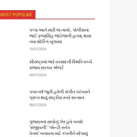
MOST POPULAR
પપ્પા આને મારી જ નાખો.. પોલીસના
ભાઈ કૃષ્ણસિંહ જાડેજાની હત્યા, થયા
નવા શોકિંગ ખુલાસા
10/07/2026
સૌરાષ્ટ્રમાં ભારે વરસાદની સ્થિતિ વચ્ચે
રાજ્ય સરકાર એલર્ટ
08/07/2026
૫૫૦ વર્ષ જૂની હવેલી સંગીત પરંપરાને
પ્રાપ્ત થયું રાષ્ટ્રીય સ્તરે સન્માન
08/07/2026
ગુજરાતનાં સાપોનું ઝેર હવે બનશે
‘સંજીવની’: ‘એન્ટી-સ્નેક
વેનમ’ બનાવવા માટે કંપનીને સોંપાયું