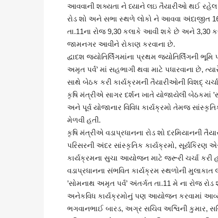
આવવાની શક્યતા ને ધ્યાને લઇ તૈયારીઓ થઈ રહેલ 
રોડ શો અને સભા સ્થળે લોકો ને આવવા અંદાજીત 
તા.11ના રોજ 9,30 કલાકે આવી શકે છે અને 3,30 કલ
જામનગર આવીને રોકાણ કરવાના છે.
દ્વાદશ જ્યોતિર્લિંગમાંના પ્રથમ જ્યોતિર્લિંગની ભૂ
અમૃત પર્વ’ માં સહભાગી થવા માટે પધારવાના છે, ત્ય
સાથે બેઠક કરી કાર્યક્રમની તૈયારીઓની વિશદ્ ચર
કૃષિ મંત્રીએ સાગર દર્શન ખાતે યોજાયેલી બેઠકમા
અને પૂર્વ યોજાનાર વિવિધ કાર્યક્રમો તેમજ સાંસ્ક
મેળવી હતી.
કૃષિ મંત્રીએ વડાપ્રધાનના રોડ શો દરમિયાનની તૈ
પરિસરની અંદર સાંસ્કૃતિક કાર્યક્રમો, સૂર્યકિરણ 
કાર્યક્રમના સુચા આયોજન માટે જરૂરી ચર્ચા કરી હત
વડાપ્રધાનના સંભવિત કાર્યક્રમ સ્થળોની મુલાકા
’સોમનાથ અમૃત પર્વ’ અંતર્ગત તા.11 મે ના રોજ રોડ શ
અનેકવિધ કાર્યક્રમોનું પણ આયોજન કરવામાં આવ્યુ
ભગવાનભાઈ બારડ, અગ્ર સચિવ અશ્વિની કુમાર, સચિવ રા