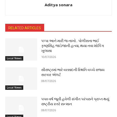
Aditya sonara
RELATED ARTICLES
પપ્પા આને મારી જ નાખો.. પોલીસના ભાઈ
કૃષ્ણસિંહ જાડેજાની હત્યા, થયા નવા શોકિંગ
ખુલાસા
10/07/2026
Local News
સૌરાષ્ટ્રમાં ભારે વરસાદની સ્થિતિ વચ્ચે રાજ્ય
સરકાર એલર્ટ
08/07/2026
Local News
૫૫૦ વર્ષ જૂની હવેલી સંગીત પરંપરાને પ્રાપ્ત થયું
રાષ્ટ્રીય સ્તરે સન્માન
08/07/2026
Local News