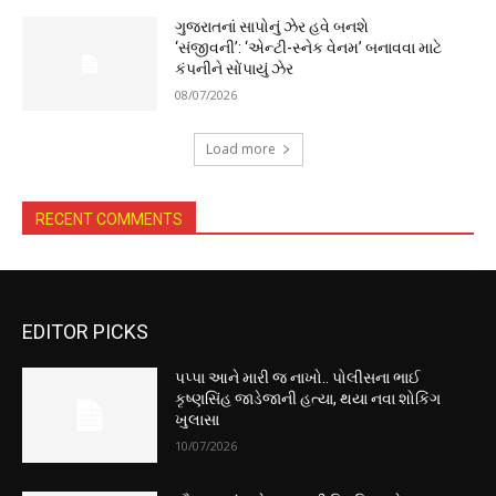
ગુજરાતનાં સાપોનું ઝેર હવે બનશે
‘સંજીવની’: ‘એન્ટી-સ્નેક વેનમ’ બનાવવા માટે
કંપનીને સોંપાયું ઝેર
08/07/2026
Load more
RECENT COMMENTS
EDITOR PICKS
પપ્પા આને મારી જ નાખો.. પોલીસના ભાઈ
કૃષ્ણસિંહ જાડેજાની હત્યા, થયા નવા શોકિંગ
ખુલાસા
10/07/2026