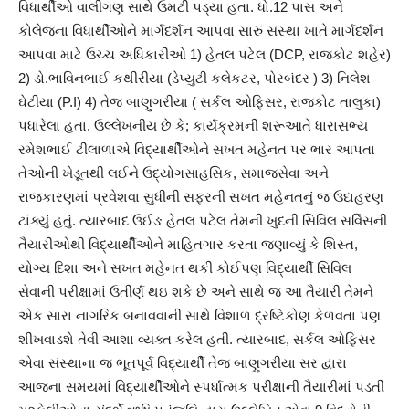
વિધાર્થીઓ વાલીગણ સાથે ઉમટી પડ્યા હતા. ધો.12 પાસ અને
કોલેજના વિધાર્થીઓને માર્ગદર્શન આપવા સારું સંસ્થા ખાતે માર્ગદર્શન
આપવા માટે ઉચ્ચ અધિકારીઓ 1) હેતલ પટેલ (DCP, રાજકોટ શહેર)
2) ડો.ભાવિનભાઈ કથીરીયા (ડેપ્યુટી કલેકટર, પોરબંદર ) 3) નિલેશ
ઘેટીયા (P.I) 4) તેજ બાણુગરીયા ( સર્કલ ઓફિસર, રાજકોટ તાલુકા)
પધારેલા હતા. ઉલ્લેખનીય છે કે; કાર્યક્રમની શરૂઆતે ધારાસભ્ય
રમેશભાઈ ટીલાળાએ વિદ્યાર્થીઓને સખત મહેનત પર ભાર આપતા
તેઓની ખેડૂતથી લઈને ઉદ્યોગસાહસિક, સમાજસેવા અને
રાજકારણમાં પ્રવેશવા સુધીની સફરની સખત મહેનતનું જ ઉદાહરણ
ટાંક્યું હતું. ત્યારબાદ ઉઈઙ હેતલ પટેલ તેમની ખુદની સિવિલ સર્વિસની
તૈયારીઓથી વિદ્યાર્થીઓને માહિતગાર કરતા જણાવ્યું કે શિસ્ત,
યોગ્ય દિશા અને સખત મહેનત થકી કોઈપણ વિદ્યાર્થી સિવિલ
સેવાની પરીક્ષામાં ઉતીર્ણ થઇ શકે છે અને સાથે જ આ તૈયારી તેમને
એક સારા નાગરિક બનાવવાની સાથે વિશાળ દ્રષ્ટિકોણ કેળવતા પણ
શીખવાડશે તેવી આશા વ્યક્ત કરેલ હતી. ત્યારબાદ, સર્કલ ઓફિસર
એવા સંસ્થાના જ ભૂતપૂર્વ વિદ્યાર્થી તેજ બાણુગરીયા સર દ્વારા
આજના સમયમાં વિદ્યાર્થીઓને સ્પર્ધાત્મક પરીક્ષાની તૈયારીમાં પડતી