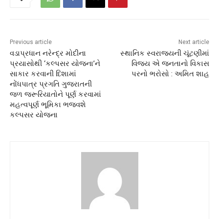
Previous article
Next article
વડાપ્રધાન નરેન્દ્ર મોદીના
સ્થાનિક સ્વરાજ્યની ચૂંટણીમાં
પ્રયાસોથી ‘કલ્પસર યોજના’ને
વિજય એ જનતાનો વિકાસ
સાકાર કરવાની દિશામાં
પરનો ભરોસો : અમિત શાહ
નોંધપાત્ર પ્રગતિ ગુજરાતની
જળ જરૂરિયાતોને પૂર્ણ કરવામાં
મહત્વપૂર્ણ ભૂમિકા ભજવશે
કલ્પસર યોજના