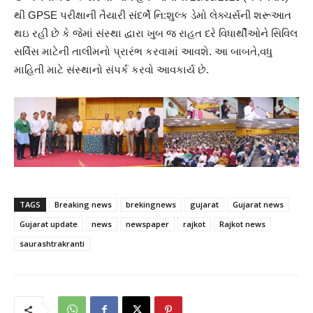
થી GPSE પરીક્ષાની તૈયારી સંદર્ભે નિ:શુલ્ક ડેમો લેક્ચર્સની શરૂઆત
થઇ રહી છે કે જેમાં સંસ્થા દ્વારા ખુબ જ રાહત દરે વિધાર્થીઓને સિવિલ
સર્વિસ માટેની તાલીમનો પ્રારંભ કરવામાં આવશે. આ બાબતે,વધુ
માહિતી માટે સંસ્થાનો સંપર્ક કરવો આવકાર્ય છે.
TAGS
Breaking news
brekingnews
gujarat
Gujarat news
Gujarat update
news
newspaper
rajkot
Rajkot news
saurashtrakranti