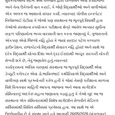
મુશ્કેલીઓના સંદર્ભે ઋષિ પતંજલિ દ્વારા ઉલ્લેખિત એવા 9 વિધ્નોની
અને તેના ઉકેલની વાત કરાઈ, કે જેણે વિદ્યાર્થીઓ અને વાલીઓમાં
એક અલગ જ આશાનો સંચાર કર્યો. ત્યારબાદ પોલીસ ઇન્સ્પેટર
નિલેશભાઈ ઘેટીયા કે જેઓ પણ સંસ્થાના જ ભૂતપૂર્વ વિધાર્થી હતા
તેઓએ સંસ્થાના સ્પર્ધાત્મક પરીક્ષાના ક્ષેત્રે આવેલ અત્યાર સુધીના
સફળ પરિણામોના ભવ્ય વારસાની વાત કરતા જણાવ્યું કે, ગુજરાતનો
એકપણ એવો જિલ્લો નહિ હોય કે જયાં સરદાર પટેલ કલ્ચરલ
ફાઉન્ડેશન, રાજકોટનો વિદ્યાર્થી સેવારત નહિ હોય! અને સાથે જ
દરેક વિદ્યાર્થી યોગ્ય દિશા અને દ્રઢ ઈરાદાથી અચૂક સરકારી નોકરી
મેળવી શકે છે, તેવું જણાવેલ હતું.ત્યારબાદ
કાર્યક્રમના અંતિમ ચરણમાં સંસ્થાના જ ભૂતપૂર્વ વિદ્યાર્થી એવા
ડેપ્યુટી કલેકટર એવા ડો.ભાવિનભાઈ કથીરિયાએ વિદ્યાર્થીઓ અને
વાલીગણ સાથે પ્રશ્ર્નોત્તરી કરેલ હતી કે જેમાં તેમણે પરીક્ષાના માળખા
વિશે વિગતવાર માહિતી આપતા આજના અને આવા માર્ગદર્શક
સેમિનારનું અદકેરું મહત્વ જણાવતા કહ્યું હતું કે તેઓ ખુદ આ જ
સંસ્થાના એક સેમિનારમાંથી વિશેષ માર્ગદર્શન મેળવીને મેડિકલ
સર્વિસમાંથી સિવિલ સર્વિસમાં પ્રવેશ્યા હતા. આ સાથે જ એ
ઉલ્લેખનીય છે કે સંસ્થા ખાતે હવે આગામી 26/05/2026 (મંગળવાર)