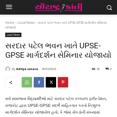
Home
Local News
સરદાર પટેલ ભવન ખાતે UPSE-GPSE માર્ગદર્શન સેમિનાર
યોજાયો
Local News
સરદાર પટેલ ભવન ખાતે UPSE-
GPSE માર્ગદર્શન સેમિનાર યોજાયો
By
Aditya sonara
18/05/2026
50
0
સર્વ સમાજના વિદ્યાર્થીઓ માટે સરદાર પટેલ કલ્ચરલ ફાઉન્ડેશન,
રાજકોટ દ્વારા UPSE-GPSE સંદર્ભે માહિતગાર કરતો નિ:શુલ્ક
માર્ગદર્શન સેમિનાર યોજાયેલ હતો, કે જેમાં સેંકડોની સંખ્યામાં