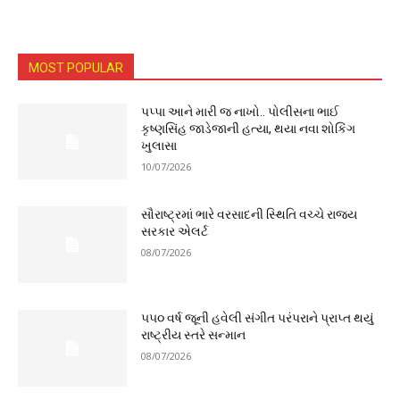
MOST POPULAR
પપ્પા આને મારી જ નાખો.. પોલીસના ભાઈ
કૃષ્ણસિંહ જાડેજાની હત્યા, થયા નવા શોકિંગ
ખુલાસા
10/07/2026
સૌરાષ્ટ્રમાં ભારે વરસાદની સ્થિતિ વચ્ચે રાજ્ય
સરકાર એલર્ટ
08/07/2026
૫૫૦ વર્ષ જૂની હવેલી સંગીત પરંપરાને પ્રાપ્ત થયું
રાષ્ટ્રીય સ્તરે સન્માન
08/07/2026