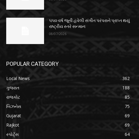
૫૫૦ વર્ષ જૂની હવેલી સંગીત પરંપરાને પ્રાપ્ત થયું
રાષ્ટ્રીય સ્તરે સન્માન
08/07/2026
POPULAR CATEGORY
Local News
362
ગુજરાત
188
રાજકોટ
85
બિઝનેસ
75
Gujarat
69
Rajkot
69
સ્પોર્ટ્સ
64