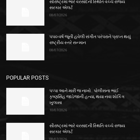
સૌરાષ્ટ્રમાં ભારે વરસાદની સ્થિતિ વચ્ચે રાજ્ય
સરકાર એલર્ટ
08/07/2026
૫૫૦ વર્ષ જૂની હવેલી સંગીત પરંપરાને પ્રાપ્ત થયું
રાષ્ટ્રીય સ્તરે સન્માન
08/07/2026
POPULAR POSTS
પપ્પા આને મારી જ નાખો.. પોલીસના ભાઈ
કૃષ્ણસિંહ જાડેજાની હત્યા, થયા નવા શોકિંગ
ખુલાસા
10/07/2026
સૌરાષ્ટ્રમાં ભારે વરસાદની સ્થિતિ વચ્ચે રાજ્ય
સરકાર એલર્ટ
08/07/2026