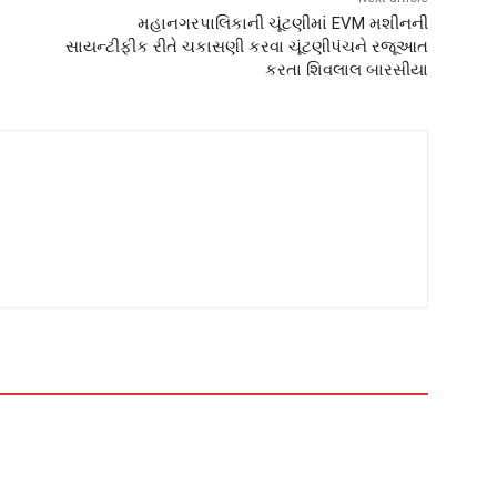
મહાનગરપાલિકાની ચૂંટણીમાં EVM મશીનની
સાયન્ટીફીક રીતે ચકાસણી કરવા ચૂંટણીપંચને રજૂઆત
કરતા શિવલાલ બારસીયા