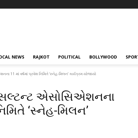
OCAL NEWS
RAJKOT
POLITICAL
BOLLYWOOD
SPOR
ા 11 માં વર્ષમાં પ્રવેશ નિમિતે ‘સ્નેહ-મિલન’ કાર્યક્રમ યોજાયો
્ધસલ્ટન્ટ એસોસિએશનના
 નિમિતે ‘સ્નેહ-મિલન’