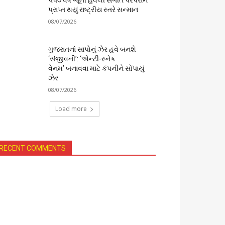
૫૫૦ વર્ષ જૂની હવેલી સંગીત પરંપરાને
પ્રાપ્ત થયું રાષ્ટ્રીય સ્તરે સન્માન
08/07/2026
ગુજરાતનાં સાપોનું ઝેર હવે બનશે
‘સંજીવની’: ‘એન્ટી-સ્નેક
વેનમ’ બનાવવા માટે કંપનીને સોંપાયું
ઝેર
08/07/2026
Load more
RECENT COMMENTS