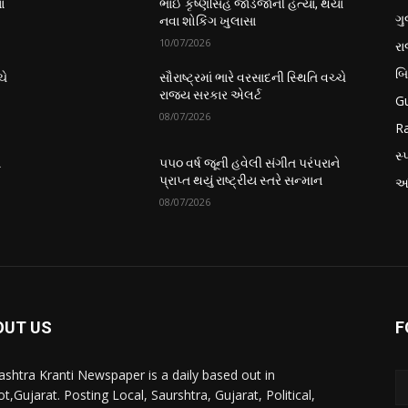
ા
ભાઈ કૃષ્ણસિંહ જાડેજાની હત્યા, થયા
ગુ
નવા શોકિંગ ખુલાસા
10/07/2026
ર
બ
ચે
સૌરાષ્ટ્રમાં ભારે વરસાદની સ્થિતિ વચ્ચે
રાજ્ય સરકાર એલર્ટ
Gu
08/07/2026
Ra
સ્પ
ે
૫૫૦ વર્ષ જૂની હવેલી સંગીત પરંપરાને
પ્રાપ્ત થયું રાષ્ટ્રીય સ્તરે સન્માન
આં
08/07/2026
OUT US
F
ashtra Kranti Newspaper is a daily based out in
t,Gujarat. Posting Local, Saurshtra, Gujarat, Political,