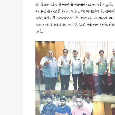
ઉપસ્થિત દરેક મેમ્બર્સનો આભાર વ્યક્ત કરેલ હતો.
અંતમાં સેક્રેટરી કેતન મહેતા એ જણાવેલ કે, રાજકો
પરંતુ પ્રોપર્ટી કનસલ્ટન્ટ છે. અને સમયે-સમયે અ
આવનારા સમયસમાં નવી ઊંચાઈ ઓ સર કરશે. તેમાં શ
હતો.