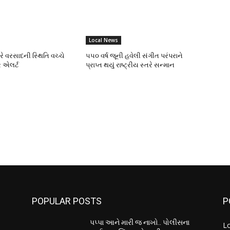
Local News
ભારે વરસાદની સ્થિતિ વચ્ચે
૫૫૦ વર્ષ જૂની હવેલી સંગીત પરંપરાને
 એલર્ટ
પ્રાપ્ત થયું રાષ્ટ્રીય સ્તરે સન્માન
POPULAR POSTS
P
પપ્પા આને મારી જ નાખો.. પોલીસના
L