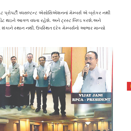
ટ પ્રોપર્ટી ક્ધસલ્ટન્ટ એસોસિએશનનાં મેમ્બર્સ એ બ્રોકર નથી
પડેટ થઇને આગળ વધતા રહેશે. અને ટ્રસ્ટ બિલ્ડ કરશે.અને
ંકાને સ્થાન નથી. ઉપસ્થિત દરેક મેમ્બર્સનો આભાર માન્યો