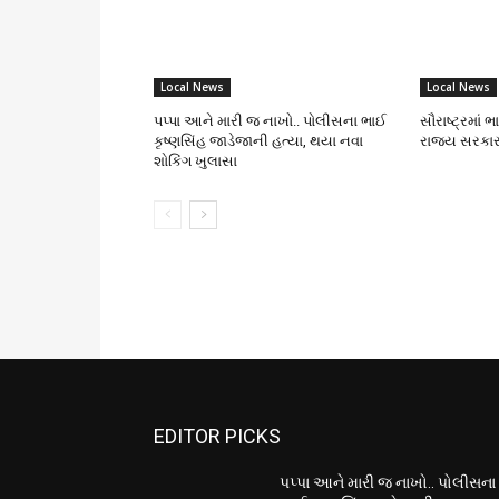
Local News
Local News
પપ્પા આને મારી જ નાખો.. પોલીસના ભાઈ
સૌરાષ્ટ્રમાં 
કૃષ્ણસિંહ જાડેજાની હત્યા, થયા નવા
રાજ્ય સરકાર
શોકિંગ ખુલાસા
EDITOR PICKS
પપ્પા આને મારી જ નાખો.. પોલીસના