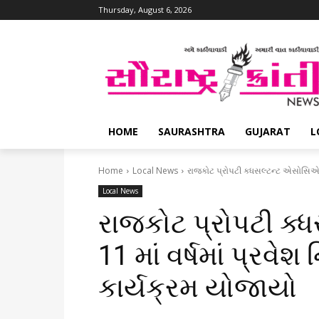
Thursday, August 6, 2026
HOME
SAURASHTRA
GUJARAT
L
Home
Local News
રાજકોટ પ્રોપટી ક્ધસલ્ટન્ટ એસોસિએશનન
Local News
રાજકોટ પ્રોપટી ક
11 માં વર્ષમાં પ્રવેશ
કાર્યક્રમ યોજાયો