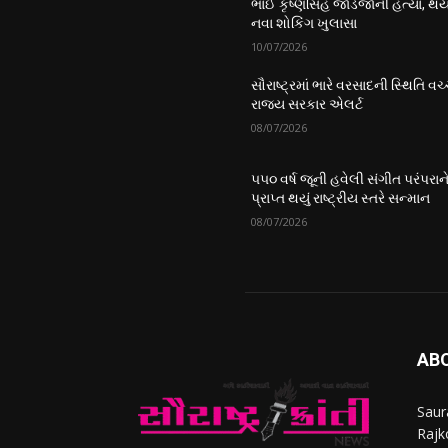
ભાઈ કૃષ્ણસિંહ જાડેજાની હત્યા, થય
નવા શોકિંગ ખુલાસા
10/07/2026
સૌરાષ્ટ્રમાં ભારે વરસાદની સ્થિતિ વચ્
રાજ્ય સરકાર એલર્ટ
08/07/2026
૫૫૦ વર્ષ જૂની હવેલી સંગીત પરંપરાન
પ્રાપ્ત થયું રાષ્ટ્રીય સ્તરે સન્માન
08/07/2026
AB
Saur
Rajko