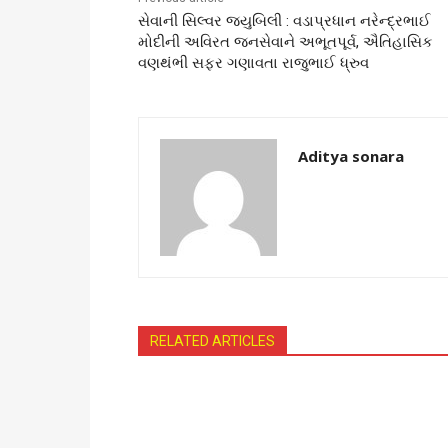
સેવાની સિલ્વર જ્યુબિલી : વડાપ્રધાન નરેન્દ્રભાઈ
મોદીની અવિરત જનસેવાને અભૂતપૂર્વ, ઐતિહાસિક
વણથંભી સફર ગણાવતા રાજુભાઈ ધ્રુવ
Aditya sonara
RELATED ARTICLES