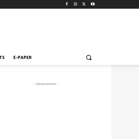
TS
E-PAPER
- Advertisment -