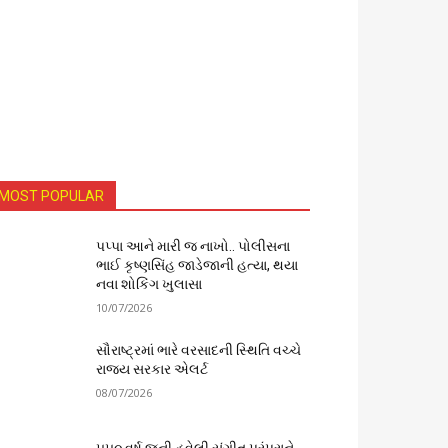
MOST POPULAR
પપ્પા આને મારી જ નાખો.. પોલીસના
ભાઈ કૃષ્ણસિંહ જાડેજાની હત્યા, થયા
નવા શોકિંગ ખુલાસા
10/07/2026
સૌરાષ્ટ્રમાં ભારે વરસાદની સ્થિતિ વચ્ચે
રાજ્ય સરકાર એલર્ટ
08/07/2026