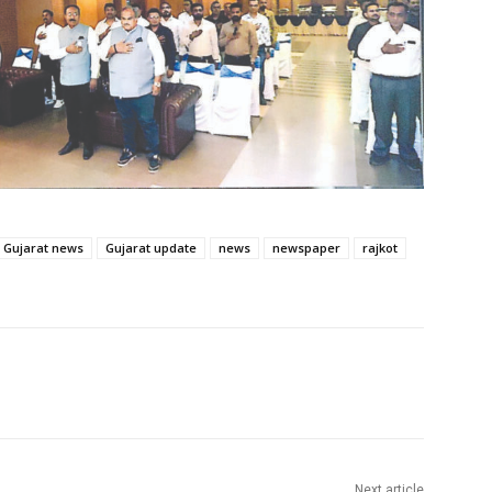
Gujarat news
Gujarat update
news
newspaper
rajkot
Next article