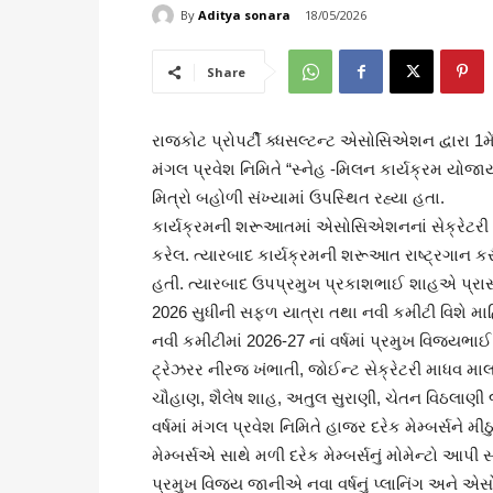
By
Aditya sonara
18/05/2026
Share
રાજકોટ પ્રોપર્ટી ક્ધસલ્ટન્ટ એસોસિએશન દ્વારા 1મે
મંગલ પ્રવેશ નિમિતે “સ્નેહ -મિલન કાર્યક્રમ યોજાય
મિત્રો બહોળી સંખ્યામાં ઉપસ્થિત રહ્યા હતા.
કાર્યક્રમની શરૂઆતમાં એસોસિએશનનાં સેક્રેટરી ક
કરેલ. ત્યારબાદ કાર્યક્રમની શરૂઆત રાષ્ટ્રગાન ક
હતી. ત્યારબાદ ઉપપ્રમુખ પ્રકાશભાઈ શાહએ પ્રા
2026 સુધીની સફળ યાત્રા તથા નવી કમીટી વિશે મા
નવી કમીટીમાં 2026-27 નાં વર્ષમાં પ્રમુખ વિજયભા
ટ્રેઝરર નીરજ ખંભાતી, જોઈન્ટ સેક્રેટરી માધવ માલ
ચૌહાણ, શૈલેષ શાહ, અતુલ સુરાણી, ચેતન વિઠલાણી
વર્ષમાં મંગલ પ્રવેશ નિમિતે હાજર દરેક મેમ્બર્સને 
મેમ્બર્સએ સાથે મળી દરેક મેમ્બર્સનું મોમેન્ટો આપી 
પ્રમુખ વિજય જાનીએ નવા વર્ષનું પ્લાનિંગ અને