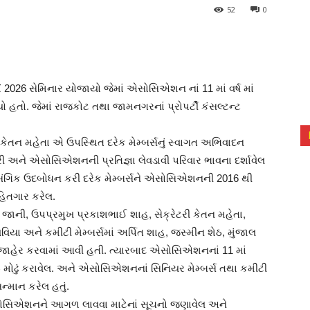
52
0
ં 2026 સેમિનાર યોજાયો જેમાં એસોસિએશન નાં 11 માં વર્ષ માં
ો હતો. જેમાં રાજકોટ તથા જામનગરનાં પ્રોપર્ટી કંસલ્ટન્ટ
ેતન મહેતા એ ઉપસ્થિત દરેક મેમ્બર્સનું સ્વાગત અભિવાદન
રી અને એસોસિએશનની પ્રતિજ્ઞા લેવડાવી પરિવાર ભાવના દર્શાવેલ
સંગિક ઉદબોધન કરી દરેક મેમ્બર્સને એસોસિએશનની 2016 થી
હિતગાર કરેલ.
ઈ જાની, ઉપપ્રમુખ પ્રકાશભાઈ શાહ, સેક્રેટરી કેતન મહેતા,
વિયા અને કમીટી મેમ્બર્સમાં અર્પિત શાહ, જસ્મીન શેઠ, મુંજાલ
 જાહેર કરવામાં આવી હતી. ત્યારબાદ એસોસિએશનનાં 11 માં
મીઠુ મોઢું કરાવેલ. અને એસોસિએશનનાં સિનિયર મેમ્બર્સ તથા કમીટી
સન્માન કરેલ હતું.
 એસોસિએશનને આગળ લાવવા માટેનાં સૂચનો જણાવેલ અને