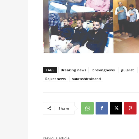
TAGS
Breaking news
brekingnews
gujarat
Rajkot news
saurashtrakranti
Share
Previous article