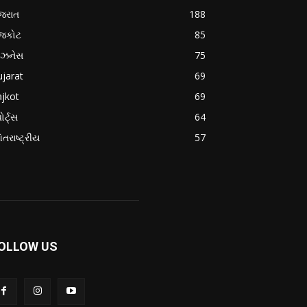
જરાત
188
ાજકોટ
85
િઝનેસ
75
jarat
69
jkot
69
ોર્ટ્સ
64
તરાષ્ટ્રીય
57
OLLOW US